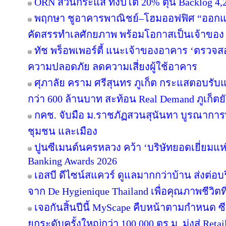
ORN สวนกระแส ทั้งปีโต 20% ตุน Backlog 4,2
พฤกษา ชูอาคารพาณิชย์–โฮมออฟฟิศ “ออกแบบเพ
คัดสรรทำเลศักยภาพ พร้อมโอกาสเป็นเจ้าของ
ทัช พร็อพเพอร์ตี้ แนะเจ้าของอาคาร ‘ตรว
ความปลอดภัย ลดความเสี่ยงผู้ใช้อาคาร
ศุภาลัย คราม ศรีสุนทร ภูเก็ต กระแสตอบรับ
กว่า 600 ล้านบาท สะท้อน Real Demand ภูเก็ตย
กคช. จับมือ ม.ราชภัฏสวนสุนันทา บูรณาการพ
ชุมชน และเมือง
ปูนซีเมนต์นครหลวง คว้า ‘บริษัทยอดเยี่ยมแห
Banking Awards 2026
เอสบี ดีไซน์สแควร์ ดูแลมากกว่าบ้าน ส่งต่
จาก De Hygienique Thailand เพื่อคุณภาพชีวิ
เจอกันสิ้นปีนี้ MyScape คืบหน้าตามกำหนด 
ยกระดับครั้งใหญ่กว่า 100,000 ตร.ม. มุ่งสู่ Reta