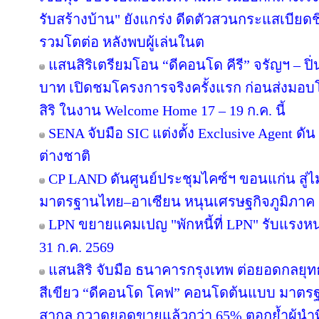
รับสร้างบ้าน" ยังแกร่ง ดีดตัวสวนกระแสเบียดชิ
รวมโตต่อ หลังพบผู้เล่นในต
แสนสิริเตรียมโอน “ดีคอนโด คีรี” จรัญฯ – ปิ่
บาท เปิดชมโครงการจริงครั้งแรก ก่อนส่ง
สิริ ในงาน Welcome Home 17 – 19 ก.ค. นี้
SENA จับมือ SIC แต่งตั้ง Exclusive Agent ดั
ต่างชาติ
CP LAND ดันศูนย์ประชุมไคซ์ฯ ขอนแก่น สู่ไม
มาตรฐานไทย–อาเซียน หนุนเศรษฐกิจภูมิภาค
LPN ขยายแคมเปญ "พักหนี้ที่ LPN" รับแรงหน
31 ก.ค. 2569
แสนสิริ จับมือ ธนาคารกรุงเทพ ต่อยอดกลยุทธ์คว
สีเขียว “ดีคอนโด โคฟ” คอนโดต้นแบบ มาตร
สากล กวาดยอดขายแล้วกว่า 65% ตอกย้ำผู้นำที่ไ