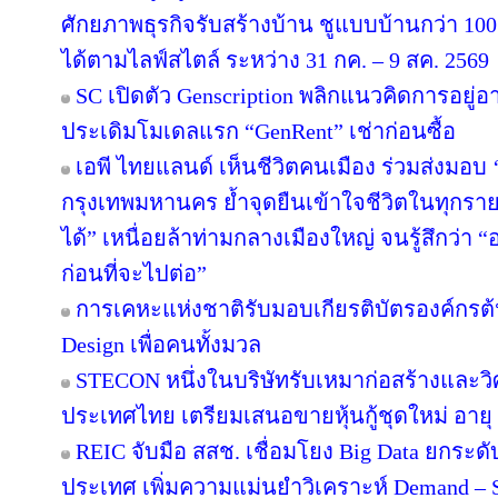
ศักยภาพธุรกิจรับสร้างบ้าน ชูแบบบ้านกว่า 100 
ได้ตามไลฟ์สไตล์ ระหว่าง 31 กค. – 9 สค. 2569
SC เปิดตัว Genscription พลิกแนวคิดการอยู่
ประเดิมโมเดลแรก “GenRent” เช่าก่อนซื้อ
เอพี ไทยแลนด์ เห็นชีวิตคนเมือง ร่วมส่งมอบ ‘เก
กรุงเทพมหานคร ย้ำจุดยืนเข้าใจชีวิตในทุกรายละเ
ได้” เหนื่อยล้าท่ามกลางเมืองใหญ่ จนรู้สึกว่า “อ
ก่อนที่จะไปต่อ”
การเคหะแห่งชาติรับมอบเกียรติบัตรองค์กรต้
Design เพื่อคนทั้งมวล
STECON หนึ่งในบริษัทรับเหมาก่อสร้างและ
ประเทศไทย เตรียมเสนอขายหุ้นกู้ชุดใหม่ อายุ 3
REIC จับมือ สสช. เชื่อมโยง Big Data ยกระด
ประเทศ เพิ่มความแม่นยำวิเคราะห์ Demand – S