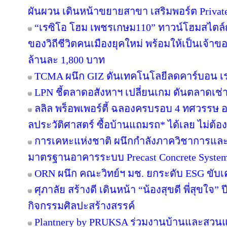
ผันผวน เดินหน้าขยายสาขา เสริมพอร์ต Private B
“เรซิโอ โฮม เพชรเกษม110” ทาวน์โฮมสไตล์ญี
ของวิถีชีวิตคนเมืองยุคใหม่ พร้อมให้เป็นเจ้าของ
ล้านละ 1,800 บาท
TCMA ผนึก GIZ ดันเทคโนโลยีลดคาร์บอน เร่ง
LPN ชี้ตลาดอสังหาฯ เปลี่ยนเกม ดันตลาดเช่า
ลลิล พร็อพเพอร์ตี้ ฉลองครบรอบ 4 ทศวรรษ อย
ลประวัติศาสตร์ ซื้อบ้านแถมรถ* ได้เลย ไม่ต้อง
การเคหะแห่งชาติ ผนึกกำลังภาควิชาการและ
มาตรฐานอาคารระบบ Precast Concrete Syste
ORN ผนึก คณะวิทย์ฯ มช. ยกระดับ ESG ขับเคล
ศุภาลัย สร้างดี เดินหน้า “น้องสุขดี พี่สุขใจ”
กิจกรรมศิลปะสร้างสรรค์
Plantnery by PRUKSA ร่วมงานบ้านและสวนแฟ