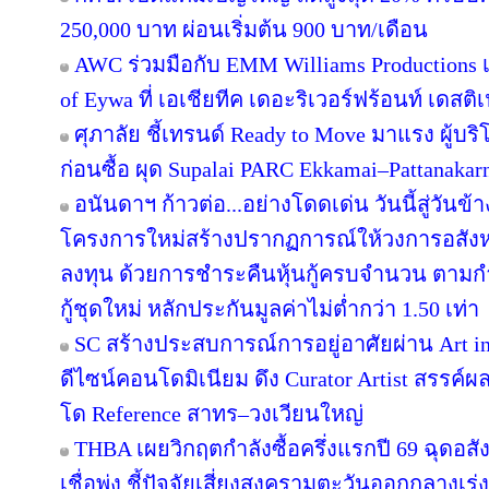
250,000 บาท ผ่อนเริ่มต้น 900 บาท/เดือน
AWC ร่วมมือกับ EMM Williams Productions เต
of Eywa ที่ เอเชียทีค เดอะริเวอร์ฟร้อนท์ เดสติเ
ศุภาลัย ชี้เทรนด์ Ready to Move มาแรง ผู้บร
ก่อนซื้อ ผุด Supalai PARC Ekkamai–Pattanaka
อนันดาฯ ก้าวต่อ...อย่างโดดเด่น วันนี้สู่วันข
โครงการใหม่สร้างปรากฏการณ์ให้วงการอสังห
ลงทุน ด้วยการชำระคืนหุ้นกู้ครบจำนวน ตาม
กู้ชุดใหม่ หลักประกันมูลค่าไม่ต่ำกว่า 1.50 เท่า
SC สร้างประสบการณ์การอยู่อาศัยผ่าน Art in
ดีไซน์คอนโดมิเนียม ดึง Curator Artist สรรค
โด Reference สาทร–วงเวียนใหญ่
THBA เผยวิกฤตกำลังซื้อครึ่งแรกปี 69 ฉุดอสั
เชื่อพุ่ง ชี้ปัจจัยเสี่ยงสงครามตะวันออกกลางเ