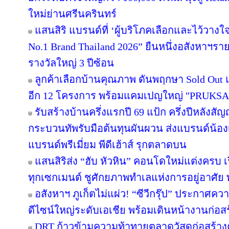
ใหม่ย่านศรีนครินทร์
แสนสิริ แบรนด์ที่ ‘ผู้บริโภคเลือกและไว้วางใ
No.1 Brand Thailand 2026” ยืนหนึ่งอสังหาฯ
รางวัลใหญ่ 3 ปีซ้อน
ลูกค้าเลือกบ้านคุณภาพ ดันพฤกษา Sold Out แ
อีก 12 โครงการ พร้อมแคมเปญใหญ่ "PRUKS
รับสร้างบ้านครึ่งแรกปี 69 แป้ก ครึ่งปีหลังสัญ
กระบวนทัพรับมือต้นทุนผันผวน ส่งแบรนด์น้อง
แบรนด์พรีเมี่ยม พีดีเฮ้าส์ รุกตลาดบน
แสนสิริส่ง “ฮับ หัวหิน” คอนโดใหม่แต่งครบ เร
ทุกเซกเมนต์ ชูศักยภาพทำเลแห่งการอยู่อาศัย
อสังหาฯ ภูเก็ตไม่แผ่ว! “ซีวีกรุ๊ป” ประกาศค
ดีไซน์ใหญ่ระดับเอเชีย พร้อมเดินหน้างานก่อสร
DRT ก้าวข้ามความท้าทายตลาดวัสดุก่อสร้างครึ