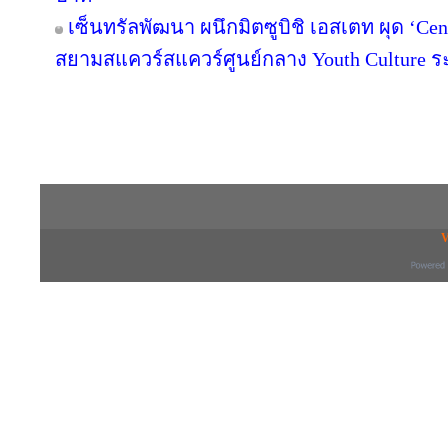
เซ็นทรัลพัฒนา ผนึกมิตซูบิชิ เอสเตท ผุด ‘C
สยามสแควร์สแควร์ศูนย์กลาง Youth Culture ร
Copyright © 2016 inTV co.,Ltd. All Right
V