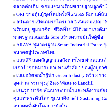
ตลาดต่อเติม–ซ่อมแซม พร้อมขยายฐานลูกค้าใ
ORI ขายหุ้นกู้ชุดใหม่ครั้งที่ 2/2569 ดีมานด์ล
อนันดาฯ เปิดเกมรุกไตรมาส 3 ส่งแคมเปญ 
พร้อมอยู่ ชูแนวคิด “ชีวิตที่ใช่ มีได้เลย” เร่
มาตรฐาน Ananda Sure สร้างความมั่นใจผู้ซื้อ
ARAYA ชูมาตรฐาน Smart Industrial Estate 
อนาคตสู่ประเทศไทย
แสนสิริ ถอดสัญญาณอสังหาฯไทย ผ่านแลนด์สเ
เรดาร์ ‘จุดหมายปลายทางสำคัญ’ ของผู้อยู่อาศ
เบเยอร์ตอกย้ำผู้นำ Green Industry คว้า 3 ร
อุตสาหกรรม มุ่งสู่ Zero Waste to Landfill
เรนวูด ปาร์ค พัฒนาระบบน้ำและพลังงานอัจฉ
คุณภาพระดับโลก ชูแนวคิด Self-Sustaining 
อนาคตที่เติบโตอย่างยั่งยืน