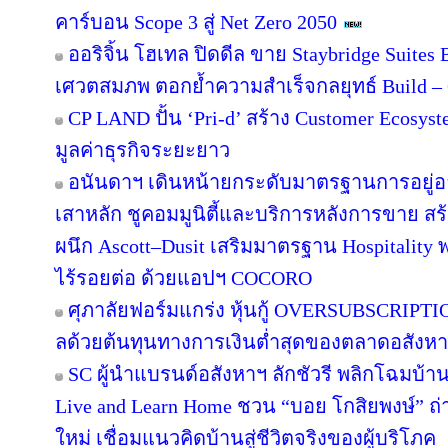
คาร์บอน Scope 3 สู่ Net Zero 2050
ออริจิ้น โฮเทล ปิดดีล ขาย Staybridge Suite
เศวตสมภพ ตอกย้ำความสำเร็จกลยุทธ์ Build – O
CP LAND ปั้น ‘Pri-d’ สร้าง Customer Ecosys
มูลค่าธุรกิจระยะยาว
อนันดาฯ เดินหน้ายกระดับมาตรฐานการอยู่
เสาหลัก ชูคอมมูนิตี้และบริการหลังการขาย สร
ผนึก Ascott–Dusit เสริมมาตรฐาน Hospitalit
ไร้รอยต่อ ด้วยแอปฯ COCORO
ศุภาลัยฟอร์มแกร่ง หุ้นกู้ OVERSUBSCRIPTION
ลด้วยต้นทุนทางการเงินต่ำสุดของตลาดอสังห
SC ผู้นำแบรนด์อสังหาฯ ลักชัวรี พลิกโฉมบ้านเ
Live and Learn Home ชวน “บอย โกสิยพงษ์” ถ่า
ใหม่ เชื่อมแนวคิดบ้านสู่ชีวิตจริงของผู้บริโภค