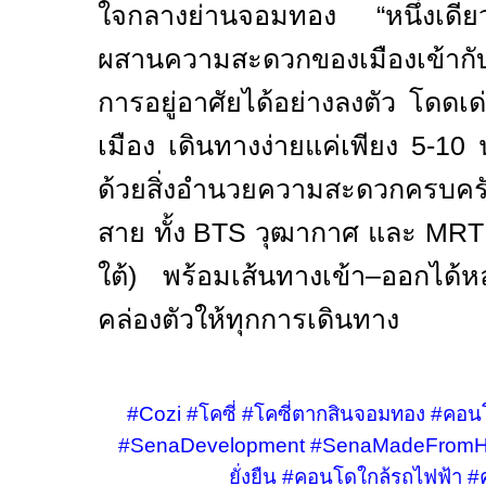
ใจกลางย่านจอมทอง “หนึ่งเดี
ผสานความสะดวกของเมืองเข้าก
การอยู่อาศัยได้อย่างลงตัว โดดเ
เมือง เดินทางง่ายแค่เพียง
5-10
ด้วยสิ่งอำนวยความสะดวกครบค
สาย ทั้ง
BTS
วุฒากาศ และ
MR
ใต้) พร้อมเส้นทางเข้า–ออกได้
คล่องตัวให้ทุกการเดินทาง
#Cozi
#
โคซี่
#
โคซี่ตากสินจอมทอง
#
คอนโ
#SenaDevelopment
#SenaMadeFromH
ยั่งยืน
#
คอนโดใกล้รถไฟฟ้า
#