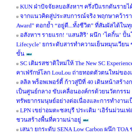
KUN ฝ่าปัจจัยลบอสังหาฯ ครึ่งปีแรกดันรายไ
จากแนวคิดสู่ประสบการณ์จริง พฤกษาคว้ารางว
Award” ตอกย้ำ “อยู่ดี...ทั้งชีวิต” ที่สัมผัสได้ในท
อสังหาฯ รายแรก! ‘แสนสิริ’ ผนึก ‘ไดกิ้น’ ปั้
Lifecycle’ ยกระดับสารทำความเย็นหมุนเวียน ขั
ขั้น
SC เติมรสชาติใหม่ให้ The New SC Experien
คาเฟ่รักษ์โลก LouLou ถ่ายทอดตัวตนใหม่ของแ
ลลิล พร็อพเพอร์ตี้ ก้าวสู่ปีที่ 40 เดินหน้าสร้า
เป็นศูนย์กลาง ขับเคลื่อนองค์กรด้วยนวัตกรร
ทรัพยากรมนุษย์อย่างต่อเนื่องและการทำงานเป
LPN เขย่าอมตะชลบุรี ประเดิม ‘เอิร์นม่วนเฟส’
ชวนสร้างพื้นที่ความน่าอยู่
เสนา ยกระดับ SENA Low Carbon ผนึก TOA ขั