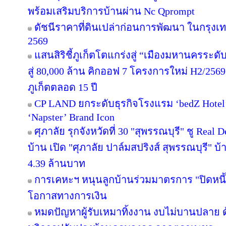
พร้อมเสริมบริการบ้านผ่าน Nc Qprompt
ดัชนีราคาที่ดินเปล่าก่อนการพัฒนา ในกรุงเ
2569
แสนสิริชี้ภูเก็ตโตแกร่งสู่ “เมืองมหานครระ
สู่ 80,000 ล้าน คิกออฟ 7 โครงการใหม่ H2/2569
ภูเก็ตตลอด 15 ปี
CP LAND ยกระดับธุรกิจโรงแรม ‘bedZ Hotel’ ช
‘Napster’ Brand Icon
ศุภาลัย รุกจังหวัดที่ 30 "สุพรรณบุรี" ชู Rea
บ้าน เปิด "ศุภาลัย ปาล์มสปริงส์ สุพรรณบุรี" บ้า
4.39 ล้านบาท
การเคหะฯ หนุนลูกบ้านร่วมมาตรการ "ปิดหนี้ไ
โอกาสทางการเงิน
หมดปัญหาผู้รับเหมาทิ้งงาน งบไม่บานปลาย ด