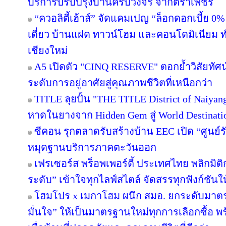
บริการปรับปรุงบ้านครบวงจร จากตราเพชร
“ควอลิตี้เฮ้าส์” จัดแคมเปญ “ล็อกดอกเบี้ย 0
เดี่ยว บ้านแฝด ทาวน์โฮม และคอนโดมิเนียม 
เชียงใหม่
A5 เปิดตัว "CINQ RESERVE" ตอกย้ำวิสัยทัศน์
ระดับการอยู่อาศัยสู่คุณภาพชีวิตที่เหนือกว่า
TITLE ลุยปั้น "THE TITLE District of Naiyan
หาดในยางจาก Hidden Gem สู่ World Destinati
ซีคอน รุกตลาดรับสร้างบ้าน EEC เปิด “ศูนย์
หมุดฐานบริการภาคตะวันออก
เฟรเซอร์ส พร็อพเพอร์ตี้ ประเทศไทย พลิกมิติก
ระดับ” เข้าใจทุกไลฟ์สไตล์ จัดสรรทุกฟังก์ชันใ
โฮมโปร x เมกาโฮม ผนึก สมอ. ยกระดับมาตร
มั่นใจ” ให้เป็นมาตรฐานใหม่ทุกการเลือกซื้อ 