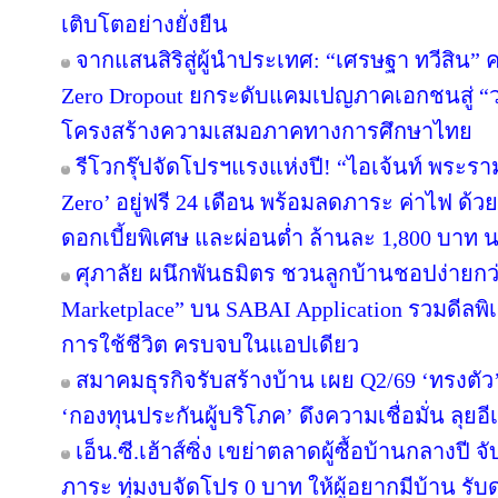
เติบโตอย่างยั่งยืน
จากแสนสิริสู่ผู้นำประเทศ: “เศรษฐา ทวีสิน” ค
Zero Dropout ยกระดับแคมเปญภาคเอกชนสู่ “
โครงสร้างความเสมอภาคทางการศึกษาไทย
รีโวกรุ๊ปจัดโปรฯแรงแห่งปี! “ไอเจ้นท์ พระร
Zero’ อยู่ฟรี 24 เดือน พร้อมลดภาระ ค่าไฟ ด้ว
ดอกเบี้ยพิเศษ และผ่อนต่ำ ล้านละ 1,800 บาท 
ศุภาลัย ผนึกพันธมิตร ชวนลูกบ้านชอปง่ายกว่า
Marketplace” บน SABAI Application รวมดีลพิ
การใช้ชีวิต ครบจบในแอปเดียว
สมาคมธุรกิจรับสร้างบ้าน เผย Q2/69 ‘ทรงตัว
‘กองทุนประกันผู้บริโภค’ ดึงความเชื่อมั่น ลุยอ
เอ็น.ซี.เฮ้าส์ซิ่ง เขย่าตลาดผู้ซื้อบ้านกลางป
ภาระ ทุ่มงบจัดโปร 0 บาท ให้ผู้อยากมีบ้าน รับ