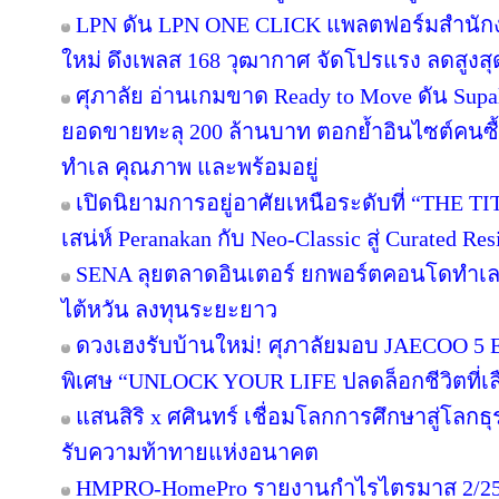
LPN ดัน LPN ONE CLICK แพลตฟอร์มสำนักง
ใหม่ ดึงเพลส 168 วุฒากาศ จัดโปรแรง ลดสูงสุ
ศุภาลัย อ่านเกมขาด Ready to Move ดัน Supa
ยอดขายทะลุ 200 ล้านบาท ตอกย้ำอินไซต์คนซื้อย
ทำเล คุณภาพ และพร้อมอยู่
เปิดนิยามการอยู่อาศัยเหนือระดับที่ “THE T
เสน่ห์ Peranakan กับ Neo-Classic สู่ Curated 
SENA ลุยตลาดอินเตอร์ ยกพอร์ตคอนโดทำเล
ไต้หวัน ลงทุนระยะยาว
ดวงเฮงรับบ้านใหม่! ศุภาลัยมอบ JAECOO 5 E
พิเศษ “UNLOCK YOUR LIFE ปลดล็อกชีวิตที่เล
แสนสิริ x ศศินทร์ เชื่อมโลกการศึกษาสู่โลกธุร
รับความท้าทายแห่งอนาคต
HMPRO-HomePro รายงานกำไรไตรมาส 2/256