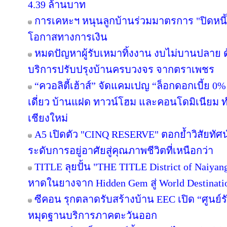
4.39 ล้านบาท
การเคหะฯ หนุนลูกบ้านร่วมมาตรการ "ปิดหนี้ไ
โอกาสทางการเงิน
หมดปัญหาผู้รับเหมาทิ้งงาน งบไม่บานปลาย ด
บริการปรับปรุงบ้านครบวงจร จากตราเพชร
“ควอลิตี้เฮ้าส์” จัดแคมเปญ “ล็อกดอกเบี้ย 0
เดี่ยว บ้านแฝด ทาวน์โฮม และคอนโดมิเนียม 
เชียงใหม่
A5 เปิดตัว "CINQ RESERVE" ตอกย้ำวิสัยทัศน์
ระดับการอยู่อาศัยสู่คุณภาพชีวิตที่เหนือกว่า
TITLE ลุยปั้น "THE TITLE District of Naiyan
หาดในยางจาก Hidden Gem สู่ World Destinati
ซีคอน รุกตลาดรับสร้างบ้าน EEC เปิด “ศูนย์
หมุดฐานบริการภาคตะวันออก