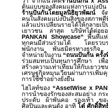
ว่า
จากแนวคิด
ร้านปันกัน
x
Ass
ต้นแบบของสังคมแห่งการแบ่งปัน 
ร้านปันกันโดยมูลนิธิยุวพัฒน์
จัดตั
คนในสังคมแบ่งปันสิ่งของสภาพดีที
แล้วแปรเปลี่ยนรายได้ให้กลายเป็
เยาวชน ล่าสุด บริษัทได้ต่อย
PANKAN Showcase
”
พื้นที่แห
ทุกคนมีส่วนร่วมได้ โดยรวบรว
พนักงาน พันธมิตรทางธุรกิจ
จำหน่ายในงาน
“ถนนปันกัน ครั้งท
ร่วมสมทบเป็นทุนการศึกษา เพื่
สร้างความเท่าเทียมให้กับเย
เศรษฐกิจหมุนเวียนผ่านการเพิ่มค
การใช้ซ้ำอย่างยั่งยืน
ไฮไลท์ของ
“
AssetWise x PA
การนำของรักของสะสมอย่าง กระเป
ประดับ ผ้าพันคอ รองเท้า ของ
ศิลปินและคนดัง อาทิ
โต๋ ศักดิ์สิทธิ