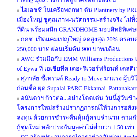
Living มุ่งสร้างการอยู่อาศัยอย่างยั่งยืน
ไอเอชซี ในเครือพฤกษา ดัน Plantnery by PRU
เมืองใหญ่ ชูคุณภาพ-นวัตกรรม-สร้างจริง ไม่ทิ
ที่ดิน พร้อมผนึก GRANDHOME มอบสิทธิพิเศษ
กคช. เปิดแคมเปญใหญ่ ลดสูงสุด 20% ครอบคล
250,000 บาท ผ่อนเริ่มต้น 900 บาท/เดือน
AWC ร่วมมือกับ EMM Williams Productions เต
of Eywa ที่ เอเชียทีค เดอะริเวอร์ฟร้อนท์ เดสติเ
ศุภาลัย ชี้เทรนด์ Ready to Move มาแรง ผู้บร
ก่อนซื้อ ผุด Supalai PARC Ekkamai–Pattanaka
อนันดาฯ ก้าวต่อ...อย่างโดดเด่น วันนี้สู่วันข
โครงการใหม่สร้างปรากฏการณ์ให้วงการอสังห
ลงทุน ด้วยการชำระคืนหุ้นกู้ครบจำนวน ตาม
กู้ชุดใหม่ หลักประกันมูลค่าไม่ต่ำกว่า 1.50 เท่า