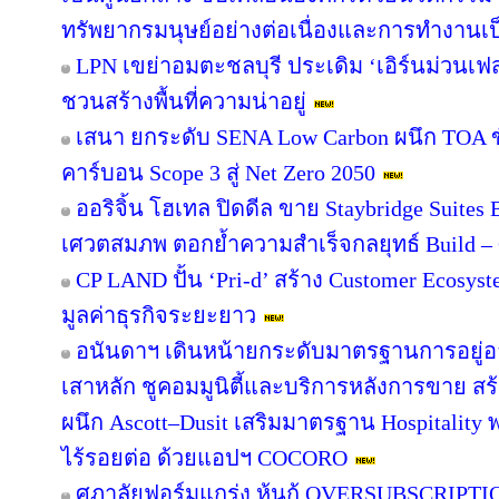
ทรัพยากรมนุษย์อย่างต่อเนื่องและการทำงานเป
LPN เขย่าอมตะชลบุรี ประเดิม ‘เอิร์นม่วนเฟส’
ชวนสร้างพื้นที่ความน่าอยู่
เสนา ยกระดับ SENA Low Carbon ผนึก TOA ขั
คาร์บอน Scope 3 สู่ Net Zero 2050
ออริจิ้น โฮเทล ปิดดีล ขาย Staybridge Suite
เศวตสมภพ ตอกย้ำความสำเร็จกลยุทธ์ Build – O
CP LAND ปั้น ‘Pri-d’ สร้าง Customer Ecosys
มูลค่าธุรกิจระยะยาว
อนันดาฯ เดินหน้ายกระดับมาตรฐานการอยู่
เสาหลัก ชูคอมมูนิตี้และบริการหลังการขาย สร
ผนึก Ascott–Dusit เสริมมาตรฐาน Hospitalit
ไร้รอยต่อ ด้วยแอปฯ COCORO
ศุภาลัยฟอร์มแกร่ง หุ้นกู้ OVERSUBSCRIPTION