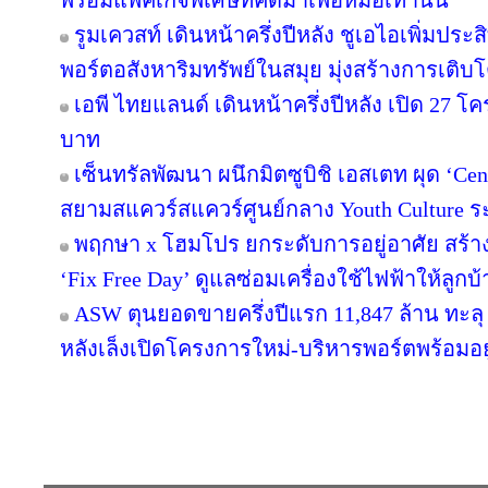
พร้อมแพ็คเกจพิเศษที่คิดมาเพื่อหมอเท่านั้น
รูมเควสท์ เดินหน้าครึ่งปีหลัง ชูเอไอเพิ่มปร
พอร์ตอสังหาริมทรัพย์ในสมุย มุ่งสร้างการเ
เอพี ไทยแลนด์ เดินหน้าครึ่งปีหลัง เปิด 27 โ
บาท
เซ็นทรัลพัฒนา ผนึกมิตซูบิชิ เอสเตท ผุด ‘C
สยามสแควร์สแควร์ศูนย์กลาง Youth Culture ร
พฤกษา x โฮมโปร ยกระดับการอยู่อาศัย สร้าง 
‘Fix Free Day’ ดูแลซ่อมเครื่องใช้ไฟฟ้าให้ลูกบ้าน 
ASW ตุนยอดขายครึ่งปีแรก 11,847 ล้าน ทะลุ 64
หลังเล็งเปิดโครงการใหม่-บริหารพอร์ตพร้อมอยู
Copyright © 2016 inTV co.,Ltd. All Right