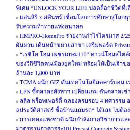
พิเศษ “UNLOCK YOUR LIFE ปลดล็อกชีวิตที่เล
แสนสิริ x ศศินทร์ เชื่อมโลกการศึกษาสู่โลกธุร
รับความท้าทายแห่งอนาคต
HMPRO-HomePro รายงานกำไรไตรมาส 2/256
ผันผวน เดินหน้าขยายสาขา เสริมพอร์ต Private B
“เรซิโอ โฮม เพชรเกษม110” ทาวน์โฮมสไตล์ญี
ของวิถีชีวิตคนเมืองยุคใหม่ พร้อมให้เป็นเจ้าของ
ล้านละ 1,800 บาท
TCMA ผนึก GIZ ดันเทคโนโลยีลดคาร์บอน เร่ง
LPN ชี้ตลาดอสังหาฯ เปลี่ยนเกม ดันตลาดเช่า
ลลิล พร็อพเพอร์ตี้ ฉลองครบรอบ 4 ทศวรรษ อย
ลประวัติศาสตร์ ซื้อบ้านแถมรถ* ได้เลย ไม่ต้อง
การเคหะแห่งชาติ ผนึกกำลังภาควิชาการและ
มาตรฐานอาคารระบบ Precast Concrete Syste