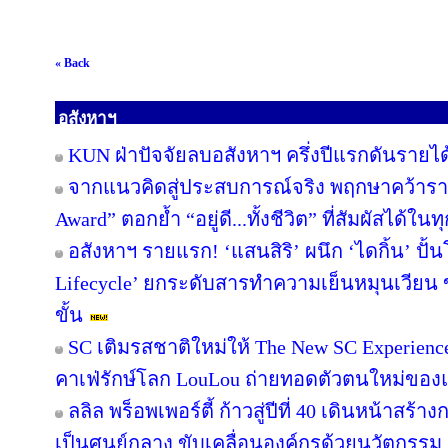
« Back
อสังหาฯ
KUN ฝ่าปัจจัยลบอสังหาฯ ครึ่งปีแรกดันรายไ
จากแนวคิดสู่ประสบการณ์จริง พฤกษาคว้ารางว
Award” ตอกย้ำ “อยู่ดี...ทั้งชีวิต” ที่สัมผัสได้ในท
อสังหาฯ รายแรก! ‘แสนสิริ’ ผนึก ‘ไดกิ้น’ ปั้
Lifecycle’ ยกระดับสารทำความเย็นหมุนเวียน ขั
ขั้น
SC เติมรสชาติใหม่ให้ The New SC Experien
คาเฟ่รักษ์โลก LouLou ถ่ายทอดตัวตนใหม่ของแ
ลลิล พร็อพเพอร์ตี้ ก้าวสู่ปีที่ 40 เดินหน้าสร้า
เป็นศูนย์กลาง ขับเคลื่อนองค์กรด้วยนวัตกรร