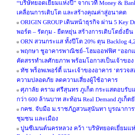
“บริษัทยอดเยี่ยมแห่งปี” จากเวที Money & Ban
เคลื่อนการเติบโต และสร้างคุณค่าสู่อนาคต
ORIGIN GROUP เดินหน้าธุรกิจ ผ่าน 5 Key Dr
พอร์ต – รัดกุม - ยืดหยุ่น สร้างการเติบโตยั่งยืน
ORN สวนกระแส ทั้งปีโต 20% ตุน Backlog 4,2
พฤกษา ชูอาคารพาณิชย์–โฮมออฟฟิศ “ออกแบบเพ
คัดสรรทำเลศักยภาพ พร้อมโอกาสเป็นเจ้าของ
ทัช พร็อพเพอร์ตี้ แนะเจ้าของอาคาร ‘ตรว
ความปลอดภัย ลดความเสี่ยงผู้ใช้อาคาร
ศุภาลัย คราม ศรีสุนทร ภูเก็ต กระแสตอบรับ
กว่า 600 ล้านบาท สะท้อน Real Demand ภูเก็ตย
กคช. จับมือ ม.ราชภัฏสวนสุนันทา บูรณาการพ
ชุมชน และเมือง
ปูนซีเมนต์นครหลวง คว้า ‘บริษัทยอดเยี่ยมแห