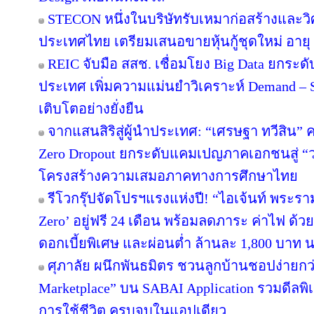
STECON หนึ่งในบริษัทรับเหมาก่อสร้างและ
ประเทศไทย เตรียมเสนอขายหุ้นกู้ชุดใหม่ อายุ 3
REIC จับมือ สสช. เชื่อมโยง Big Data ยกระด
ประเทศ เพิ่มความแม่นยำวิเคราะห์ Demand – S
เติบโตอย่างยั่งยืน
จากแสนสิริสู่ผู้นำประเทศ: “เศรษฐา ทวีสิน” ค
Zero Dropout ยกระดับแคมเปญภาคเอกชนสู่ “
โครงสร้างความเสมอภาคทางการศึกษาไทย
รีโวกรุ๊ปจัดโปรฯแรงแห่งปี! “ไอเจ้นท์ พระร
Zero’ อยู่ฟรี 24 เดือน พร้อมลดภาระ ค่าไฟ ด้ว
ดอกเบี้ยพิเศษ และผ่อนต่ำ ล้านละ 1,800 บาท 
ศุภาลัย ผนึกพันธมิตร ชวนลูกบ้านชอปง่ายกว่า
Marketplace” บน SABAI Application รวมดีลพิ
การใช้ชีวิต ครบจบในแอปเดียว