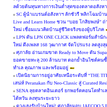
ลด้วยต้นทุนทางการเงินต่ำสุดของตลาดอสังห
SC ผู้นำแบรนด์อสังหาฯ ลักชัวรี พลิกโฉมบ้านเ
Live and Learn Home ชวน “บอย โกสิยพงษ์” ถ่า
ใหม่ เชื่อมแนวคิดบ้านสู่ชีวิตจริงของผู้บริโภค
LPN ดัน LPN ONE CLICK แพลตฟอร์มสำนักง
ใหม่ ดึงเพลส 168 วุฒากาศ จัดโปรแรง ลดสูงสุ
ศุภาลัย อ่านเกมขาด Ready to Move ดัน Supa
ยอดขายทะลุ 200 ล้านบาท ตอกย้ำอินไซต์คนซื้อย
ทำเล คุณภาพ และพร้อมอยู่
เปิดนิยามการอยู่อาศัยเหนือระดับที่ “THE T
เสน่ห์ Peranakan กับ Neo-Classic สู่ Curated 
SENA ลุยตลาดอินเตอร์ ยกพอร์ตคอนโดทำเล
ไต้หวัน ลงทุนระยะยาว
ดวงเฮงรับบ้านใหม่! ศุภาลัยมอบ JAECOO 5 E