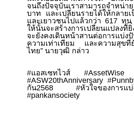
จนถึงปัจจุบันเราสามารถจำหน่ายส
บาท และเปลี่ยนรายได้ให้กลายเป
และเยาวชนไปแล้วกว่า
617
ทุน 
ให้นั้นจะสร้างการเปลี่ยนแปลงที่
จะยังคงเดินหน้าสานต่อการแบ่งป
ความเท่าเทียม และความสุขที่ยั่ง
ไทย
”
นายวุฒิ กล่าว
#
แอสเซทไวส์
#AssetWise 
#ASW20thAnniversary
#Punnb
กัน
2568 #
หัวใจของกา
#pankansociety