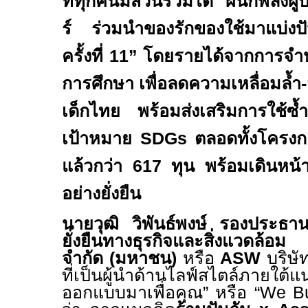
ที่ทุกคนมีส่วนร่วมได้ ผนึกพลังผู
ร์ ร่วมนำของรักของใช้มาแบ่ง
ครั้งที่
11
” โดยรายได้จากการจำห
การศึกษา เพื่อลดความเหลื่อมล้ำ-
เด็กไทย พร้อมส่งเสริมการใช้ซ้ำ
เป้าหมาย
SDGs
ตลอดทั้งโครง
แล้วกว่า
617
ทุน พร้อมเดินหน้
อย่างยั่งยืน
นายวุฒิ วิพันธ์พงษ์ รองประธาน
ยั่งยืนทางธุรกิจและสิ่งแวดล้
จำกัด (มหาชน)
หรือ
ASW
บริษั
ที่เป็นผู้นำด้านไลฟ์สไตล์ภา
ออกแบบมาเพื่อคุณ
”
หรือ
“We B