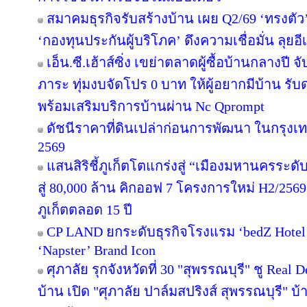
สมาคมธุรกิจรับสร้างบ้าน เผย Q2/69 ‘ทรงตัว
‘กองทุนประกันผู้บริโภค’ ดึงความเชื่อมั่น ลุยอ
เอ็น.ซี.เฮ้าส์ซิ่ง เขย่าตลาดผู้ซื้อบ้านกลางป
ภาระ ทุ่มงบจัดโปร 0 บาท ให้ผู้อยากมีบ้าน รับ
พร้อมเสริมบริการบ้านผ่าน Nc Qprompt
ดัชนีราคาที่ดินเปล่าก่อนการพัฒนา ในกรุงเ
2569
แสนสิริชี้ภูเก็ตโตแกร่งสู่ “เมืองมหานครระ
สู่ 80,000 ล้าน คิกออฟ 7 โครงการใหม่ H2/2569
ภูเก็ตตลอด 15 ปี
CP LAND ยกระดับธุรกิจโรงแรม ‘bedZ Hotel’ ช
‘Napster’ Brand Icon
ศุภาลัย รุกจังหวัดที่ 30 "สุพรรณบุรี" ชู Rea
บ้าน เปิด "ศุภาลัย ปาล์มสปริงส์ สุพรรณบุรี" บ้า