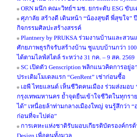
ORN ผนึก คณะวิทย์ฯ มช. ยกระดับ ESG ขับเคล
ศุภาลัย สร้างดี เดินหน้า “น้องสุขดี พี่สุขใจ”
กิจกรรมศิลปะสร้างสรรค์
Plantnery by PRUKSA ร่วมงานบ้านและสวนแฟ
ศักยภาพธุรกิจรับสร้างบ้าน ชูแบบบ้านกว่า 100 
ได้ตามไลฟ์สไตล์ ระหว่าง 31 กค. – 9 สค. 2569
SC เปิดตัว Genscription พลิกแนวคิดการอยู่
ประเดิมโมเดลแรก “GenRent” เช่าก่อนซื้อ
เอพี ไทยแลนด์ เห็นชีวิตคนเมือง ร่วมส่งมอบ ‘เก
กรุงเทพมหานคร ย้ำจุดยืนเข้าใจชีวิตในทุกรายละเ
ได้” เหนื่อยล้าท่ามกลางเมืองใหญ่ จนรู้สึกว่า “อ
ก่อนที่จะไปต่อ”
การเคหะแห่งชาติรับมอบเกียรติบัตรองค์กรต้
Design เพื่อคนทั้งมวล