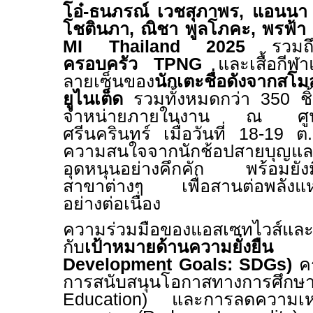
โอ๋-ธนภรณ์ เวชสุภาพร
,
แอนนา เ
โชตินภา
,
ณิชา พูลโภคะ
,
พรฟ้า 
MI Thailand 2025
รวมถึ
ครอบครัว
TPNG
และเสื้อกีฬาแ
ลายเซ็นของ
นักเตะชื่อดังจากส
ยูไนเต็ด
รวมทั้งหมดกว่า
350
ช
จำหน่ายภายในงาน ณ ศูนย์
ศรีนครินทร์ เมื่อวันที่
18-19
ต.
ความสนใจจากนักช้อปสายบุญและ
อุดหนุนอย่างคึกคัก พร้อมยังม
สาขาต่างๆ เพื่อสานต่อพลังแห่ง
อย่างต่อเนื่อง
ความร่วมมือของแอสเซทไวส์และ
กับ
เป้าหมายด้านความยั่
Development Goals: SDGs)
ค
การสนับสนุนโอกาสทางการศึกษา
Education)
และการลดความเหลื่