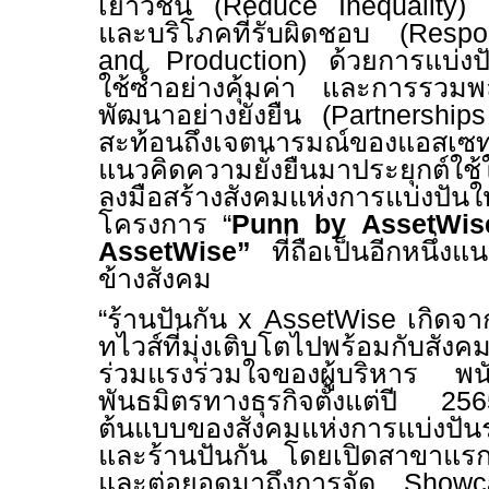
เยาวชน
(Reduce Inequality)
และบริโภคที่รับผิดชอบ (
Respo
and Production)
ด้วยการแบ่งปัน
ใช้ซ้ำอย่างคุ้มค่า และการรวมพล
พัฒนาอย่างยั่งยืน (
Partnership
สะท้อนถึงเจตนารมณ์ของแอสเซทไว
แนวคิดความยั่งยืนมาประยุกต์ใช้ใน
ลงมือสร้างสังคมแห่งการแบ่งปัน
โครงการ “
Punn
by
AssetWis
AssetWise”
ที่ถือเป็นอีกหนึ่ง
ข้างสังคม
“ร้านปันกัน
x
AssetWise
เกิดจ
ทไวส์ที่มุ่งเติบโตไปพร้อมกับสังค
ร่วมแรงร่วมใจของผู้บริหาร
พันธมิตรทางธุรกิจตั้งแต่ปี
256
ต้นแบบของสังคมแห่งการแบ่งปั
และร้านปันกัน โดยเปิดสาขาแรก
และต่อยอดมาถึงการจัด
Show