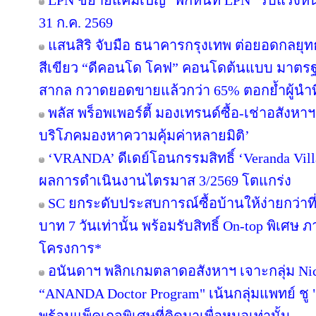
LPN ขยายแคมเปญ "พักหนี้ที่ LPN" รับแรงหน
31 ก.ค. 2569
แสนสิริ จับมือ ธนาคารกรุงเทพ ต่อยอดกลยุทธ์คว
สีเขียว “ดีคอนโด โคฟ” คอนโดต้นแบบ มาตร
สากล กวาดยอดขายแล้วกว่า 65% ตอกย้ำผู้นำที่ไ
พลัส พร็อพเพอร์ตี้ มองเทรนด์ซื้อ-เช่าอสังหาฯ 
บริโภคมองหาความคุ้มค่าหลายมิติ’
‘VRANDA’ ดีเดย์โอนกรรมสิทธิ์ ‘Veranda Villas
ผลการดำเนินงานไตรมาส 3/2569 โตแกร่ง
SC ยกระดับประสบการณ์ซื้อบ้านให้ง่ายกว่าที
บาท 7 วันเท่านั้น พร้อมรับสิทธิ์ On-top พิเศษ
โครงการ*
อนันดาฯ พลิกเกมตลาดอสังหาฯ เจาะกลุ่ม Niche
“ANANDA Doctor Program" เน้นกลุ่มแพทย์ ชู 