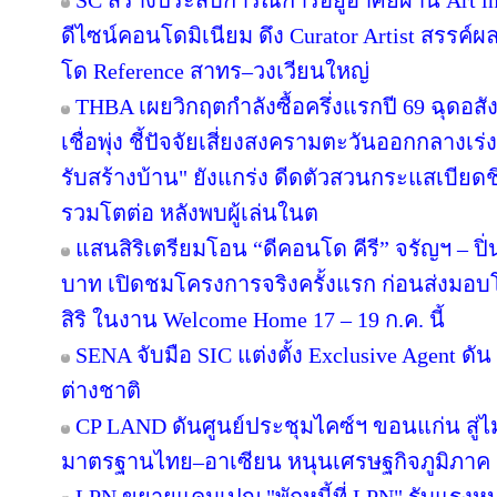
SC สร้างประสบการณ์การอยู่อาศัยผ่าน Art in
ดีไซน์คอนโดมิเนียม ดึง Curator Artist สรรค
โด Reference สาทร–วงเวียนใหญ่
THBA เผยวิกฤตกำลังซื้อครึ่งแรกปี 69 ฉุดอสั
เชื่อพุ่ง ชี้ปัจจัยเสี่ยงสงครามตะวันออกกลางเ
รับสร้างบ้าน" ยังแกร่ง ดีดตัวสวนกระแสเบียดชิ
รวมโตต่อ หลังพบผู้เล่นในต
แสนสิริเตรียมโอน “ดีคอนโด คีรี” จรัญฯ – ปิ่
บาท เปิดชมโครงการจริงครั้งแรก ก่อนส่ง
สิริ ในงาน Welcome Home 17 – 19 ก.ค. นี้
SENA จับมือ SIC แต่งตั้ง Exclusive Agent ดั
ต่างชาติ
CP LAND ดันศูนย์ประชุมไคซ์ฯ ขอนแก่น สู่ไม
มาตรฐานไทย–อาเซียน หนุนเศรษฐกิจภูมิภาค