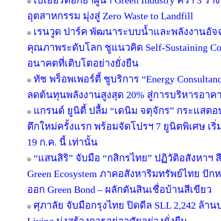
เบเยอร์ตอกย้ำผู้นำ Green Industry คว้า 3 ร
อุตสาหกรรม มุ่งสู่ Zero Waste to Landfill
เรนวูด ปาร์ค พัฒนาระบบน้ำและพลังงานอัจฉ
คุณภาพระดับโลก ชูแนวคิด Self-Sustaining 
อนาคตที่เติบโตอย่างยั่งยืน
ทัช พร็อพเพอร์ตี้ ชูบริการ “Energy Consulta
ลดต้นทุนพลังงานสูงสุด 20% สู่การบริหารอาคาร
แกรนด์ ยูนิตี้ ปลื้ม “เดนิม จตุจักร” กระแสต
ตึกใหม่ครั้งแรก พร้อมจัดโปรฯ 7 ยูนิตพิเศษ เริ่
19 ก.ค. นี้ เท่านั้น
“แสนสิริ” จับมือ “กสิกรไทย” ปฏิวัติอสังหาฯ 
Green Ecosystem ภาคอสังหาริมทรัพย์ไทย ปักห
ออก Green Bond – ผลักดันสินเชื่อบ้านสีเขียว
ศุภาลัย จับมือกรุงไทย ปิดดีล SLL 2,242 ล้า