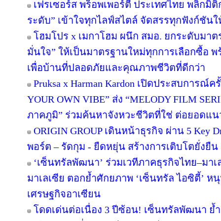
เฟรเซอร์ส พร็อพเพอร์ตี้ ประเทศไทย พลิกมิติก
ระดับ” เข้าใจทุกไลฟ์สไตล์ จัดสรรทุกฟังก์ชันใ
โฮมโปร x เมกาโฮม ผนึก สมอ. ยกระดับมาตร
มั่นใจ” ให้เป็นมาตรฐานใหม่ทุกการเลือกซื้อ 
เพื่อบ้านที่ปลอดภัยและคุณภาพชีวิตที่ดีกว่า
Pruksa x Harman Kardon เปิดประสบการณ์คร
YOUR OWN VIBE” ส่ง “MELODY FILM SERIE
ภาคภูมิ” ร่วมค้นหาจังหวะชีวิตที่ใช่ ต่อยอดแนวคิด
ORIGIN GROUP เดินหน้าธุรกิจ ผ่าน 5 Key Dr
พอร์ต – รัดกุม - ยืดหยุ่น สร้างการเติบโตยั่งยืน
‘เซ็นทรัลพัฒนา’ ร่วมเวทีภาคธุรกิจไทย–มา
มาเลเซีย ตอกย้ำศักยภาพ ‘เซ็นทรัล ไอซิตี้’ 
เศรษฐกิจอาเซียน
โดดเด่นต่อเนื่อง 3 ปีซ้อน! เซ็นทรัลพัฒนา ย้