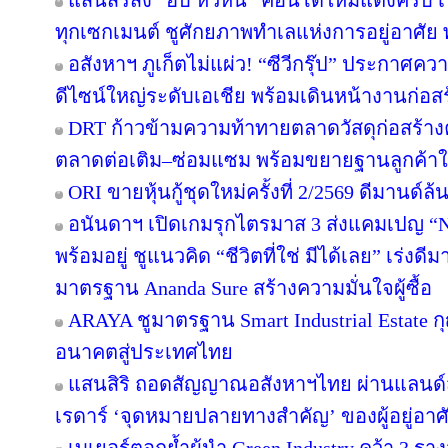
แสนสิริส่ง “ฮับ หัวหิน” คอนโดใหม่แต่งครบ เร
ทุกเซกเมนต์ ชูศักยภาพทำเลแห่งการอยู่อาศัย
อสังหาฯ ภูเก็ตไม่แผ่ว! “ซีวีกรุ๊ป” ประกาศค
ดีไซน์ใหญ่ระดับเอเชีย พร้อมเดินหน้างานก่อสร
DRT ก้าวข้ามความท้าทายตลาดวัสดุก่อสร้างครึ
ตลาดต่อเติม–ซ่อมแซม พร้อมขยายฐานลูกค้าใ
ORI ขายหุ้นกู้ชุดใหม่ครั้งที่ 2/2569 ดีมานด์ล
อนันดาฯ เปิดเกมรุกไตรมาส 3 ส่งแคมเปญ 
พร้อมอยู่ ชูแนวคิด “ชีวิตที่ใช่ มีได้เลย” เร่
มาตรฐาน Ananda Sure สร้างความมั่นใจผู้ซื้อ
ARAYA ชูมาตรฐาน Smart Industrial Estate 
อนาคตสู่ประเทศไทย
แสนสิริ ถอดสัญญาณอสังหาฯไทย ผ่านแลนด์สเ
เรดาร์ ‘จุดหมายปลายทางสำคัญ’ ของผู้อยู่อาศ