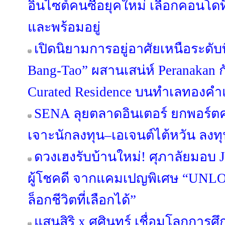
อินไซต์คนซื้อยุคใหม่ เลือกคอนโดที
และพร้อมอยู่
เปิดนิยามการอยู่อาศัยเหนือระดับ
Bang-Tao” ผสานเสน่ห์ Peranakan กั
Curated Residence บนทำเลทองคำแ
SENA ลุยตลาดอินเตอร์ ยกพอร์
เจาะนักลงทุน–เอเจนต์ไต้หวัน ลง
ดวงเฮงรับบ้านใหม่! ศุภาลัยมอบ 
ผู้โชคดี จากแคมเปญพิเศษ “UN
ล็อกชีวิตที่เลือกได้”
แสนสิริ x ศศินทร์ เชื่อมโลกการศึก