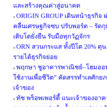
และสร้างคุณค่าสู่อนาคต
ORIGIN GROUP เดินหน้าธุรกิจ ผ่
คลื่นเศรษฐกิจซบ ปรับพอร์ต – รัดกุม
เติบโตยั่งยืน รับมือทุกวัฏจักร
ORN สวนกระแส ทั้งปีโต 20% ตุน 
รายได้ธุรกิจย่อย
พฤกษา ชูอาคารพาณิชย์–โฮมออฟฟ
ใช้งานเพื่อชีวิต” คัดสรรทำเลศัก
เจ้าของ
ทัช พร็อพเพอร์ตี้ แนะเจ้าของอ