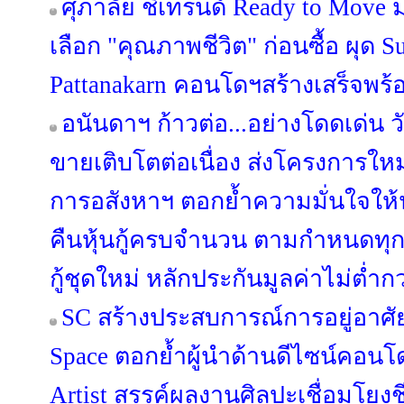
ศุภาลัย ชี้เทรนด์ Ready to Move 
เลือก "คุณภาพชีวิต" ก่อนซื้อ ผุด
Pattanakarn คอนโดฯสร้างเสร็จพร้อ
อนันดาฯ ก้าวต่อ...อย่างโดดเด่น วั
ขายเติบโตต่อเนื่อง ส่งโครงการให
การอสังหาฯ ตอกย้ำความมั่นใจให้
คืนหุ้นกู้ครบจำนวน ตามกำหนดทุ
กู้ชุดใหม่ หลักประกันมูลค่าไม่ต่ำกว
SC สร้างประสบการณ์การอยู่อาศัย
Space ตอกย้ำผู้นำด้านดีไซน์คอนโด
Artist สรรค์ผลงานศิลปะเชื่อมโยง