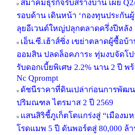
สมาคมธุรกิจรับสร้างบ้าน เผย Q2/
รอบด้าน เดินหน้า ‘กองทุนประกันผู้
ลุยอีเวนต์ใหญ่ปลุกตลาดครึ่งปีหลัง
เอ็น.ซี.เฮ้าส์ซิ่ง เขย่าตลาดผู้ซื้
ออมสิน ปลดล็อคภาระ ทุ่มงบจัดโปร
รับดอกเบี้ยพิเศษ 2.2% นาน 2 ปี พ
Nc Qprompt
ดัชนีราคาที่ดินเปล่าก่อนการพัฒ
ปริมณฑล ไตรมาส 2 ปี 2569
แสนสิริชี้ภูเก็ตโตแกร่งสู่ “เมือ
โรดแมพ 5 ปี ดันพอร์ตสู่ 80,000 ล