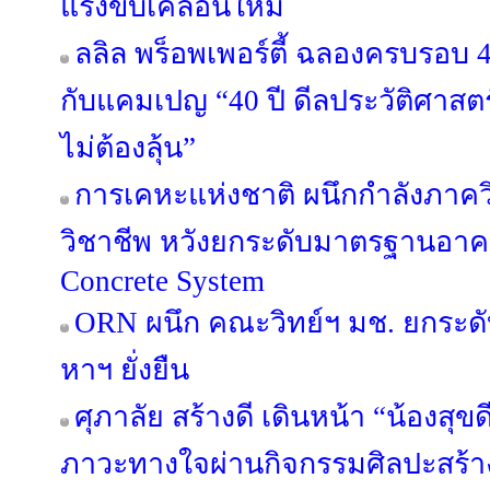
แรงขับเคลื่อนใหม่
ลลิล พร็อพเพอร์ตี้ ฉลองครบรอบ 4
กับแคมเปญ “40 ปี ดีลประวัติศาสตร
ไม่ต้องลุ้น”
การเคหะแห่งชาติ ผนึกกำลังภาค
วิชาชีพ หวังยกระดับมาตรฐานอาค
Concrete System
ORN ผนึก คณะวิทย์ฯ มช. ยกระดับ
หาฯ ยั่งยืน
ศุภาลัย สร้างดี เดินหน้า “น้องสุขดี 
ภาวะทางใจผ่านกิจกรรมศิลปะสร้า