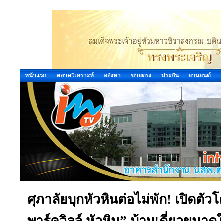
หน้าแรก
ตลาดวิเคราะห์
อสังหา
ขายตรง
ประกัน
ยานยนต์
ศุภาลัยบุกหัวหินต่อไม่พัก! เปิดตั
พาร์ควิลล์ หัวหิน” บ้านเดี่ยวขนา