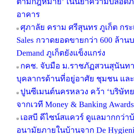
ตามกฎหมาย’ เน้นย้ำความปลอดภัย 
อาคาร
ศุภาลัย คราม ศรีสุนทร ภูเก็ต กร
Sales กวาดยอดขายกว่า 600 ล้านบ
Demand ภูเก็ตยังแข็งแกร่ง
กคช. จับมือ ม.ราชภัฏสวนสุนัน
บุคลากรด้านที่อยู่อาศัย ชุมชน และ
ปูนซีเมนต์นครหลวง คว้า ‘บริษัทย
จากเวที Money & Banking Awards
เอสบี ดีไซน์สแควร์ ดูแลมากกว่าบ
อนามัยภายในบ้านจาก De Hygieniqu