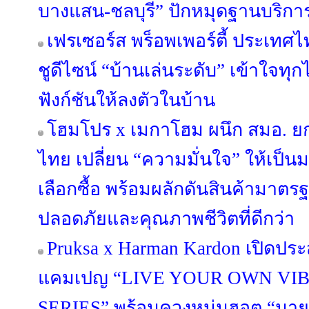
บางแสน-ชลบุรี” ปักหมุดฐานบริก
เฟรเซอร์ส พร็อพเพอร์ตี้ ประเทศไท
ชูดีไซน์ “บ้านเล่นระดับ” เข้าใจทุ
ฟังก์ชันให้ลงตัวในบ้าน
โฮมโปร x เมกาโฮม ผนึก สมอ. ย
ไทย เปลี่ยน “ความมั่นใจ” ให้เป็
เลือกซื้อ พร้อมผลักดันสินค้ามาตรฐา
ปลอดภัยและคุณภาพชีวิตที่ดีกว่า
Pruksa x Harman Kardon เปิดประ
แคมเปญ “LIVE YOUR OWN VIB
SERIES” พร้อมควงหนุ่มฮอต “มาย 