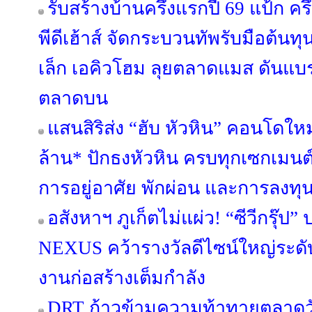
รับสร้างบ้านครึ่งแรกปี 69 แป้ก ค
พีดีเฮ้าส์ จัดกระบวนทัพรับมือต้นท
เล็ก เอคิวโฮม ลุยตลาดแมส ดันแบรนด์
ตลาดบน
แสนสิริส่ง “ฮับ หัวหิน” คอนโดใหม
ล้าน* ปักธงหัวหิน ครบทุกเซกเมนต
การอยู่อาศัย พักผ่อน และการลงทุ
อสังหาฯ ภูเก็ตไม่แผ่ว! “ซีวีกรุ๊
NEXUS คว้ารางวัลดีไซน์ใหญ่ระดับ
งานก่อสร้างเต็มกำลัง
DRT ก้าวข้ามความท้าทายตลาดวัสด