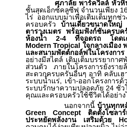
ศุภาลัย พาร์ควิลล์ หัวห
ชั้นสุดเอ็กซ์คลูซีฟ จำนวนเพียง 169
ไร่ ออกแบบมาเพื่อเติมเต็มทุกช
ครอบครัว
บ้านเดี่ยวขนาดใหญ่ 
ตารางเมตร พร้อมฟังก์ชันครบค
ห้องน้ำ 2-4 ที่จอดรถ โดดเด่น
Modern
Tropical
ใจกลางเมือง พร
และสนามพัตต์กอล์ฟในโคร
อย่างมีสไตล์ เติมเต็มบรรยากาศพั
ส่วนตัว ภายในโครงการยังรายล้
สะดวกครบครันอื่นๆ อาทิ
คลับเฮา
ระบบน้ำแร่
,
เข้า-ออกโครงการด
ระบบรักษาความปลอดภัย
24
ชั่
คุณและครอบครัวใช้ชีวิตได้อย่างไ
นอกจากนี้
บ้านทุกห
Green Concept
ติดตั้งโซลาร
ประหยัดพลังงาน เสริมด้วย
Hom
ควบคุมได้ง่ายเพียงปลายนิ้ว ไม่ว