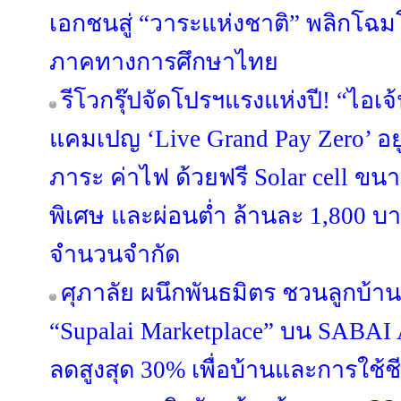
เอกชนสู่ “วาระแห่งชาติ” พลิกโ
ภาคทางการศึกษาไทย
รีโวกรุ๊ปจัดโปรฯแรงแห่งปี! “ไอเจ
แคมเปญ ‘Live Grand Pay Zero’ อยู
ภาระ ค่าไฟ ด้วยฟรี Solar cell ขน
พิเศษ และผ่อนต่ำ ล้านละ 1,800 บา
จำนวนจำกัด
ศุภาลัย ผนึกพันธมิตร ชวนลูกบ้าน
“Supalai Marketplace” บน SABAI 
ลดสูงสุด 30% เพื่อบ้านและการใช้