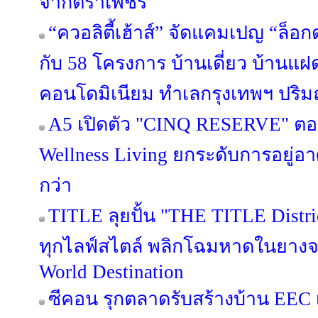
จากตราเพชร
“ควอลิตี้เฮ้าส์” จัดแคมเปญ “ล็อก
กับ 58 โครงการ บ้านเดี่ยว บ้านแ
คอนโดมิเนียม ทำเลกรุงเทพฯ ปริมณ
A5 เปิดตัว "CINQ RESERVE" ตอกย
Wellness Living ยกระดับการอยู่อาศ
กว่า
TITLE ลุยปั้น "THE TITLE Distric
ทุกไลฟ์สไตล์ พลิกโฉมหาดในยางจา
World Destination
ซีคอน รุกตลาดรับสร้างบ้าน EEC เป