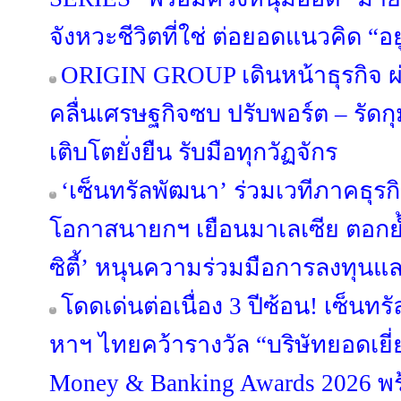
จังหวะชีวิตที่ใช่ ต่อยอดแนวคิด “อยู่ด
ORIGIN GROUP เดินหน้าธุรกิจ ผ่
คลื่นเศรษฐกิจซบ ปรับพอร์ต – รัดกุม
เติบโตยั่งยืน รับมือทุกวัฏจักร
‘เซ็นทรัลพัฒนา’ ร่วมเวทีภาคธุร
โอกาสนายกฯ เยือนมาเลเซีย ตอกย้
ซิตี้’ หนุนความร่วมมือการลงทุนแ
โดดเด่นต่อเนื่อง 3 ปีซ้อน! เซ็นทร
หาฯ ไทยคว้ารางวัล “บริษัทยอดเยี่
Money & Banking Awards 2026 พร