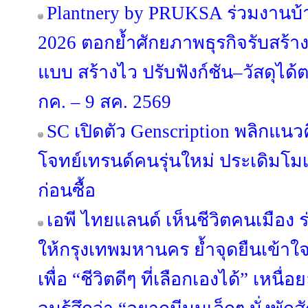
Plantnery by PRUKSA ร่วมงานบ
2026 ตอกย้ำศักยภาพธุรกิจรับสร้า
แบบ สร้างไว ปรับฟังก์ชัน–วัสดุได
กค. – 9 สค. 2569
SC เปิดตัว Genscription พลิกแนว
โจทย์เทรนด์คนรุ่นใหม่ ประเดิมโม
ก่อนซื้อ
เอพี ไทยแลนด์ เห็นชีวิตคนเมือง ร่
ให้กรุงเทพมหานคร ย้ำจุดยืนเข้าใ
เพื่อ “ชีวิตดีๆ ที่เลือกเองได้” เหนื