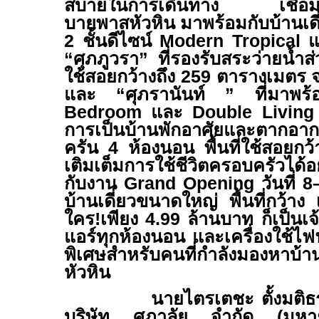
สบายในการเดินทาง เชื่อม
บายพาสหัวหิน มาพร้อมกับบ้านเดี
2 ชั้นดีไซน์
Modern
Tropical
แล
“
ศุภภูวรา
”
ที่รองรับสระว่ายน้ำส
ใช้สอยกว้างถึง
259
ตารางเมตร จอ
และ
“
ศุภรานันท์
”
ที่มาพ
Bedroom
และ
Double Livin
การเป็นบ้านพักอาศัยและตากอา
ครัน 4 ห้องนอน พื้นที่ใช้สอยกว้
เติมเต็มการใช้ชีวิตครอบครัวได้อ
กับงาน
Grand Opening
วันที่
8
บ้านเดี่ยวขนาดใหญ่ พื้นที่กว้า
ใคร!เพียง
4.99
ล้านบาท ก็เป็นเจ
แอร์ทุกห้องนอน และเครื่องใช้ไฟ
พิเศษสำหรับคนที่กำลังมองหาบ้า
หัวหิน
นายไตรเตชะ ตั้งมติธรรม 
บริษัท ศุภาลัย จำกัด (มหา