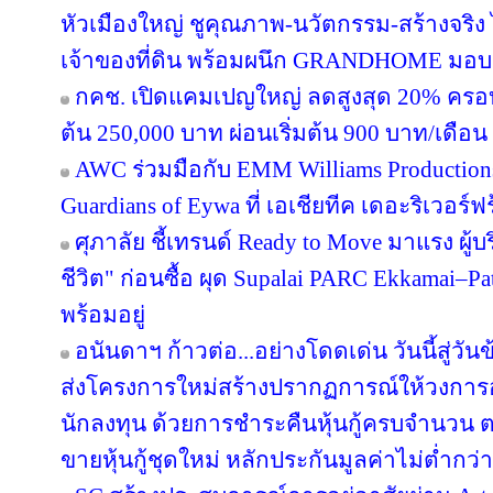
หัวเมืองใหญ่ ชูคุณภาพ-นวัตกรรม-สร้างจริง 
เจ้าของที่ดิน พร้อมผนึก GRANDHOME มอบส
กคช. เปิดแคมเปญใหญ่ ลดสูงสุด 20% ครอบ
ต้น 250,000 บาท ผ่อนเริ่มต้น 900 บาท/เดือน
AWC ร่วมมือกับ EMM Williams Productions 
Guardians of Eywa ที่ เอเชียทีค เดอะริเวอร์ฟ
ศุภาลัย ชี้เทรนด์ Ready to Move มาแรง ผู
ชีวิต" ก่อนซื้อ ผุด Supalai PARC Ekkamai–P
พร้อมอยู่
อนันดาฯ ก้าวต่อ...อย่างโดดเด่น วันนี้สู่วั
ส่งโครงการใหม่สร้างปรากฏการณ์ให้วงการอ
นักลงทุน ด้วยการชำระคืนหุ้นกู้ครบจำนว
ขายหุ้นกู้ชุดใหม่ หลักประกันมูลค่าไม่ต่ำกว่า