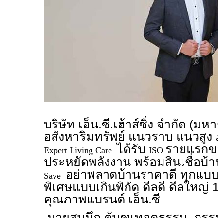
บริษัท เอ็น.ซี.เฮ้าส์ซิ่ง จำกัด (ม
อสังหาริมทรัพย์ แนวราบ แนวสูง
ได้รับ
รายแรกขอ
Expert Living Care
ISO
ประหยัดพลังงาน พร้อมสินเชื่อบ้า
อย่าพลาดบ้านราคาดี ทุกแบ
Save
พิเศษแบบเกินพิกัด ดีลดี ดีลใหญ่
คุณภาพแบรนด์ เอ็น.ซี
นายสมนึก ตันฑเทอดธรรม กรรมก