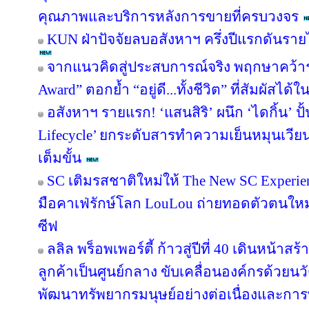
คุณภาพและบริการหลังการขายที่ครบวงจร
KUN ฝ่าปัจจัยลบอสังหาฯ ครึ่งปีแรกดันรา
จากแนวคิดสู่ประสบการณ์จริง พฤกษาคว้ารา
Award” ตอกย้ำ “อยู่ดี...ทั้งชีวิต” ที่สัมผัสได้ใ
อสังหาฯ รายแรก! ‘แสนสิริ’ ผนึก ‘ไดกิ้น’ ปั
Lifecycle’ ยกระดับสารทำความเย็นหมุนเวียน 
เต็มขั้น
SC เติมรสชาติใหม่ให้ The New SC Experi
มือคาเฟ่รักษ์โลก LouLou ถ่ายทอดตัวตนใหม
ซีฟ
ลลิล พร็อพเพอร์ตี้ ก้าวสู่ปีที่ 40 เดินหน้าสร
ลูกค้าเป็นศูนย์กลาง ขับเคลื่อนองค์กรด้วย
พัฒนาทรัพยากรมนุษย์อย่างต่อเนื่องและกา