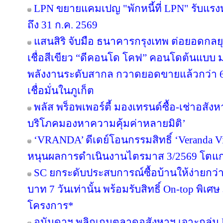
LPN ขยายแคมเปญ "พักหนี้ที่ LPN" รับแรง
ถึง 31 ก.ค. 2569
แสนสิริ จับมือ ธนาคารกรุงเทพ ต่อยอดกลยุทธ
เชื่อสีเขียว “ดีคอนโด โคฟ” คอนโดต้นแบ
พลังงานระดับสากล กวาดยอดขายแล้วกว่า 65
เชื่อมั่นในภูเก็ต
พลัส พร็อพเพอร์ตี้ มองเทรนด์ซื้อ-เช่าอสังหา
บริโภคมองหาความคุ้มค่าหลายมิติ’
‘VRANDA’ ดีเดย์โอนกรรมสิทธิ์ ‘Veranda Vill
หนุนผลการดำเนินงานไตรมาส 3/2569 โตแก
SC ยกระดับประสบการณ์ซื้อบ้านให้ง่ายกว่า
บาท 7 วันเท่านั้น พร้อมรับสิทธิ์ On-top พิเ
โครงการ*
อนันดาฯ พลิกเกมตลาดอสังหาฯ เจาะกลุ่ม Nic