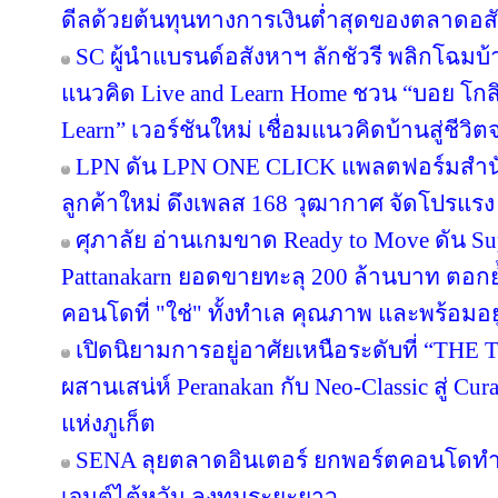
ดีลด้วยต้นทุนทางการเงินต่ำสุดของตลาดอส
SC ผู้นำแบรนด์อสังหาฯ ลักชัวรี พลิกโฉมบ้าน
แนวคิด Live and Learn Home ชวน “บอย โกสิ
Learn” เวอร์ชันใหม่ เชื่อมแนวคิดบ้านสู่ชีวิต
LPN ดัน LPN ONE CLICK แพลตฟอร์มสำน
ลูกค้าใหม่ ดึงเพลส 168 วุฒากาศ จัดโปรแรง
ศุภาลัย อ่านเกมขาด Ready to Move ดัน S
Pattanakarn ยอดขายทะลุ 200 ล้านบาท ตอกย้
คอนโดที่ "ใช่" ทั้งทำเล คุณภาพ และพร้อมอยู
เปิดนิยามการอยู่อาศัยเหนือระดับที่ “THE 
ผสานเสน่ห์ Peranakan กับ Neo-Classic สู่ C
แห่งภูเก็ต
SENA ลุยตลาดอินเตอร์ ยกพอร์ตคอนโดทำ
เจนต์ไต้หวัน ลงทุนระยะยาว