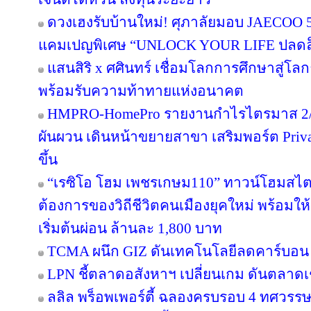
ดวงเฮงรับบ้านใหม่! ศุภาลัยมอบ JAECOO 5 
แคมเปญพิเศษ “UNLOCK YOUR LIFE ปลดล็อก
แสนสิริ x ศศินทร์ เชื่อมโลกการศึกษาสู่โลกธุ
พร้อมรับความท้าทายแห่งอนาคต
HMPRO-HomePro รายงานกำไรไตรมาส 2/2
ผันผวน เดินหน้าขยายสาขา เสริมพอร์ต Private
ขึ้น
“เรซิโอ โฮม เพชรเกษม110” ทาวน์โฮมสไตล์ญ
ต้องการของวิถีชีวิตคนเมืองยุคใหม่ พร้อมให้
เริ่มต้นผ่อน ล้านละ 1,800 บาท
TCMA ผนึก GIZ ดันเทคโนโลยีลดคาร์บอน เร
LPN ชี้ตลาดอสังหาฯ เปลี่ยนเกม ดันตลาดเช
ลลิล พร็อพเพอร์ตี้ ฉลองครบรอบ 4 ทศวรรษ 