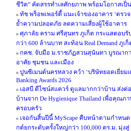
ชีวิต” คัดสรรทำเลศักยภาพ พร้อมโอกาสเป็น
ทัช พร็อพเพอร์ตี้ แนะเจ้าของอาคาร ‘ต
ย้ำความปลอดภัย ลดความเสี่ยงผู้ใช้อาคาร
ศุภาลัย คราม ศรีสุนทร ภูเก็ต กระแสตอบร
กว่า 600 ล้านบาท สะท้อน Real Demand ภูเก็
กคช. จับมือ ม.ราชภัฏสวนสุนันทา บูรณากา
อาศัย ชุมชน และเมือง
ปูนซีเมนต์นครหลวง คว้า ‘บริษัทยอดเยี่ยม
Banking Awards 2026
เอสบี ดีไซน์สแควร์ ดูแลมากกว่าบ้าน ส่ง
บ้านจาก De Hygienique Thailand เพื่อคุณภา
ครอบครัว
เจอกันสิ้นปีนี้ MyScape คืบหน้าตามกำหน
กต์ยกระดับครั้งใหญ่กว่า 100,000 ตร.ม. มุ่งสู่