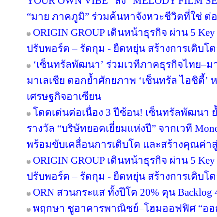
YOUR OWN VIBE” ส่ง “MELODY FILM SER
“มาย ภาคภูมิ” ร่วมค้นหาจังหวะชีวิตที่ใช่ ต่อย
ORIGIN GROUP เดินหน้าธุรกิจ ผ่าน 5 Key 
ปรับพอร์ต – รัดกุม - ยืดหยุ่น สร้างการเติบโตย
‘เซ็นทรัลพัฒนา’ ร่วมเวทีภาคธุรกิจไทย–
มาเลเซีย ตอกย้ำศักยภาพ ‘เซ็นทรัล ไอซิตี้
เศรษฐกิจอาเซียน
โดดเด่นต่อเนื่อง 3 ปีซ้อน! เซ็นทรัลพัฒนา 
รางวัล “บริษัทยอดเยี่ยมแห่งปี” จากเวที Mo
พร้อมขับเคลื่อนการเติบโต และสร้างคุณค่า
ORIGIN GROUP เดินหน้าธุรกิจ ผ่าน 5 Key 
ปรับพอร์ต – รัดกุม - ยืดหยุ่น สร้างการเติบโตย
ORN สวนกระแส ทั้งปีโต 20% ตุน Backlog 4
พฤกษา ชูอาคารพาณิชย์–โฮมออฟฟิศ “ออกแบบ