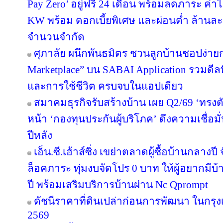
Pay Zero’ อยู่ฟรี 24 เดือน พร้อมลดภาระ ค่าไ
KW พร้อม ดอกเบี้ยพิเศษ และผ่อนต่ำ ล้านละ 
จำนวนจำกัด
ศุภาลัย ผนึกพันธมิตร ชวนลูกบ้านชอปง่ายกว
Marketplace” บน SABAI Application รวมดีลพ
และการใช้ชีวิต ครบจบในแอปเดียว
สมาคมธุรกิจรับสร้างบ้าน เผย Q2/69 ‘ทรงตั
หน้า ‘กองทุนประกันผู้บริโภค’ ดึงความเชื่อมั
ปีหลัง
เอ็น.ซี.เฮ้าส์ซิ่ง เขย่าตลาดผู้ซื้อบ้านกลา
ล็อคภาระ ทุ่มงบจัดโปร 0 บาท ให้ผู้อยากมีบ้
ปี พร้อมเสริมบริการบ้านผ่าน Nc Qprompt
ดัชนีราคาที่ดินเปล่าก่อนการพัฒนา ในกรุ
2569