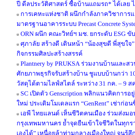
ปี ดีลประวัติศาสตร์ ซื้อบ้านแถมรถ* ได้เลย ไม
การเคหะแห่งชาติ ผนึกกำลังภาควิชาการแล
มาตรฐานอาคารระบบ Precast Concrete Syst
ORN ผนึก คณะวิทย์ฯ มช. ยกระดับ ESG ขับเค
ศุภาลัย สร้างดี เดินหน้า “น้องสุขดี พี่สุขใ
กิจกรรมศิลปะสร้างสรรค์
Plantnery by PRUKSA ร่วมงานบ้านและสวน
ศักยภาพธุรกิจรับสร้างบ้าน ชูแบบบ้านกว่า 10
วัสดุได้ตามไลฟ์สไตล์ ระหว่าง 31 กค. – 9 ส
SC เปิดตัว Genscription พลิกแนวคิดการอยู
ใหม่ ประเดิมโมเดลแรก “GenRent” เช่าก่อนซื
เอพี ไทยแลนด์ เห็นชีวิตคนเมือง ร่วมส่งมอบ ‘
กรุงเทพมหานคร ย้ำจุดยืนเข้าใจชีวิตในทุกรายล
เองได้” เหนื่อยล้าท่ามกลางเมืองใหญ่ จนรู้สึก