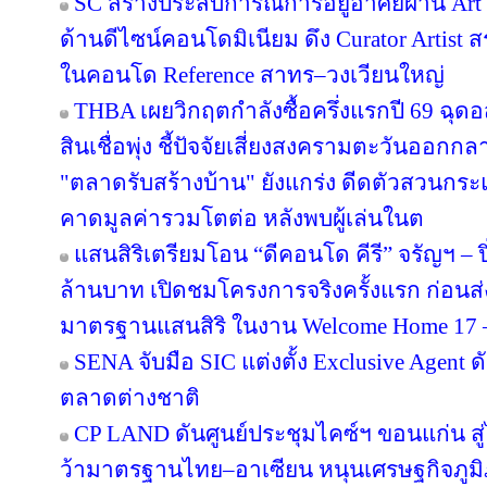
SC สร้างประสบการณ์การอยู่อาศัยผ่าน Art i
ด้านดีไซน์คอนโดมิเนียม ดึง Curator Artist 
ในคอนโด Reference สาทร–วงเวียนใหญ่
THBA เผยวิกฤตกำลังซื้อครึ่งแรกปี 69 ฉุด
สินเชื่อพุ่ง ชี้ปัจจัยเสี่ยงสงครามตะวันออกก
"ตลาดรับสร้างบ้าน" ยังแกร่ง ดีดตัวสวนกระแส
คาดมูลค่ารวมโตต่อ หลังพบผู้เล่นในต
แสนสิริเตรียมโอน “ดีคอนโด คีรี” จรัญฯ – ป
ล้านบาท เปิดชมโครงการจริงครั้งแรก ก่อ
มาตรฐานแสนสิริ ในงาน Welcome Home 17 – 1
SENA จับมือ SIC แต่งตั้ง Exclusive Agent ด
ตลาดต่างชาติ
CP LAND ดันศูนย์ประชุมไคซ์ฯ ขอนแก่น สู่
ว้ามาตรฐานไทย–อาเซียน หนุนเศรษฐกิจภูม