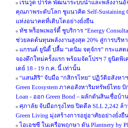
เรนวูด ปาร์ค พัฒนาระบบน้ำและพลังงานอัจ
คุณภาพระดับโลก ชูแนวคิด Self-Sustainin
แห่งอนาคตที่เติบโตอย่างยั่งยืน
ทัช พร็อพเพอร์ตี้ ชูบริการ “Energy Consul
ช่วยลดต้นทุนพลังงานสูงสุด 20% สู่การบริหา
แกรนด์ ยูนิตี้ ปลื้ม “เดนิม จตุจักร” กระแส
จองตึกใหม่ครั้งแรก พร้อมจัดโปรฯ 7 ยูนิตพิเศ
เดย์ 18 - 19 ก.ค. นี้ เท่านั้น
“แสนสิริ” จับมือ “กสิกรไทย” ปฏิวัติอสังหา
Green Ecosystem ภาคอสังหาริมทรัพย์ไทย ปั
Loan - ออก Green Bond – ผลักดันสินเชื่อบ้าน
ศุภาลัย จับมือกรุงไทย ปิดดีล SLL 2,242 ล
Green Living มุ่งสร้างการอยู่อาศัยอย่างยั่งยื
ไอเอชซี ในเครือพฤกษา ดัน Plantnery by P