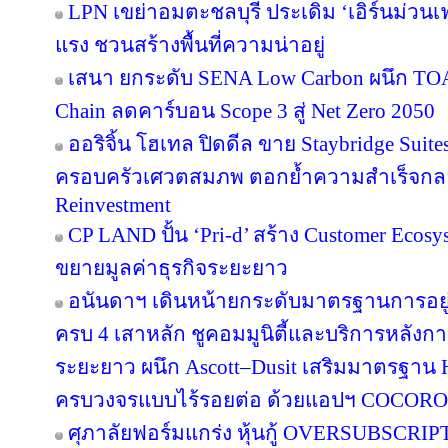
LPN เขย่าอมตะชลบุรี ประเดิม ‘เอิร์นม่วนเฟส
แรง ชวนสร้างพื้นที่ความน่าอยู่
เสนา ยกระดับ SENA Low Carbon ผนึก TOA 
Chain ลดคาร์บอน Scope 3 สู่ Net Zero 2050
ออริจิ้น โฮเทล ปิดดีล ขาย Staybridge Suit
ครอบครัวเศวตสมภพ ตอกย้ำความสำเร็จกลยุทธ
Reinvestment
CP LAND ปั้น ‘Pri-d’ สร้าง Customer Ecosy
ขยายมูลค่าธุรกิจระยะยาว
อนันดาฯ เดินหน้ายกระดับมาตรฐานการอย
ครบ 4 เสาหลัก ชูคอมมูนิตี้และบริการหลังกา
ระยะยาว ผนึก Ascott–Dusit เสริมมาตรฐาน H
ครบวงจรแบบไร้รอยต่อ ด้วยแอปฯ COCORO
ศุภาลัยฟอร์มแกร่ง หุ้นกู้ OVERSUBSCRIPT