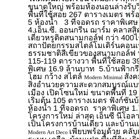
ขนาดใหญ่ พร้อมห้องนอนล่างรับวิ
พื้นที่ใช้สอย 267 ตารางเมตร พร
5 ห้องน้ำ 3 ที่จอดรถ ราคาพิเศ
4.เอ็น.ซี. ออนกรีน ฌาร์ม คลาสส
เดี่ยวหรูติดสนามกอล์ฟ กว่า 400
สถาปัตยกรรมสไตล์โมเดิร์นคอนเท
ธรรมชาติสีเขียวของสนามกอล์ฟ บ้าน
115-119 ตารางวา พื้นที่ใช้สอย
พิเศษ 16.9 ล้านบาท 5.บ้านฟ้ากร
โฮม กว้าง สไตล์
สัง
Modern Minimal
สิ่งอำนวยความสะดวกสมบูรณ์แบ
เมือง เปิดโซนใหม่ ขนาดพื้นที่ 19
เริ่มต้น 105 ตารางเมตร ฟังก์ชัน
ห้องน้ำ 1 ที่จอดรถ ราคาพิเศษ 1
โครงการใหม่ ล่าสุด เอ็นซี นีโอ
เป็นโครงการบ้านเดี่ยว และบ้านแ
เพียบพร้อมด้วย คลับ
Modern Art Deco