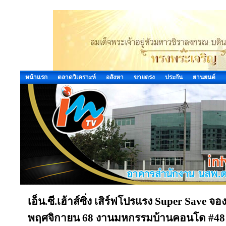
หน้าแรก
ตลาดวิเคราะห์
อสังหา
ขายตรง
ประกัน
ยานยนต์
เอ็น.ซี.เฮ้าส์ซิ่ง เสิร์ฟโปรแรง Super Save จ
พฤศจิกายน 68 งานมหกรรมบ้านคอนโด #48 