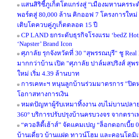
แสนสิริชี้ภูเก็ตโตแกร่งสู่ “เมืองมหานครร
พอร์ตสู่ 80,000 ล้าน คิกออฟ 7 โครงการใหม่
เติบโตควบคู่ภูเก็ตตลอด 15 ปี
CP LAND ยกระดับธุรกิจโรงแรม ‘bedZ Hotel’
‘Napster’ Brand Icon
ศุภาลัย รุกจังหวัดที่ 30 "สุพรรณบุรี" ชู Re
มากกว่าบ้าน เปิด "ศุภาลัย ปาล์มสปริงส์ สุพรร
ใหม่ เริ่ม 4.39 ล้านบาท
การเคหะฯ หนุนลูกบ้านร่วมมาตรการ "ปิดหนี
โอกาสทางการเงิน
หมดปัญหาผู้รับเหมาทิ้งงาน งบไม่บานปลาย
360° บริการปรับปรุงบ้านครบวงจร จากตราเ
“ควอลิตี้เฮ้าส์” จัดแคมเปญ “ล็อกดอกเบี้ย
บ้านเดี่ยว บ้านแฝด ทาวน์โฮม และคอนโดมิ