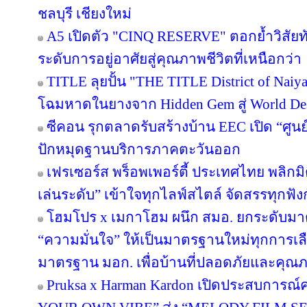
ชลบุรี เชียงใหม่
A5 เปิดตัว "CINQ RESERVE" ตอกย้ำวิสัยทั
ระดับการอยู่อาศัยสู่คุณภาพชีวิตที่เหนือกว่า
TITLE ลุยปั้น "THE TITLE District of Naiy
โฉมหาดในยางจาก Hidden Gem สู่ World Des
ซีคอน รุกตลาดรับสร้างบ้าน EEC เปิด “ศูนย
ปักหมุดฐานบริการภาคตะวันออก
เฟรเซอร์ส พร็อพเพอร์ตี้ ประเทศไทย พลิกมิต
เล่นระดับ” เข้าใจทุกไลฟ์สไตล์ จัดสรรทุกฟัง
โฮมโปร x เมกาโฮม ผนึก สมอ. ยกระดับมาต
“ความมั่นใจ” ให้เป็นมาตรฐานใหม่ทุกการเลือ
มาตรฐาน มอก. เพื่อบ้านที่ปลอดภัยและคุณภาพ
Pruksa x Harman Kardon เปิดประสบการณ์ค