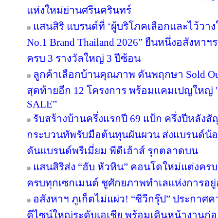
แห่งใหม่ย่านศรีนครินทร์
แสนสิริ แบรนด์ที่ ‘ผู้บริโภคเลือกและไว้วาง
No.1 Brand Thailand 2026” ยืนหนึ่งอสังหา
ครบ 3 รางวัลใหญ่ 3 ปีซ้อน
ลูกค้าเลือกบ้านคุณภาพ ดันพฤกษา Sold Out
สุดท้ายอีก 12 โครงการ พร้อมแคมเปญใหญ
SALE”
รับสร้างบ้านครึ่งแรกปี 69 แป้ก ครึ่งปีหลังส
กระบวนทัพรับมือต้นทุนผันผวน ส่งแบรนด์น้
ดันแบรนด์พรีเมี่ยม พีดีเฮ้าส์ รุกตลาดบน
แสนสิริส่ง “ฮับ หัวหิน” คอนโดใหม่แต่งครบ เ
ครบทุกเซกเมนต์ ชูศักยภาพทำเลแห่งการอยู่
อสังหาฯ ภูเก็ตไม่แผ่ว! “ซีวีกรุ๊ป” ประกา
ดีไซน์ใหญ่ระดับเอเชีย พร้อมเดินหน้างานก่อ