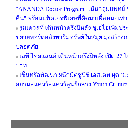
“ANANDA Doctor Program" เน้นกลุ่มแพทย์ 
คืน" พร้อมแพ็คเกจพิเศษที่คิดมาเพื่อหมอเท่าน
รูมเควสท์ เดินหน้าครึ่งปีหลัง ชูเอไอเพิ่มป
ขยายพอร์ตอสังหาริมทรัพย์ในสมุย มุ่งสร้
ปลอดภัย
เอพี ไทยแลนด์ เดินหน้าครึ่งปีหลัง เปิด 27
บาท
เซ็นทรัลพัฒนา ผนึกมิตซูบิชิ เอสเตท ผุด ‘
สยามสแควร์สแควร์ศูนย์กลาง Youth Culture
Copyright © 2016 inTV co.,Ltd. All Right