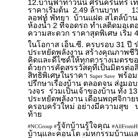
12.บ้านฟ้าทาวน์นี่ ศรีนครินทร์ 
ราคาเริ่มต้น 2.49 ล้านบาท 13. 
ลอฟท์ พัทยา บ้านแฝด สไตล์บ้านเ
ห้องน้ำ 2 ที่จอดรถ ทำเลติดมอเตอ
ความสะดวก ราคาสุดพิเศษ เริ่ม 
ในโอกาส เอ็น.ซี. ครบรอบ 31 ปี ร
ประหยัดพลังงาน สร้างคุณภาพชีวิตท
คิดและดีไซด์ให้ทุกตารางเมตรขอ
ด้วยการคัดสรรวัสดุที่เป็นมิตรต
สิทธิพิเศษในราคา
พร้อม
Super Save
ปรึกษาเรื่องบ้าน ตลอดจน ส่งมอบ
วงจร ร่วมเป็นเจ้าของบ้าน ทั้ง 
ประหยัดพลังงาน เดือนพฤศจิกายนนี้
ครอบครัวใหม่ อย่างมีความสุข น
ท้าย
รู้จักบ้านรู้ใจคุณ
#NCGroup #
#AllFromH
บ้านและคอนโด
มหกรรมบ้านและ
#