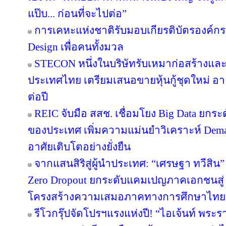
แป๊บ... ก่อนที่จะไปต่อ”
การเคหะแห่งชาติรับมอบเกียรติบัตรองค์กรต
Design เพื่อคนทั้งมวล
STECON หนึ่งในบริษัทรับเหมาก่อสร้างแ
ประเทศไทย เตรียมเสนอขายหุ้นกู้ชุดใหม่ อายุ
ต่อปี
REIC จับมือ สสช. เชื่อมโยง Big Data ยกระ
ของประเทศ เพิ่มความแม่นยำวิเคราะห์ Deman
อาศัยเติบโตอย่างยั่งยืน
จากแสนสิริสู่ผู้นำประเทศ: “เศรษฐา ทวีสิน”
Zero Dropout ยกระดับแคมเปญภาคเอกชนสู่ 
โครงสร้างความเสมอภาคทางการศึกษาไทย
รีโวกรุ๊ปจัดโปรฯแรงแห่งปี! “ไอเจ้นท์ พระ