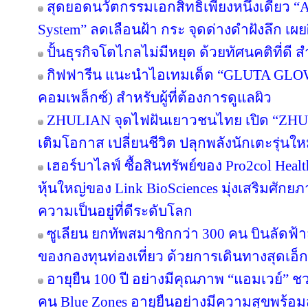
สุดยอดนวัตกรรมเอกสิทธิ์เพียงหนึ่งเดียว “Ar
System” ลดเลือนฝ้า กระ จุดด่างดำฝังลึก เผ
ปั้นธุรกิจโตไกลไม่มีหยุด ด้วยทัศนคติที่ดี
กิฟฟารีน แนะนำไอเทมเด็ด “GLUTA GLO
คอมเพล็กซ์) สำหรับผู้ที่ต้องการดูแลผิว
ZHULIAN จุดไฟฝันเยาวชนไทย เปิด “ZHUL
เติมโอกาส เปลี่ยนชีวิต ปลุกพลังนักเตะรุ่นใ
เฮอร์บาไลฟ์ ซื้อสินทรัพย์ของ Pro2col Healt
หุ้นใหญ่ของ Link BioSciences มุ่งเสริมศั
ความเป็นอยู่ที่ดีระดับโลก
ซูเลียน ยกทัพสมาชิกกว่า 300 คน บินลัดฟ้า
ของกองทุนท่องเที่ยว ด้วยการเดินทางสุดเอ็ก
อายุยืน 100 ปี อย่างมีคุณภาพ “แอมเวย์” ชว
คน Blue Zones อายุยืนอย่างมีความสุขพร้อม