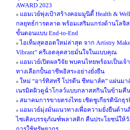
AWARD 2023
แอมเวย์พุ่งเป้าสร้างคอมมูนิตี้ Health & Wel
กลยุทธ์การตลาด พร้อมเสริมแกร่งด้านโลจิสต
ขั้นตอนแบบ End-to-End
ไอเท็มสุดฮอตใหม่ล่าสุด จาก Artistry Ma
Vibrant” ครีเอตลุคสวยมั่นใจในแบบคุณ
แอมเวย์เปิดผลวิจัย พบคนไทยพร้อมเป็นเจ้าข
ทางเลือกปั้นอาชีพอิสระอย่างยั่งยืน
ใหม่ “อาร์ทิสทรี โปรตีน ชีทมาส์ค” แผ่นม
เนรมิตผิวดูฉ่ำโกลว์แบบกลาสสกินในข้ามคืน
สมาคมการขายตรงไทย เชิดชูเกียรตินักธุรก
แอมเวย์มุ่งมั่นแนวทางเพื่อความยั่งยืนด้านส
ไซเคิลบรรจุภัณฑ์พลาสติก คืนประโยชน์ให้ว
การใช้ทรัพยากร