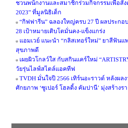
ชวนพนักงานและสมาชิกร่วมกิจกรรมเพื่อสังค
2023” ที่มูลนิธิเด็ก
“กิฟฟารีน” ฉลองใหญ่ครบ 27 ปี ผลประกอบกา
28 เป้าหมายเติบโตมั่นคง-แข็งแกร่ง
แอมเวย์ แนะนำ “กลิสเทอร์ใหม่” ยาสีฟันแพ
สุขภาพดี
เผยผิวโกลว์ใส กับสกินแคร์ใหม่ “ARTIST
วัยรุ่นไลฟ์สไตล์แอคทีฟ
TVDH มั่นใจปี 2566 เทิร์นอะราวด์ หลังผ
ศักยภาพ ‘ซูเปอร์ โฮลดิ้ง คัมปานี’ มุ่งสร้างรา
Copyright © 2016 inTV co.,Ltd. All Right