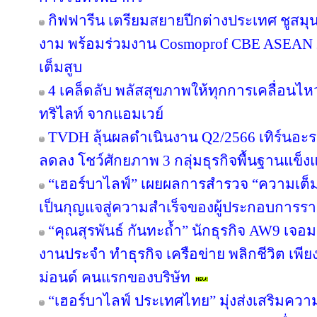
กิฟฟารีน เตรียมสยายปีกต่างประเทศ ชูสม
งาม พร้อมร่วมงาน Cosmoprof CBE ASEAN 
เต็มสูบ
4 เคล็ดลับ พลัสสุขภาพให้ทุกการเคลื่อนไห
ทริไลท์ จากแอมเวย์
TVDH ลุ้นผลดำเนินงาน Q2/2566 เทิร์นอ
ลดลง โชว์ศักยภาพ 3 กลุ่มธุรกิจพื้นฐานแข็งแ
“เฮอร์บาไลฟ์” เผยผลการสำรวจ “ความเต็มใ
เป็นกุญแจสู่ความสำเร็จของผู้ประกอบการรา
“คุณสุรพันธ์ กันทะถ้ำ” นักธุรกิจ AW9 เจอมร
งานประจำ ทำธุรกิจ เครือข่าย พลิกชีวิต เพี
ม่อนด์ คนแรกของบริษัท
“เฮอร์บาไลฟ์ ประเทศไทย” มุ่งส่งเสริมควา