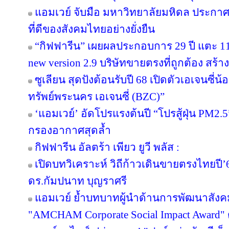
แอมเวย์ จับมือ มหาวิทยาลัยมหิดล ประกาศคว
ที่ดีของสังคมไทยอย่างยั่งยืน
“กิฟฟารีน” เผยผลประกอบการ 29 ปี แตะ 11
new version 2.9 บริษัทขายตรงที่ถูกต้อง สร้าง
ซูเลียน สุดปังต้อนรับปี 68 เปิดตัวเอเจนซี่น้อง
ทรัพย์พระนคร เอเจนซี่ (BZC)”
‘แอมเวย์’ อัดโปรแรงต้นปี “โปรสู้ฝุ่น PM2.5
กรองอากาศสุดล้ำ
กิฟฟารีน อัลตร้า เพียว ยูวี พลัส :
เปิดบทวิเคราะห์ วิถีก้าวเดินขายตรงไทยป
ดร.กัมปนาท บุญราศรี
แอมเวย์ ย้ำบทบาทผู้นำด้านการพัฒนาสังคมไ
"AMCHAM Corporate Social Impact Award" ต่