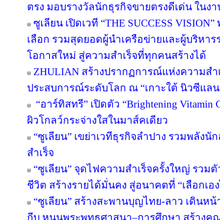
ตรง มอบรางวัลนักธุรกิจขายตรงดีเด่น ใน
ซูเลียน เปิดเวที “THE SUCCESS VISION” พลิก
เลือก รวมสุดยอดผู้นำเครือข่ายและผู้บริหา
โอกาสใหม่ สู่ความสำเร็จที่ทุกคนสร้างได้
ZHULIAN สร้างปรากฏการณ์แห่งความสำเร็
ประสบการณ์ระดับโลก ณ “เกาะใต้ นิวซีแลน
“อาร์ทิสทรี” เปิดตัว “Brightening Vitamin C
ผิวโกลว์กระจ่างใสในมาส์คเดียว
“ซูเลียน” เขย่าเวทีธุรกิจลำปาง รวมพลังนัก
สำเร็จ
“ซูเลียน” จุดไฟความสำเร็จครั้งใหญ่ รวมตั
ชีวิต สร้างรายได้มั่นคง สู่อนาคตที่ “เลือกเอง
“ซูเลียน” สร้างสะพานบุญไทย-ลาว เดินหน้า
กีบ หนุนพระพุทธศาสนา–การศึกษา สร้างคุณค่า