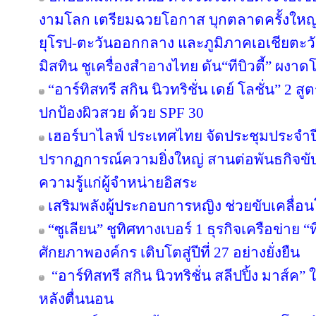
งามโลก เตรียมฉวยโอกาส บุกตลาดครั้งใหญ่ 
ยุโรป-ตะวันออกกลาง และภูมิภาคเอเชียตะวั
มิสทิน ชูเครื่องสำอางไทย ดัน“ทีบิวตี้” ผงาด
“อาร์ทิสทรี สกิน นิวทริชั่น เดย์ โลชั่น” 2
ปกป้องผิวสวย ด้วย SPF 30
เฮอร์บาไลฟ์ ประเทศไทย จัดประชุมประจำปี 
ปรากฏการณ์ความยิ่งใหญ่ สานต่อพันธกิจขับ
ความรู้แก่ผู้จำหน่ายอิสระ
เสริมพลังผู้ประกอบการหญิง ช่วยขับเคลื่อ
“ซูเลียน” ชูทิศทางเบอร์ 1 ธุรกิจเครือข่าย “
ศักยภาพองค์กร เติบโตสู่ปีที่ 27 อย่างยั่งยืน
“อาร์ทิสทรี สกิน นิวทริชั่น สลีปปิ้ง มาส์ค” 
หลังตื่นนอน