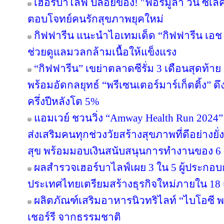
เฮอร์บาไลฟ์ ปล่อยของ! "ฟอร์มูล่า วัน ซีเล
ตอบโจทย์คนรักสุขภาพยุคใหม่
กิฟฟารีน แนะนำไอเทมเด็ด “กิฟฟารีน เอช เอ
ช่วยดูแลมวลกล้ามเนื้อให้แข็งแรง
“กิฟฟารีน” เขย่าตลาดซีรั่ม 3 เดือนสุดท้าย ส่
พร้อมอัดกลยุทธ์ “พรีเซนเตอร์มาร์เก็ตติ้ง” ด
ครึ่งปีหลังโต 5%
แอมเวย์ ชวนวิ่ง “Amway Health Run 2024” 
ส่งเสริมคนทุกช่วงวัยสร้างสุขภาพที่ดีอย่าง
สุข พร้อมมอบเงินสนับสนุนการทำงานของ 6 ม
ผลสำรวจเฮอร์บาไลฟ์เผย 3 ใน 5 ผู้ประกอ
ประเทศไทยเตรียมสร้างธุรกิจใหม่ภายใน 18 
ผลิตภัณฑ์เสริมอาหารนิวทริไลท์ “ไบโอซี
เชอร์รี จากธรรมชาติ