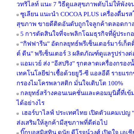
วทริไลท์ แนะ 7 วิธีดูแลสุขภาพตับไม่ให้พังจ
ซูเลียน แนะนำ COCOA PLUS เครื่องดื่มรสโ
สุขภาพ ขายดีติดอันดับถูกใจลูกค้าตลอดกา
5 การตัดสินใจที่จะพลิกโฉมธุรกิจที่ผู้ป
“กิฟฟารีน” อัดกลยุทธ์พรีเซ็นเตอร์มาร์เก็ตติ
ต์ ดีน” พรีเซ็นเตอร์ 3 ผลิตภัณฑ์ดูแลรูปร่างต
แอมเวย์ ส่ง “อีสปริง” รุกตลาดเครื่องกรองน
เทคโนโลยีฆ่าเชื้อด้วยยูวี-ซี แอลอีดี ราย
กรองไมโครพลาสติก มั่นใจเติบโต 100%
กลยุทธ์สร้างคอนเนคชั่นและคอมมูนิตี้ที่เข้มแ
ได้อย่างไร
เฮอร์บาไลฟ์ ประเทศไทย เปิดตัวแคมเปญ “ล่า
ส่งเสริมให้ลูกค้ามีสุขภาพที่ดีต่อไป
บิ๊กบอสมิสทิน ดนัย ดีโรจน์วงศ์ เปิดใจ เอเช