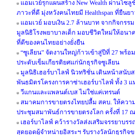
แอมเวย์รุกแผนสร้าง New Wealth ผ่านโซลูช
ภาวะที่ดี มุ่งหวังคนไทยมี Healthspan ที่ยืนย
แอมเวย์ มอบเงิน 2.7 ล้านบาท จากกิจกรรม “บอด
มูลนิธิโรงพยาบาลเด็ก มอบชีวิตใหม่ให้อนา
ที่ดีของคนไทยอย่างยั่งยืน
“ซูเลียน” จัดงานใหญ่ก้าวเข้าสู่ปีที่ 27 
ประดับเข็มเกียรติยศแก่นักธุรกิจซูเลียน
มูลนิธิเฮอร์บาไลฟ์ นิวทริชั่น เดินหน้าสน
พันธมิตรโครงการคาซ่าเฮอร์บาไลฟ์ ทั้ง 3 
วีแกนและแพลนต์เบส ไม่ใช่แค่เทรนด์
สมาคมการขายตรงไทยปลื้ม สคบ. ให้ความ
ประชุมสมาพันธ์การขายตรงโลก ครั้งที่ 17 ณ
เฮอร์บาไลฟ์ คว้ารางวัลส่งเสริมจรรยาบรร
สุดยอดผู้จำหน่ายอิสระฯ รับรางวัลนักธุรกิ