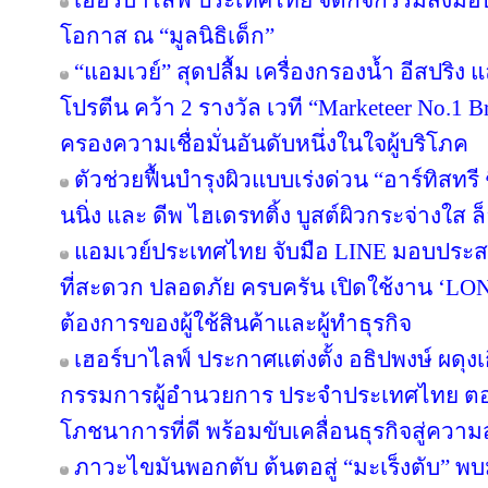
เฮอร์บาไลฟ์ ประเทศไทย จัดกิจกรรมส่งม
โอกาส ณ “มูลนิธิเด็ก”
“แอมเวย์” สุดปลื้ม เครื่องกรองน้ำ อีสปริง
โปรตีน คว้า 2 รางวัล เวที “Marketeer No.1 Br
ครองความเชื่อมั่นอันดับหนึ่งในใจผู้บริโภค
ตัวช่วยฟื้นบำรุงผิวแบบเร่งด่วน “อาร์ทิสทรี
นนิ่ง และ ดีพ ไฮเดรทติ้ง บูสต์ผิวกระจ่างใส ล็
แอมเวย์ประเทศไทย จับมือ LINE มอบประสบ
ที่สะดวก ปลอดภัย ครบครัน เปิดใช้งาน ‘LON
ต้องการของผู้ใช้สินค้าและผู้ทำธุรกิจ
เฮอร์บาไลฟ์ ประกาศแต่งตั้ง อธิปพงษ์ ผดุง
กรรมการผู้อำนวยการ ประจำประเทศไทย ตอกย
โภชนาการที่ดี พร้อมขับเคลื่อนธุรกิจสู่ความ
ภาวะไขมันพอกตับ ต้นตอสู่ “มะเร็งตับ” พ