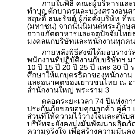
ภายในพิธี คณะผู้บริหารและ
ทำบุญตักบาตรและบวงสรวงอนุสา
สฤษดิ์ ธนะรัชต์ ผู้ก่อตั้งบริษัท ท
(
มหาชน
)
จากนั้นนิมนต์พระภิกษุ
ถวายภัตตาหารและจตุปัจจัยไทยธร
มงคลแก่บริษัทและพนักงานทุกค
ภายหลังพิธีสงฆ์ได้มอบรางวั
พนักงานที่ปฏิบัติงานกับบริษัทฯ
10
ปี
15
ปี
20
ปี
25
ปี และ
30
ปี 
ศึกษาให้แก่บุตรธิดาของพนักงาน เ
และอนาคตของเยาวชนไทย ณ อา
สำนักงานใหญ่ พระราม
3
ตลอดระยะเวลา
74
ปีแห่งกา
ประกันภัยขอขอบคุณลูกค้า คู่ค้า
ส่วนที่ให้ความไว้วางใจและสนับ
บริษัทจะยังคงมุ่งมั่นพัฒนาผลิตภ
ความจริงใจ เพื่อสร้างความมั่นค