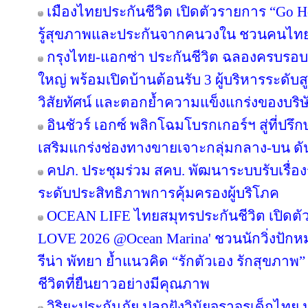
เมืองไทยประกันชีวิต เปิดตัวรายการ “Go H
รู้สุขภาพและประกันจากคนวงใน ชวนคนไทยส
กรุงไทย-แอกซ่า ประกันชีวิต ฉลองครบรอบ 29
ใหญ่ พร้อมเปิดบ้านต้อนรับ 3 ผู้บริหารระดั
วิสัยทัศน์ และตอกย้ำความแข็งแกร่งของบริษ
อินชัวร์ เอกซ์ พลิกโฉมโบรกเกอร์ฯ สู่ที่ปร
เสริมแกร่งช่องทางขายเจาะกลุ่มกลาง-บน ดันเ
คปภ. ประชุมร่วม สคบ. พัฒนาระบบรับเรื่องร
ระดับประสิทธิภาพการคุ้มครองผู้บริโภค
OCEAN LIFE ไทยสมุทรประกันชีวิต เปิด
LOVE 2026 @Ocean Marina' ชวนนักวิ่งปักหมุด
รีน่า พัทยา ย้ำแนวคิด “รักตัวเอง รักสุขภาพ”
ชีวิตที่ยืนยาวอย่างมีคุณภาพ
วิริยะประกันภัย ปลูกฝังวินัยจราจรเด็กไท