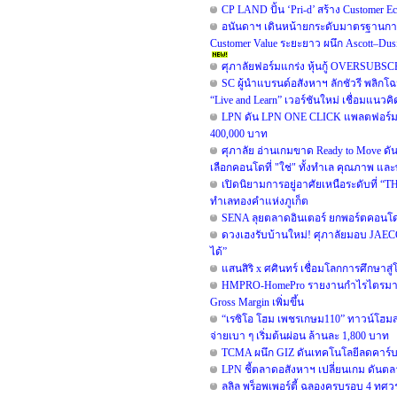
CP LAND ปั้น ‘Pri-d’ สร้าง Customer E
อนันดาฯ เดินหน้ายกระดับมาตรฐานการ
Customer Value ระยะยาว ผนึก Ascott–D
ศุภาลัยฟอร์มแกร่ง หุ้นกู้ OVERSUBSC
SC ผู้นำแบรนด์อสังหาฯ ลักชัวรี พลิกโ
“Live and Learn” เวอร์ชันใหม่ เชื่อมแนวคิด
LPN ดัน LPN ONE CLICK แพลตฟอร์มสำ
400,000 บาท
ศุภาลัย อ่านเกมขาด Ready to Move ดั
เลือกคอนโดที่ "ใช่" ทั้งทำเล คุณภาพ และพ
เปิดนิยามการอยู่อาศัยเหนือระดับที่ “TH
ทำเลทองคำแห่งภูเก็ต
SENA ลุยตลาดอินเตอร์ ยกพอร์ตคอนโด
ดวงเฮงรับบ้านใหม่! ศุภาลัยมอบ JAEC
ได้”
แสนสิริ x ศศินทร์ เชื่อมโลกการศึกษาสู
HMPRO-HomePro รายงานกำไรไตรมาส 2/
Gross Margin เพิ่มขึ้น
“เรซิโอ โฮม เพชรเกษม110” ทาวน์โฮมสไต
จ่ายเบา ๆ เริ่มต้นผ่อน ล้านละ 1,800 บาท
TCMA ผนึก GIZ ดันเทคโนโลยีลดคาร์บอน
LPN ชี้ตลาดอสังหาฯ เปลี่ยนเกม ดันตลา
ลลิล พร็อพเพอร์ตี้ ฉลองครบรอบ 4 ทศวรร