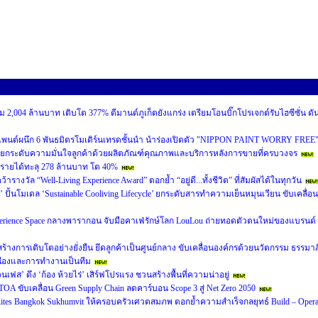
 2,004 ล้านบาท เติบโต 377% ดีมานด์ภูเก็ตยังแกร่ง เตรียมโอนบิ๊กโปรเจกต์รับไฮซีซั่น ดั
เพนต์ผนึก 6 พันธมิตรโมเดิร์นเทรดชั้นนำ นำร่องเปิดตัว "NIPPON PAINT WORRY FREE
ยกระดับความมั่นใจลูกค้าด้วยผลิตภัณฑ์คุณภาพและบริการหลังการขายที่ครบวงจร
นรายได้ทะลุ 278 ล้านบาท โต 40%
งวัล “Well-Living Experience Award” ตอกย้ำ “อยู่ดี...ทั้งชีวิต” ที่สัมผัสได้ในทุกวัน
’ ปั้นโมเดล ‘Sustainable Cooliving Lifecycle’ ยกระดับสารทำความเย็นหมุนเวียน ขับเคลื่อน
perience Space กลางพารากอน จับมือคาเฟ่รักษ์โลก LouLou ถ่ายทอดตัวตนใหม่ของแบรนด์
หน้าสร้างการเติบโตอย่างยั่งยืน ยึดลูกค้าเป็นศูนย์กลาง ขับเคลื่อนองค์กรด้วยนวัตกรรม ธรรมาภ
ื่องและการทำงานเป็นทีม
นเฟส’ ดึง ‘ก้อง ห้วยไร่’ เสิร์ฟโปรแรง ชวนสร้างพื้นที่ความน่าอยู่
A ขับเคลื่อน Green Supply Chain ลดคาร์บอน Scope 3 สู่ Net Zero 2050
 Suites Bangkok Sukhumvit ให้ครอบครัวเศวตสมภพ ตอกย้ำความสำเร็จกลยุทธ์ Build – Opera