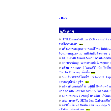
« Back
อสังหาฯ
TITLE เผยครึ่งปีแรก 2569 ทำรายได้รวม
รายได้ตามเป้า
ครั้งแรกของอุตสาหกรรมสีไทย นิปปอน
โปรแกรมดูแลคุณภาพฟิล์มสีหลังการขาย 
KUN ฝ่าปัจจัยลบอสังหาฯ ครึ่งปีแรกดั
จากแนวคิดสู่ประสบการณ์จริง พฤกษาคว้ารา
อสังหาฯ รายแรก! ‘แสนสิริ’ ผนึก ‘ไดกิ้น
Circular Economy เต็มขั้น
SC เติมรสชาติใหม่ให้ The New SC Ex
ผ่านเมนูเอ็กซ์คลูซีฟ
ลลิล พร็อพเพอร์ตี้ ก้าวสู่ปีที่ 40 เดิน
บาล การพัฒนาทรัพยากรมนุษย์อย่างต่อเน
LPN เขย่าอมตะชลบุรี ประเดิม ‘เอิร์นม่ว
เสนา ยกระดับ SENA Low Carbon ผนึก TO
ออริจิ้น โฮเทล ปิดดีล ขาย Staybridge
– Exit – Reinvestment