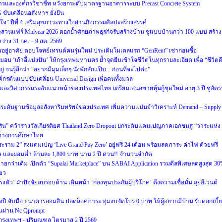
ารและองค์กรวิชาชีพ หวังยกระดับมาตรฐานอาคารระบบ Precast Concrete System
ับเคลื่อนอสังหาฯ ยั่งยืน
่สุขใจ” ปีที่ 4 เสริมสุขภาวะทางใจผ่านกิจกรรมศิลปะสร้างสรรค์
สวนแฟร์ Midyear 2026 ตอกย้ำศักยภาพธุรกิจรับสร้างบ้าน ชูแบบบ้านกว่า 100 แบบ สร้าง
ว่าง 31 กค. – 9 สค. 2569
รอยู่อาศัย ตอบโจทย์เทรนด์คนรุ่นใหม่ ประเดิมโมเดลแรก “GenRent” เช่าก่อนซื้อ
มอบ ‘เก้าอี้แบ่งปัน’ ให้กรุงเทพมหานคร ย้ำจุดยืนเข้าใจชีวิตในทุกรายละเอียด เพื่อ “ชีวิตด
 จนรู้สึกว่า “อยากมีมุมเล็กๆ นั่งพักสักแป๊บ... ก่อนที่จะไปต่อ”
กรต้นแบบขับเคลื่อน Universal Design เพื่อคนทั้งมวล
และวิศวกรรมระดับแนวหน้าของประเทศไทย เตรียมเสนอขายหุ้นกู้ชุดใหม่ อายุ 3 ปี ชูอัตร
 ยกระดับฐานข้อมูลอสังหาริมทรัพย์ของประเทศ เพิ่มความแม่นยำวิเคราะห์ Demand – Supply
ีสิน” คว้ารางวัลเกียรติยศ Thailand Zero Dropout ยกระดับแคมเปญภาคเอกชนสู่ “วาระแห่ง
ทางการศึกษาไทย
พระราม 2” ส่งแคมเปญ ‘Live Grand Pay Zero’ อยู่ฟรี 24 เดือน พร้อมลดภาระ ค่าไฟ ด้วยฟรี
ศษ และผ่อนต่ำ ล้านละ 1,800 บาท นาน 2 ปี ด่วน!! จำนวนจำกัด
ายกว่าเดิม เปิดตัว “Supalai Marketplace” บน SABAI Application รวมดีลพิเศษลดสูงสุด 3
ียว
งตัว’ ฝ่าปัจจัยลบรอบด้าน เดินหน้า ‘กองทุนประกันผู้บริโภค’ ดึงความเชื่อมั่น ลุยอีเวนต์
นกลางปี จับมือ ธนาคารออมสิน ปลดล็อคภาระ ทุ่มงบจัดโปร 0 บาท ให้ผู้อยากมีบ้าน รับดอกเบี้ย
านผ่าน Nc Qprompt
กรุงเทพฯ - ปริมณฑล ไตรมาส 2 ปี 2569