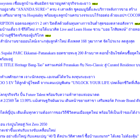
cosystem เชื่อมลูกบ้าน-พันธมิตร ขยายมูลค่าธุรกิจระยะยาว
อยู่อาศัย “ANANDA SURE+” ครบ 4 เสาหลัก ชูคอมมูนิตี้และบริการหลังการขาย สร้าง
usit เสริมมาตรฐาน Hospitality พร้อมดูแลลูกบ้านครบวงจรแบบไร้รอยต่อ ด้วยแอปฯ COCO
RIPTION ยอดจองพุ่งกว่า 2 เท่า ปิดดีลด้วยต้นทุนทางการเงินต่ำสุดของตลาดอสังหาฯ
ฉมบ้านเดี่ยว 8 ซีรีส์ใหม่ ภายใต้แนวคิด Live and Learn Home ชวน “บอย โกสิยพงษ์” ถ่ายท
บ้านสู่ชีวิตจริงของผู้บริโภค
นักงานขายออนไลน์เจาะกลุ่มลูกค้าใหม่ ดึงเพลส 168 วุฒากาศ จัดโปรแรง ลดสูงสุด
น Supalai PARC Ekkamai–Pattanakarn ยอดขายทะลุ 200 ล้านบาท ตอกย้ำอินไซต์คนซื้อยุคให
ร้อมอยู่
E TITLE Heritage Bang-Tao” ผสานเสน่ห์ Peranakan กับ Neo-Classic สู่ Curated Residence บ
ทำเลศักยภาพ เจาะนักลงทุน–เอเจนต์ไต้หวัน ลงทุนระยะยาว
OO 5 EV ให้ลูกค้าผู้โชคดี จากแคมเปญพิเศษ “UNLOCK YOUR LIFE ปลดล็อกชีวิตที่เลือ
่โลกธุรกิจจริง ปั้น Future Talent พร้อมรับความท้าทายแห่งอนาคต
2569 โต 13.99% แม้เศรษฐกิจผันผวน เดินหน้าขยายสาขา เสริมพอร์ต Private Brand ดั
ล์ญี่ปุ่น เติมเต็มทุกความต้องการของวิถีชีวิตคนเมืองยุคใหม่ พร้อมให้เป็นเจ้าของได้ง่า
 เร่งปูนไทยสู่ Net Zero 2050
ดเช่าขึ้นแท่นรับแรงขับเคลื่อนใหม่
ษ อย่างยิ่งใหญ่ กับแคมเปญ “40 ปี ดีลประวัติศาสตร์ ซื้อบ้านแถมรถ* ได้เลย ไม่ต้องลุ้น”