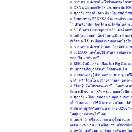
การเคหะแห่งชาติ ผนึกกำลังภาควิชาก
ORN ผนึก คณะวิทย์ฯ มช. ยกระดับ ESG ข
ศุภาลัย สร้างดี เดินหน้า “น้องสุขดี พี
Plantnery by PRUKSA ร่วมงานบ้านและ
ไว ปรับฟังก์ชัน–วัสดุได้ตามไลฟ์สไตล์ ระห
SC เปิดตัว Genscription พลิกแนวคิดกา
เอพี ไทยแลนด์ เห็นชีวิตคนเมือง ร่วมส่ง
ที่เลือกเองได้” เหนื่อยล้าท่ามกลางเมืองใหญ่
การเคหะแห่งชาติรับมอบเกียรติบัตรองค์
STECON หนึ่งในบริษัทรับเหมาก่อสร้าง
ดอกเบี้ย 3.30% ต่อปี
REIC จับมือ สสช. เชื่อมโยง Big Data
หนุนตลาดที่อยู่อาศัยเติบโตอย่างยั่งยืน
จากแสนสิริสู่ผู้นำประเทศ: “เศรษฐา ทว
ชาติ” พลิกโฉมโครงสร้างความเสมอภาค
รีโวกรุ๊ปจัดโปรฯแรงแห่งปี! “ไอเจ้นท์ 
Solar cell ขนาด 5 KW พร้อม ดอกเบี้ยพิเ
ศุภาลัย ผนึกพันธมิตร ชวนลูกบ้านชอปง่
เพื่อบ้านและการใช้ชีวิต ครบจบในแอปเด
สมาคมธุรกิจรับสร้างบ้าน เผย Q2/69 ‘ทร
ใหญ่ปลุกตลาดครึ่งปีหลัง
เอ็น.ซี.เฮ้าส์ซิ่ง เขย่าตลาดผู้ซื้อบ้า
พิเศษ 2.2% นาน 2 ปี พร้อมเสริมบริการบ้
ดัชนีราคาที่ดินเปล่าก่อนการพัฒนา ใน