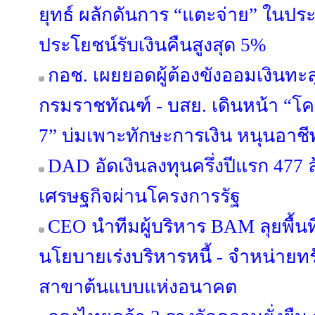
ยุทธ์ ผลักดันการ “แตะจ่าย” ในป
ประโยชน์รับเงินคืนสูงสุด 5%
กอช. เผยยอดผู้ต้องขังออมเงินทะลุ
กรมราชทัณฑ์ - บสย. เดินหน้า “โครง
7” บ่มเพาะทักษะการเงิน หนุนอาชีพต
DAD อัดเงินลงทุนครึ่งปีแรก 477 
เศรษฐกิจผ่านโครงการรัฐ
CEO นำทีมผู้บริหาร BAM ลุยพื้นท
นโยบายเร่งบริหารหนี้ - จำหน่ายทรัพย
สาขาต้นแบบแห่งอนาคต