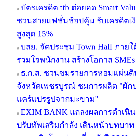
บัตรเครดิต ttb ต่อยอด Smart Valu
ชวนสายแฟชั่นช้อปคุ้ม รับเครดิต
สูงสุด 15%
บสย. จัดประชุม Town Hall ภายใ
รวมใจพนักงาน สร้างโอกาส SMEs เข
ธ.ก.ส. ชวนชมรายการหอมแผ่นดิน 
จังหวัดเพชรบูรณ์ ชมการผลิต "ผั
แคร์แปรรูปจากมะขาม"
EXIM BANK แถลงผลการดำเนินง
ปรับทัพเสริมกำลัง เดินหน้าบทบาท E