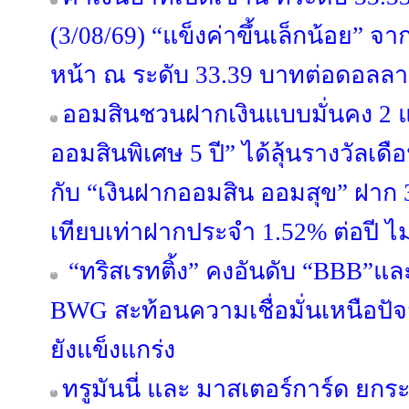
(3/08/69) “แข็งค่าขึ้นเล็กน้อย” จ
หน้า ณ ระดับ 33.39 บาทต่อดอลลา
ออมสินชวนฝากเงินแบบมั่นคง 2 
ออมสินพิเศษ 5 ปี” ได้ลุ้นรางวัลเ
กับ “เงินฝากออมสิน ออมสุข” ฝาก 3 
เทียบเท่าฝากประจำ 1.52% ต่อปี ไม
“ทริสเรทติ้ง” คงอันดับ “BBB”แล
BWG สะท้อนความเชื่อมั่นเหนือปั
ยังแข็งแกร่ง
ทรูมันนี่ และ มาสเตอร์การ์ด ยกร