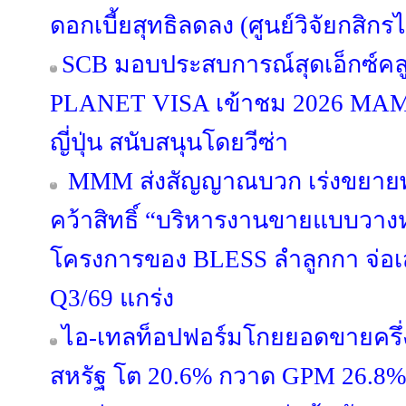
ดอกเบี้ยสุทธิลดลง (ศูนย์วิจัยกสิกร
SCB มอบประสบการณ์สุดเอ็กซ์คลูซ
PLANET VISA เข้าชม 2026 MA
ญี่ปุ่น สนับสนุนโดยวีซ่า
MMM ส่งสัญญาณบวก เร่งขยายพอร
คว้าสิทธิ์ “บริหารงานขายแบบวางห
โครงการของ BLESS ลำลูกกา จ่อ
Q3/69 แกร่ง
ไอ-เทลท็อปฟอร์มโกยยอดขายครึ่ง
สหรัฐ โต 20.6% กวาด GPM 26.8% ผู