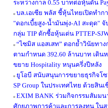
ระหว่างกาล 0.55 บาทต่อหุ้นดัน Pa
บล.เอเซีย พลัส ชี้หุ้นไทยเปิดท
"ดอกเบี้ยสูง-น้ำมันพุ่ง-AI สะดุด"
กลุ่ม TIP ดักซื้อหุ้นเด่น PTTEP-
“ไซมิส แอสเสท” ตอกย้ำวินัยทางกา
ตามกำหนด 392.60 ล้านบาท เดินหน้
ขยาย Hospitality หนุนครึ่งปีหลัง
ยูโอบี สนับสนุนการขยายธุรกิจโซล
SP Group ในประเทศไทย ด้วยสินเชื
EXIM BANK ร่วมกิจกรรมสัมมนา
ศักยภาพการค้าและการลงทุน ในสา