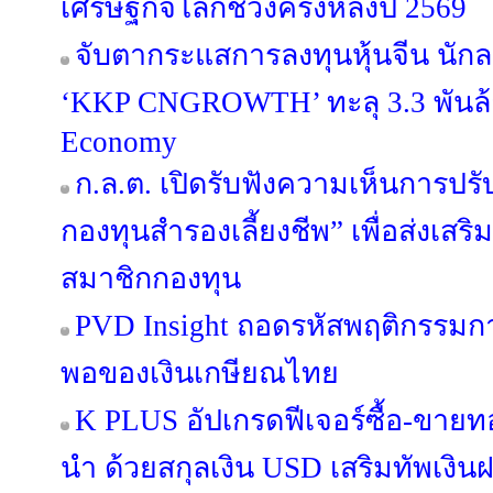
เศรษฐกิจโลกช่วงครึ่งหลังปี 2569
จับตากระแสการลงทุนหุ้นจีน นักล
‘KKP CNGROWTH’ ทะลุ 3.3 พันล้
Economy
ก.ล.ต. เปิดรับฟังความเห็นการปรั
กองทุนสำรองเลี้ยงชีพ” เพื่อส่งเ
สมาชิกกองทุน
PVD Insight ถอดรหัสพฤติกรรม
พอของเงินเกษียณไทย
K PLUS อัปเกรดฟีเจอร์ซื้อ-ขายท
นำ ด้วยสกุลเงิน USD เสริมทัพเงิน