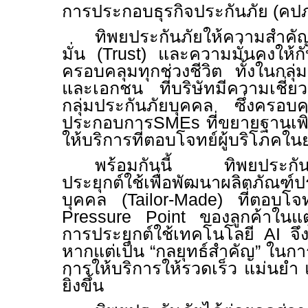
การประกอบธุรกิจประกันภัย (คปภ
ทิพยประกันภัยให้ความสำคัญ
มั่น (
Trust)
และความมั่นคงให้กั
ครอบคลุมทุกช่วงชีวิต ทั้งในกลุ่
และเอกชน ที่บริษัทมีความเช
กลุ่มประกันภัยบุคคล ซึ่งครอบคล
ประกอบการ
SMEs
ที่ขยายฐานเพิ่ม
ให้บริการที่ตอบโจทย์ผู้บริโภคในยุ
พร้อมกันนี้ ทิพยประกันภ
ประยุกต์ใช้เพื่อพัฒนาผลิตภัณ
บุคคล (
Tailor-Made)
ที่ตอบโ
Pressure Point
ของลูกค้าในแต
การประยุกต์ใช้เทคโนโลยี
AI
จึ
หากแต่เป็น “กลยุทธ์สำคัญ” ใน
การให้บริการให้รวดเร็ว แม่นยำ
ยิ่งขึ้น