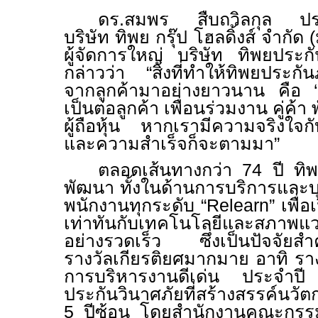
ดร.สมพร สืบถวิลกุล ประธ
บริษัท ทิพย กรุ๊ป โฮลดิ้งส์ จำก
ผู้จัดการใหญ่ บริษัท ทิพยประ
กล่าวว่า “สิ่งที่ทำให้ทิพยประกั
จากลูกค้ามาอย่างยาวนาน คือ ‘
เป็นต่อลูกค้า เพื่อนร่วมงาน คู่ค้า
ผู้ถือหุ้น หากเรามีความจริงใจก
และความสำเร็จก็จะตามมา”
ตลอดเส้นทางกว่า
74
ปี ทิพ
พัฒนา ทั้งในด้านการบริการและบ
พนักงานทุกระดับ “
Relearn”
เพื่อ
เท่าทันกับเทคโนโลยีและสภาพแวด
อย่างรวดเร็ว ซึ่งเป็นปัจจัยสำคั
รางวัลเกียรติยศมากมาย อาทิ รางว
การบริหารงานดีเด่น ประจำป
ประกันวินาศภัยที่สร้างสรรค์นวั
5
ปีซ้อน โดยสำนักงานคณะกรรม