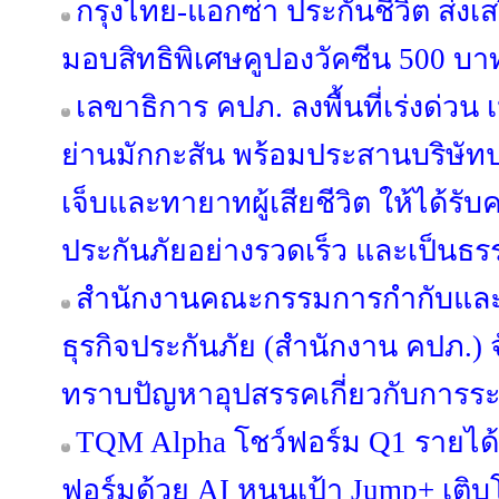
กรุงไทย-แอกซ่า ประกันชีวิต ส่งเส
มอบสิทธิพิเศษคูปองวัคซีน 500 บาท
เลขาธิการ คปภ. ลงพื้นที่เร่งด่
ย่านมักกะสัน พร้อมประสานบริษัทป
เจ็บและทายาทผู้เสียชีวิต ให้ได้รั
ประกันภัยอย่างรวดเร็ว และเป็นธร
สำนักงานคณะกรรมการกำกับและ
ธุรกิจประกันภัย (สำนักงาน คปภ.) 
ทราบปัญหาอุปสรรคเกี่ยวกับการระ
TQM Alpha โชว์ฟอร์ม Q1 รายได้เ
ฟอร์มด้วย AI หนุนเป้า Jump+ เติบโ