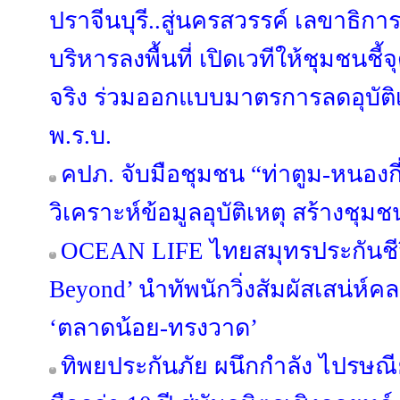
ปราจีนบุรี..สู่นครสวรรค์ เลขาธิก
บริหารลงพื้นที่ เปิดเวทีให้ชุมชนชี
จริง ร่วมออกแบบมาตรการลดอุบัติเห
พ.ร.บ.
คปภ. จับมือชุมชน “ท่าตูม-หนองกี่
วิเคราะห์ข้อมูลอุบัติเหตุ สร้าง
OCEAN LIFE ไทยสมุทรประกันชีวิ
Beyond’ นำทัพนักวิ่งสัมผัสเสน่ห์ค
‘ตลาดน้อย-ทรงวาด’
ทิพยประกันภัย ผนึกกำลัง ไปรษณ