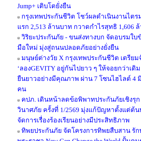
Jump+ เติบโตยั่งยืน
กรุงเทพประกันชีวิต โชว์ผลดำเนินงานไตรมาส
แรก 2,513 ล้านบาท กวาดกำไรสุทธิ 1,606 ล
วิริยะประกันภัย - ขนส่งทางบก จัดอบรมใบขับขี
มือใหม่ มุ่งสู่ถนนปลอดภัยอย่างยั่งยืน
มนุษย์ต่างวัย X กรุงเทพประกันชีวิต เตรียม
‘ลองGEVITY อยู่กันไปยาว ๆ ให้จอยกว่าเด
ยืนยาวอย่างมีคุณภาพ ผ่าน 7 โซนไฮไลต์ 4 มิต
คน
คปภ. เดินหน้าลดข้อพิพาทประกันภัยเชิงรุก 
วินาศภัย ครั้งที่ 1/2569 มุ่งแก้ปัญหาตั้งแ
จัดการเรื่องร้องเรียนอย่างมีประสิทธิภาพ
ทิพยประกันภัย จัดโครงการทิพยสืบสาน รั