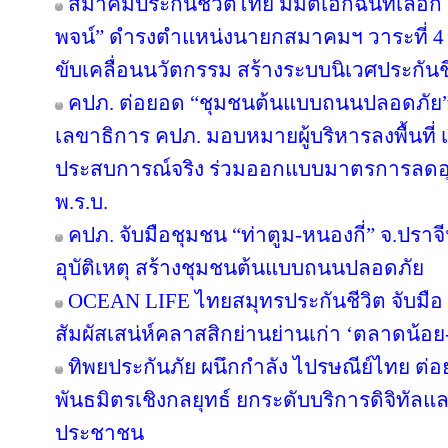
สมาคมประกันชีวิตไทย มีมติเอกฉันท์เลือก “
พจน์” ดำรงตำแหน่งนายกสมาคมฯ วาระที่ 4 ชู
ขับเคลื่อนนวัตกรรม สร้างระบบนิเวศประกันชีว
คปภ. ต่อยอด “ชุมชนต้นแบบถนนปลอดภัย” จ
เลขาธิการ คปภ. มอบหมายผู้บริหารลงพื้นที่ เป
ประสบการณ์จริง ร่วมออกแบบมาตรการลดอุบัต
พ.ร.บ.
คปภ. จับมือชุมชน “ท่าตูม-หนองกี่” จ.ปราจีน
อุบัติเหตุ สร้างชุมชนต้นแบบถนนปลอดภัย
OCEAN LIFE ไทยสมุทรประกันชีวิต จับมือ ‘
สัมผัสเสน่ห์คลาสสิกย่านย่านเก่า ‘ตลาดน้อ
ทิพยประกันภัย ผนึกกำลัง ไปรษณีย์ไทย ต่อย
พันธมิตรเชิงกลยุทธ์ ยกระดับบริการดิจิทัลแล
ประชาชน