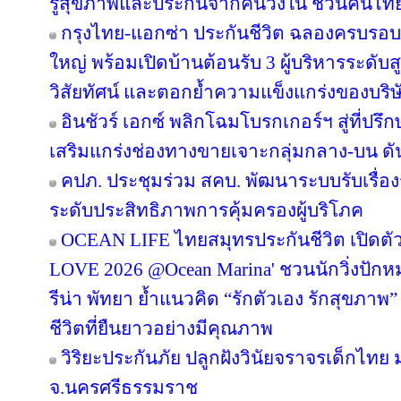
รู้สุขภาพและประกันจากคนวงใน ชวนคนไทยส
กรุงไทย-แอกซ่า ประกันชีวิต ฉลองครบรอบ 29
ใหญ่ พร้อมเปิดบ้านต้อนรับ 3 ผู้บริหารระดั
วิสัยทัศน์ และตอกย้ำความแข็งแกร่งของบริษ
อินชัวร์ เอกซ์ พลิกโฉมโบรกเกอร์ฯ สู่ที่ปร
เสริมแกร่งช่องทางขายเจาะกลุ่มกลาง-บน ดันเ
คปภ. ประชุมร่วม สคบ. พัฒนาระบบรับเรื่องร
ระดับประสิทธิภาพการคุ้มครองผู้บริโภค
OCEAN LIFE ไทยสมุทรประกันชีวิต เปิด
LOVE 2026 @Ocean Marina' ชวนนักวิ่งปักหมุด
รีน่า พัทยา ย้ำแนวคิด “รักตัวเอง รักสุขภาพ”
ชีวิตที่ยืนยาวอย่างมีคุณภาพ
วิริยะประกันภัย ปลูกฝังวินัยจราจรเด็กไท
จ.นครศรีธรรมราช