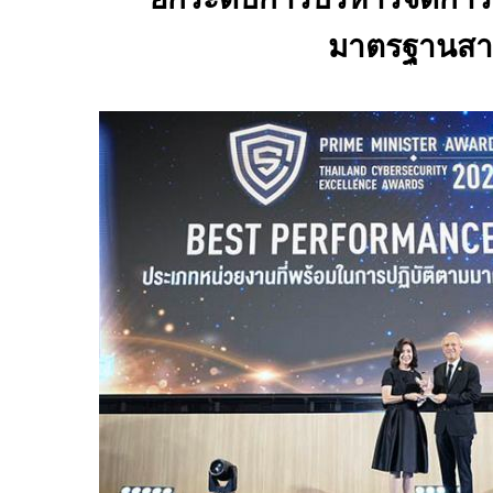
มาตรฐานส