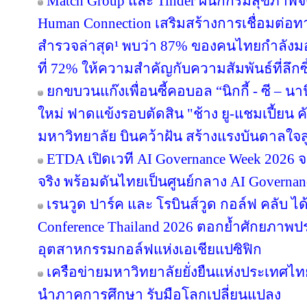
Match Group และ Tinder ผนึกกรมสุขภาพจ
Human Connection เสริมสร้างการเชื่อมต่
สำรวจล่าสุด¹ พบว่า 87% ของคนไทยกำลังม
ที่ 72% ให้ความสำคัญกับความสัมพันธ์ที่ลึก
ยกขบวนแก๊งเพื่อนซี้คอบอล “นิกกี้ - ซี – นานิ
ใหม่ ฟาดแข้งรอบตัดสิน "ช้าง ยู-แชมเปี้ยน ค
มหาวิทยาลัย บินคว้าฝัน สร้างแรงบันดาลใจสู
ETDA เปิดเวที AI Governance Week 2026 จ
จริง พร้อมดันไทยเป็นศูนย์กลาง AI Governan
เรนวูด ปาร์ค และ โรบินส์วูด กอล์ฟ คลับ ได
Conference Thailand 2026 ตอกย้ำศักยภาพป
อุตสาหกรรมกอล์ฟแห่งเอเชียแปซิฟิก
เครือข่ายมหาวิทยาลัยยั่งยืนแห่งประเทศไทยส
นำภาคการศึกษา รับมือโลกเปลี่ยนแปลง