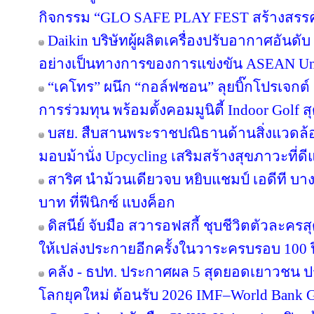
กิจกรรม “GLO SAFE PLAY FEST สร้างสรรค์ รู
Daikin บริษัทผู้ผลิตเครื่องปรับอากาศอันดั
อย่างเป็นทางการของการแข่งขัน ASEAN Un
“เคโทร” ผนึก “กอล์ฟซอน” ลุยบิ๊กโปรเจกต์ เ
การร่วมทุน พร้อมตั้งคอมมูนิตี้ Indoor Golf ส
บสย. สืบสานพระราชปณิธานด้านสิ่งแวดล้อม
มอบม้านั่ง Upcycling เสริมสร้างสุขภาวะที่ด
สาริศ นำม้วนเดียวจบ หยิบแชมป์ เอดีที บา
บาท ที่ฟีนิกซ์ แบงค็อก
ดิสนีย์ จับมือ สวารอฟสกี้ ชุบชีวิตตัวละครส
ให้เปล่งประกายอีกครั้งในวาระครบรอบ 100 ป
คลัง - ธปท. ประกาศผล 5 สุดยอดเยาวชน ป
โลกยุคใหม่ ต้อนรับ 2026 IMF–World Bank G