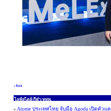
« Back
ไลฟ์สไตล์/กีฬา/ททท.
Atome ประเทศไทย จับมือ Agoda เปิดตัวแคมเ