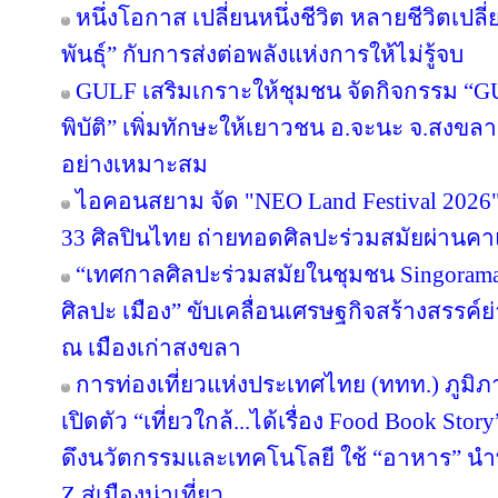
หนึ่งโอกาส เปลี่ยนหนึ่งชีวิต หลายชีวิตเปลี่
พันธุ์” กับการส่งต่อพลังแห่งการให้ไม่รู้จบ
GULF เสริมเกราะให้ชุมชน จัดกิจกรรม “GULF
พิบัติ” เพิ่มทักษะให้เยาวชน อ.จะนะ จ.สงขลา
อย่างเหมาะสม
ไอคอนสยาม จัด "NEO Land Festival 2026
33 ศิลปินไทย ถ่ายทอดศิลปะร่วมสมัยผ่านค
“เทศกาลศิลปะร่วมสมัยในชุมชน Singorama Ar
ศิลปะ เมือง” ขับเคลื่อนเศรษฐกิจสร้างสรรค์ย
ณ เมืองเก่าสงขลา
การท่องเที่ยวแห่งประเทศไทย (ททท.) ภูมิ
เปิดตัว “เที่ยวใกล้...ได้เรื่อง Food Book S
ดึงนวัตกรรมและเทคโนโลยี ใช้ “อาหาร” นำท
Z สู่เมืองน่าเที่ยว