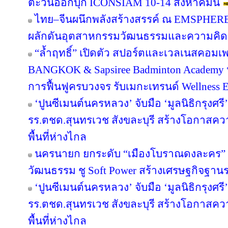
ตะวันออกบุก ICONSIAM 10-14 สิงหาคมนี้
ไทย–จีนผนึกพลังสร้างสรรค์ ณ EMSPHERE
ผลักดันอุตสาหกรรมวัฒนธรรมและความคิดสร
“ล้ำฤทธิ์” เปิดตัว สปอร์ตและเวลเนสคอม
BANGKOK & Sapsiree Badminton Academy 
การฟื้นฟูครบวงจร รับเมกะเทรนด์ Wellness
‘ปูนซีเมนต์นครหลวง’ จับมือ ‘มูลนิธิกรุงศร
รร.ตชด.สุนทรเวช สังขละบุรี สร้างโอกาสค
พื้นที่ห่างไกล
นครนายก ยกระดับ “เมืองโบราณดงละคร” สู
วัฒนธรรม ชู Soft Power สร้างเศรษฐกิจฐาน
‘ปูนซีเมนต์นครหลวง’ จับมือ ‘มูลนิธิกรุงศร
รร.ตชด.สุนทรเวช สังขละบุรี สร้างโอกาสค
พื้นที่ห่างไกล