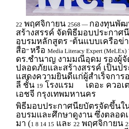
พฤศจิกายน
กองทุนพัฒ
22
2568 —
สร้างสรรค์ จัดพิธีมอบประกาศนี
อบรมหลักสูตร
ต้นแบบเครือข่ายผ
“
สื่อ
หรือ
”
Media Literacy Expert (MeLEx)
ดร.ชำนาญ งามมณีอุดม รองผู้จ
ปลอดภัยและสร้างสรรค์ เป็นปร
แสดงความยินดีแก่ผู้สำเร็จการ
ลี ชั้น
โรงแรม เดอะ ควอเตอร์
19
เอชจี กรุงเทพมหานคร
พิธีมอบประกาศนียบัตรจัดขึ้นใ
อบรมและศึกษาดูงาน ซึ่งตลอดเ
มา (
และ
พฤศจิกายน
1 8 14 15
22
2