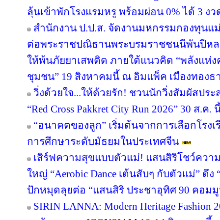
ลุ้นเข้าพักโรงแรมหรู พร้อมผ่อน 0% ได้ 3 งว
สำนักงาน ป.ป.ส. จัดงานมหกรรมกองทุนแม่
ต่อพระราชปณิธานพระบรมราชชนนีพันปีหลวง
ให้พ้นภัยยาเสพติด ภายใต้แนวคิด “พลังแห่ง
ชุมชน” 19 สิงหาคมนี้ ณ อิมแพ็ค เมืองทองธา
วิ่งด้วยใจ...ให้ด้วยรัก! ชวนนักวิ่งสัมผัส
“Red Cross Pakkret City Run 2026” 30 ส.ค. นี
“อนาคตของลูก” เริ่มต้นจากการเลือกโรงเรียน
การศึกษาระดับมัธยมในประเทศจีน
เสิร์ฟความสุขแบบตัวแม่! แสนสิริโชว์ความ
ใหญ่ “Aerobic Dance เต้นสับๆ กับตัวแม่” ดึ
ปักหมุดลุยต่อ “แสนสิริ ประชาอุทิศ 90 คอมมูนิต
SIRIN LANNA: Modern Heritage Fashion 