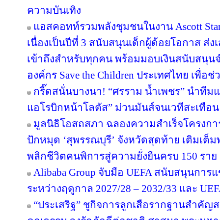
ความบันเทิง
แอสคอทท์รวมพลังชุมชนในงาน Ascott Star 
เนื่องเป็นปีที่ 3 สนับสนุนเด็กผู้ด้อยโอกาส ส
เข้าถึงสำหรับทุกคน พร้อมมอบเงินสนับสนุน
องค์กร Save the Children ประเทศไทย เพื่อช่ว
กรี๊ดสนั่นบางนา! “ศรราม น้ำเพชร” นำทีม
แอโรบิกหน้าโลตัส” ม่วนมันส์จนเวทีสะเทือน
มูลนิธิโอสถสภา ฉลองความสำเร็จโครงการป
ปักหมุด ‘สุพรรณบุรี’ จังหวัดสุดท้าย เติมเต็
พลิกชีวิตคนพิการสู่ความยั่งยืนครบ 150 ราย
Alibaba Group จับมือ UEFA สนับสนุนการ
ระหว่างฤดูกาล 2027/28 – 2032/33 และ U
“ประเสริฐ” ชูกิจการลูกเสือรากฐานสำคัญส