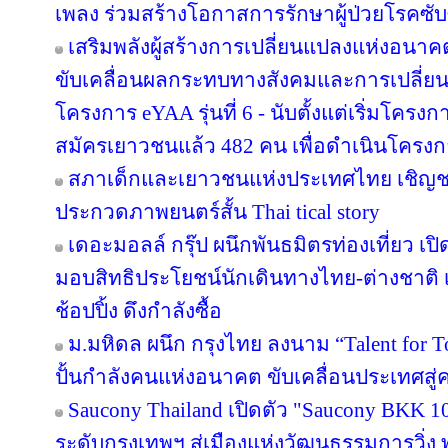
เพลง ร่วมสร้างโอกาสการรักษาผู้ป่วยโรคซับซ
เสริมพลังผู้สร้างการเปลี่ยนแปลงแห่งอน
ขับเคลื่อนผลกระทบทางสังคมและการเปลี่ย
โครงการ eYAA รุ่นที่ 6 - นับตั้งแต่เริ่มโคร
สมัครเยาวชนแล้ว 482 คน เพื่อดำเนินโครง
สภาเด็กและเยาวชนแห่งประเทศไทย เชิญช
ประกวดภาพยนตร์สั้น Thai tical story
เดอะมอลล์ กรุ๊ป ผนึกพันธมิตรท่องเที่ยว เปิ
มอบสิทธิประโยชน์นักเดินทางไทย-ต่างชาติ เ
ช้อปปิ้ง ดึงกำลังซื้อ
ม.มหิดล ผนึก กรุงไทย ลงนาม “Talent for T
ปั้นกำลังคนแห่งอนาคต ขับเคลื่อนประเทศสู่ค
Saucony Thailand เปิดตัว "Saucony BKK 1
ระดับกรุงเทพฯ สู่เมืองแห่งวัฒนธรรมการวิ่ง