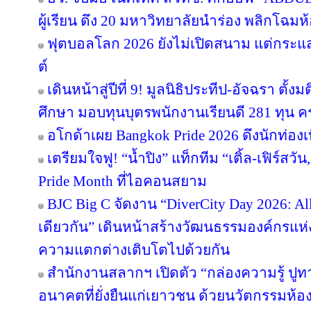
ผู้เรียน ดึง 20 มหาวิทยาลัยนำร่อง พลิกโฉมห้
ฟุตบอลโลก 2026 ยังไม่เปิดสนาม แต่กระแ
ต์
เดินหน้าสู่ปีที่ 9! มูลนิธิประทีป-อัจฉรา ต
ศึกษา มอบทุนบุตรพนักงานเรียนดี 281 ทุน 
อโกด้าเผย Bangkok Pride 2026 ดึงนักท่องเท
เตรียมใจฟู! “น้ำปิง” แท็กทีม “เติ้ล-เฟิร์สว
Pride Month ที่ไอคอนสยาม
BJC Big C จัดงาน “DiverCity Day 2026: All 
เดียวกัน” เดินหน้าสร้างวัฒนธรรมองค์กรแห่งค
ความแตกต่างเติบโตไปด้วยกัน
สำนักงานสลากฯ เปิดตัว “กล่องความรู้ ปูทางฝั
อนาคตที่ยั่งยืนแก่เยาวชน ด้วยนวัตกรรมห้อ