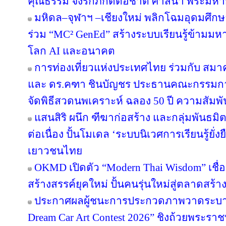
คุณธรรม จงรักภักดีต่อชาติ ศาสนา พระมหาก
มหิดล–จุฬาฯ –เชียงใหม่ พลิกโฉมอุดมศึกษาไ
ร่วม “MC² GenEd” สร้างระบบเรียนรู้ข้ามมห
โลก AI และอนาคต
การท่องเที่ยวแห่งประเทศไทย ร่วมกับ สมาค
และ ดร.คฑา ชินบัญชร ประธานคณะกรรมการ
จัดพิธีสวดนพเคราะห์ ฉลอง 50 ปี ความสัมพ
แสนสิริ ผนึก ฑีฆาก่อสร้าง และกลุ่มพันธมิต
ต่อเนื่อง ปั้นโมเดล ‘ระบบนิเวศการเรียนรู้ยั่
เยาวชนไทย
OKMD เปิดตัว “Modern Thai Wisdom” เชื่
สร้างสรรค์ยุคใหม่ ปั้นคนรุ่นใหม่สู่ตลาดสร้
ประกาศผลผู้ชนะการประกวดภาพวาดระบาย
Dream Car Art Contest 2026” ชิงถ้วยพระร