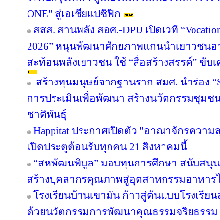
ONE" สู่เอเชียแปซิฟิก
สสส. สานพลัง สอศ.-DPU เปิดเวที “Vocation
2026” หนุนพัฒนาศักยภาพแกนนำเยาวชนอาชี
สะท้อนพลังเยาวชน ใช้ “สื่อสร้างสรรค์” ขับเ
สร้างทุนมนุษย์จากฐานราก สมศ. นำร่อง “Sm
การประเมินเพื่อพัฒนา สร้างนวัตกรรมชุมช
ชาติพันธุ์
Happitat ประกาศเปิดตัว "อาณาจักรความ
เปิดประตูต้อนรับทุกคน 21 สิงหาคมนี้
“สหพัฒนพิบูล” มอบทุนการศึกษา สนับสนุ
สร้างบุคลากรคุณภาพสู่อุตสาหกรรมอาหาร
โรงเรียนบ้านเขามัน ก้าวสู่ต้นแบบโรงเรีย
ด้วยนวัตกรรมการพัฒนาคุณธรรมจริยธรรม 