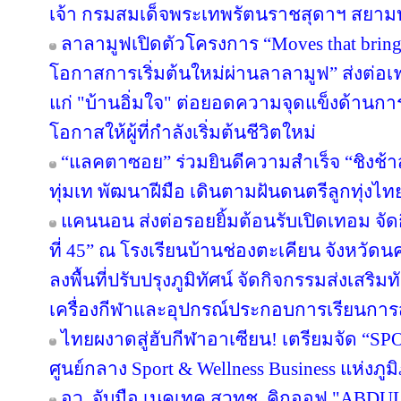
เจ้า กรมสมเด็จพระเทพรัตนราชสุดาฯ สยาม
ลาลามูฟเปิดตัวโครงการ “Moves that brin
โอกาสการเริ่มต้นใหม่ผ่านลาลามูฟ” ส่งต่อเฟ
แก่ "บ้านอิ่มใจ" ต่อยอดความจุดแข็งด้านกา
โอกาสให้ผู้ที่กำลังเริ่มต้นชีวิตใหม่
“แลคตาซอย” ร่วมยินดีความสำเร็จ “ชิงช้า
ทุ่มเท พัฒนาฝีมือ เดินตามฝันดนตรีลูกทุ่งไท
แคนนอน ส่งต่อรอยยิ้มต้อนรับเปิดเทอม จัดก
ที่ 45” ณ โรงเรียนบ้านช่องตะเคียน จังหว
ลงพื้นที่ปรับปรุงภูมิทัศน์ จัดกิจกรรมส่งเสร
เครื่องกีฬาและอุปกรณ์ประกอบการเรียนกา
ไทยผงาดสู่ฮับกีฬาอาเซียน! เตรียมจัด “SPO
ศูนย์กลาง Sport & Wellness Business แห่งภู
อว. จับมือ เนคเทค สวทช. คิกออฟ "ABDUL 