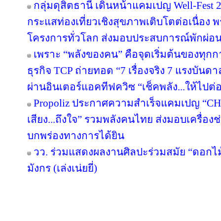
กลุ่มดุสิตธานี เดินหน้าแคมเปญ Well-Fest 202
กระแสท่องเที่ยวเชิงสุขภาพเติบโตต่อเนื่อง 
โครงการทั่วโลก ส่งมอบประสบการณ์พักผ่อนอ
เพราะ “พลังของคน” คือจุดเริ่มต้นของทุกก
ธุรกิจ TCP ถ่ายทอด “7 เรื่องจริง 7 แรงบัน
ผ่านอินเตอร์แอคทีฟควิซ “เช็คพลัง...ให้ไปต่
Propoliz ประกาศความสำเร็จแคมเปญ “C
เสียง...ถึงใจ” รวมพลังคนไทย ส่งมอบเครื่องช่
บกพร่องทางการได้ยิน
วว. ร่วมแสดงผลงานศิลปะร่วมสมัย “ดอกไม้
มังกร (เล่งเน่ยยี่)
Copyright © 2016 inTV co.,Ltd. All Right