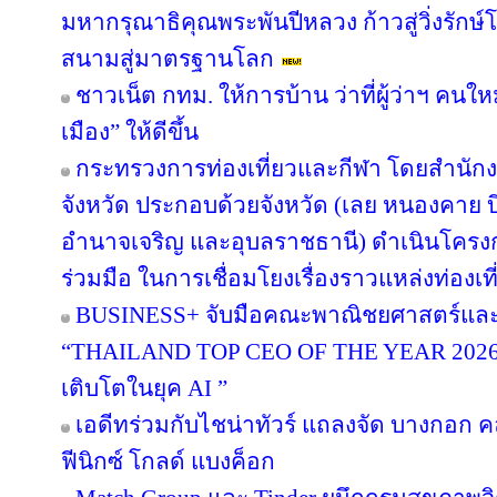
มหากรุณาธิคุณพระพันปีหลวง ก้าวสู่วิ่งรักษ
สนามสู่มาตรฐานโลก
ชาวเน็ต กทม. ให้การบ้าน ว่าที่ผู้ว่าฯ คน
เมือง” ให้ดีขึ้น
กระทรวงการท่องเที่ยวและกีฬา โดยสำนักงา
จังหวัด ประกอบด้วยจังหวัด (เลย หนองคาย
อำนาจเจริญ และอุบลราชธานี) ดำเนินโค
ร่วมมือ ในการเชื่อมโยงเรื่องราวแหล่งท่องเที
BUSINESS+ จับมือคณะพาณิชยศาสตร์และก
“THAILAND TOP CEO OF THE YEAR 2026” เช
เติบโตในยุค AI ”
เอดีทร่วมกับไชน่าทัวร์ แถลงจัด บางกอก คล
ฟีนิกซ์ โกลด์ แบงค็อก