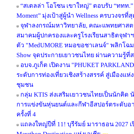
“สเตลล่า โอโซน เขาใหญ่” ตอบรับ “ททท.” 
Moment” มุ่งเป้าสู่ผู้นำ Wellness ครบวงจรท
จุฬาลงกรณ์มหาวิทยาลัย, คณะแพทยศาสตร์
สมาคมผู้ปกครองและครูโรงเรียนสาธิตจุฬาฯ จั
ตัว "MedUMORE หมอขอชาเลนจ์" พลิกโฉมการเ
Show จุดประกายเยาวชนไทย ผ่านความรู้ที่สน
อบจ.ภูเก็ต เปิดงาน "PHUKET PARKLAND
ระดับการท่องเที่ยวเชิงสร้างสรรค์ สู่เมืองแ
ชุมชน
กลุ่ม KTIS ส่งเสริมเยาวชนไทยเป็นนักคิด นั
การแข่งขันหุ่นยนต์และกีฬาอีสปอร์ตระดับอ
ครั้งที่ 4
แถลงใหญ่ปีที่ 11! บุรีรัมย์ มาราธอน 2027 เ