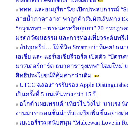
Marathon Destination แห่งเอเชีย
ททท. และธนบุรีพานิช เปิดประสบการณ์ “So
สายน้ำภาคกลาง” พาลูกค้าสัมผัสเส้นทาง Ex
“กรุงเทพฯ – พระนครศรีอยุธยา” 20 กรกฎาคม
มรดกวัฒนธรรม และการท่องเที่ยวระดับพรีเ
อัปทุกทริป… ให้ชีวิต Smart กว่าที่เคย! ธน
เอเชีย และ แอร์เอเชียรีวอร์ด เปิดตัว “บัตรเ
มาสเตอร์การ์ด ธนาคารกรุงเทพ” โฉมใหม่ ย
สิทธิประโยชน์ที่คุ้มค่ากว่าเดิม
UTCC ฉลองการรับรอง Apple Distinguished 
เป็นครั้งที่ 5 บนเส้นทางกว่า 15 ปี
อโกด้าเผยเทรนด์ ‘เที่ยวไปวิ่งไป’ มาแรง
งานมาราธอนชั้นนำทั่วเอเชียเพิ่มขึ้นอย่างต่อ
เบเยอร์ร่วมสนับสนุน “Maleewan Love in Roc