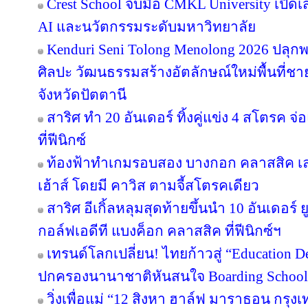
Crest School จับมือ CMKL University เปิดเ
AI และนวัตกรรมระดับมหาวิทยาลัย
Kenduri Seni Tolong Menolong 2026 ปลุกพล
ศิลปะ วัฒนธรรมสร้างอัตลักษณ์ใหม่พื้นที่ชา
จังหวัดปัตตานี
สาริศ ทำ 20 อันเดอร์ ทิ้งคู่แข่ง 4 สโตรค
ที่ฟีนิกซ์
ท้องฟ้าทำเกมรอบสอง บางกอก คลาสสิค เล
เฮ้าส์ โดยมี คาวิส ตามจี้สโตรคเดียว
สาริศ อีเกิ้ลหลุมสุดท้ายขึ้นนำ 10 อันเดอร
กอล์ฟเอดีที แบงค็อก คลาสสิค ที่ฟีนิกซ์ฯ
เทรนด์โลกเปลี่ยน! ไทยก้าวสู่ “Education De
ปกครองนานาชาติหันสนใจ Boarding School ใ
วิ่งเพื่อแม่ “12 สิงหา ฮาล์ฟ มาราธอน กรุ