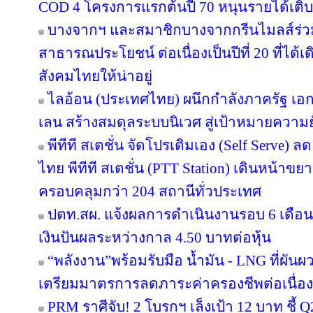
COD 4 โครงการแรกต้นปี 70 หนุนรายได้เต
บางจากฯ และสมาชิกบางจากกรีนไมลส์ร่วม
สาธารณประโยชน์ ต่อเนื่องเป็นปีที่ 20 ที่ได้
สังคมไทยให้น่าอยู่
ไลอ้อน (ประเทศไทย) ผนึกกำลังภาครัฐ เอก
เลน สร้างสมดุลระบบนิเวศ สู่เป้าหมายความยั
พีทีที สเตชั่น จัดโปรเติมเอง (Self Serve) ล
ไทย พีทีที สเตชั่น (PTT Station) เดินหน้าขย
ครอบคลุมกว่า 204 สถานีทั่วประเทศ
ปตท.สผ. แจ้งผลการดำเนินงานรอบ 6 เดือน
เงินปันผลระหว่างกาล 4.50 บาทต่อหุ้น
“พลังงาน”พร้อมรับมือ น้ำมัน - LNG ที่ผัน
เตรียมมาตรการลดภาระค่าครองชีพต่อเนื่อง
PRM ราศีจับ! 2 โบรกฯ เล็งเป้า 12 บาท ชี้ Q