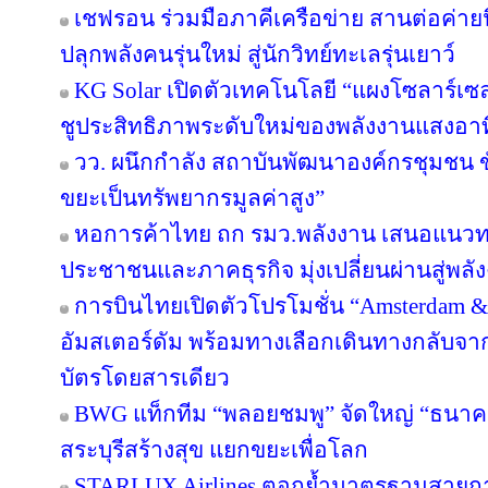
เชฟรอน ร่วมมือภาคีเครือข่าย สานต่อค่ายนิ
ปลุกพลังคนรุ่นใหม่ สู่นักวิทย์ทะเลรุ่นเยาว์
KG Solar เปิดตัวเทคโนโลยี “แผงโซลาร์เซ
ชูประสิทธิภาพระดับใหม่ของพลังงานแสงอาท
วว. ผนึกกำลัง สถาบันพัฒนาองค์กรชุมชน ขั
ขยะเป็นทรัพยากรมูลค่าสูง”
หอการค้าไทย ถก รมว.พลังงาน เสนอแนวทาง
ประชาชนและภาคธุรกิจ มุ่งเปลี่ยนผ่านสู่พล
การบินไทยเปิดตัวโปรโมชั่น “Amsterdam &
อัมสเตอร์ดัม พร้อมทางเลือกเดินทางกลับจาก
บัตรโดยสารเดียว
BWG แท็กทีม “พลอยชมพู” จัดใหญ่ “ธนาคารอิ
สระบุรีสร้างสุข แยกขยะเพื่อโลก
STARLUX Airlines ตอกย้ำมาตรฐานสายกา