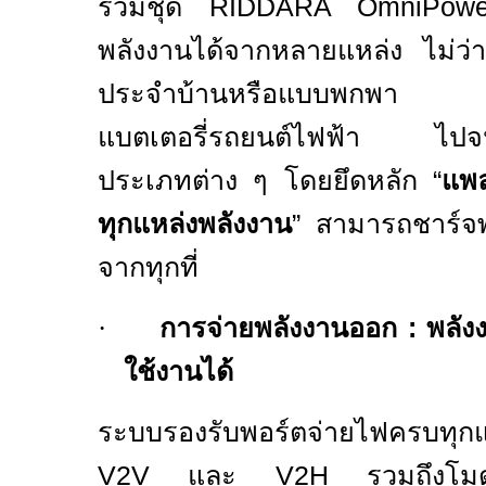
รวมชุด
RIDDARA OmniPow
พลังงานได้จากหลายแหล่ง ไม่ว่
ประจำบ้านหรือแบบพกพา ระ
แบตเตอรี่รถยนต์ไฟฟ้า ไปจนถึ
ประเภทต่าง ๆ โดยยึดหลัก “
แพล
ทุกแหล่งพลังงาน
” สามารถชาร์จพ
จากทุกที่
·
การจ่ายพลังงานออก
:
พลังง
ใช้งานได้
ระบบรองรับพอร์ตจ่ายไฟครบทุ
V
2
V
และ
V
2
H
รวมถึงโมด