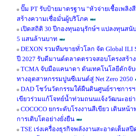
ปั๊ม PT รับป้ายมาตรฐาน "หัวจ่ายเชื้อเพลิ
สร้างความเชื่อมั่นผู้บริโภค
เปิดสถิติ 30 ปีกองทุนอนุรักษ์ฯ แปลงทุนสน
5 แสนล้านบาท
DEXON รวมทีมขายทั่วโลก จัด Global ILI S
ปี 2027 รับดีมานด์ตลาดตรวจสอบโครงสร้าง
TCMA จับมือแคนาดา ดันเทคโนโลยีดักจับค
ทางอุตสาหกรรมปูนซีเมนต์สู่ Net Zero 2050
DAD โชว์นวัตกรรมใต้ผืนดินศูนย์ราชการฯ
เขียวร่วมแก้โจทย์น้ำท่วมถนนแจ้งวัฒนะอย่าง
COCOCO ยกระดับโรงงานสีเขียว เดินหน้า
การเติบโตอย่างยั่งยืน
TSE เร่งเครื่องธุรกิจพลังงานสะอาดเต็มสปีด