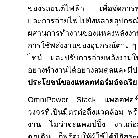
ของรถยนต์ไฟฟ้า เพื่อจัดการ
และการจ่ายไฟไปยังหลายอุปกร
ผสานการทำงานของแหล่งพลังง
การใช้พลังงานของอุปกรณ์ต่าง 
ไทม์ และปรับการจ่ายพลังงานให
อย่างทำงาน
ได้อย่าง
สมดุลและมีป
ประโยชน์ของแพลตฟอร์มอัจฉริ
OmniPower Stack
แพลตฟอร
วงจร
ที่
เป็นมิตรต่อสิ่งแวดล้อม
พร้
งาน ไม่ว่าจะ
แคมป์ปิ้ง งานก่
ฉุกเฉิน
ก็พร้อม
ให้ผู้ใช้
ได้
มีอิสร