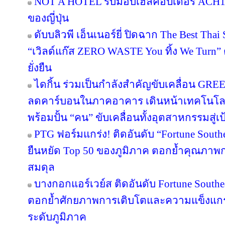
NOT A HOTEL รับมอบเฮลิคอปเตอร์ ACH130
ของญี่ปุ่น
ดับบลิวพี เอ็นเนอร์ยี่ ปิดฉาก The Best Tha
“เวิลด์แก๊ส ZERO WASTE You ทิ้ง We Turn
ยั่งยืน
ไดกิ้น ร่วมเป็นกำลังสำคัญขับเคลื่อน GRE
ลดคาร์บอนในภาคอาคาร เดินหน้าเทคโนโลยี
พร้อมปั้น “คน” ขับเคลื่อนทั้งอุตสาหกรรมสู
PTG ฟอร์มแกร่ง! ติดอันดับ “Fortune Southea
ยืนหยัด Top 50 ของภูมิภาค ตอกย้ำคุณภาพก
สมดุล
บางกอกแอร์เวย์ส ติดอันดับ Fortune Southe
ตอกย้ำศักยภาพการเติบโตและความแข็งแกร่
ระดับภูมิภาค