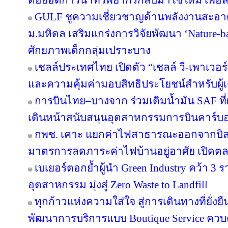
ต่อยอดการนำทรัพยากรกลับมาใช้ใหม่ เพื่อ
GULF ชูความเชี่ยวชาญด้านพลังงานสะอาด 
ม.มหิดล เสริมแกร่งการวิจัยพัฒนา ‘Nature-b
ศักยภาพเด็กกลุ่มเปราะบาง
เชลล์ประเทศไทย เปิดตัว “เชลล์ วี-เพาเวอ
และความคุ้มค่ามอบสิทธิประโยชน์สำหรับผู้เต
การบินไทย–บางจาก ร่วมเติมน้ำมัน SAF ที
เดินหน้าสนับสนุนอุตสาหกรรมการบินคาร์บ
กพช. เคาะ แยกค่าไฟสาธารณะออกจากบิล
มาตรการลดภาระค่าไฟบ้านอยู่อาศัย เปิดต
เบเยอร์ตอกย้ำผู้นำ Green Industry คว้า 3
อุตสาหกรรม มุ่งสู่ Zero Waste to Landfill
ทุกก้าวแห่งความใส่ใจ สู่การเดินทางที่ยั่ง
พัฒนาการบริการแบบ Boutique Service ควบคู