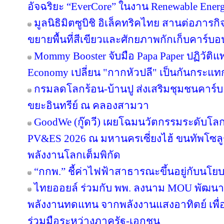
อัจฉริยะ “EverCore” ในงาน Renewable Energ
มูลนิธิมิตซูบิชิ อิเล็คทริคไทย สานต่อภารกิจ
ขยายพื้นที่สีเขียวและศักยภาพกักเก็บคาร์บอน
Mommy Booster จับมือ Papa Paper ปฏิวัติแพ
Economy เปลี่ยน "กากหัวปลี" เป็นกันกระแท
กรมลดโลกร้อน-บ้านปู ส่งเสริมชุมชนคาร์บอ
ขยะอินทรีย์ ณ คลองสามวา
GoodWe (กู๊ดวี) เผยโฉมนวัตกรรมระดับโล
PV&ES 2026 ณ มหานครเซี่ยงไฮ้ ขนทัพโซลู
พลังงานโลกเต็มพิกัด
“กกพ.” ชี้ค่าไฟฟ้าสาธารณะขึ้นอยู่กับนโย
ไทยออยล์ ร่วมกับ พพ. ลงนาม MOU พัฒนา ป
พลังงานทดแทน จากพลังงานแสงอาทิตย์ เพื
ร่วมมือระหว่างภาครัฐ-เอกชน