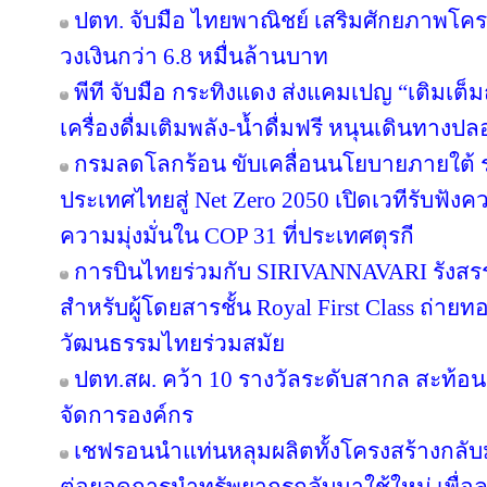
ปตท. จับมือ ไทยพาณิชย์ เสริมศักยภาพโครงส
วงเงินกว่า 6.8 หมื่นล้านบาท
พีที จับมือ กระทิงแดง ส่งแคมเปญ “เติมเต็ม
เครื่องดื่มเติมพลัง-น้ำดื่มฟรี หนุนเดินทางป
กรมลดโลกร้อน ขับเคลื่อนนโยบายภายใต้ 
ประเทศไทยสู่ Net Zero 2050 เปิดเวทีรับฟ
ความมุ่งมั่นใน COP 31 ที่ประเทศตุรกี
การบินไทยร่วมกับ SIRIVANNAVARI รังสรร
สำหรับผู้โดยสารชั้น Royal First Class ถ
วัฒนธรรมไทยร่วมสมัย
ปตท.สผ. คว้า 10 รางวัลระดับสากล สะท้อ
จัดการองค์กร
เชฟรอนนำแท่นหลุมผลิตทั้งโครงสร้างกลับมา