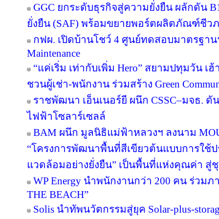
GGC ยกระดับธุรกิจสู่ความยั่งยืน ผลักดัน 
ยั่งยืน (SAF) พร้อมขยายพอร์ตผลิตภัณฑ์ชีว
กฟผ. เปิดบ้านโชว์ 4 ศูนย์ทดสอบมาตรฐา
Maintenance
“แค่เริ่ม เท่ากับเพิ่ม Hero” สยามปทุมวัน เ
ชวนผู้เช่า-พนักงาน ร่วมสร้าง Green Commu
ราชพัฒนา เอ็นเนอร์ยี ผนึก CSSC–มจธ. ดัน
ไฟฟ้าโซลาร์เซลล์
BAM ผนึก มูลนิธิแม่ฟ้าหลวงฯ ลงนาม MOU 
“โครงการพัฒนาพื้นที่สีเขียวต้นแบบการใช้ประ
แวดล้อมอย่างยั่งยืน” เป็นพื้นที่แห่งคุณค่า ส
WP Energy นำพนักงานกว่า 200 คน ร่วม
THE BEACH”
Solis นำทัพนวัตกรรมสู่ยุค Solar-plus-stora