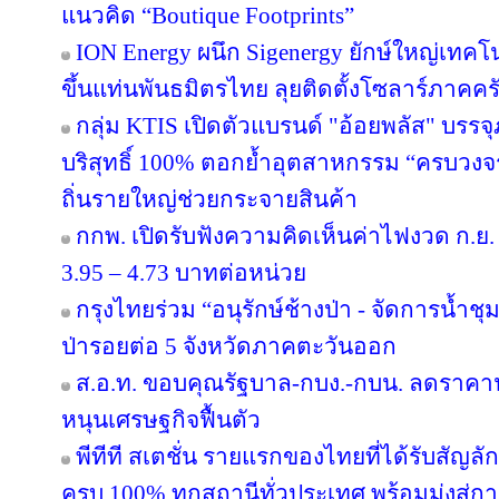
แนวคิด “Boutique Footprints”
ION Energy ผนึก Sigenergy ยักษ์ใหญ่เท
ขึ้นแท่นพันธมิตรไทย ลุยติดตั้งโซลาร์ภาคครัว
กลุ่ม KTIS เปิดตัวแบรนด์ "อ้อยพลัส" บรร
บริสุทธิ์ 100% ตอกย้ำอุตสาหกรรม “ครบวงจร” 
ถิ่นรายใหญ่ช่วยกระจายสินค้า
กกพ. เปิดรับฟังความคิดเห็นค่าไฟงวด ก.ย. 
3.95 – 4.73 บาทต่อหน่วย
กรุงไทยร่วม “อนุรักษ์ช้างป่า - จัดการน้ำชุม
ป่ารอยต่อ 5 จังหวัดภาคตะวันออก
ส.อ.ท. ขอบคุณรัฐบาล-กบง.-กบน. ลดราคาน้
หนุนเศรษฐกิจฟื้นตัว
พีทีที สเตชั่น รายแรกของไทยที่ได้รับสัญล
ครบ 100% ทุกสถานีทั่วประเทศ พร้อมมุ่งสู่ก