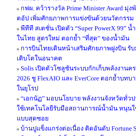
กฟผ. คว้ารางวัล Prime Minister Award มุ่
ตอัป เพิ่มศักยภาพการแข่งขันด้วยนวัตกรรม
พีทีที สเตชั่น เปิดตัว “Super PowerX 99” 
ในไทย สูตรใหม่ ตอกย้ำ “ที่สุด” ของน้ำมัน
การบินไทยเดินหน้าเสริมศักยภาพฝูงบิน รั
เติบโตในอนาคต
Solis เปิดตัวโซลูชันระบบกักเก็บพลังงานคร
2026 ชู FlexAIO และ EverCore ตอกย้ำบทบาท
ในยุโรป
“เอกนัฏ” มอบนโยบาย พลังงานจังหวัดทั่ว
ใช้เทคโนโลยีรับมือสถานการณ์น้ำมัน หนุนใช้
แบบสุดซอย
บ้านปูแข็งแกร่งต่อเนื่อง ติดอันดับ Fortune So