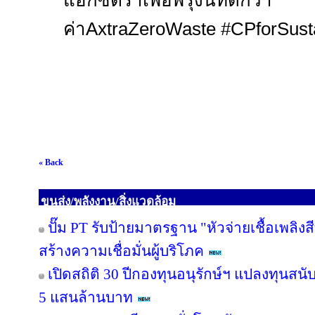
แอ็กซ์ตร้าเพื่อพรุ่งนี้ท
ค่า
AxtraZeroWaste #CPforSusta
« Back
ขนส่ง/พลังงาน/สิ่งแวดล้อม
ปั๊ม PT รับป้ายมาตรฐาน "หัวจ่ายเชื้อเพลิ
สร้างความเชื่อมั่นผู้บริโภค
เปิดสถิติ 30 ปีกองทุนอนุรักษ์ฯ แปลงทุนสน
5 แสนล้านบาท