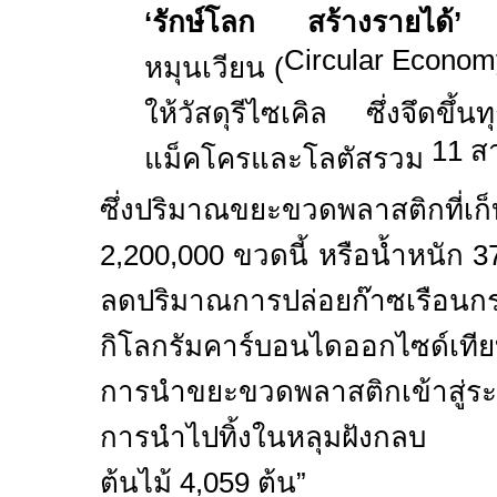
เพ
‘รักษ์โลก สร้างรายได้’
Circular Econo
หมุนเวียน (
ให้วัสดุรีไซเคิล ซึ่งจึดขึ้น
1
1
ส
แม็คโครและโลตัสรวม
ซึ่งปริมาณขยะขวดพลาสติกที่เก
2,200,000
ขวดนี้ หรือน้ำหนัก
3
ลดปริมาณการปล่อยก๊าซเร
กิโลกรัมคาร์บอนไดออกไซด์เทีย
การนำขยะขวดพลาสติกเข้าสู่ระ
การนำไปทิ้งในหลุมฝังกลบ หร
ต้นไม้
4,059
ต้น”