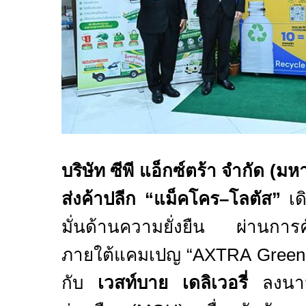
บริษัท ซีพี แอ็กซ์ตร้า จำกัด (มห
ส่งค้าปลีก “แม็คโคร–โลตัส”
เด
มั่นด้านความยั่งยืน ผ่านการค
ภายใต้แคมเปญ “
AXTRA Green 
กับ
เวสท์บาย เดลิเวอรี่
ลงนาม