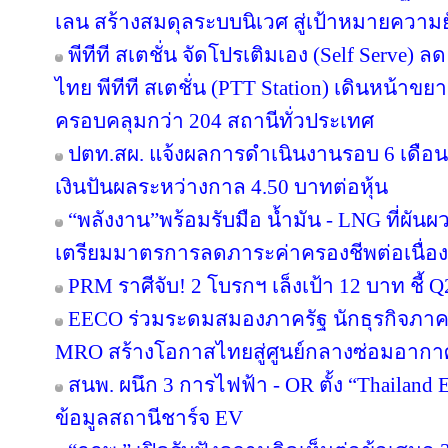
เลน สร้างสมดุลระบบนิเวศ สู่เป้าหมายความยั
พีทีที สเตชั่น จัดโปรเติมเอง (Self Serve) ล
ไทย พีทีที สเตชั่น (PTT Station) เดินหน้าขย
ครอบคลุมกว่า 204 สถานีทั่วประเทศ
ปตท.สผ. แจ้งผลการดำเนินงานรอบ 6 เดือน
เงินปันผลระหว่างกาล 4.50 บาทต่อหุ้น
“พลังงาน”พร้อมรับมือ น้ำมัน - LNG ที่ผัน
เตรียมมาตรการลดภาระค่าครองชีพต่อเนื่อง
PRM ราศีจับ! 2 โบรกฯ เล็งเป้า 12 บาท ชี้ Q
EECO ร่วมระดมสมองภาครัฐ นักธุรกิจภา
MRO สร้างโอกาสไทยสู่ศูนย์กลางซ่อมอากา
สนพ. ผนึก 3 การไฟฟ้า - OR ตั้ง “Thailand
ข้อมูลสถานีชาร์จ EV