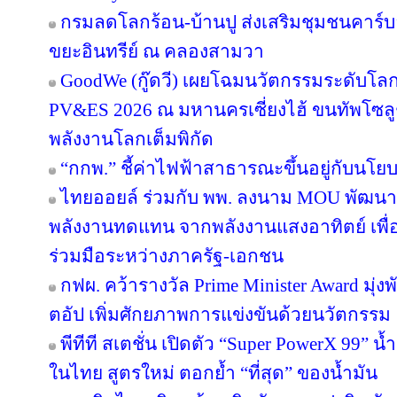
กรมลดโลกร้อน-บ้านปู ส่งเสริมชุมชนคาร์บอ
ขยะอินทรีย์ ณ คลองสามวา
GoodWe (กู๊ดวี) เผยโฉมนวัตกรรมระดับโล
PV&ES 2026 ณ มหานครเซี่ยงไฮ้ ขนทัพโซลู
พลังงานโลกเต็มพิกัด
“กกพ.” ชี้ค่าไฟฟ้าสาธารณะขึ้นอยู่กับนโย
ไทยออยล์ ร่วมกับ พพ. ลงนาม MOU พัฒนา ป
พลังงานทดแทน จากพลังงานแสงอาทิตย์ เพื
ร่วมมือระหว่างภาครัฐ-เอกชน
กฟผ. คว้ารางวัล Prime Minister Award มุ่
ตอัป เพิ่มศักยภาพการแข่งขันด้วยนวัตกรรม
พีทีที สเตชั่น เปิดตัว “Super PowerX 99” 
ในไทย สูตรใหม่ ตอกย้ำ “ที่สุด” ของน้ำมัน