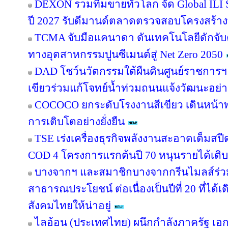
DEXON รวมทีมขายทั่วโลก จัด Global ILI S
ปี 2027 รับดีมานด์ตลาดตรวจสอบโครงสร้าง
TCMA จับมือแคนาดา ดันเทคโนโลยีดักจับค
ทางอุตสาหกรรมปูนซีเมนต์สู่ Net Zero 2050
DAD โชว์นวัตกรรมใต้ผืนดินศูนย์ราชการฯ
เขียวร่วมแก้โจทย์น้ำท่วมถนนแจ้งวัฒนะอย่าง
COCOCO ยกระดับโรงงานสีเขียว เดินหน้า
การเติบโตอย่างยั่งยืน
TSE เร่งเครื่องธุรกิจพลังงานสะอาดเต็มสปีด
COD 4 โครงการแรกต้นปี 70 หนุนรายได้เต
บางจากฯ และสมาชิกบางจากกรีนไมลส์ร่วม
สาธารณประโยชน์ ต่อเนื่องเป็นปีที่ 20 ที่ได้
สังคมไทยให้น่าอยู่
ไลอ้อน (ประเทศไทย) ผนึกกำลังภาครัฐ เอก