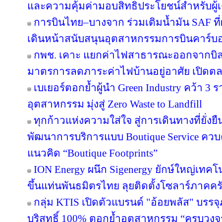
และความคุ้มค่ามอบสิทธิประโยชน์สำหรับผู้เต
การบินไทย–บางจาก ร่วมเติมน้ำมัน SAF ที
เดินหน้าสนับสนุนอุตสาหกรรมการบินคาร์บ
กพช. เคาะ แยกค่าไฟสาธารณะออกจากบิล
มาตรการลดภาระค่าไฟบ้านอยู่อาศัย เปิดต
เบเยอร์ตอกย้ำผู้นำ Green Industry คว้า 3
อุตสาหกรรม มุ่งสู่ Zero Waste to Landfill
ทุกก้าวแห่งความใส่ใจ สู่การเดินทางที่ยั่ง
พัฒนาการบริการแบบ Boutique Service ควบคู
แนวคิด “Boutique Footprints”
ION Energy ผนึก Sigenergy ยักษ์ใหญ่เท
ขึ้นแท่นพันธมิตรไทย ลุยติดตั้งโซลาร์ภาคครัว
กลุ่ม KTIS เปิดตัวแบรนด์ "อ้อยพลัส" บรร
บริสุทธิ์ 100% ตอกย้ำอุตสาหกรรม “ครบวงจร” 