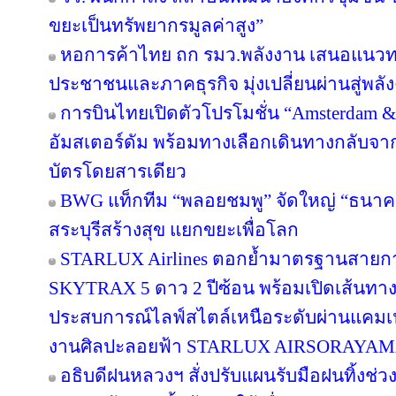
ขยะเป็นทรัพยากรมูลค่าสูง”
หอการค้าไทย ถก รมว.พลังงาน เสนอแนวทาง
ประชาชนและภาคธุรกิจ มุ่งเปลี่ยนผ่านสู่พล
การบินไทยเปิดตัวโปรโมชั่น “Amsterdam &
อัมสเตอร์ดัม พร้อมทางเลือกเดินทางกลับจาก
บัตรโดยสารเดียว
BWG แท็กทีม “พลอยชมพู” จัดใหญ่ “ธนาคารอิ
สระบุรีสร้างสุข แยกขยะเพื่อโลก
STARLUX Airlines ตอกย้ำมาตรฐานสายกา
SKYTRAX 5 ดาว 2 ปีซ้อน พร้อมเปิดเส้นทา
ประสบการณ์ไลฟ์สไตล์เหนือระดับผ่านแคมเ
งานศิลปะลอยฟ้า STARLUX AIRSORAYA
อธิบดีฝนหลวงฯ สั่งปรับแผนรับมือฝนทิ้งช่วง