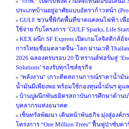
“กกพ.” เปิดรับฟังความคิดเห็นต่อข้อเสนอ 
ประเภทบ้านอยู่อาศัยแบบอัตราก้าวหน้า (Pro
GULF ชวนชี้พิกัดพื้นที่ขาดแคลนไฟฟ้า เพื่อ
ใช้จ่าย กับโครงการ ‘GULF Sparks, Life Start
KEX ผนึก SF Express เปิดเกมโลจิสติกส์อั
การไทยเชื่อมตลาดจีน–โลก ผ่านเวที Thailan
2026 ฉลองครบรอบ 20 ปี ทรานส์ฟอร์มสู่ ‘End
Solutions’ รองรับทุกไซส์ธุรกิจ
"พลังงาน" เกาะติดสถานการณ์ราคาน้ำมันต
น้ำมันมีเพียงพอ พร้อมใช้กองทุนน้ำมันฯ ดู
บ้านปูผนึกพันธมิตรสถาบันการศึกษาด้านบ
บุคลากรแห่งอนาคต
เซ็นทรัลพัฒนา เดินหน้าพันธกิจ มุ่งสู่องค์
โครงการ “One Million Trees” ฟื้นฟูป่าซับคาร