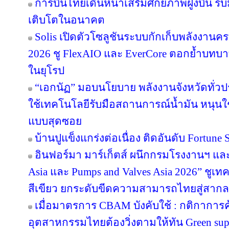
การบินไทยเดินหน้าเสริมศักยภาพฝูงบิน รั
เติบโตในอนาคต
Solis เปิดตัวโซลูชันระบบกักเก็บพลังงานคร
2026 ชู FlexAIO และ EverCore ตอกย้ำบทบาท
ในยุโรป
“เอกนัฏ” มอบนโยบาย พลังงานจังหวัดทั่ว
ใช้เทคโนโลยีรับมือสถานการณ์น้ำมัน หนุนใช้
แบบสุดซอย
บ้านปูแข็งแกร่งต่อเนื่อง ติดอันดับ Fortune So
อินฟอร์มา มาร์เก็ตส์ ผนึกกรมโรงงานฯ แล
Asia และ Pumps and Valves Asia 2026” ชูเ
สีเขียว ยกระดับขีดความสามารถไทยสู่สากล
เมื่อมาตรการ CBAM บังคับใช้ : กติกาการ
อุตสาหกรรมไทยต้องวิ่งตามให้ทัน Green sup