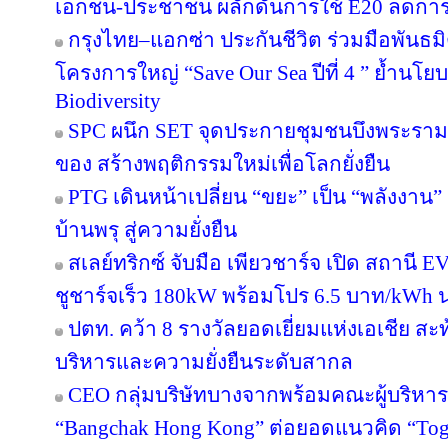
เอกชน-ประชาชน ผลักดันการใช้ E20 ลดกา
กรุงไทย–แอกซ่า ประกันชีวิต ร่วมมือพันธ
โครงการใหญ่ “Save Our Sea ปีที่ 4 ” ย้ำนโ
Biodiversity
SPC ผนึก SET จุดประกายชุมชนบึงพระราม
ของ สร้างพฤติกรรมใหม่เพื่อโลกยั่งยืน
PTG เดินหน้าเปลี่ยน “ขยะ” เป็น “พลังงาน
บ้านพรุ สู่ความยั่งยืน
สเลย์ทริกซ์ จับมือ เพียวชาร์จ เปิด สถาน
ชูชาร์จเร็ว 180kW พร้อมโปร 6.5 บาท/kWh น
ปตท. คว้า 8 รางวัลยอดเยี่ยมแห่งเอเชีย 
บริหารและความยั่งยืนระดับสากล
CEO กลุ่มบริษัทบางจากพร้อมคณะผู้บริหาร
“Bangchak Hong Kong” ต่อยอดแนวคิด “Toget