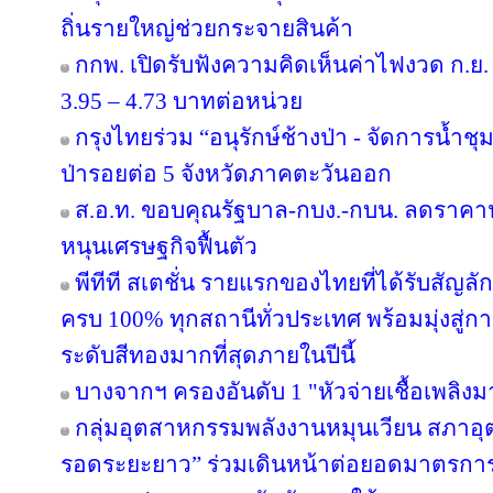
ถิ่นรายใหญ่ช่วยกระจายสินค้า
กกพ. เปิดรับฟังความคิดเห็นค่าไฟงวด ก.ย. 
3.95 – 4.73 บาทต่อหน่วย
กรุงไทยร่วม “อนุรักษ์ช้างป่า - จัดการน้ำชุม
ป่ารอยต่อ 5 จังหวัดภาคตะวันออก
ส.อ.ท. ขอบคุณรัฐบาล-กบง.-กบน. ลดราคาน้
หนุนเศรษฐกิจฟื้นตัว
พีทีที สเตชั่น รายแรกของไทยที่ได้รับสัญล
ครบ 100% ทุกสถานีทั่วประเทศ พร้อมมุ่งสู่ก
ระดับสีทองมากที่สุดภายในปีนี้
บางจากฯ ครองอันดับ 1 "หัวจ่ายเชื้อเพลิง
กลุ่มอุตสาหกรรมพลังงานหมุนเวียน สภาอุ
รอดระยะยาว” ร่วมเดินหน้าต่อยอดมาตรการภ