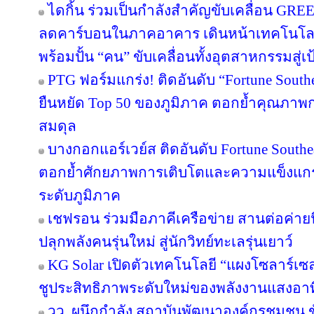
ไดกิ้น ร่วมเป็นกำลังสำคัญขับเคลื่อน GRE
ลดคาร์บอนในภาคอาคาร เดินหน้าเทคโนโลยี
พร้อมปั้น “คน” ขับเคลื่อนทั้งอุตสาหกรรมสู
PTG ฟอร์มแกร่ง! ติดอันดับ “Fortune Southea
ยืนหยัด Top 50 ของภูมิภาค ตอกย้ำคุณภาพก
สมดุล
บางกอกแอร์เวย์ส ติดอันดับ Fortune Southe
ตอกย้ำศักยภาพการเติบโตและความแข็งแกร่
ระดับภูมิภาค
เชฟรอน ร่วมมือภาคีเครือข่าย สานต่อค่ายนิ
ปลุกพลังคนรุ่นใหม่ สู่นักวิทย์ทะเลรุ่นเยาว์
KG Solar เปิดตัวเทคโนโลยี “แผงโซลาร์เซ
ชูประสิทธิภาพระดับใหม่ของพลังงานแสงอาท
วว. ผนึกกำลัง สถาบันพัฒนาองค์กรชุมชน ขั