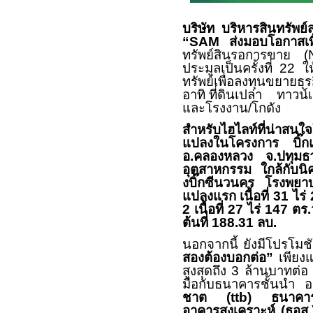
บริษัท บริหารสินทรัพย์
“
SAM
ส่งมอบโอกาสเพื
ทรัพย์สินรอการขาย (
ประมูลเป็นครั้งที่
22
ให
ทรัพย์เพื่อลงทุนขยาย
อาทิ ที่ดินเปล่า ทาวน์
และโรงงาน/โกดัง
สำหรับไฮไลท์ที่น่าสนใจ
แปลงในโครงการ บิ๊ก
อ.คลองหลวง จ.ปทุมธาน
อุตสาหกรรม ใกล้กับนิ
งบิ๊กซีนวนคร
โรงพยา
แปลงแรก
เนื้อที่
31
ไร่
2
เนื้อที่
27
ไร่
147
ตร.
ต้นที่
188.31
ลบ.
นอกจากนี้ ยังมีโปรโม
สองต้องบอกต่อ”
เพียงแ
สูงสุดถึง
3
ล้านบาทต่
มือกับธนาคารชั้นนำ อ
ชาต
(ttb)
ธนาคารก
อาคารสงเคราะห์ (ธอส.