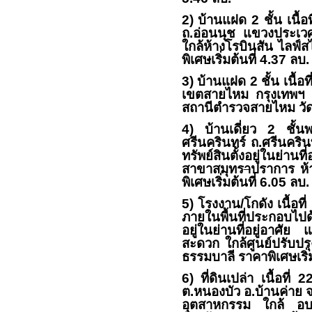
2)
บ้านแฝด
2
ชั้น เนื้อท
ถ.อ่อนนุช แขวงประเวศ เ
ใกล้ห้างโรบินสัน ไลฟ์
พิเศษเริ่มต้นที่
4.37
ล
3)
บ้านแฝด
2
ชั้น เนื้อท
เขตสายไหม กรุงเทพฯ ทรั
สถานีตำรวจสายไหม วัดธ
4)
บ้านเดี่ยว
2
ชั้นพ
ศรีนครินทร์ ถ.ศรีนคร
ทรัพย์สินตั้งอยู่ในย่าน
สาขาสมุทร
า
ปราการ ห้
พิเศษเริ่มต้นที่
6.05
ลบ.
5)
โรงงาน/โกดัง เนื้อที่
ภายในพื้นที่ประกอบไปด
อยู่ในย่านที่อยู่อา
สะดวก ใกล้ศูนย์ปรับป
ธรรมบาลี ราคาพิเศษเริ่ม
6)
ที่ดินเปล่า เนื้อที่
2
ต.หนองบัว อ.บ้านค่าย จ.
อุตสาหกรรม ใกล้ อบต