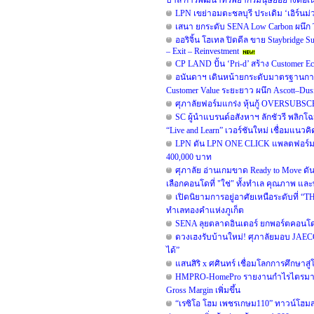
บาล การพัฒนาทรัพยากรมนุษย์อย่างต่อเน
LPN เขย่าอมตะชลบุรี ประเดิม ‘เอิร์นม่ว
เสนา ยกระดับ SENA Low Carbon ผนึก TO
ออริจิ้น โฮเทล ปิดดีล ขาย Staybridge
– Exit – Reinvestment
CP LAND ปั้น ‘Pri-d’ สร้าง Customer E
อนันดาฯ เดินหน้ายกระดับมาตรฐานการ
Customer Value ระยะยาว ผนึก Ascott–D
ศุภาลัยฟอร์มแกร่ง หุ้นกู้ OVERSUBSC
SC ผู้นำแบรนด์อสังหาฯ ลักชัวรี พลิกโ
“Live and Learn” เวอร์ชันใหม่ เชื่อมแนวคิด
LPN ดัน LPN ONE CLICK แพลตฟอร์มสำ
400,000 บาท
ศุภาลัย อ่านเกมขาด Ready to Move ดั
เลือกคอนโดที่ "ใช่" ทั้งทำเล คุณภาพ และพ
เปิดนิยามการอยู่อาศัยเหนือระดับที่ “TH
ทำเลทองคำแห่งภูเก็ต
SENA ลุยตลาดอินเตอร์ ยกพอร์ตคอนโด
ดวงเฮงรับบ้านใหม่! ศุภาลัยมอบ JAEC
ได้”
แสนสิริ x ศศินทร์ เชื่อมโลกการศึกษาสู
HMPRO-HomePro รายงานกำไรไตรมาส 2/
Gross Margin เพิ่มขึ้น
“เรซิโอ โฮม เพชรเกษม110” ทาวน์โฮมสไต