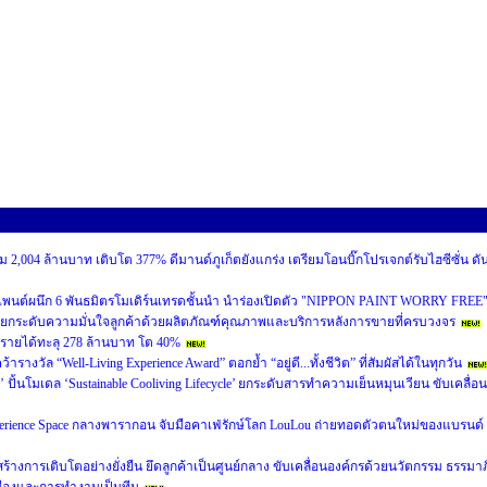
 2,004 ล้านบาท เติบโต 377% ดีมานด์ภูเก็ตยังแกร่ง เตรียมโอนบิ๊กโปรเจกต์รับไฮซีซั่น ดั
เพนต์ผนึก 6 พันธมิตรโมเดิร์นเทรดชั้นนำ นำร่องเปิดตัว "NIPPON PAINT WORRY FREE
ยกระดับความมั่นใจลูกค้าด้วยผลิตภัณฑ์คุณภาพและบริการหลังการขายที่ครบวงจร
นรายได้ทะลุ 278 ล้านบาท โต 40%
งวัล “Well-Living Experience Award” ตอกย้ำ “อยู่ดี...ทั้งชีวิต” ที่สัมผัสได้ในทุกวัน
’ ปั้นโมเดล ‘Sustainable Cooliving Lifecycle’ ยกระดับสารทำความเย็นหมุนเวียน ขับเคลื่อน
perience Space กลางพารากอน จับมือคาเฟ่รักษ์โลก LouLou ถ่ายทอดตัวตนใหม่ของแบรนด์
หน้าสร้างการเติบโตอย่างยั่งยืน ยึดลูกค้าเป็นศูนย์กลาง ขับเคลื่อนองค์กรด้วยนวัตกรรม ธรรมาภ