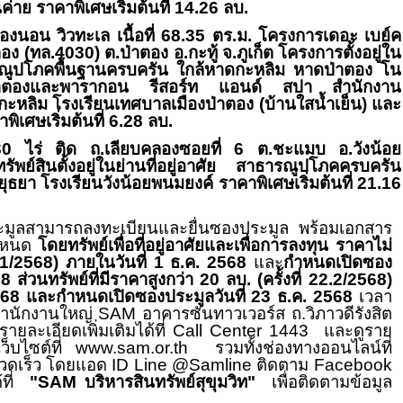
่าย ราคาพิเศษเริ่มต้นที่
14.26
ลบ.
องนอน วิวทะเล เนื้อที่
68.35
ตร.ม. โครงการเดอะ เบย์ค
ตอง (ทล.
4030)
ต.ป่าตอง อ.กะทู้ จ.ภูเก็ต โครงการตั้งอยู่ใน
ธารณูปโภคพื้นฐานครบครัน ใกล้หาดกะหลิม หาดป่าตอง โน
 ป่าตองและพารากอน รีสอร์ท แอนด์ สปา สำนักงาน
หลิม โรงเรียนเทศบาลเมืองป่าตอง (บ้านใสน้ำเย็น) และ
ิเศษเริ่มต้นที่
6.28
ลบ.
30
ไร่ ติด ถ.เลียบคลองซอยที่
6
ต.ชะแมบ อ.วังน้อย
พย์สินตั้งอยู่ในย่านที่อยู่อาศัย สาธารณูปโภคครบครัน
ธยา โรงเรียนวังน้อยพนมยงค์ ราคาพิเศษเริ่มต้นที่
21.16
วมประมูลสามารถลงทะเบียนและยื่นซองประมูล พร้อมเอกสาร
กำหนด
โดยทรัพย์เพื่อที่อยู่อาศัยและเพื่อการลงทุน
ราคาไม่
.1/2568)
ภายในวันที่
1
ธ.ค.
2568
และ
กำหนดเปิดซอง
68
ส่วนทรัพย์ที่มีราคาสูงกว่า
20
ลบ. (ครั้งที่
22.2/2568)
568
และกำหนดเปิดซองประมูลวันที่
23
ธ.ค.
2568
เวลา
่สำนักงานใหญ่
SAM
อาคารซันทาวเวอร์ส ถ.วิภาวดีรังสิต
ยละเอียดเพิ่มเติมได้ที่
Call Center
1443
และดูราย
เว็บไซต์ที่
www.sam.or.th
รวมทั้งช่องทางออนไลน์ที่
ดเร็ว โดยแอด
ID Line @Samline
ติดตาม
Facebook
้ที่
"SAM
บริหารสินทรัพย์สุขุมวิท"
เพื่อติดตามข้อมูล