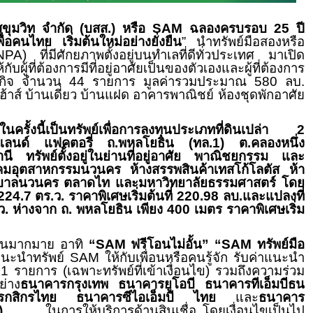
สุขุมวิท จำกัด (บสส.) หรือ
SAM
ฉลองครบรอบ
25
ปี
่อคนไทย เริ่มต้นใหม่อย่างยั่งยืน
” นำทรัพย์มือสองหรือ
NPA)
ที่มีศักยภาพตั้งอยู่บนทำเลที่ดีทั่วประเทศ มาเปิด
้กับผู้ที่ต้องการมีที่อยู่อาศัยเป็นของตัวเองและผู้ที่ต้องการ
ธุรกิจ จำนวน
44
รายการ มูลค่ารวมประมาณ
580
ลบ.
เฮ้าส์ บ้านเดี่ยว บ้านแฝด อาคารพาณิชย์ ห้องชุดพักอาศัย
ในครั้งนี้เป็นทรัพย์เพื่อการลงทุนประเภทที่ดินเปล่า
2
แลนด์ แฟคตอรี่ ถ.พหลโยธิน (ทล.
1)
ต.คลองหนึ่ง
ี ทรัพย์ตั้งอยู่ในย่านที่อยู่อาศัย พาณิชยกรรม และ
คมอุตสาหกรรมนวนคร ห้างสรรพสินค้าเทสโก้โลตัส
ห้า
บาลนวนคร ตลาดไท และมหาวิทยาลัยธรรมศาสตร์
โดย
224.7
ตร.ว. ราคาพิเศษเริ่มต้นที่
220.98
ลบ.และแปลงที่
ว. ห่างจาก ถ. พหลโยธิน เพียง
400
เมตร ราคาพิเศษเริ่ม
ชันมากมาย อาทิ
“SAM
ฟรีโอนไม่อั้น
”
“SAM
ทรัพย์มือ
นะนำทรัพย์
SAM
ให้กับเพื่อนหรือคนรู้จัก รับค่าแนะนำ
อ
1
รายการ (เฉพาะทรัพย์ที่เข้าเงื่อนไข
)
รวมถึงความร่วม
ย่าง
ธนาคารกรุงเทพ ธนาคารยูโอบี ธนาคารทีเอ็มบีธน
สิกรไทย ธนาคารซีไอเอ็มบี ไทย
และ
ธนาคาร
)
ในการให้บริการด้านสินเชื่อ โดยเงื่อนไขเป็นไป