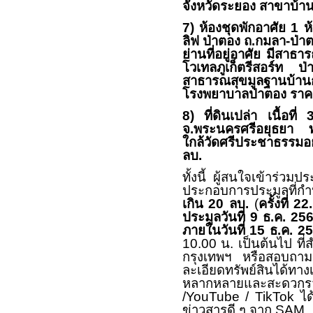
จังหวัดระยอง สาขาบ้านค
7)
ห้องชุดพักอาศัย
1
ห้
ลิฟ ป่าตอง ถ.กมลา-ป่า
ย่านที่อยู่อาศัย มีสา
โวเทลภูเก็ตรีสอร์ท
สาธารณสุขมูลฐานบ้านกะ
โรงพยาบาลป่าตอง ราคาพ
8)
ที่ดินเปล่า เนื้อที่
จ.พระนครศรีอยุธยา ทรั
ใกล้วัดศรีประชาธรรมอยุ
ลบ.
ทั้งนี้ ผู้สนใจเข้าร่
ประกอบการประมูลที่
เกิน
20
ลบ.
(
ครั้งที่
22
ประมูลวันที่
9
ธ.ค.
25
ภายในวันที่
15
ธ.ค.
2
10.00
น. เป็นต้นไป ที
กรุงเทพฯ หรือสอบถามรา
ละเอียดทรัพย์สินได้ทาง
หลากหลายและสะดวกรว
/YouTube /
TikTok
ได
ข่าวสารดี ๆ จาก
SAM