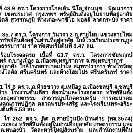
ี่
43.9
ตร.ว.โครงการโกลเด้น นีโอ อ่อนนุช - พัฒนาการ
ขตประเวศ กรุงเทพฯ ทรัพย์สินตั้งอยู่ในย่านที่อยู่อาศัย
สไตล์ สุวรรณภูมิ ห้างเดอะพาซิโอ มอลล์ ลาดกระบัง ราคา
บ.
ี่
35.7
ตร.ว. โครงการ วันวรา
2
ถ.สายไหม แขวงสายไหม
พย์สินตั้งอยู่ในย่านที่อยู่อาศัย ใกล้โรงเรียนประชานุกูล
รรมาราม ราคาพิเศษเริ่มต้นที่
3.47
ลบ.
ร้อมโรงจอดรถ เนื้อที่
63.7
ตร.ว. โครงการชัยพฤกษ์
ินทร์ ต.บางเมือง อ.เมืองสมุทรปราการ จ.สมุทรปราการ
ที่อยู่อาศัย ใกล้โรงพยาบาลเปาโล สมุทรปราการ ห้างไทวัสดุ
างโลตัส ศรีนครินทร์ และห้างโฮมโปร ศรีนครินทร์ ราคา
1
ไร่
6
ตร.ว. ถ.ห้วยขวาง ต.เหมือง อ.เมืองชลบุรี จ.ชลบุรี
้วย โรงงานชั้นเดียว ห้องน้ำและโรงจอดรถ ทรัพย์สินตั้ง
ศัย และอุตสาหกรรม สาธารณูปโภคครบครัน การคมนาคม
รุงคุณภาพปฏิกูล ตลาดพรประเสริฐ และโรงเรียนพระอริยะ
ต้นที่
6.53
ลบ.
2
ไร่
252
ตร.ว. ติด ถ.สายบ้านบึง-บ้านค่าย (ทล.
3574)
ระยอง ทรัพย์สินตั้งอยู่ในย่านที่อยู่อาศัย เกษตรกรรม และ
.หนองบัว วัดละหารใหญ่สังฆราม และสำนักงานที่ดิน