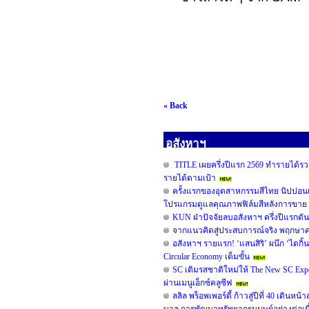
« Back
อสังหาฯ
TITLE เผยครึ่งปีแรก 2569 ทำรายได้รวม
รายได้ตามเป้า
ครั้งแรกของอุตสาหกรรมสีไทย นิปปอน
โปรแกรมดูแลคุณภาพฟิล์มสีหลังการขาย 
KUN ฝ่าปัจจัยลบอสังหาฯ ครึ่งปีแรกดั
จากแนวคิดสู่ประสบการณ์จริง พฤกษาคว้ารา
อสังหาฯ รายแรก! ‘แสนสิริ’ ผนึก ‘ไดกิ้น
Circular Economy เต็มขั้น
SC เติมรสชาติใหม่ให้ The New SC Ex
ผ่านเมนูเอ็กซ์คลูซีฟ
ลลิล พร็อพเพอร์ตี้ ก้าวสู่ปีที่ 40 เดิน