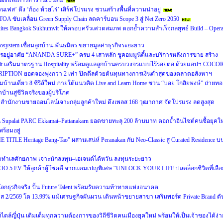
ื่องและการทำงานเป็นทีม
นเฟส’ ดึง ‘ก้อง ห้วยไร่’ เสิร์ฟโปรแรง ชวนสร้างพื้นที่ความน่าอยู่
A ขับเคลื่อน Green Supply Chain ลดคาร์บอน Scope 3 สู่ Net Zero 2050
 Suites Bangkok Sukhumvit ให้ครอบครัวเศวตสมภพ ตอกย้ำความสำเร็จกลยุทธ์ Build – Opera
cosystem เชื่อมลูกบ้าน-พันธมิตร ขยายมูลค่าธุรกิจระยะยาว
อยู่อาศัย “ANANDA SURE+” ครบ 4 เสาหลัก ชูคอมมูนิตี้และบริการหลังการขาย สร้าง
usit เสริมมาตรฐาน Hospitality พร้อมดูแลลูกบ้านครบวงจรแบบไร้รอยต่อ ด้วยแอปฯ COCO
RIPTION ยอดจองพุ่งกว่า 2 เท่า ปิดดีลด้วยต้นทุนทางการเงินต่ำสุดของตลาดอสังหาฯ
ฉมบ้านเดี่ยว 8 ซีรีส์ใหม่ ภายใต้แนวคิด Live and Learn Home ชวน “บอย โกสิยพงษ์” ถ่ายท
บ้านสู่ชีวิตจริงของผู้บริโภค
นักงานขายออนไลน์เจาะกลุ่มลูกค้าใหม่ ดึงเพลส 168 วุฒากาศ จัดโปรแรง ลดสูงสุด
น Supalai PARC Ekkamai–Pattanakarn ยอดขายทะลุ 200 ล้านบาท ตอกย้ำอินไซต์คนซื้อยุคให
ร้อมอยู่
E TITLE Heritage Bang-Tao” ผสานเสน่ห์ Peranakan กับ Neo-Classic สู่ Curated Residence บ
ทำเลศักยภาพ เจาะนักลงทุน–เอเจนต์ไต้หวัน ลงทุนระยะยาว
OO 5 EV ให้ลูกค้าผู้โชคดี จากแคมเปญพิเศษ “UNLOCK YOUR LIFE ปลดล็อกชีวิตที่เลือ
่โลกธุรกิจจริง ปั้น Future Talent พร้อมรับความท้าทายแห่งอนาคต
2569 โต 13.99% แม้เศรษฐกิจผันผวน เดินหน้าขยายสาขา เสริมพอร์ต Private Brand ดั
ล์ญี่ปุ่น เติมเต็มทุกความต้องการของวิถีชีวิตคนเมืองยุคใหม่ พร้อมให้เป็นเจ้าของได้ง่า