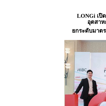
เปิด
LONGi
อุตสาห
ยกระดับมาตรฐ