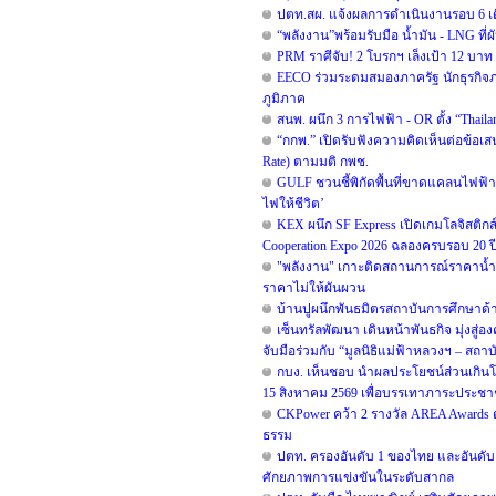
ปตท.สผ. แจ้งผลการดำเนินงานรอบ 6 เด
“พลังงาน”พร้อมรับมือ น้ำมัน - LNG ท
PRM ราศีจับ! 2 โบรกฯ เล็งเป้า 12 บาท ช
EECO ร่วมระดมสมองภาครัฐ นักธุรกิจ
ภูมิภาค
สนพ. ผนึก 3 การไฟฟ้า - OR ตั้ง “Thai
“กกพ.” เปิดรับฟังความคิดเห็นต่อข้อเ
Rate) ตามมติ กพช.
GULF ชวนชี้พิกัดพื้นที่ขาดแคลนไฟฟ้า เพ
ไฟให้ชีวิต’
KEX ผนึก SF Express เปิดเกมโลจิสติกส
Cooperation Expo 2026 ฉลองครบรอบ 20 ปี ท
"พลังงาน" เกาะติดสถานการณ์ราคาน้ำมั
ราคาไม่ให้ผันผวน
บ้านปูผนึกพันธมิตรสถาบันการศึกษาด
เซ็นทรัลพัฒนา เดินหน้าพันธกิจ มุ่งสู่อ
จับมือร่วมกับ “มูลนิธิแม่ฟ้าหลวงฯ – สถา
กบง. เห็นชอบ นำผลประโยชน์ส่วนเกินโรงก
15 สิงหาคม 2569 เพื่อบรรเทาภาระประช
CKPower คว้า 2 รางวัล AREA Awards ต่อ
ธรรม
ปตท. ครองอันดับ 1 ของไทย และอันดับ 2 
ศักยภาพการแข่งขันในระดับสากล