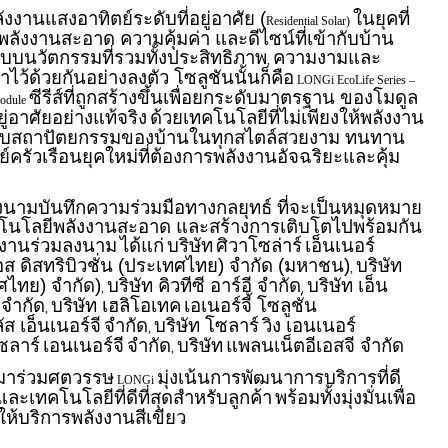
งานแสงอาทิตย์ระดับที่อยู่อาศัย (
ในยุคที่
Residential Solar)
พลังงานสะอาด ความคุ้มค่า และดีไซน์ที่เข้ากับบ้าน
บบนวัตกรรมที่รวมทั้งประสิทธิภาพ
ความงามและ
,
้าไว้ด้วยกันอย่างลงตัว โซลูชันนั้นก็คือ
LONGi EcoLife Series –
ซีรีส์ที่ถูกสร้างขึ้นเพื่อยกระดับมาตรฐาน ของโมดูล
Module
ู่อาศัยอย่างแท้จริง
ด้วยเทคโนโลยีที่ไม่เพียงให้พลังงาน
ืนกับสถาปัตยกรรมของบ้านในทุกสไตล์สวยงาม ทนทาน
รัวเรือนยุคใหม่ที่ต้องการพลังงานอัจฉริยะและคุ้ม
งนามบันทึกความร่วมมือทางกลยุทธ์ ที่จะเป็นหมุดหมาย
โนโลยีพลังงานสะอาด และสร้างการเติบโตไปพร้อมกัน
ยงานร่วมลงนาม
ได้แก่
บริษัท
ศิวาโซล่าร์
เอ็นเนอร์
อส ดิสทริบิวชั่น (ประเทศไทย) จำกัด (มหาชน)
บริษัท
,
ทศไทย) จำกัด)
บริษัท คิวทีซี อาร์อี จำกัด
บริษัท เอ็น
,
,
) จำกัด
บริษัท เฮลิโอเทค
เอเนอร์จี้ โซลูชั่น
,
ส เอ็นเนอร์จี
จำกัด
บริษัท โซลาร์
วิง เอนเนอร์
,
ซลาร์
เอนเนอร์จี
จำกัด
บริษัท
แพลนเน็ตอีเอสจี จำกัด
,
นมาร่วมศตวรรษ
มุ่งเน้นการพัฒนาการบริการที่ดี
LONGi
ะเทคโนโลยีที่ดีที่สุดสำหรับลูกค้า
พร้อมทั้งมุ่งมั่นเพื่อ
้บริการพลังงานสีเขียว