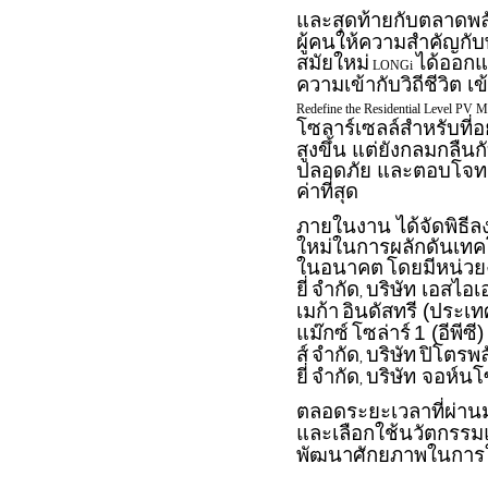
และสุดท้ายกับตลาดพลัง
ผู้คนให้ความสำคัญกับ
สมัยใหม่
ได้ออกแ
LONGi
ความเข้ากับวิถีชีวิต เข
Redefine the Residential Level PV 
โซลาร์เซลล์สำหรับที่อย
สูงขึ้น แต่ยังกลมกล
ปลอดภัย และตอบโจทย์ค
ค่าที่สุด
ภายในงาน ได้จัดพิธีล
ใหม่ในการผลักดันเทค
ในอนาคต
โดยมีหน่ว
ยี่
จำกัด
บริษัท เอสไอเ
,
เมก้า
อินดัสทรี (ประเ
แม๊กซ์
โซล่าร์
1 (อีพีซี
ส์
จำกัด
บริษัท
ปิโตรพลั
,
ยี่
จำกัด
บริษัท จอห์นโ
,
ตลอดระยะเวลาที่ผ่า
และเลือกใช้นวัตกรรมแล
พัฒนาศักยภาพในการให