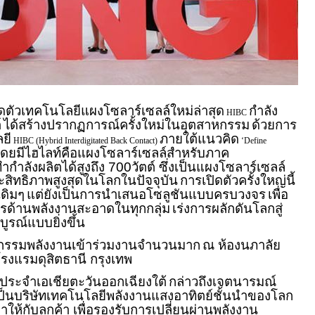
ิดตัวเทคโนโลยีแผงโซลาร์เซลล์ใหม่ล่าสุด
กำลัง
HIBC
์
ได้สร้างปรากฏการณ์ครั้งใหม่ในอุตสาหกรรม
ด้วยการ
ยี
ภายใต้แนวคิด
HIBC (Hybrid Interdigitated Back Contact)
‘Define
ดยมีไฮไลท์คือแผงโซลาร์เซลล์สำหรับภาค
ำกำลังผลิตได้สูงถึง 700วัตต์ ซึ่งเป็นแผงโซลาร์เซลล์
ระสิทธิภาพสูงสุดในโลกในปัจจุบัน
การเปิดตัวครั้งใหญ่นี้
เดิมๆ
แต่ยังเป็นการนำเสนอโซลูชันแบบครบวงจร
เพื่อ
รด้านพลังงานสะอาดในทุกกลุ่ม
เร่งการผลักดันโลกสู่
ูรณ์แบบยิ่งขึ้น
วัตกรรมพลังงานเข้าร่วมงานจำนวนมาก
ณ ห้องนภาลัย
รงแรมดุสิตธานี กรุงเทพ
ารประจำเอเชียตะวันออกเฉียงใต้
กล่าวถึงเจตนารมณ์
่จะเป็นบริษัทเทคโนโลยีพลังงานแสงอาทิตย์ชั้นนำของโลก
ให้กับลูกค้า เพื่อรองรับการเปลี่ยนผ่านพลังงาน