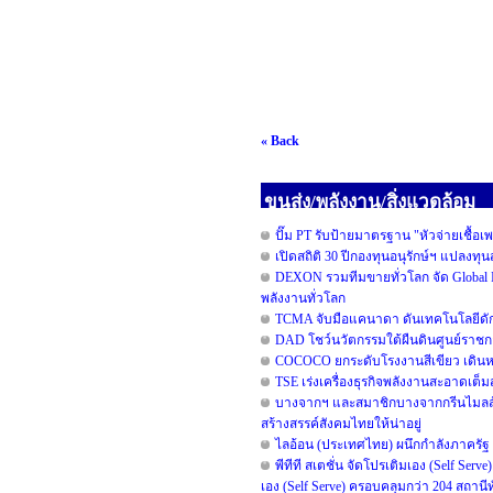
« Back
ขนส่ง/พลังงาน/สิ่งแวดล้อม
ปั๊ม PT รับป้ายมาตรฐาน "หัวจ่ายเชื้อเ
เปิดสถิติ 30 ปีกองทุนอนุรักษ์ฯ แปลงท
DEXON รวมทีมขายทั่วโลก จัด Global I
พลังงานทั่วโลก
TCMA จับมือแคนาดา ดันเทคโนโลยีดักจ
DAD โชว์นวัตกรรมใต้ผืนดินศูนย์ราชกา
COCOCO ยกระดับโรงงานสีเขียว เดินหน
TSE เร่งเครื่องธุรกิจพลังงานสะอาดเต็
บางจากฯ และสมาชิกบางจากกรีนไมลส์ร่วม
สร้างสรรค์สังคมไทยให้น่าอยู่
ไลอ้อน (ประเทศไทย) ผนึกกำลังภาครัฐ 
พีทีที สเตชั่น จัดโปรเติมเอง (Self Serv
เอง (Self Serve) ครอบคลุมกว่า 204 สถานี