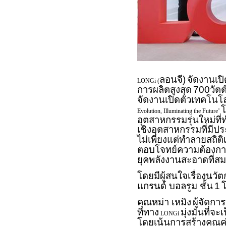
ลอนจี)
จัดงานเป
LONGi (
การผลิตสูงสุด
700วัตต
จัดงานเปิดตัวเทคโนโล
โ
Evolution, Illuminating the Future’
อุตสาหกรรมรุ่นใหม่ที่ท
เชิงอุตสาหกรรมที่มีป
ไม่เพียงแต่ทำลายสถิติ
ตอบโจทย์ความต้องกา
ยุคพลังงานสะอาดที่สมบ
โดยมีผู้สนใจเรื่องน
แกรนด์ บอลรูม ชั้น
1
โ
คุณหม่า เหมิง
ผู้จัดก
ที่ทาง
มุ่งมั่นที
LONGi
โดยเน้นการสร้างคุณค่า