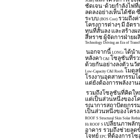
Scale)
ชัดเจน
ด้วยกำลังไฟที่
"
ลดลงอย่างเห็นได้ชัด
ซ
ระบบ
รวมถึงค
(BOS Cost)
โครงการต่างๆ
มี
อัตร
ทุนที่สั้นลง
และสร้างผ
สีหราช
ผู้จัดการฝ่ายผ
Technology Driving an Era of Trans
นอกจากนี้
ได้นำเ
LONGi
หลังคา
โซลูชันที่ร
C&I
ด้วยกันอย่างลงตัว
นวัต
โมดูลท
Low-Capacity C&I Roofs
โรงงานอุตสาหกรรมโดย
แต่ยังต้องการพลังงาน
รวมถึงโซลูชันที่คิดให
แต่เป็นส่วนหนึ่งของโ
รณาการสถาปัตยกรรมและ
เป็นส่วนหนึ่งของโครงส
ROOF S Structural Skin Solar Rethi
เปลี่ยนภาพลั
Hi ROOF S
อาคาร รวมถึงช่วยลดข
โจทย์
ที่ต้องการโซล
EPC