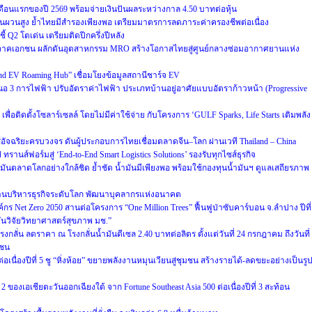
ือนแรกของปี 2569 พร้อมจ่ายเงินปันผลระหว่างกาล 4.50 บาทต่อหุ้น
ี่ผันผวนสูง ย้ำไทยมีสำรองเพียงพอ เตรียมมาตรการลดภาระค่าครองชีพต่อเนื่อง
ี้ Q2 โตเด่น เตรียมติดปีกครึ่งปีหลัง
ภาคเอกชน ผลักดันอุตสาหกรรม MRO สร้างโอกาสไทยสู่ศูนย์กลางซ่อมอากาศยานแห่ง
land EV Roaming Hub” เชื่อมโยงข้อมูลสถานีชาร์จ EV
สนอ 3 การไฟฟ้า ปรับอัตราค่าไฟฟ้า ประเภทบ้านอยู่อาศัยแบบอัตราก้าวหน้า (Progressive
ื่อติดตั้งโซลาร์เซลล์ โดยไม่มีค่าใช้จ่าย กับโครงการ ‘GULF Sparks, Life Starts เติมพลัง
์อัจฉริยะครบวงจร ดันผู้ประกอบการไทยเชื่อมตลาดจีน–โลก ผ่านเวที Thailand – China
รานส์ฟอร์มสู่ ‘End-to-End Smart Logistics Solutions’ รองรับทุกไซส์ธุรกิจ
นตลาดโลกอย่างใกล้ชิด ย้ำชัด น้ำมันมีเพียงพอ พร้อมใช้กองทุนน้ำมันฯ ดูแลเสถียรภาพ
้านบริหารธุรกิจระดับโลก พัฒนาบุคลากรแห่งอนาคต
งค์กร Net Zero 2050 สานต่อโครงการ “One Million Trees” ฟื้นฟูป่าซับคาร์บอน จ.ลำปาง ปีที่
บันวิจัยวิทยาศาสตร์สุขภาพ มช.”
ลั่น ลดราคา ณ โรงกลั่นน้ำมันดีเซล 2.40 บาทต่อลิตร ตั้งแต่วันที่ 24 กรกฎาคม ถึงวันที่
าชน
เนื่องปีที่ 5 ชู “หิ่งห้อย” ขยายพลังงานหมุนเวียนสู่ชุมชน สร้างรายได้-ลดขยะอย่างเป็นรู
ของเอเชียตะวันออกเฉียงใต้ จาก Fortune Southeast Asia 500 ต่อเนื่องปีที่ 3 สะท้อน