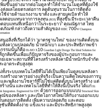
(C&I)
เพิ่มขึ้นอย่างมากต่อโมดูล
ทำให้จำนวนโมดูลที่ต้องใช้
ึ่งส่งผลโดยตรงต่อการ
ลดต้นทุนรวมในการติดตั้ง
่าใช้จ่ายด้านแรงงาน
ขาตั้ง
และสายเคเบิล
ทำให้
าผลตอบแทนจากการลงทุน
ที่สูงขึ้น
มีระยะเวลาคืน
(ROI)
ลตอบแทนที่เหนือกว่าในระยะยาว"
คุณณัฐภาส ไทย
ลิตภัณฑ์
กล่าวถึงความสำคัญของ
700
HIBC
W Champion
formation
สนอสิ่งที่เรียกได้ว่า ‘มาตรฐานใหม่’ ของงานติดตั้งบน
วมทั้งความปลอดภัย น้ำหนักเบา และประสิทธิภาพเข้า
กรรมนั้นก็คือ
10
Hi-MO X
Guardian Light Design The Ideal Solution for
ี่ถูกคิดขึ้นเพื่อแก้ปัญหาจริงของผู้ประกอบการและ
เฉพาะสถานที่ที่โครงสร้างหลังคามีน้ำหนักรับจำกัด
สะอาดระดับสูงสุด
ม่ทั้งระบบเทคโนโลยีที่ไม่ได้เป็นเพียงโมดูลบนหลังคา
ครงสร้างอาคารอย่างแท้จริง
เป็นความคิดใหม่ของการบู
พลังงานโซลาร์ที่ไม่ใช่แค่ติดตั้งบนโครงสร้าง แต่
ร้างนั้น
และเทคโนโลยีที่ทำให้สิ่งนี้เป็นจริง
ได้แก่
Hi
ด้วยการออกแบบแบบ
nk Integration. Engineered for EPC
Structural Skin
กษณ์ของหลังคา และเปิดโอกาสใหม่ให้กับงานออกแบบ
ั้นตอนการติดตั้ง เพิ่มความปลอดภัย และตอบ
ูชันที่ติดตั้งง่าย แข็งแรง และมีประสิทธิภาพสูงสุด