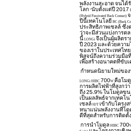
พลังงานสะอาด
จนได้
โลก
นับตั้งแต่ปี
2017
“
จ
(Hybrid Passivated Back Contact)
ปีนี้เทคโนโลยี
BC (Back Co
ประสิทธิภาพเซลล์ ซึ่
ว่าจะมีส่วนแบ่งการตล
นี้
จึงเป็นผู้ผลิตร
LONGi
ปี
2023
และด้วยความไ
ของเราในประเทศไทยเ
พิสูจน์ถึงความร่วมมือ
เพื่อสร้างอนาคตที่ขับเ
กำหนดนิยามใหม่ของ
700
คือโมด
LONGi HIBC
W
การผลิตไฟฟ้าที่สูงกว่า
ถึง
25.9%
ในโมดูลข
เป็นผลลัพธ์จากเทคโน
เซลล์
เข้ากับโครงส
HJT
หนาแน่นพลังงานที่โดด
ดีที่สุดสำหรับการติดตั้
การนำโมดูล
700
HIBC
และโครงการเชิงพ