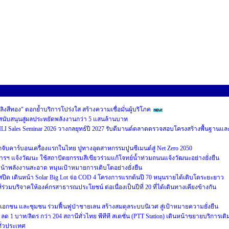
พลิงสีทอง" ตอกย้ำบริการโปร่งใส สร้างความเชื่อมั่นผู้บริโภค
ุนสนับสนุนสู่ผลประหยัดพลังงานกว่า 5 แสนล้านบาท
LI Sales Seminar 2026 วางกลยุทธ์ปี 2027 รับดีมานด์ตลาดตรวจสอบโครงสร้างพื้นฐานแล
ับคาร์บอนเครื่องแรกในไทย ปูทางอุตสาหกรรมปูนซีเมนต์สู่ Net Zero 2050
รฯ แจ้งวัฒนะ ใช้สถาปัตยกรรมสีเขียวร่วมแก้โจทย์น้ำท่วมถนนแจ้งวัฒนะอย่างยั่งยืน
้าพลังงานสะอาด หนุนเป้าหมายการเติบโตอย่างยั่งยืน
มสปีด เดินหน้า Solar Big Lot จ่อ COD 4 โครงการแรกต้นปี 70 หนุนรายได้เติบโตระยะยาว
บริจาคให้องค์กรสาธารณประโยชน์ ต่อเนื่องเป็นปีที่ 20 ที่ได้เดินทางเคียงข้างกัน
เอกชน และชุมชน ร่วมฟื้นฟูป่าชายเลน สร้างสมดุลระบบนิเวศ สู่เป้าหมายความยั่งยืน
e) ลด 1 บาท/ลิตร กว่า 204 สถานีทั่วไทย พีทีที สเตชั่น (PTT Station) เดินหน้าขยายบริการเติ
ทั่วประเทศ