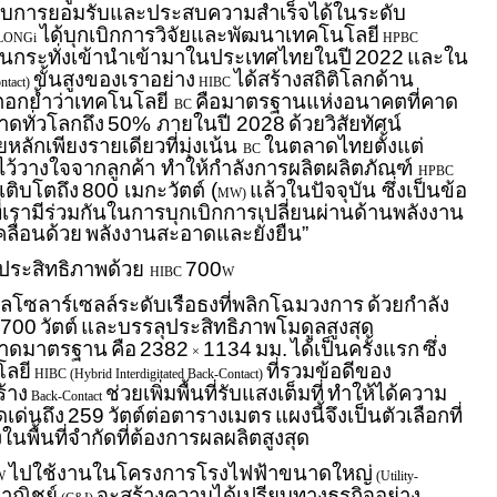
รับการยอมรับและประสบความสำเร็จได้ในระดับ
ได้บุกเบิกการวิจัยและพัฒนาเทคโนโลยี
LONGi
HPBC
นกระทั่งเข้านำเข้ามาในประเทศไทยในปี
2022
และใน
ขั้นสูงของเราอย่าง
ได้สร้างสถิติโลกด้าน
ntact)
HIBC
งตอกย้ำว่าเทคโนโลยี
คือมาตรฐานแห่งอนาคตที่คาด
BC
าดทั่วโลกถึง
50% ภายในปี 2028
ด้วยวิสัยทัศน์
ายหลักเพียงรายเดียวที่มุ่งเน้น
ในตลาดไทยตั้งแต่
BC
ว้วางใจจากลูกค้า ทำให้กำลังการผลิตผลิตภัณฑ์
HPBC
ติบโตถึง
800 เมกะวัตต์ (
แล้วในปัจจุบัน ซึ่งเป็นข้อ
MW)
ที่เรามีร่วมกันในการบุกเบิกการเปลี่ยนผ่านด้านพลังงาน
คลื่อนด้วย
พลังงานสะอาดและยั่งยืน”
ประสิทธิภาพด้วย
700
HIBC
W
ูลโซลาร์เซลล์ระดับเรือธงที่พลิกโฉมวงการ
ด้วยกำลัง
700
วัตต์
และบรรลุประสิทธิภาพโมดูลสูงสุด
นาดมาตรฐาน
คือ
2382
1134
มม.
ได้เป็นครั้งแรก
ซึ่ง
×
โลยี
ที่รวมข้อดีของ
HIBC (Hybrid Interdigitated Back-Contact)
ร้าง
ช่วยเพิ่มพื้นที่รับแสงเต็มที่
ทำให้ได้ความ
Back-Contact
เด่นถึง
259
วัตต์ต่อตารางเมตร
แผงนี้จึงเป็นตัวเลือกที่
งในพื้นที่จำกัดที่ต้องการผลผลิตสูงสุด
ไปใช้งานในโครงการโรงไฟฟ้าขนาดใหญ่
W
(Utility-
าณิชย์
จะสร้างความได้เปรียบทางธุรกิจอย่าง