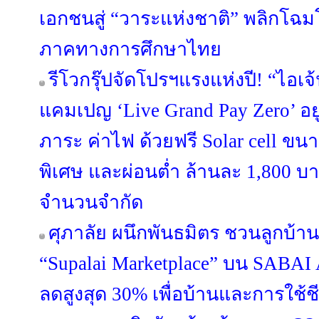
เอกชนสู่ “วาระแห่งชาติ” พลิกโ
ภาคทางการศึกษาไทย
รีโวกรุ๊ปจัดโปรฯแรงแห่งปี! “ไอเจ
แคมเปญ ‘Live Grand Pay Zero’ อยู
ภาระ ค่าไฟ ด้วยฟรี Solar cell ขน
พิเศษ และผ่อนต่ำ ล้านละ 1,800 บา
จำนวนจำกัด
ศุภาลัย ผนึกพันธมิตร ชวนลูกบ้าน
“Supalai Marketplace” บน SABAI 
ลดสูงสุด 30% เพื่อบ้านและการใช้