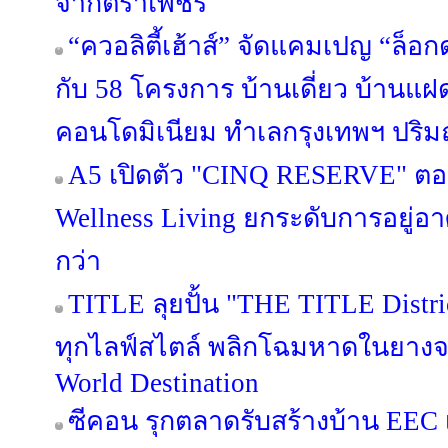
จากตราเพชร
“ควอลิตี้เฮ้าส์” จัดแคมเปญ “ล็อก
กับ 58 โครงการ บ้านเดี่ยว บ้านแ
คอนโดมิเนียม ทำเลกรุงเทพฯ ปริมณ
A5 เปิดตัว "CINQ RESERVE" ตอกย
Wellness Living ยกระดับการอยู่อาศ
กว่า
TITLE ลุยปั้น "THE TITLE Distric
ทุกไลฟ์สไตล์ พลิกโฉมหาดในยางจา
World Destination
ซีคอน รุกตลาดรับสร้างบ้าน EEC เป