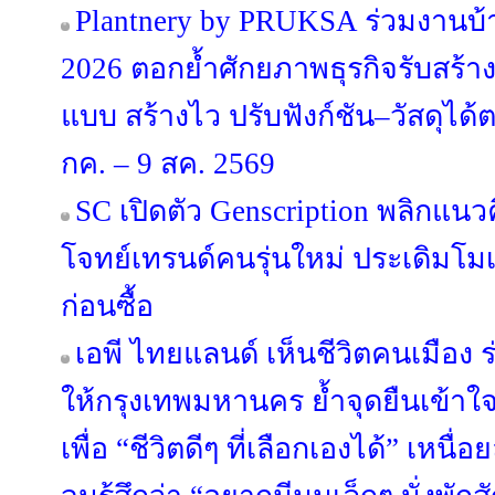
Plantnery by PRUKSA ร่วมงานบ
2026 ตอกย้ำศักยภาพธุรกิจรับสร้า
แบบ สร้างไว ปรับฟังก์ชัน–วัสดุได
กค. – 9 สค. 2569
SC เปิดตัว Genscription พลิกแนว
โจทย์เทรนด์คนรุ่นใหม่ ประเดิมโม
ก่อนซื้อ
เอพี ไทยแลนด์ เห็นชีวิตคนเมือง ร่
ให้กรุงเทพมหานคร ย้ำจุดยืนเข้าใ
เพื่อ “ชีวิตดีๆ ที่เลือกเองได้” เหนื