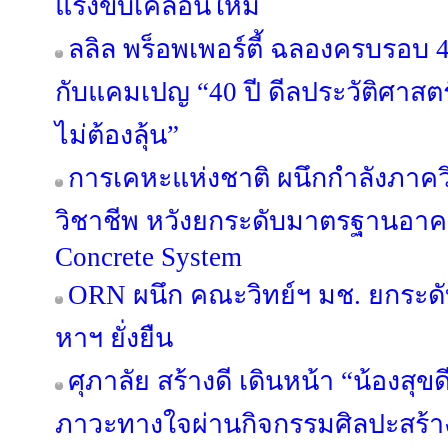
แรงขับเคลื่อนใหม่
ลลิล พร็อพเพอร์ตี้ ฉลองครบรอบ 4
กับแคมเปญ “40 ปี ดีลประวัติศาสตร
ไม่ต้องลุ้น”
การเคหะแห่งชาติ ผนึกกำลังภาค
วิชาชีพ หวังยกระดับมาตรฐานอาค
Concrete System
ORN ผนึก คณะวิทย์ฯ มช. ยกระดับ
หาฯ ยั่งยืน
ศุภาลัย สร้างดี เดินหน้า “น้องสุขดี 
ภาวะทางใจผ่านกิจกรรมศิลปะสร้า