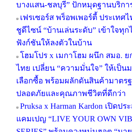
บางแสน-ชลบุรี” ปักหมุดฐานบริก
เฟรเซอร์ส พร็อพเพอร์ตี้ ประเทศไท
ชูดีไซน์ “บ้านเล่นระดับ” เข้าใจทุ
ฟังก์ชันให้ลงตัวในบ้าน
โฮมโปร x เมกาโฮม ผนึก สมอ. ย
ไทย เปลี่ยน “ความมั่นใจ” ให้เป็
เลือกซื้อ พร้อมผลักดันสินค้ามาตรฐา
ปลอดภัยและคุณภาพชีวิตที่ดีกว่า
Pruksa x Harman Kardon เปิดประ
แคมเปญ “LIVE YOUR OWN VIB
SERIES” พร้อมควงหนุ่มฮอต “มาย 