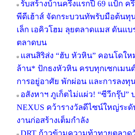
รับสร้างบ้านครึ่งแรกปี 69 แป้ก ค
พีดีเฮ้าส์ จัดกระบวนทัพรับมือต้นท
เล็ก เอคิวโฮม ลุยตลาดแมส ดันแบรนด์
ตลาดบน
แสนสิริส่ง “ฮับ หัวหิน” คอนโดใหม
ล้าน* ปักธงหัวหิน ครบทุกเซกเมนต
การอยู่อาศัย พักผ่อน และการลงทุ
อสังหาฯ ภูเก็ตไม่แผ่ว! “ซีวีกรุ๊
NEXUS คว้ารางวัลดีไซน์ใหญ่ระดับ
งานก่อสร้างเต็มกำลัง
DRT ก้าวข้ามความท้าทายตลาดวัสด