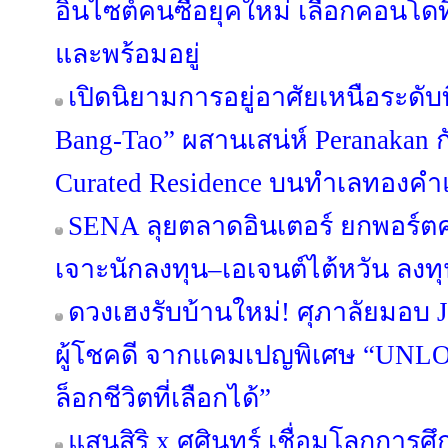
อินไซต์คนซื้อยุคใหม่ เลือกคอนโดที
และพร้อมอยู่
เปิดนิยามการอยู่อาศัยเหนือระดับ
Bang-Tao” ผสานเสน่ห์ Peranakan กั
Curated Residence บนทำเลทองคำแ
SENA ลุยตลาดอินเตอร์ ยกพอร์
เจาะนักลงทุน–เอเจนต์ไต้หวัน ลง
ดวงเฮงรับบ้านใหม่! ศุภาลัยมอบ 
ผู้โชคดี จากแคมเปญพิเศษ “UN
ล็อกชีวิตที่เลือกได้”
แสนสิริ x ศศินทร์ เชื่อมโลกการศึก