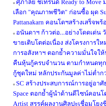
ศุภาลัย ชี้เทรนด์ Ready to Move 
เลือก "คุณภาพชีวิต" ก่อนซื้อ ผุด
Pattanakarn คอนโดฯสร้างเสร็จพร้อ
อนันดาฯ ก้าวต่อ...อย่างโดดเด่น วั
ขายเติบโตต่อเนื่อง ส่งโครงการให
การอสังหาฯ ตอกย้ำความมั่นใจให้
คืนหุ้นกู้ครบจำนวน ตามกำหนดทุ
กู้ชุดใหม่ หลักประกันมูลค่าไม่ต่ำกว
SC สร้างประสบการณ์การอยู่อาศัย
Space ตอกย้ำผู้นำด้านดีไซน์คอนโด
Artist สรรค์ผลงานศิลปะเชื่อมโยง