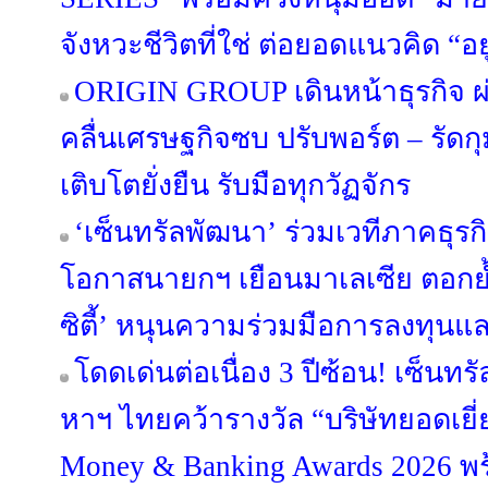
จังหวะชีวิตที่ใช่ ต่อยอดแนวคิด “อยู่ด
ORIGIN GROUP เดินหน้าธุรกิจ ผ่
คลื่นเศรษฐกิจซบ ปรับพอร์ต – รัดกุม
เติบโตยั่งยืน รับมือทุกวัฏจักร
‘เซ็นทรัลพัฒนา’ ร่วมเวทีภาคธุร
โอกาสนายกฯ เยือนมาเลเซีย ตอกย้
ซิตี้’ หนุนความร่วมมือการลงทุนแ
โดดเด่นต่อเนื่อง 3 ปีซ้อน! เซ็นทร
หาฯ ไทยคว้ารางวัล “บริษัทยอดเยี่
Money & Banking Awards 2026 พร