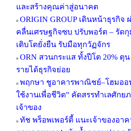
และสร้างคุณค่าสู่อนาคต
ORIGIN GROUP เดินหน้าธุรกิจ ผ่
คลื่นเศรษฐกิจซบ ปรับพอร์ต – รัดกุม
เติบโตยั่งยืน รับมือทุกวัฏจักร
ORN สวนกระแส ทั้งปีโต 20% ตุน 
รายได้ธุรกิจย่อย
พฤกษา ชูอาคารพาณิชย์–โฮมออฟฟ
ใช้งานเพื่อชีวิต” คัดสรรทำเลศัก
เจ้าของ
ทัช พร็อพเพอร์ตี้ แนะเจ้าของอ