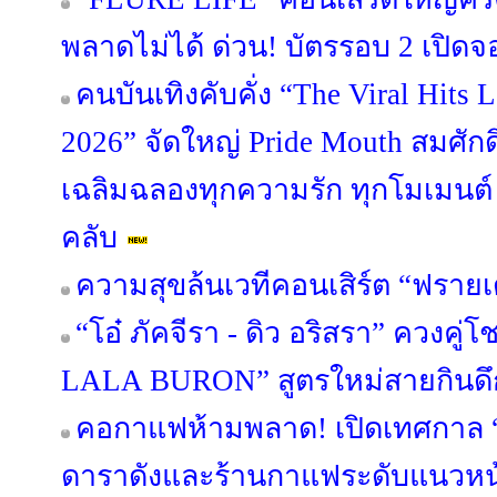
พลาดไม่ได้ ด่วน! บัตรรอบ 2 เปิดจอ
คนบันเทิงคับคั่ง “The Viral Hit
2026” จัดใหญ่ Pride Mouth สมศักด
เฉลิมฉลองทุกความรัก ทุกโมเมนต
คลับ
ความสุขล้นเวทีคอนเสิร์ต “ฟรายเด
“โอ๋ ภัคจีรา - ดิว อริสรา” ควงคู่โช
LALA BURON” สูตรใหม่สายกินดึ
คอกาแฟห้ามพลาด! เปิดเทศกาล “
ดาราดังและร้านกาแฟระดับแนวหน้