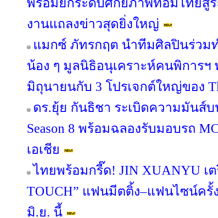
พร้อมยกระดับศักยภาพทอมไทยสู่ร
งานแถลงข่าวสุดยิ่งใหญ่
แมกซ์ ภัทรกฤต นำทีมศิลปินร่วมท
น้อง ๆ มูลนิธิอนุเคราะห์คนพิการฯ 
มิถุนายนกับ 3 โปรเจกต์ใหญ่ของ Th
ดร.ยุ้ย กันธิชา ระเบิดความมันส์บน
Season 8 พร้อมฉลองรับมอบรถ M
เอเชีย
ไทยพร้อมกรี๊ด! JIN XUANYU เตร
TOUCH” แฟนมีตติ้ง–แฟนไซน์ครั
มิ.ย. นี้