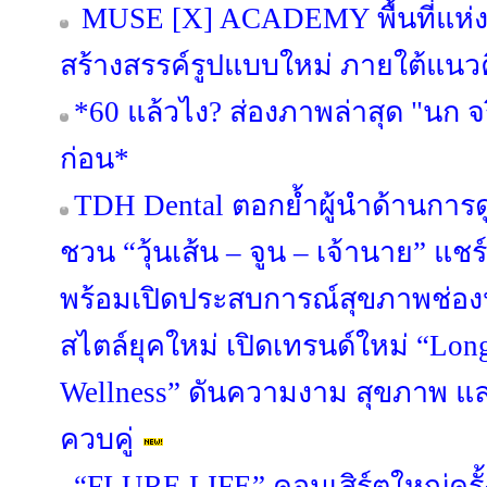
MUSE [X] ACADEMY พื้นที่แห่งก
สร้างสรรค์รูปแบบใหม่ ภายใต้แนวค
*60 แล้วไง? ส่องภาพล่าสุด "นก จริ
ก่อน*
TDH Dental ตอกย้ำผู้นำด้านการดู
ชวน “วุ้นเส้น – จูน – เจ้านาย” แช
พร้อมเปิดประสบการณ์สุขภาพช่อง
สไตล์ยุคใหม่ เปิดเทรนด์ใหม่ “Lon
Wellness” ดันความงาม สุขภาพ แ
ควบคู่
“FLURE LIFE” คอนเสิร์ตใหญ่ครั้