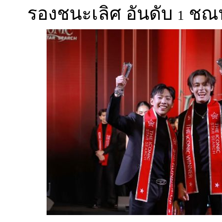
รองชนะเลิศ อันดับ
ชณทั
1