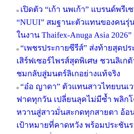
เปิดตัว “เก้า นพเก้า” แบรนด์พรี
“NUUI” สมฐานะตัวแทนของคนรุ่นให
ในงาน Thaifex-Anuga Asia 2026”
“เพชรประกายซีรีส์” ส่งท้ายสุดป
เสิร์ฟเซอร์ไพรส์สุดพิเศษ ชวนลิเกตัว
ชมกลับสู่มนตร์ลิเกอย่างแท้จริง
“อ๋อ ญาดา” ตัวแทนสาวไทยบนเวที
ฟาดทุกวัน เปลี่ยนลุคไม่มีซ้ำ พ
หวานสู่สาวมั่นสะกดทุกสายตา อ้
เป้าหมายที่คาดหวัง พร้อมประชันรอ