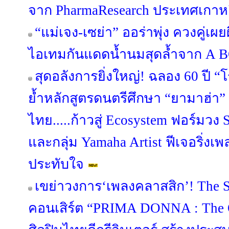
จาก PharmaResearch ประเทศเกาหล
“แม่เจง-เซย่า” ออร่าพุ่ง ควงคู่เผ
ไอเทมกันแดดน้ำนมสุดล้ำจาก A
สุดอลังการยิ่งใหญ่! ฉลอง 60 ปี 
ย้ำหลักสูตรดนตรีศึกษา “ยามาฮ่า” 
ไทย.....ก้าวสู่ Ecosystem ฟอร์มวง S
และกลุ่ม Yamaha Artist ฟีเจอริ่งเพล
ประทับใจ
เขย่าวงการ‘เพลงคลาสสิก’! The S
คอนเสิร์ต “PRIMA DONNA : The Op