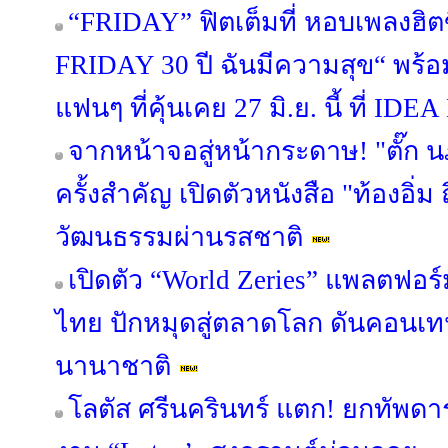
“FRIDAY” ฟิตเต็มที่ หอบเพลงฮิต
FRIDAY 30 ปี ฉันมีความสุข“ พร้อม
แฟนๆ ที่คุ้นเคย 27 มิ.ย. นี้ ที่ 
จากหน้าจอสู่หน้ากระดาษ! "ตั๊ก 
ครั้งสำคัญ เปิดตัวหนังสือ "ท้องอิ่ม ถ
วัฒนธรรมผ่านรสชาติ
เปิดตัว “World Zeries” แพลตฟอร์ม
ไทย ปักหมุดสู่ตลาดโลก ดันคอนเท
นานาชาติ
โลตัส ศรีนครินทร์ แตก! ยกทัพดา