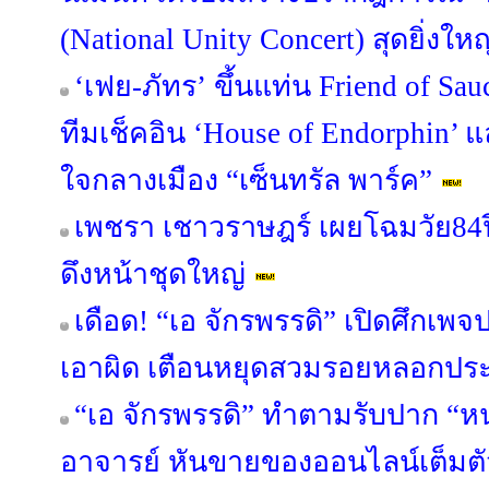
(National Unity Concert) สุดยิ่ง
‘เฟย-ภัทร’ ขึ้นแท่น Friend of 
ทีมเช็คอิน ‘House of Endorphin’ 
ใจกลางเมือง “เซ็นทรัล พาร์ค”
เพชรา เชาวราษฎร์ เผยโฉมวัย84ปี
ดึงหน้าชุดใหญ่
เดือด! “เอ จักรพรรดิ” เปิดศึกเ
เอาผิด เตือนหยุดสวมรอยหลอกป
“เอ จักรพรรดิ” ทำตามรับปาก “หน
อาจารย์ หันขายของออนไลน์เต็มตัว 