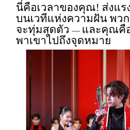
นี่คือเวลาของคุณ! ส่งแร
บนเวทีแห่งความฝัน พวกเ
จะทุ่มสุดตัว
และคุณคือ
—
พาเขาไปถึงจุดหมาย