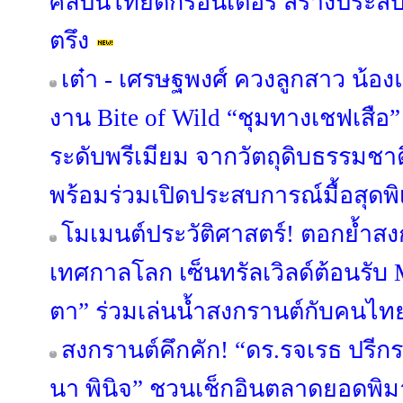
ศิลปินไทยดีกรีอินเตอร์ สร้างประส
ตรึง
เต๋า - เศรษฐพงศ์ ควงลูกสาว น้องแ
งาน Bite of Wild “ชุมทางเชฟเสื
ระดับพรีเมียม จากวัตถุดิบธรรมชาต
พร้อมร่วมเปิดประสบการณ์มื้อสุดพิ
โมเมนต์ประวัติศาสตร์! ตอกย้ำสง
เทศกาลโลก เซ็นทรัลเวิลด์ต้อนรับ
ตา” ร่วมเล่นน้ำสงกรานต์กับคนไทย
สงกรานต์คึกคัก! “ดร.รจเรธ ปรีก
นา พินิจ” ชวนเช็กอินตลาดยอดพ