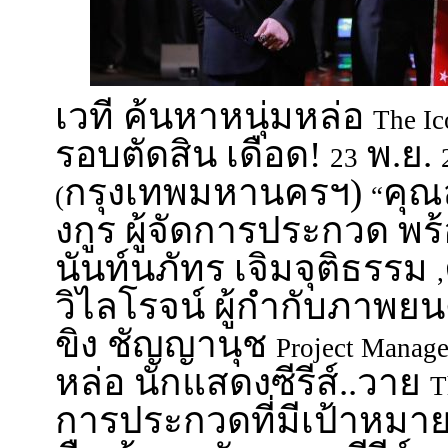
เวที ค้นหาหนุ่มหล่อ
The Ic
รอบตัดสิน เดือด!
พ.ย.
23
กรุงเทพมหานครฯ)
คุณ
(
“
งกูร ผู้จัดการประกวด พร
นันท์นภัทร เจิมจุติธรรม
,
วิไลโรจน์ ผู้กำกับภาพย
ขิง ชัญญานุช
Project Manage
หล่อ นักแสดงซีรีส์..วาย
T
การประกวดที่มีเป้าหมาย 