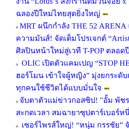
งาน “Lotus’s สงกรานต์ม่วนจอย x
ฉลองปีใหม่ไทยสุดยิ่งใหญ่
MRT ผนึกกำลัง THE 52 ARENA เ
ความมันส์! จัดเต็มโปรเจกต์ “Artis
ศิลปินหน้าใหม่สู่เวที T-POP ตลอด
OLIC เปิดตัวแคมเปญ “STOP HER
ฮอร์โมน เข้าใจผู้หญิง” มุ่งยกระดับเ
ทุกคนใช้ชีวิตได้แบบมั่นใจ
จับตาตัวแม่ข่าวกอสซิป! "อั้ม พั
สะกดเวลา สมฉายาซุปตาร์เบอร์หน
เซอร์ไพรส์ใหญ่! “หนุ่ม กรรชัย” จ