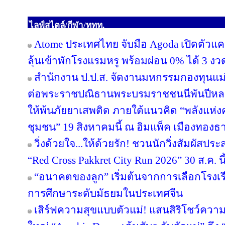
ไลฟ์สไตล์/กีฬา/ททท.
Atome ประเทศไทย จับมือ Agoda เปิดตัวแคมเ
ลุ้นเข้าพักโรงแรมหรู พร้อมผ่อน 0% ได้ 3 งว
สำนักงาน ป.ป.ส. จัดงานมหกรรมกองทุนแม่
ต่อพระราชปณิธานพระบรมราชชนนีพันปีหลวง
ให้พ้นภัยยาเสพติด ภายใต้แนวคิด “พลังแห่ง
ชุมชน” 19 สิงหาคมนี้ ณ อิมแพ็ค เมืองทองธา
วิ่งด้วยใจ...ให้ด้วยรัก! ชวนนักวิ่งสัมผัส
“Red Cross Pakkret City Run 2026” 30 ส.ค. นี
“อนาคตของลูก” เริ่มต้นจากการเลือกโรงเรียน
การศึกษาระดับมัธยมในประเทศจีน
เสิร์ฟความสุขแบบตัวแม่! แสนสิริโชว์ความ