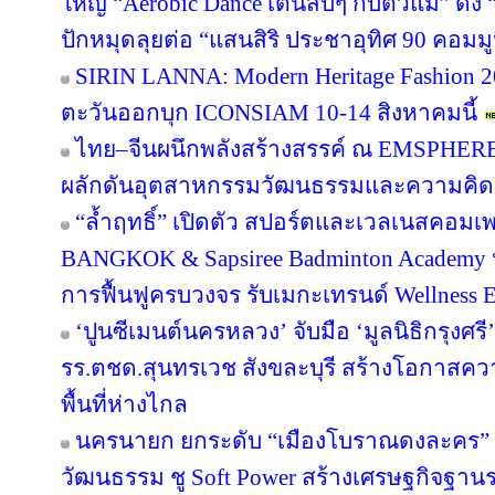
ใหญ่ “Aerobic Dance เต้นสับๆ กับตัวแม่” ดึ
ปักหมุดลุยต่อ “แสนสิริ ประชาอุทิศ 90 คอมมูนิต
SIRIN LANNA: Modern Heritage Fashion 
ตะวันออกบุก ICONSIAM 10-14 สิงหาคมนี้
ไทย–จีนผนึกพลังสร้างสรรค์ ณ EMSPHERE
ผลักดันอุตสาหกรรมวัฒนธรรมและความคิดสร
“ล้ำฤทธิ์” เปิดตัว สปอร์ตและเวลเนสคอม
BANGKOK & Sapsiree Badminton Academy 
การฟื้นฟูครบวงจร รับเมกะเทรนด์ Wellness
‘ปูนซีเมนต์นครหลวง’ จับมือ ‘มูลนิธิกรุงศร
รร.ตชด.สุนทรเวช สังขละบุรี สร้างโอกาสค
พื้นที่ห่างไกล
นครนายก ยกระดับ “เมืองโบราณดงละคร” สู
วัฒนธรรม ชู Soft Power สร้างเศรษฐกิจฐาน