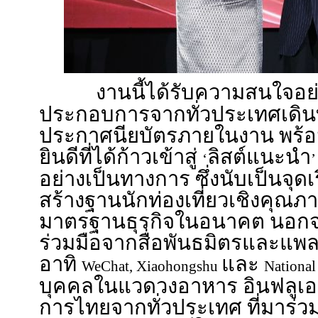
งานนี้ได้รับความสนใจอย
ประกอบการจากทั่วประเทศเดิน
ประกาศนียบัตรภายในงาน พร้อ
ยินดีที่ได้ก้าวเข้าสู่
ลิสต์แนะนำ
‘
อย่างเป็นทางการ ซึ่งนับเป็นจุ
สร้างฐานนักท่องเที่ยวเชิงคุณ
มาตรฐานธุรกิจในอนาคต นอกจาก
ร่วมมือจากสื่อพันธมิตรและแพล
อาทิ
และ
WeChat, Xiaohongshu
Nationa
บุคคลในแวดวงอาหาร อินฟลูเอ
การไทยจากทั่วประเทศ ที่มาร่ว