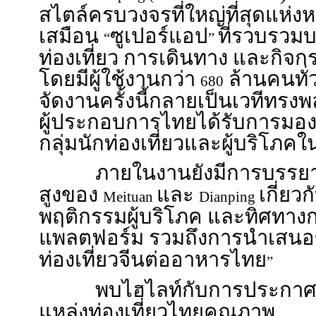
สไตล์ครบวงจรที่ใหญ่ที่สุดแห่งหน
เสมือน
ซูเปอร์แอป
ที่รวบรวม
“
”
ท่องเที่ยว การเดินทาง และกิจ
โดยมีผู้ใช้งานกว่า
ล้านคนทั่
680
จัดงานครั้งนี้กลายเป็นเวทีทรงพล
ผู้ประกอบการไทยได้รับการมองเ
กลุ่มนักท่องเที่ยวและผู้บริโภค
ภายในงานยังมีการบรรยา
สูงของ
และ
เกี่ย
Meituan
Dianping
พฤติกรรมผู้บริโภค และทิศทา
แพลตฟอร์ม รวมถึงการนำเสนอ
ท่องเที่ยวจีนต่ออาหารไทย
”
พบไฮไลท์กับการประกาศ
แหล่งท่องเที่ยวไทยคุณภาพ