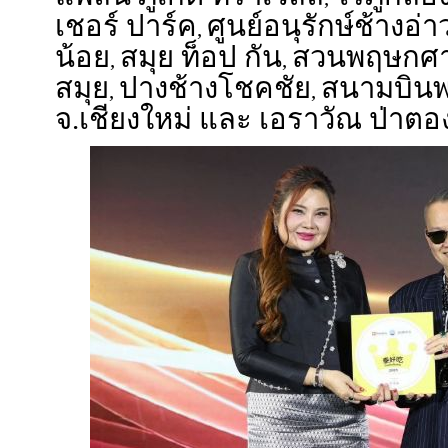
เชอร์ ปาร์ค
ศูนย์อนุรักษ์ช้างอ่
,
น้อย
สมุย ท็อป กัน
สวนพฤษกศา
,
,
สมุย
ปางช้างโชคชัย
สนามบินพ
,
,
จ.เชียงใหม่ และ เอราวัณ ป่าตอง