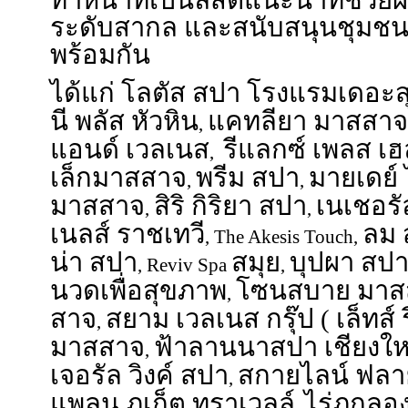
ทำหน้าที่เป็นลิสต์แนะนำที่ช่วยผ
ระดับสากล และสนับสนุนชุมชนท่
พร้อมกัน
ได้แก่ โลตัส สปา โรงแรมเดอะ
นี พลัส หัวหิน
แคทลียา มาสสาจ
,
แอนด์ เวลเนส
รีแลกซ์ เพลส เ
,
เล็กมาสสาจ
พรีม สปา
มายเดย์
,
,
มาสสาจ
สิริ กิริยา สปา
เนเชอรั
,
,
เนลส์ ราชเทวี
ลม 
, The Akesis Touch,
น่า สปา
สมุย
บุปผา สป
, Reviv Spa
,
นวดเพื่อสุขภาพ
โซนสบาย มาส
,
สาจ
สยาม เวลเนส กรุ๊ป ( เล็ทส์ 
,
มาสสาจ
ฟ้าลานนาสปา เชียงให
,
เจอรัล วิงค์ สปา
สกายไลน์ ฟลาย
,
แพลน ภูเก็ต ทราเวลล์
ไร่ภูกลอง
,