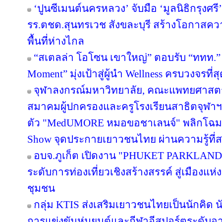
‘ปูนซีเมนต์นครหลวง’ จับมือ ‘มูลนิธิกรุงศร
รร.ตชด.สุนทรเวช สังขละบุรี สร้างโอกาสค
พื้นที่ห่างไกล
“สเตลล่า โอโซน เขาใหญ่” ตอบรับ “ททท.” 
Moment” มุ่งเป้าสู่ผู้นำ Wellness ครบวงจรท
จุฬาลงกรณ์มหาวิทยาลัย, คณะแพทยศาสตร์
สมาคมผู้ปกครองและครูโรงเรียนสาธิตจุฬาฯ จั
ตัว "MedUMORE หมอขอชาเลนจ์" พลิกโฉมการเ
Show จุดประกายเยาวชนไทย ผ่านความรู้ที่สน
อบจ.ภูเก็ต เปิดงาน "PHUKET PARKLAND
ระดับการท่องเที่ยวเชิงสร้างสรรค์ สู่เมืองแ
ชุมชน
กลุ่ม KTIS ส่งเสริมเยาวชนไทยเป็นนักคิด นั
การแข่งขันหุ่นยนต์และกีฬาอีสปอร์ตระดับอ