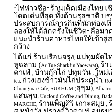
ไท่ห่าวชือ
ร้านเด็ดเมืองไทย เ
“
”
โดดเด่นที่สุด ทั้งด้านรสชาติ 
ประสบการณ์การกินที่นักท่องเที
ลองให้ได้สักครั้งในชีวิต
คือมา
”
แนะนำร้านอาหารไทยให้เข้าสู
กว้าง
ได้แก่ ร้านเรือนจรุง
แม่ทุมผัดไ
,
หูฉลาม (
ร้า
Ar Tue Sharkfin Yaowarat),
คาเฟ่
บ้านกุ๊กไก่ ปทุมวัน
ใหม่เ
,
,
ก่วงเฮงข้าวมันไก่ประตูน้ำ
tea,
, Ro
สุขุม)
Chiangmai Café, SUKHUM (
, Albatr
แสนสุข
, Uncloud Coffee and Dining, Ba
ร้านเพ็ญศิริ เกาะสมุย
ร
MARCHE,
,
ส.หน้าวัง
ปรางค์วิวคาเฟ่ อยุธย
,