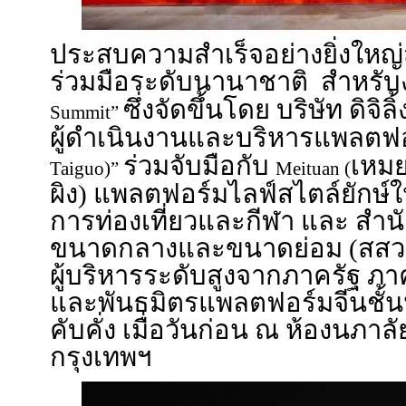
ประสบความสำเร็จอย่างยิ่งใหญ่ส
ร่วมมือระดับนานาชาติ สำหรั
ซึ่งจัดขึ้นโดย บริษัท ดิจิ
Summit”
ผู้ดำเนินงานและบริหารแพลตฟ
ร่วมจับมือกับ
เหม
Taiguo)”
Meituan (
ผิง) แพลตฟอร์มไลฟ์สไตล์ยักษ์
การท่องเที่ยวและกีฬา และ สำนั
ขนาดกลางและขนาดย่อม (สสว.) 
ผู้บริหารระดับสูงจากภาครัฐ ภ
และพันธมิตรแพลตฟอร์มจีนชั้น
คับคั่ง เมื่อวันก่อน ณ ห้องนภาล
กรุงเทพฯ