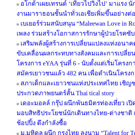
อโกด้าเผยเทรนด์ ‘เที่ยวไปวิ่งไป’ มาแรง
งานมาราธอนชั้นนำทั่วเอเชียเพิ่มขึ้นอย่างต่อ
เบเยอร์ร่วมสนับสนุน “Maleewan Love in Roc
เพลง ร่วมสร้างโอกาสการรักษาผู้ป่วยโรคซับซ
เสริมพลังผู้สร้างการเปลี่ยนแปลงแห่งอน
ขับเคลื่อนผลกระทบทางสังคมและการเปลี่ย
โครงการ eYAA รุ่นที่ 6 - นับตั้งแต่เริ่มโคร
สมัครเยาวชนแล้ว 482 คน เพื่อดำเนินโครง
สภาเด็กและเยาวชนแห่งประเทศไทย เชิญช
ประกวดภาพยนตร์สั้น Thai tical story
เดอะมอลล์ กรุ๊ป ผนึกพันธมิตรท่องเที่ยว เปิ
มอบสิทธิประโยชน์นักเดินทางไทย-ต่างชาติ เ
ช้อปปิ้ง ดึงกำลังซื้อ
ม.มหิดล ผนึก กรุงไทย ลงนาม “Talent for T