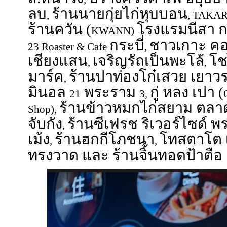
ลบ
ร้านนายกุ่ยไก่หุบบอน
,
, TAKA
ร้านควัน (
โรงแรมนีสา ก
KWANN)
กระบี่
ชาวเกาะ คอฟ
23 Roaster & Cafe
,
เชียงแสน
เจริญรัถเป็นพะโล้
โช
,
,
มาร์ค
ร้านปาท่องโก๋เสวย เยาว
,
มินอล
พระราม
กู่ หลง เปา (
21
3,
ร้านข้าวหมกไก่สยาม ตลา
Shop),
จับกัง
ร้านซีเฟรช ริเวอร์ไซด์ 
,
เม้ง
ร้านฮกกีโภชนา
โทสตาโต เ
,
,
ทรงวาด และ ร้านจิ้นทอดป้าตือ