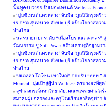
BANGKOK & Sapsiree Badminton Academy ปั
ฟื้นฟูครบวงจร รับเมกะเทรนด์ Wellness Econ
‘ปูนซีเมนต์นครหลวง’ จับมือ ‘มูลนิธิกรุงศรี’
รร.ตชด.สุนทรเวช สังขละบุรี สร้างโอกาสความเ
ห่างไกล
นครนายก ยกระดับ “เมืองโบราณดงละคร” สู่ห
วัฒนธรรม ชู Soft Power สร้างเศรษฐกิจฐานรา
‘ปูนซีเมนต์นครหลวง’ จับมือ ‘มูลนิธิกรุงศรี’
รร.ตชด.สุนทรเวช สังขละบุรี สร้างโอกาสความเ
ห่างไกล
“สเตลล่า โอโซน เขาใหญ่” ตอบรับ “ททท.” ส
Moment” มุ่งเป้าสู่ผู้นำ Wellness ครบวงจรที่
จุฬาลงกรณ์มหาวิทยาลัย, คณะแพทยศาสตร์จ
สมาคมผู้ปกครองและครูโรงเรียนสาธิตจุฬาฯ จับม