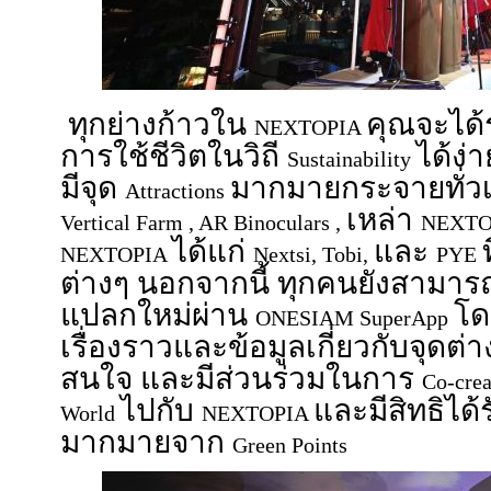
ทุกย่างก้าวใน
คุณจะได้
NEXTOPIA
การใช้ชีวิตในวิถี
ได้ง่
Sustainability
มีจุด
มากมายกระจายทั่วเม
Attractions
เหล่า
Vertical Farm , AR Binoculars ,
NEXTO
ได้แก่
และ
NEXTOPIA
Nextsi, Tobi,
PYE
ต่างๆ นอกจากนี้ ทุกคนยังสามา
แปลกใหม่ผ่าน
โด
ONESIAM SuperApp
เรื่องราวและข้อมูลเกี่ยวกับจุดต่
สนใจ และมีส่วนร่วมในการ
Co-crea
ไปกับ
และมีสิทธิได้
World
NEXTOPIA
มากมายจาก
Green Points