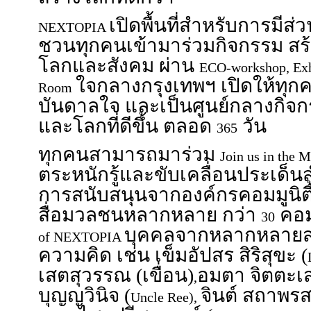
เปิดพื้นที่สำหรับการมีส่
NEXTOPIA
ชวนทุกคนเข้ามาร่วมกิจกรรม สร
โลกและสังคม ผ่าน
ECO-workshop, Exh
ใจกลางกรุงเทพฯ เปิดให้ทุ
Room
บันดาลใจ และเป็นศูนย์กลางกิจกร
และโลกที่ดีขึ้น ตลอด
วัน
365
ทุกคนสามารถมาร่วม
Join us in the 
ตระหนักรู้และขับเคลื่อนประเด็น
การสนับสนุนจากองค์กรคอมมูนิตี
สื่อมวลชนหลากหลาย กว่า
คอมม
30
บุคคลจากหลากหลายส
of NEXTOPIA
ความคิด เช่น เข็มอัปสร สิริสุขะ (
เสตสุวรรณ (เขื่อน)
อมตา จิตตะเสน
,
บุญญวินิจ (
จินต์ สถาพรสถ
Uncle Ree),