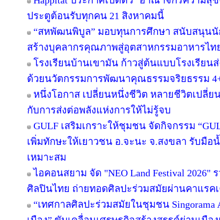
Happitat ประกาศเปิดตัว "อาณาจักรความสุ
ประตูต้อนรับทุกคน 21 สิงหาคมนี้
“สหพัฒนพิบูล” มอบทุนการศึกษา สนับสนุนน
สร้างบุคลากรคุณภาพสู่อุตสาหกรรมอาหารไท
โรงเรียนบ้านเขามัน ก้าวสู่ต้นแบบโรงเรียน
ด้วยนวัตกรรมการพัฒนาคุณธรรมจริยธรรม 4
หนึ่งโอกาส เปลี่ยนหนึ่งชีวิต หลายชีวิตเปลี่ยน
กับการส่งต่อพลังแห่งการให้ไม่รู้จบ
GULF เสริมเกราะให้ชุมชน จัดกิจกรรม “GULF Ca
เพิ่มทักษะให้เยาวชน อ.จะนะ จ.สงขลา รับมือน
เหมาะสม
ไอคอนสยาม จัด "NEO Land Festival 2026" 
ศิลปินไทย ถ่ายทอดศิลปะร่วมสมัยผ่านคาแรคเ
“เทศกาลศิลปะร่วมสมัยในชุมชน Singorama Art