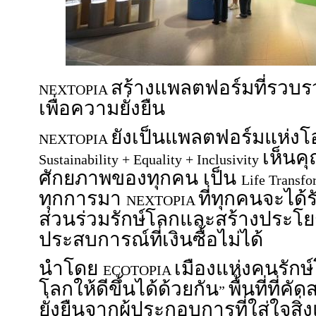
สร้างแพลตฟอร์มที่รวบร
NEXTOPIA
เพื่อความยั่งยืน
ยังเป็นแพลตฟอร์มแห่ง
NEXTOPIA
เห็นค
Sustainability + Equality + Inclusivity
ศักยภาพของทุกคน เป็น
Life Transf
ทุกการมา
ที่ทุกคนจะได้
NEXTOPIA
ส่วนร่วมรักษ์โลกและสร้างประโยชน์
ประสบการณ์ที่เงินซื้อไม่ได้
นำโดย
เมืองแห่งคนรักษ์โ
ECOTOPIA
โลกให้ดีขึ้นได้ด้วยกัน
พื้นที่ที่
”
ยั่งยืนจากผู้ประกอบการที่ใส่ใจสิ่