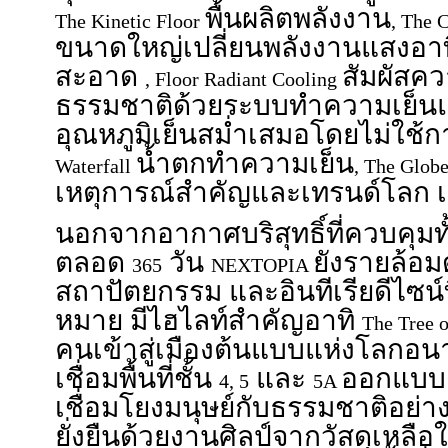
พื้นผลิตพลังงาน
The Kinetic Floor
, The 
ขนาดใหญ่เปลี่ยนพลังงานแสงอาทิ
สะอาด
สัมผัสค
, Floor Radiant Cooling
ธรรมชาติด้วยระบบทำความเย็นแผ่รั
อุณหภูมิเย็นสม่ำเสมอโดยไม่ใช้
น้ำตกทำความเย็น
Waterfall
, The Glob
เหตุการณ์สำคัญและเทรนด์โลก เ
นอกจากอากาศบริสุทธิ์ที่ควบคุมท
ตลอด
วัน
ยังรายล้อม
365
NEXTOPIA
สถาปัตยกรรม และอินทีเรียดีไซน
หมาย มีไฮไลท์สำคัญอาทิ
The Tree 
คนเข้าสู่เมืองต้นแบบแห่งโลกอ
เชื่อมพื้นที่ชั้น
และ
ออกแบบ
4, 5
5A
เชื่อมโยงมนุษย์กับธรรมชาติอย่า
ยั่งยืนด้วยงานศิลป์จากวัสดุเหลือใ