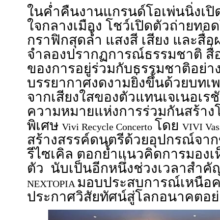
ในค่ำคืนงานแกรนด์โอเพ่นนิ่งเป
ใจกลางเมือง โชว์เปิดตัวถ่ายท
กราฟิกสุดล้ำ แสงสี เสียง และส
จำลองปรากฏการณ์ธรรมชาติ สื่
ของการอยู่ร่วมกับธรรมชาติอย่าง
บรรยากาศงดงามยิ่งขึ้นด้วยบทเ
จากเสียงใสของตัวแทนเจเนอเรช
ความหมายแห่งการร่วมกันสร้างโลกท
พิเศษ
โดย
Vivi Recycle Concerto
VIVI Vas
สร้างสรรค์ดนตรีด้วยอุปกรณ์จา
รีไซเคิล ตอกย้ำแนวคิดการมองเห็
ตัว นับเป็นอีกหนึ่งช่วงเวลาสำ
มอบประสบการณ์เหนือ
NEXTOPIA
ประกาศวิสัยทัศน์สู่โลกอนาคตอ