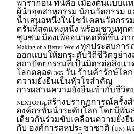
พารากอน ที่นี่คือ เมืองต้นแบบแ
ผู้นำอุตสาหกรรม นักนวัตกรรม และ
นำเสนอหนึ่งในโชว์เคสนวัตกรรมด
ครันที่สุดแห่งหนึ่ง พร้อมชวนทุก
ชุมชนเมืองเพื่ออนาคตที่ดีขึ้น ภ
ทุกประสบการ
Making of a Better World
ออกแบบให้ยกระดับวิถีชีวิตอย่างสร
สถาปัตยกรรมที่เป็นมิตรต่อสิ่งแวดล
โลกตลอด
วัน ร้านค้ารักษ์โลก
365
ความยั่งยืนเป็นหัวใจสำคัญ ท
การผสานความยั่งยืนเข้ากับชีวิต
สร้างปรากฏการณ์ครั้ง
NEXTOPIA
องค์กรชั้นนำระดับโลก โดยมีพันธมิ
เดียวกันร่วมขับเคลื่อนความยั่งยื
กับ องค์การสหประชาชาติ (
แ
UN)