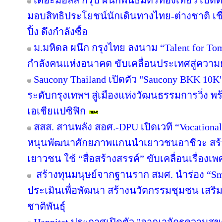
เดอะมอลล์ กรุ๊ป ผนึกพันธมิตรท่องเที่ยว เปิดต
มอบสิทธิประโยชน์นักเดินทางไทย-ต่างชาติ เช
ปิ้ง ดึงกำลังซื้อ
ม.มหิดล ผนึก กรุงไทย ลงนาม “Talent for Tomo
กำลังคนแห่งอนาคต ขับเคลื่อนประเทศสู่ความยั
Saucony Thailand เปิดตัว "Saucony BKK 10K
ระดับกรุงเทพฯ สู่เมืองแห่งวัฒนธรรมการวิ่ง พร
เอเชียแปซิฟิก
สสส. สานพลัง สอศ.-DPU เปิดเวที “Vocational
หนุนพัฒนาศักยภาพแกนนำเยาวชนอาชีวะ สร้าง
เยาวชน ใช้ “สื่อสร้างสรรค์” ขับเคลื่อนเรื่อง
สร้างทุนมนุษย์จากฐานราก สมศ. นำร่อง “Sma
ประเมินเพื่อพัฒนา สร้างนวัตกรรมชุมชน เสร
ชาติพันธุ์