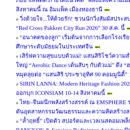
ภัยยาเสพติด ภายใต้แนวคิด “พลังแห่งความเมต
สิงหาคมนี้ ณ อิมแพ็ค เมืองทองธานี
วิ่งด้วยใจ...ให้ด้วยรัก! ชวนนักวิ่งสัมผัสปร
“Red Cross Pakkret City Run 2026” 30 ส.ค. นี้
“อนาคตของลูก” เริ่มต้นจากการเลือกโรงเรียนที
ศึกษาระดับมัธยมในประเทศจีน
เสิร์ฟความสุขแบบตัวแม่! แสนสิริโชว์ความสำ
ใหญ่ “Aerobic Dance เต้นสับๆ กับตัวแม่” ดึง “
หมุดลุยต่อ “แสนสิริ ประชาอุทิศ 90 คอมมูนิตี้” 1
SIRIN LANNA: Modern Heritage Fashion 2
ออกบุก ICONSIAM 10-14 สิงหาคมนี้
ไทย–จีนผนึกพลังสร้างสรรค์ ณ EMSPHERE ร
ดันอุตสาหกรรมวัฒนธรรมและความคิดสร้างสรร
“ล้ำฤทธิ์” เปิดตัว สปอร์ตและเวลเนสคอมเพ