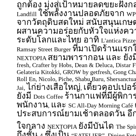
ถูกต้อง มุ่งสู่เป้าหมายลดขยะฝังก
ใช้พลังงานปลอดภัยจาก
Landfill
WP
จากวัตถุดิบสดใหม่ สนับสนุนเกษต
ผสานความอร่อยกับหัวใจแห่งความ
ระดับโลกและไทย อาทิ
L'antica Pizz
ที่มาเปิดร้านแรก
Ramsay Street Burger
สยามพารากอน และ ยังม
NEXTOPIA
fresh, Crafter by Hobs, Dean & Deluca, Distar F
Gelateria Kitokki, GROW by getfresh, Gong Cha
Roll En, Nicolo, Piche, Shabu Baru, Shersanctu
ไก่ย่างเสือใหญ่
เตี๋ยวคอปเปอร
Jai,
,
ยังมี
ร้านกาแฟที่มีผู้พิ
Dots Coffee
พนักงาน
และ
,
SC All-Day Morning Café
ประสบการณ์ยามเช้าตลอดวัน อีก
ใจกลาง
ยังมีบันได
NEXTOPIA
The Spi
ถึงชั้น
ซึ่งเป็น
4
“EATELIER” Dining Ent