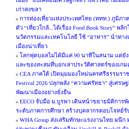
เมือง” ขับเคลื่อนเศรษฐกิจสร้างสรรค์ย่านเมือง
เก่าสงขลา
การท่องเที่ยวแห่งประเทศไทย (ททท.) ภูมิภาค
ตัว “เที่ยวใกล้...ได้เรื่อง Food Book Story” พ
นวัตกรรมและเทคโนโลยี ใช้ “อาหาร” นำทางเล่า
เมืองน่าเที่ยว
โลกฟุตบอลไม่ได้มีแค่ 90 นาทีในสนาม แต่ยั
และของสะสมที่บอกเล่าประวัติศาสตร์ของเกมล
CEA ภาคใต้ เปิดมุมมองใหม่นครศรีธรรมราช
Festival 2026 ปลุกพลัง “ความศรัทธา” สู่เศรษฐ
พัฒนาเมืองอย่างยั่งยืน
EECO จับมือ ม.บูรพา เดินหน้าขยายมิติการ
ระดับภาคการศึกษา สร้างบุคลากรตอบโจทย์รับการ
WHA Group ส่งเสริมทักษะแรงงานไทย ผนึก ม.