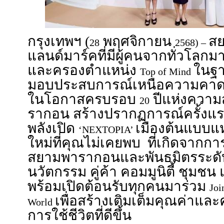
กรุงเทพฯ (
พฤศจิกายน
ส
28
2568) –
แลนด์มาร์คที่มีผู้คนจากทั่วโลกมา
และครองตำแหน่ง
ในฐา
Top of Mind
มอบประสบการณ์เหนือความคาดหม
ในโอกาสครบรอบ
ปีแห่งความส
20
รากอน สร้างปรากฏการณ์ครั้ง
พลังเปิด
เมืองต้นแบบแ
‘NEXTOPIA’
ใหม่ที่คุณไม่เคยพบ ที่เกิดจาก
สยามพารากอนและพันธมิตรระดับ
นวัตกรรม คู่ค้า คอมมูนิตี้ ชุมชน
พร้อมเปิดต้อนรับทุกคนมาร่วม
Joi
เพื่อสร้างเติมเต็มคุณค่าแล
World
การใช้ชีวิตที่ดีขึ้น