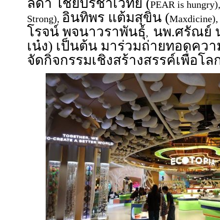
ลดา ไชยปรีชาเวทย์ (
PEAR is hungry)
อินทิพร แต้มสุขิน (
Strong),
Maxdicine)
โรจน์ พจนาวราพันธุ์
นพ.ศรัณย์ 
,
เน๋ง) เป็นต้น มาร่วมถ่ายทอดควา
จัดกิจกรรมเชิงสร้างสรรค์เพื่อโลกท