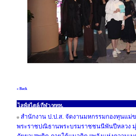
« Back
ไลฟ์สไตล์/กีฬา/ททท.
สำนักงาน ป.ป.ส. จัดงานมหกรรมกองทุนแม่ข
พระราชปณิธานพระบรมราชชนนีพันปีหลวง มุ่ง