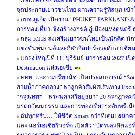
"MedUMORE หมอขอชาเลนจ์" พลิกโฉมการเรียนร
จุดประกายเยาวชนไทย ผ่านความรู้ที่สนุก เข้า
อบจ.ภูเก็ต เปิดงาน "PHUKET PARKLAND &
การท่องเที่ยวเชิงสร้างสรรค์ สู่เมืองแห่งดนต
กลุ่ม KTIS ส่งเสริมเยาวชนไทยเป็นนักคิด นัก
แข่งขันหุ่นยนต์และกีฬาอีสปอร์ตระดับอาเซียน 
แถลงใหญ่ปีที่ 11! บุรีรัมย์ มาราธอน 2027 เปิ
Destination แห่งเอเชีย
ททท. และธนบุรีพานิช เปิดประสบการณ์ “Soul
สายน้ำภาคกลาง” พาลูกค้าสัมผัสเส้นทาง Excl
“กรุงเทพฯ – พระนครศรีอยุธยา” 20 กรกฎาคมนี
มรดกวัฒนธรรม และการท่องเที่ยวระดับพรีเมี
อัปทุกทริป… ให้ชีวิต Smart กว่าที่เคย! ธนาค
และ แอร์เอเชียรีวอร์ด เปิดตัว “บัตรเครดิตแอร