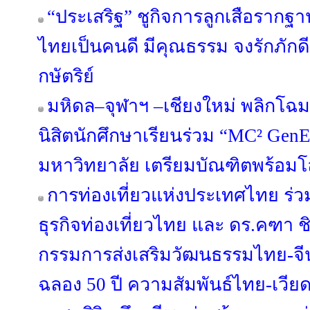
“ประเสริฐ” ชูกิจการลูกเสือราก
ไทยเป็นคนดี มีคุณธรรม จงรักภัก
กษัตริย์
มหิดล–จุฬาฯ –เชียงใหม่ พลิกโฉมอ
นิสิตนักศึกษาเรียนร่วม “MC² GenE
มหาวิทยาลัย เตรียมบัณฑิตพร้อม
การท่องเที่ยวแห่งประเทศไทย ร่ว
ธุรกิจท่องเที่ยวไทย และ ดร.คฑ
กรรมการส่งเสริมวัฒนธรรมไทย-จีน
ฉลอง 50 ปี ความสัมพันธ์ไทย-เวี