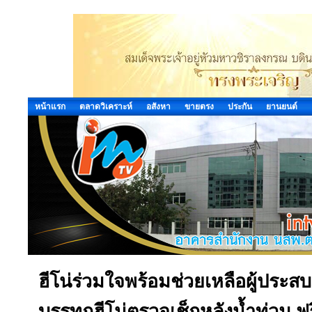
หน้าแรก
ตลาดวิเคราะห์
อสังหา
ขายตรง
ประกัน
ยานยนต์
ฮีโน่ร่วมใจพร้อมช่วยเหลือผู้ประส
บรรทุกฮีโน่ตรวจเช็กหลังน้ำท่วม ฟ