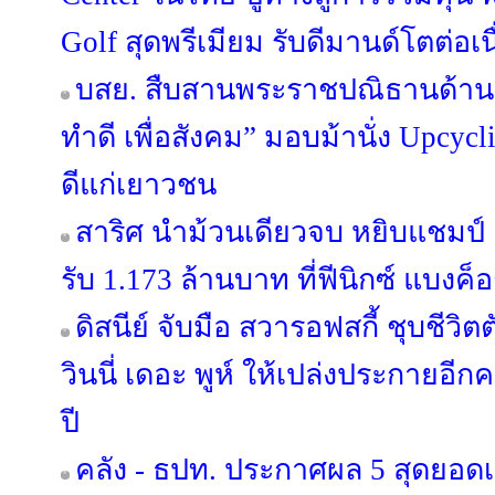
Golf สุดพรีเมียม รับดีมานด์โตต่อเน
บสย. สืบสานพระราชปณิธานด้านสิ
ทำดี เพื่อสังคม” มอบม้านั่ง Upcycl
ดีแก่เยาวชน
สาริศ นำม้วนเดียวจบ หยิบแชมป์ 
รับ 1.173 ล้านบาท ที่ฟีนิกซ์ แบงค็
ดิสนีย์ จับมือ สวารอฟสกี้ ชุบชีว
วินนี่ เดอะ พูห์ ให้เปล่งประกายอี
ปี
คลัง - ธปท. ประกาศผล 5 สุดยอด