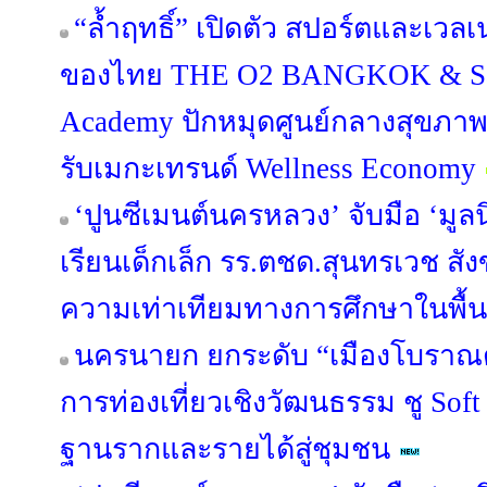
“ล้ำฤทธิ์” เปิดตัว สปอร์ตและเว
ของไทย THE O2 BANGKOK & Sap
Academy ปักหมุดศูนย์กลางสุขภา
รับเมกะเทรนด์ Wellness Economy
‘ปูนซีเมนต์นครหลวง’ จับมือ ‘มูลน
เรียนเด็กเล็ก รร.ตชด.สุนทรเวช สัง
ความเท่าเทียมทางการศึกษาในพื้นท
นครนายก ยกระดับ “เมืองโบราณด
การท่องเที่ยวเชิงวัฒนธรรม ชู Sof
ฐานรากและรายได้สู่ชุมชน