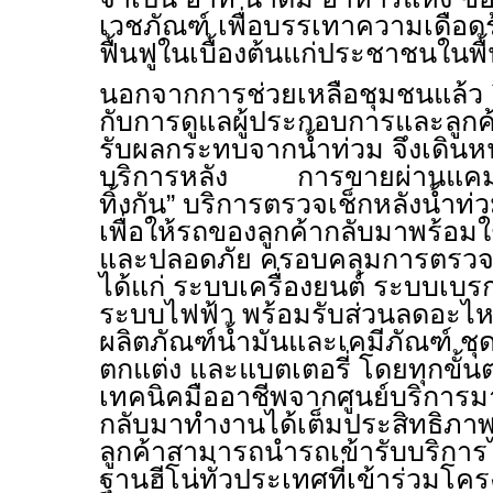
เวชภัณฑ์ เพื่อบรรเทาความเดือ
ฟื้นฟูในเบื้องต้นแก่ประชาชนในพื
นอกจากการช่วยเหลือชุมชนแล้ว ฮ
กับการดูแลผู้ประกอบการและลูกค้า
รับผลกระทบจากน้ำท่วม จึงเดิน
บริการหลัง การขายผ่านแคมเปญ
ทิ้งกัน” บริการตรวจเช็กหลังน้ำท่
เพื่อให้รถของลูกค้ากลับมาพร้อมใ
และปลอดภัย ครอบคลุมการตรวจ
ได้แก่ ระบบเครื่องยนต์ ระบบเบร
ระบบไฟฟ้า พร้อมรับส่วนลดอะไหล
ผลิตภัณฑ์น้ำมันและเคมีภัณฑ์ ชุด
ตกแต่ง และแบตเตอรี่ โดยทุกขั้
เทคนิคมืออาชีพจากศูนย์บริการมา
กลับมาทำงานได้เต็มประสิทธิภา
ลูกค้าสามารถนำรถเข้ารับบริการไ
ฐานฮีโน่ทั่วประเทศที่เข้าร่วมโค