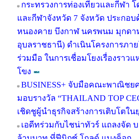
กระทรวงการท่องเที่ยวและกีฬา โด
และกีฬาจังหวัด 7 จังหวัด ประกอบด
หนองคาย บึงกาฬ นครพนม มุกดา
อุบลราชธานี) ดำเนินโครงการภา
ร่วมมือ ในการเชื่อมโยงเรื่องราวแหล
โขง
BUSINESS+ จับมือคณะพาณิชยศา
มอบรางวัล “THAILAND TOP CE
เชิดชูผู้นำธุรกิจสร้างการเติบโตในย
เอดีทร่วมกับไชน่าทัวร์ แถลงจัด 
ล้านบาท ที่ฟีนิกซ์ โกลด์ แบงค็อก