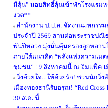
มีลุ้น" มอบสิทธิ์ลุ้นเข้าพักโรงแรมห
งวด**
สำนักงาน ป.ป.ส. จัดงานมหกรรม
ประจำปี 2569 สานต่อพระราชปณ
พันปีหลวง มุ่งมั่นคุ้มครองลูกหลา
ภายใต้แนวคิด “พลังแห่งความเมตตา
ชุมชน” 19 สิงหาคมนี้ ณ อิมแพ็ค เ
วิ่งด้วยใจ...ให้ด้วยรัก! ชวนนักวิ
เมืองทองธานีรับอรุณ! “Red Cross 
30 ส.ค. นี้