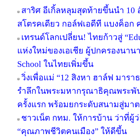
สาริศ อีเกิ้ลหลุมสุดท้ายขึ้นนำ 10
สโตรคเดียว กอล์ฟเอดีที แบงค็อก คล
เทรนด์โลกเปลี่ยน! ไทยก้าวสู่ “Ed
แห่งใหม่ของเอเชีย ผู้ปกครองนาน
School ในไทยเพิ่มขึ้น
วิ่งเพื่อแม่ “12 สิงหา ฮาล์ฟ มาร
รำลึกในพระมหากรุณาธิคุณพระพันปีห
ครั้งแรก พร้อมยกระดับสนามสู่ม
ชาวเน็ต กทม. ให้การบ้าน ว่าที่ผู
“คุณภาพชีวิตคนเมือง” ให้ดีขึ้น