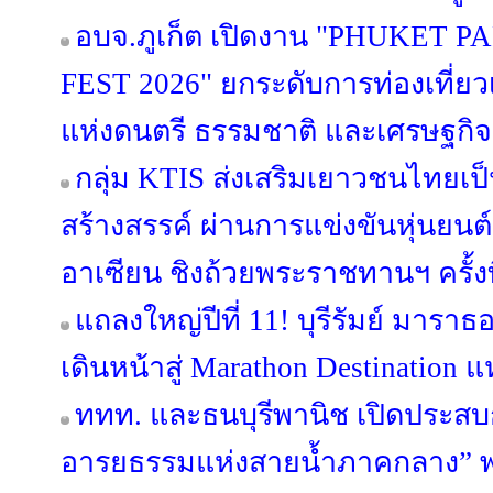
อบจ.ภูเก็ต เปิดงาน "PHUKET
FEST 2026" ยกระดับการท่องเที่ยวเช
แห่งดนตรี ธรรมชาติ และเศรษฐกิ
กลุ่ม KTIS ส่งเสริมเยาวชนไทยเป็น
สร้างสรรค์ ผ่านการแข่งขันหุ่นยนต
อาเซียน ชิงถ้วยพระราชทานฯ ครั้งที
แถลงใหญ่ปีที่ 11! บุรีรัมย์ มารา
เดินหน้าสู่ Marathon Destination แ
ททท. และธนบุรีพานิช เปิดประสบก
อารยธรรมแห่งสายน้ำภาคกลาง” พา