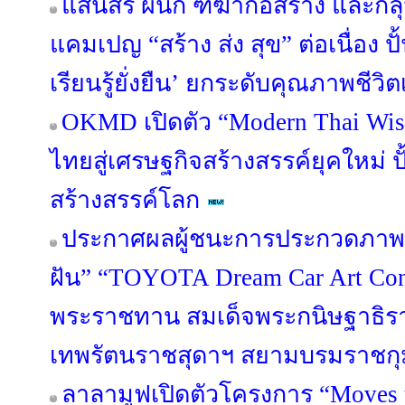
แสนสิริ ผนึก ฑีฆาก่อสร้าง และกลุ่
แคมเปญ “สร้าง ส่ง สุข” ต่อเนื่อง 
เรียนรู้ยั่งยืน’ ยกระดับคุณภาพชี
OKMD เปิดตัว “Modern Thai Wis
ไทยสู่เศรษฐกิจสร้างสรรค์ยุคใหม่ ปั
สร้างสรรค์โลก
ประกาศผลผู้ชนะการประกวดภาพ
ฝัน” “TOYOTA Dream Car Art Cont
พระราชทาน สมเด็จพระกนิษฐาธิรา
เทพรัตนราชสุดาฯ สยามบรมราชกุ
ลาลามูฟเปิดตัวโครงการ “Moves 