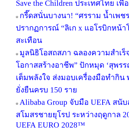
Save the Children ประเทศไทย เพื่อช
กรี๊ดสนั่นบางนา! “ศรราม น้ำเพช
ปรากฏการณ์ “ลิเก x แอโรบิกหน้าโ
สะเทือน
มูลนิธิโอสถสภา ฉลองความสำเร็จ
โอกาสสร้างอาชีพ” ปักหมุด ‘สุพรรณบ
เต็มพลังใจ ส่งมอบเครื่องมือทำกิน 
ยั่งยืนครบ 150 ราย
Alibaba Group จับมือ UEFA สนั
สโมสรชายยุโรป ระหว่างฤดูกาล 20
UEFA EURO 2028™