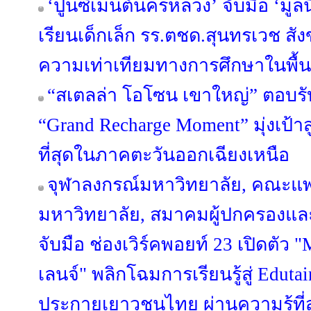
‘ปูนซีเมนต์นครหลวง’ จับมือ ‘มูลน
เรียนเด็กเล็ก รร.ตชด.สุนทรเวช สัง
ความเท่าเทียมทางการศึกษาในพื้นท
“สเตลล่า โอโซน เขาใหญ่” ตอบรั
“Grand Recharge Moment” มุ่งเป้าส
ที่สุดในภาคตะวันออกเฉียงเหนือ
จุฬาลงกรณ์มหาวิทยาลัย, คณะแ
มหาวิทยาลัย, สมาคมผู้ปกครองและ
จับมือ ช่องเวิร์คพอยท์ 23 เปิด
เลนจ์" พลิกโฉมการเรียนรู้สู่ Edut
ประกายเยาวชนไทย ผ่านความรู้ที่ส