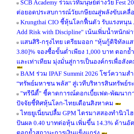
SCB Academy ร่วมเวทีมนุษย์ต่างวัย Fest 20
ต่อยอดประสบการณ์วัยเกษียณสู่พลังขับเคลื
Krungthai CIO ชี้หุ้นโลกฟื้นตัว รับแรงหนุน
Add Risk with Discipline" เน้นเพิ่มน้ำหนักผ่
แสนสิริ-กรุงไทย เตรียมออก “หุ้นกู้ดิจิทัลแส
3.80]% จองซื้อขั้นต่ำเพียง 1,000 บาท ตอกย้ำ
และเท่าเทียม มุ่งมั่นสู่การเป็นองค์กรเพื่อสัง
BAM ร่วม IPAF Summit 2026 โชว์ความสำเร
“ทรัพย์มหาชน พลัส” สู่เวทีบริหารสินทรัพย์ร
"ทรีนีตี้" ชี้คาดการณ์ดอกเบี้ยเฟด-พัฒนา
ปัจจัยชี้ทิศหุ้นโลก-ไทยเดือนสิงหาคม
ไทยยูเนี่ยนปลื้ม GPM ไตรมาสสองทำนิวไฮ
ปันผล 0.40 บาทต่อหุ้น เพิ่มขึ้น 14.3% ด้าน
ตอกย้ำสถานะการเงินแข็งแกร่ง