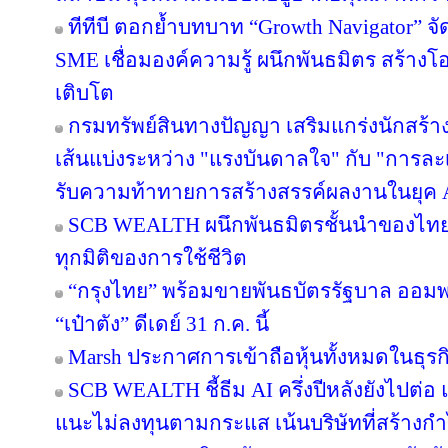
ทีทีบี ตอกย้ำบทบาท “Growth Navigator” จ
SME เชื่อมองค์ความรู้ ผนึกพันธมิตร สร้างโ
เติบโต
กรมทรัพย์สินทางปัญญา เสริมแกร่งนักสร้
เส้นแบ่งระหว่าง "แรงบันดาลใจ" กับ "การละเ
รับความท้าทายการสร้างสรรค์ผลงานในยุค 
SCB WEALTH ผนึกพันธมิตรชั้นนำของไทย คั
ทุกมิติของการใช้ชีวิต
“กรุงไทย” พร้อมขายพันธบัตรรัฐบาล ออม
“เป๋าตัง” ดีเดย์ 31 ก.ค. นี้
Marsh ประกาศการเข้าถือหุ้นทั้งหมดในธุร
SCB WEALTH ชี้ธีม AI ครึ่งปีหลังยังไปต่อ 
แนะไม่ลงทุนตามกระแส เน้นบริษัทที่สร้าง