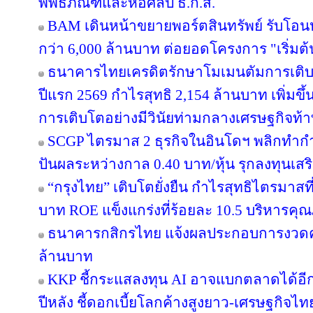
พิพิธภัณฑ์และหอศิลป์ ธ.ก.ส.
BAM เดินหน้าขยายพอร์ตสินทรัพย์ รับโอน
กว่า 6,000 ล้านบาท ต่อยอดโครงการ "เริ่มต
ธนาคารไทยเครดิตรักษาโมเมนตัมการเติ
ปีแรก 2569 กำไรสุทธิ 2,154 ล้านบาท เพิ่มขึ
การเติบโตอย่างมีวินัยท่ามกลางเศรษฐกิจท้
SCGP ไตรมาส 2 ธุรกิจในอินโดฯ พลิกทำกำไ
ปันผลระหว่างกาล 0.40 บาท/หุ้น รุกลงทุนเส
“กรุงไทย” เติบโตยั่งยืน กำไรสุทธิไตรมาสท
บาท ROE แข็งแกร่งที่ร้อยละ 10.5 บริหารคุ
ธนาคารกสิกรไทย แจ้งผลประกอบการงวดครึ่
ล้านบาท
KKP ชี้กระแสลงทุน AI อาจแบกตลาดได้อีกแค่ 
ปีหลัง ชี้ดอกเบี้ยโลกค้างสูงยาว-เศรษฐกิจไ