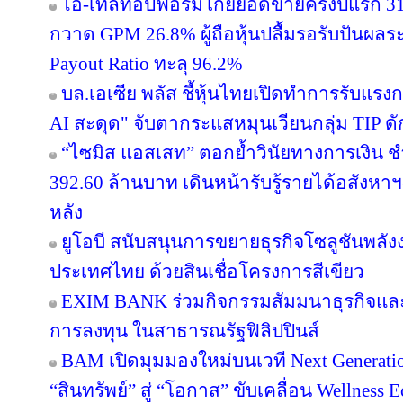
ไอ-เทลท็อปฟอร์มโกยยอดขายครึ่งปีแรก 31
กวาด GPM 26.8% ผู้ถือหุ้นปลื้มรอรับปันผลร
Payout Ratio ทะลุ 96.2%
บล.เอเซีย พลัส ชี้หุ้นไทยเปิดทำการรับแรงก
AI สะดุด" จับตากระแสหมุนเวียนกลุ่ม TIP ด
“ไซมิส แอสเสท” ตอกย้ำวินัยทางการเงิน 
392.60 ล้านบาท เดินหน้ารับรู้รายได้อสังหาฯ–
หลัง
ยูโอบี สนับสนุนการขยายธุรกิจโซลูชันพลัง
ประเทศไทย ด้วยสินเชื่อโครงการสีเขียว
EXIM BANK ร่วมกิจกรรมสัมมนาธุรกิจแ
การลงทุน ในสาธารณรัฐฟิลิปปินส์
BAM เปิดมุมมองใหม่บนเวที Next Generatio
“สินทรัพย์” สู่ “โอกาส” ขับเคลื่อน Wellness 