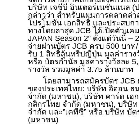
บริษัท เจซีบี อินเตอร์เนชั่นแนล
กล่าวว่า สำหรับแผนการตลาดล่าสุ
โปรโมชัน เอกสิทธิ์ และประสบกา
ทางโดยล่าสุด
JCB
ได้เปิดตัวแค
JAPAN Season
2” ตั้งแต่วันนี้ 
จ่ายผ่านบัตร
JCB
ครบ 500 บาท/เ
รับ 1 สิทธิ์ลุ้นทริปญี่ปุ่น มูลค่า
หรือ บัตรกำนัล มูลค่ารางวัลละ 
รางวัล รวมมูลค่า 3.75 ล้านบาท
โดยสามารถสมัครบัตร
JCB
ของประเทศไทย: บริษัท อิออน ธน
จำกัด (มหาชน)
,
บริษัท คาร์ด เอก
กสิกรไทย จำกัด (มหาชน)
,
บริษัท
จำกัด และ”เคทีซี” หรือ บริษัท บั
(มหาชน)