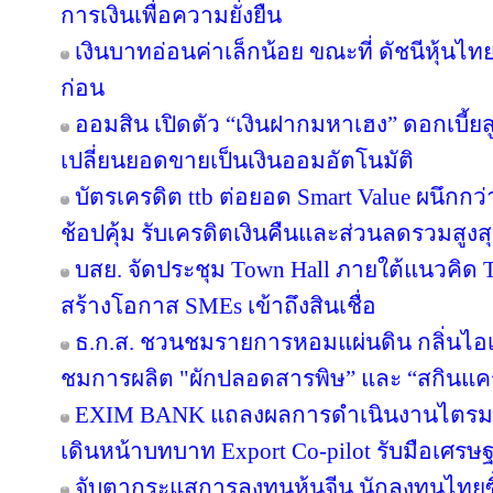
การเงินเพื่อความยั่งยืน
เงินบาทอ่อนค่าเล็กน้อย ขณะที่ ดัชนีหุ้นไท
ก่อน
ออมสิน เปิดตัว “เงินฝากมหาเฮง” ดอกเบี้ยส
เปลี่ยนยอดขายเป็นเงินออมอัตโนมัติ
บัตรเครดิต ttb ต่อยอด Smart Value ผนึกกว
ช้อปคุ้ม รับเครดิตเงินคืนและส่วนลดรวมสูง
บสย. จัดประชุม Town Hall ภายใต้แนวคิด
สร้างโอกาส SMEs เข้าถึงสินเชื่อ
ธ.ก.ส. ชวนชมรายการหอมแผ่นดิน กลิ่นไอเ
ชมการผลิต "ผักปลอดสารพิษ” และ “สกินแ
EXIM BANK แถลงผลการดำเนินงานไตรมาส 2
เดินหน้าบทบาท Export Co-pilot รับมือเศรษฐ
จับตากระแสการลงทุนหุ้นจีน นักลงทุนไท