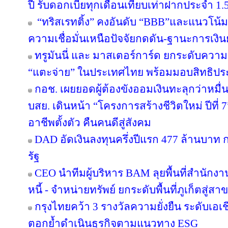
ปี รับดอกเบี้ยทุกเดือนเทียบเท่าฝากประจำ 1.5
“ทริสเรทติ้ง” คงอันดับ “BBB”และแนวโน้
ความเชื่อมั่นเหนือปัจจัยกดดัน-ฐานะการเงินย
ทรูมันนี่ และ มาสเตอร์การ์ด ยกระดับความร
“แตะจ่าย” ในประเทศไทย พร้อมมอบสิทธิประโ
กอช. เผยยอดผู้ต้องขังออมเงินทะลุกว่าหมื่
บสย. เดินหน้า “โครงการสร้างชีวิตใหม่ ปีที่
อาชีพตั้งตัว คืนคนดีสู่สังคม
DAD อัดเงินลงทุนครึ่งปีแรก 477 ล้านบาท
รัฐ
CEO นำทีมผู้บริหาร BAM ลุยพื้นที่สำนักง
หนี้ - จำหน่ายทรัพย์ ยกระดับพื้นที่ภูเก็ตส
กรุงไทยคว้า 3 รางวัลความยั่งยืน ระดับเอเ
ตอกย้ำดำเนินธุรกิจตามแนวทาง ESG