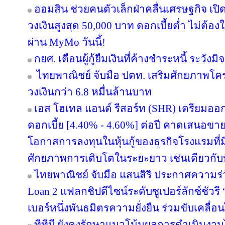
ออมสิน ช่วยคนตัวเล็กฝ่าคลื่นเศรษฐกิจ เปิด
วงเงินสูงสุด 50,000 บาท ดอกเบี้ยต่ำ ไม่ต้อ
ผ่าน MyMo วันนี้!
กยศ. เตือนผู้กู้ยืมเงินที่ค้างชำระหนี้ ระว
ไทยพาณิชย์ จับมือ ปตท. เสริมศักยภาพโครงส
วงเงินกว่า 6.8 หมื่นล้านบาท
เอส โฮเทล แอนด์ รีสอร์ท (SHR) เตรียมออกหุ้
ดอกเบี้ย [4.40% - 4.60%] ต่อปี คาดเสนอขาย
โอกาสการลงทุนในหุ้นกู้ของธุรกิจโรงแรมที่ม
ศักยภาพการเติบโตในระยะยาว เช่นเดียวกับหุ
ไทยพาณิชย์ จับมือ แสนสิริ ประกาศความร่
Loan 2 แฟลกชิปดีไซน์ระดับซูเปอร์ลักซ์ชัวรี 
เบอร์หนึ่งพันธมิตรความยั่งยืน ร่วมขับเคลื่
ทีทีบี ยังคงรักษาแนวโน้มผลการดำเนินงา