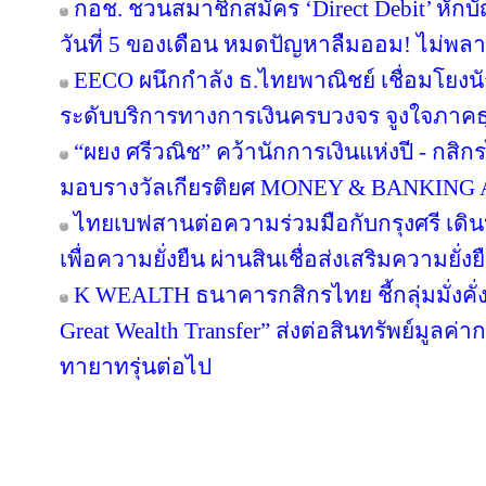
กอช. ชวนสมาชิกสมัคร ‘Direct Debit’ หักบัญ
วันที่ 5 ของเดือน หมดปัญหาลืมออม! ไม่พล
EECO ผนึกกำลัง ธ.ไทยพาณิชย์ เชื่อมโยงนั
ระดับบริการทางการเงินครบวงจร จูงใจภาคธุรกิ
“ผยง ศรีวณิช” คว้านักการเงินแห่งปี - กสิ
มอบรางวัลเกียรติยศ MONEY & BANKING
ไทยเบฟสานต่อความร่วมมือกับกรุงศรี เดินห
เพื่อความยั่งยืน ผ่านสินเชื่อส่งเสริมความยั่
K WEALTH ธนาคารกสิกรไทย ชี้กลุ่มมั่งคั่งส
Great Wealth Transfer” ส่งต่อสินทรัพย์มูลค่
ทายาทรุ่นต่อไป
Copyright © 2016 inTV co.,Ltd. All Right