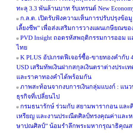
ทะลุ 3.3 พันล้านบาท รับเทรนด์ New Econom
ก.ล.ต. เปิดรับฟังความเห็นการปรับปรุงข้อ
เลี้ยงชีพ” เพื่อส่งเสริมการวางแผนเกษียณข
PVD Insight ถอดรหัสพฤติกรรมการออม แ
ไทย
K PLUS อัปเกรดฟีเจอร์ซื้อ-ขายทองคำกับ 4
USD เสริมทัพเงินฝากสกุลเงินตราต่างประเทศ 
และราคาทองคำได้พร้อมกัน
ภาพสะท้อนจากงบการเงินกลุ่มแบงก์ : แน
ธุรกิจที่เปลี่ยนไป
กรมธนารักษ์ ร่วมกับ สยามพารากอน และศ
เหรียญ และงานประณีตศิลป์ทรงคุณค่าและหา
ษาปณศิลป์” น้อมรำลึกพระมหากรุณาธิคุณส