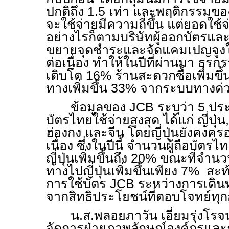
ปกติถึง 1.5 เท่า และพฤติกรรมของ
จะใช้จ่ายมีความถี่ขึ้น แต่ยอดใช้จ
อย่างไรก็ตามบริษัทผู้ออกบัตรและร
ขยายจุดชำระและจัดแคมเปญจูงใ
ต่อเนื่อง ทำให้ในปีที่ผ่านมา ธุร
เติบโต 16% ร้านสะดวกซื้อเพิ่มข
ทางเพิ่มขึ้น 33% จากระบบทางด
ข้อมูลของ
JCB
ระบุว่า 5 ประ
บัตรไทยใช้จ่ายสูงสุด ได้แก่ ญี่ปุ่น
ฮ่องกง และจีน โดยญี่ปุ่นยังคงครอ
เนื่อง ซึ่งในปีนี้ จำนวนผู้ถือบัตรไ
ญี่ปุ่นเพิ่มขึ้นถึง 20% ขณะที่จำน
ทางไปญี่ปุ่นเพิ่มขึ้นเพียง 7% ส
การใช้บัตร
JCB
ระหว่างการเดิน
จากสิทธิประโยชน์ที่ตอบโจทย์ทุก
น.ส.พลอยภาวัน เอี่ยมรุ่งโรจ
จัดการฝ่ายภาพลักษณ์องค์กรและ