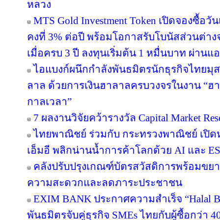
หลวง
MTS Gold Investment Token เปิดจองซื้อว
คงที่ 3% ต่อปี พร้อมโอกาสรับโบนัสส่วนต
เมื่อครบ 3 ปี ลงทุนเริ่มต้น 1 หมื่นบาท ผ่าน
ไอแบงก์ผนึกกำลังพันธมิตรนักธุรกิจไทยมุส
ลาล ด้วยการเงินฮาลาลครบวงจรในงาน “ฮา
กาลเวลา”
7 ผลงานวิจัยคว้ารางวัล Capital Market Res
ไทยพาณิชย์ ร่วมกับ กระทรวงพาณิชย์ เปิดห
เอ็มอี พลิกน่านน้ำการค้าโลกด้วย AI และ E
คลังปรับปรุงเกณฑ์บัตรสวัสดิการพร้อมขย
ความสะดวกและลดภาระประชาชน
EXIM BANK ประกาศความสำเร็จ “Halal Bri
พันธมิตรจับคู่ธุรกิจ SMEs ไทยกับผู้ซื้อกว่า 