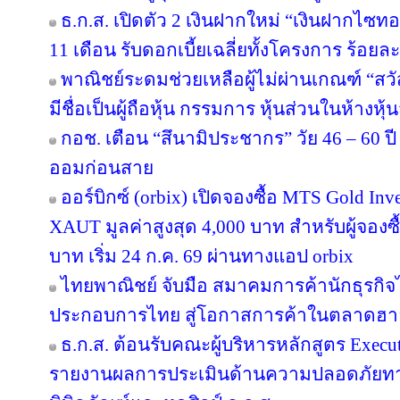
ธ.ก.ส. เปิดตัว 2 เงินฝากใหม่ “เงินฝากไซ
11 เดือน รับดอกเบี้ยเฉลี่ยทั้งโครงการ ร้อยละ
พาณิชย์ระดมช่วยเหลือผู้ไม่ผ่านเกณฑ์ “สวั
มีชื่อเป็นผู้ถือหุ้น กรรมการ หุ้นส่วนในห้างหุ้
กอช. เตือน “สึนามิประชากร” วัย 46 – 60 ปี 
ออมก่อนสาย
ออร์บิกซ์ (orbix) เปิดจองซื้อ MTS Gold In
XAUT มูลค่าสูงสุด 4,000 บาท สำหรับผู้จองซ
บาท เริ่ม 24 ก.ค. 69 ผ่านทางแอป orbix
ไทยพาณิชย์ จับมือ สมาคมการค้านักธุรกิจไ
ประกอบการไทย สู่โอกาสการค้าในตลาดฮ
ธ.ก.ส. ต้อนรับคณะผู้บริหารหลักสูตร Execut
รายงานผลการประเมินด้านความปลอดภัยทาง