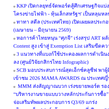
KKP เปิดกลยุทธ์จัดพอร์ตสู้ศึกเศรษฐกิจแบ่งข
โครงข่ายไฟฟ้า - หุ้นเล็กสหรัฐฯ' เป็นหลุมหล
ทาทา สตีล (ประเทศไทย) เปิดเผยผลประกอ
(เมษายน – มิถุนายน 2569)
หอการค้าไทยหนุน “ศุภจี” เร่งสรุป ART ผลัก
Content สูง เข้าสู่ Exemption List เสริมข
3 แนวทางที่แบงก์ใช้ประคองผลการดำเนินงา
ลง (ศูนย์วิจัยกสิกรไทย Infographic)
SCB มอบประสบการณ์สุดเอ็กซ์คลูซีฟ พาผู
เข้าชม 2026 MAMA AWARDS ณ ประเทศญี่ปุ่
MMM ส่งสัญญาณบวก เร่งขยายพอร์ต รองรับอ
“บริหารงานขายแบบวางหลักประกันการซื้อ
จ่อเสริมทัพผลประกอบการ Q3/69 แกร่ง