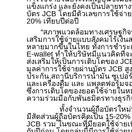
แข็งแกร่ง และยังคงเป็นปลายทาง
บัตร
JCB
โดยมีตัวเลขการใช้จ่าย
20% เทียบปีต่อปี
“สภาพแวดล้อมทางเศรษฐกิจที
เสริมการใช้จ่ายแบบสังคมไร้เงินส
หลายมากขึ้นในไทย ทั้งการชำระเ
E-wallet
ทำให้บริษัทมีแนวคิดที่จ
ส่งเสริมให้เป็นการเติบโตของ
JC
มูลค่าการใช้จ่ายผ่านบัตร
JCB
สู
ประกัน สถานีบริการน้ำมัน ซูเปอร
และเครื่องดื่ม และ แพลตฟอร์ม
ซึ่งการเติบโตของยอดใช้จ่ายใน
ความร่วมมือกับพันธมิตรทางธุรกิ
ทั้งจำนวนผู้ถือบัตรใหม่ที่เพิ
มีสัดส่วนผู้ถือบัตรคิดเป็น 15-20
JCB
รวม ในขณะที่มียอดใช้จ่ายเพิ
กับปีก่อน โดยกลุ่มนี้มีการใช้จ่าย