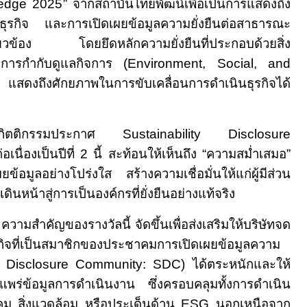
ledge 2025
”
จากสถาบันไทยพัฒน์
เพื่อเป็นการแสดงถึง
ินธุรกิจ และการเปิดเผยข้อมูลความยั่งยืนต่อสาธารณะ
ี่เกี่ยวข้อง โดยยึดหลักความยั่งยืนที่ประกอบด้วยสิ่ง
การกำกับดูแลกิจการ (
Environment, Social, and
G)
แสดงถึงศักยภาพในการขับเคลื่อนการดำเนินธุรกิจได้
วัลกิตติกรรมประกาศ
Sustainability Disclosure
่อเนื่องเป็นปีที่ 2 นี้ สะท้อนให้เห็นถึง
“ความสม่ำเสมอ”
ข้อมูลอย่างโปร่งใส สร้างความเชื่อมั่นให้แก่ผู้มีส่วน
ดินหน้าสู่การเป็นองค์กรที่ยั่งยืนอย่างแท้จริง
องรางวัลนี้
จัดขึ้นเพื่อส่งเสริมให้บริษัทจด
กิจที่เป็นสมาชิกของประชาคมการเปิดเผยข้อมูลความ
ity Disclosure Community: SDC)
ได้ตระหนักและให้
ยแพร่ข้อมูลการดำเนินงาน
ซึ่งครอบคลุมทั้งการดำเนิน
คม สิ่งแวดล้อม หรือประเด็นด้าน
ES
G
นอกเหนือจาก