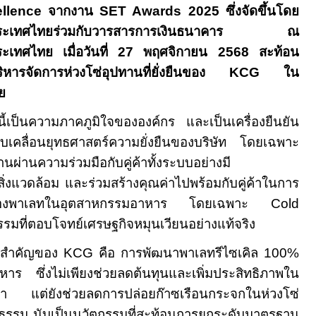
ellence จาก
งาน
SET Awards 2025
ซึ่งจัดขึ้นโดย
่งประเทศไทยร่วมกับวารสารการเงินธนาคาร ณ
ระเทศไทย เมื่อวันที่
27
พฤศจิกายน
2568
สะท้อน
ิหารจัดการห่วงโซ่อุปทานที่ยั่งยืนของ
KCG
ใน
ย
นี้เป็นความภาคภูมิใจขององค์กร และเป็นเครื่องยืนยัน
ขับเคลื่อนยุทธศาสตร์ความยั่งยืนของบริษัท โดยเฉพาะ
นผ่านความร่วมมือกับคู่ค้าทั้งระบบอย่างมี
สิ่งแวดล้อม และร่วมสร้างคุณค่า
ไปพร้อมกับคู่ค้าในการ
้นของพาเลทในอุตสาหกรรมอาหาร โดยเฉพาะ
Cold
กรรมที่ตอบโจทย์เศรษฐกิจหมุนเวียนอย่างแท้จริง
ารสำคัญของ
KCG
คือ การพัฒนาพาเลทรีไซเคิล 100%
าร ซึ่งไม่เพียงช่วยลดต้นทุน
และเพิ่มประสิทธิภาพใน
ค้า แต่ยังช่วยลดการปล่อยก๊าซเรือนกระจกในห่วงโซ่
ูปธรรม นับเป็นนวัตกรรมที่สะท้อนการยกระดับมาตรฐาน