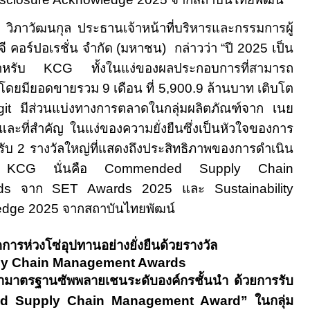
ฒนกุล ประธานเจ้าหน้าที่บริหารและกรรมการผู้
ี คอร์ปอเรชั่น จำกัด (มหาชน) กล่าวว่า “ปี 2025 เป็น
กสำหรับ KCG ทั้งในแง่ของผลประกอบการที่สามารถ
โดยมียอดขายรวม
9
เดือน ที่
5,
900
.9
ล้านบาท
เติบโต
it
มีส่วนแบ่งทางการตลาดในกลุ่มผลิตภัณฑ์จาก เนย
และ
ที่สำคัญ ในแง่ของความยั่งยืนซึ่งเป็นหัวใจของการ
้รับ
2
รางวัลใหญ่ที่แสดงถึงประสิทธิภาพของการดำเนิน
อง
KCG
นั่นคือ
Commended
Supply Chain
rds
จาก
SET Awards
2025
และ
Sustainability
edge 2025 จากสถาบันไทยพัฒน์
การห่วงโซ่อุปทานอย่างยั่งยืนด้วยรางวัล
y Chain Management Awards
ำมาตรฐานซัพพลายเชนระดับองค์กร
ชั้น
นำ ด้วยการรับ
d Supply Chain Management Award” ในกลุ่ม