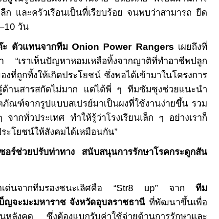
าปลีก และครัวเรือนเป็นที่เรียบร้อย จนพบว่าสามารถ ยืด
–10
วัน
ต๊ะ ตัวแทนจากทีม
Onion Power Rangers
เผยถึงที่
า
“
เราเห็นปัญหาหอมเหลือทิ้งจากญาติที่ทำอาชีพปลูก
ี่ถูกทิ้งให้เกิดประโยชน์ ซึ่งพอได้เข้ามาในโครงการ
มรู้ด้านสารสกัดไม่มาก แต่ได้พี่ ๆ ทีมซัมซุงช่วยแนะนำ
ภัณฑ์จากรูปแบบสเปรย์มาเป็นผงที่ใช้งานง่ายขึ้น รวม
 ๆ จากทั่วประเทศ ทำให้รู้ว่าโรงเรียนเล็ก ๆ อย่างเราก็
นประโยชน์ให้สังคมได้เหมือนกัน
”
นเซอร์ช่วยปรับท่าทาง สนับสนุนการรักษาโรคกระดูกสัน
ดดเด่นจากทีมรองชนะเลิศคือ
“Str8 up”
จาก
ทีม
เบ็ญจะมะมหาราช จังหวัดอุบลราชธานี
ที่พัฒนาขึ้นเพื่อ
สันหลังคด ซึ่งต้องแบกรับค่าใช้จ่ายด้านการรักษาและ