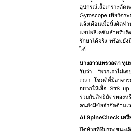
อุปกรณ์เสื้อเกราะดัดห
Gyroscope
เพื่อวัด
แจ้งเตือนเมื่อนั่งผิด
แอปพลิเคชันสำหรับติ
รักษาได้จริง พร้อมยังม
ได้
นางสาวแพรวลดา ทุมม
รับว่า
“
พวกเราไม่เคยเ
เวลา โชคดีที่มีอาจา
อยากให้เสื้อ
Str8 u
ร่วมกับสิทธิบัตรทองห
คนยังมีข้อจำกัดด้านเ
AI SpineCheck
เครื
ปิดท้ายที่ทีมรองชนะเล