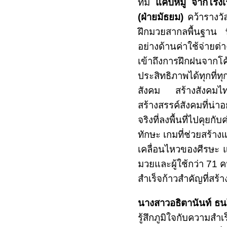
ทีม
แคปหมู จากโรงเ
(ฝ่ายมัธยม)
คว้ารางว
ฝึกมวยสากลพื้นฐาน ที
อย่างด้านค่าใช้จ่ายต
เข้าถึงการฝึกฝนจากโ
ประสิทธิภาพได้ทุกที่
สังคม สร้างสังคมไ
สร้างสรรค์สังคมที่น่า
จริงที่ลงพื้นที่ไปคุย
ทักษะ เกมที่ช่วยสร้า
เคลื่อนไหวของศีรษะ 
มวยและผู้ใช้กว่า
71
ค
สำเร็จก้าวสำคัญที่สร
นางสาวอธิตานันท์ ธ
รู้สึกภูมิใจกับความสำ