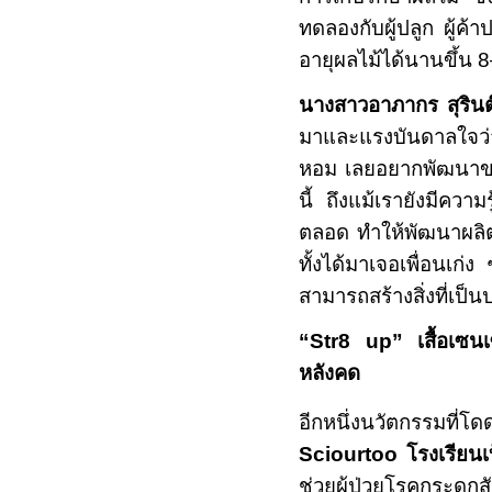
ทดลองกับผู้ปลูก ผู้ค้
อายุผลไม้ได้นานขึ้น
8
นางสาวอาภากร สุริน
มาและแรงบันดาลใจว่
หอม เลยอยากพัฒนาของท
นี้ ถึงแม้เรายังมีควา
ตลอด ทำให้พัฒนาผลิต
ทั้งได้มาเจอเพื่อนเก่ง
สามารถสร้างสิ่งที่เป็
“Str8 up”
เสื้อเซ
หลังคด
อีกหนึ่งนวัตกรรมที่โ
Sciourtoo
โรงเรียน
ช่วยผู้ป่วยโรคกระดูก