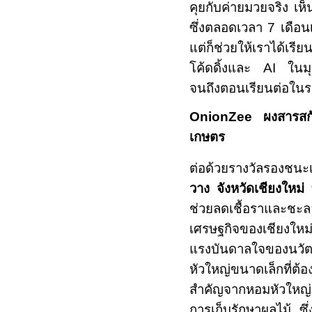
คุยกับค่ายมวยจริง เห็
ซึ่งตลอดเวลา
7
เดือน
แต่ก็ช่วยให้เราได้เรีย
โค้ดดิ้งและ
AI
ในมุ
จนถึงตอนเรียนต่อในร
OnionZee
ผงสารสก
เกษตร
ต่อด้วยรางวัลรองชนะ
วาง จังหวัดเชียงใหม่
ช่วยลดเชื้อราและชะล
เศรษฐกิจของเชียงใหม่
แรงบันดาลใจของนวัตก
หัวใหญ่ขนาดเล็กที่ต้
สำคัญจากหอมหัวใหญ่อ
การเก็บรักษาผลไม้ ซึ