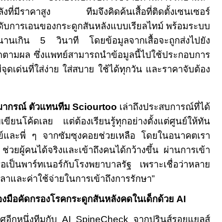
ลังที่มีราคาสูง ทีมจึงคิดค้นเสื้อที่ติดตั้งเซนเซอร์
ระดับการเอนของกระดูกสันหลังแบบเรียลไทม์ พร้อมระบบ
ท่านานเกิน
5
วินาที โดยข้อมูลจากเสื้อจะถูกส่งไปยัง
ดตามผล ซึ่งแพทย์สามารถนำข้อมูลนี้ไปใช้ประกอบการ
ีจุดเด่นที่ใส่ง่าย ใส่สบาย ใช้ได้ทุกวัน และราคาจับต้อง
ากรณ์ ตัวแทนทีม
Sciourtoo
เล่าถึงประสบการณ์ที่ได้
ขียนโค้ดเลย แต่ต้องเรียนรู้ทุกอย่างตั้งแต่ศูนย์ให้ทัน
รย์และพี่ ๆ จากซัมซุงคอยช่วยเหลือ โดยในอนาคตเรา
p
ช่วยผู้คนได้จริงและเข้าถึงคนได้กว้างขึ้น ผ่านการเข้า
รือเป็นพาร์ทเนอร์กับโรงพยาบาลรัฐ เพราะเชื่อว่าหลาย
วลาและค่าใช้จ่ายในการเข้าถึงการรักษา
”
่องมือคัดกรองโรคกระดูกสันหลังคดในเด็กด้วย
AI
ิศอีกหนึ่งทีมกับ
AI SpineCheck
จากปรินส์รอยแยลส์