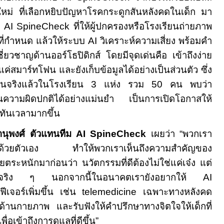
งใหม่ ที่เลือกหยิบปัญหาโรคกระดูกสันหลังคดในเด็ก มา
ม
AI SpineCheck
ที่ให้ผู้ปกครองหรือโรงเรียนถ่ายภาพ
ี่กำหนด แล้วให้ระบบ
AI
วิเคราะห์ความเสี่ยง พร้อมคำ
ชี่ยวชาญด้านออร์โธปิดิกส์ โดยมีจุดเด่นคือ เข้าถึงง่าย
แค่สมาร์ทโฟน และยังเก็บข้อมูลได้อย่างเป็นส่วนตัว ซึ่ง
งานจริงแล้วในโรงเรียน
3
แห่ง รวม
50
คน พบว่า
นความผิดปกติได้อย่างแม่นยำ เป็นการเปิดโอกาสให้
้ทันเวลามากขึ้น
านุพงศ์ ตัวแทนทีม
AI SpineCheck
เผยว่า
“
พวกเรา
งเด็กด้วยตัวเอง ทำให้พวกเราเห็นถึงความสำคัญของ
ยตระหนักมาก่อนว่า นวัตกรรมที่ดีต้องไม่ใช่แค่เจ๋ง แต่
นได้จริง ๆ นอกจากนี้ในอนาคตเรายังอยากให้
AI
ฟีเจอร์เพิ่มขึ้น เช่น
telemedicine
เฉพาะทางหลังคด
ำด้านกายภาพ
และรับฟังให้คำปรึกษาทางจิตใจให้เด็กที่
ื่อเข้าถึงการดูแลที่ดีขึ้น
”