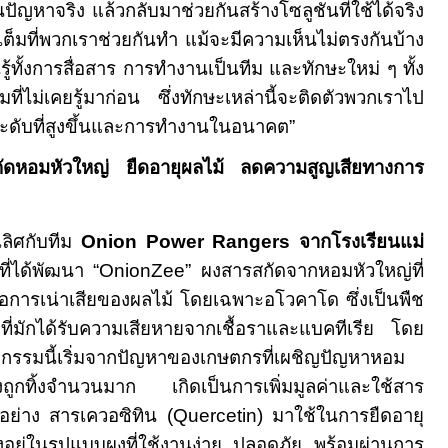
นปัญหาจริง แล้วกลับมาช่วยกันสร้างโซลูชันที่ใช้ได้จริง
เต็มที่พวกเราช่วยกันทำ แม้จะมีความเห็นไม่ตรงกันบ้าง
นรู้ทั้งการสื่อสาร การทำงานเป็นทีม และทักษะใหม่ ๆ ทั้ง
มที่ไม่เคยรู้มาก่อน ซึ่งทักษะเหล่านี้จะติดตัวพวกเราไป
ะดับที่สูงขึ้นและการทำงานในอนาคต
”
ัดหอมหัวใหญ่ ยืดอายุผลไม้ ลดความสูญเสียทางการ
เลิศกับทีม
Onion Power Rangers
จากโรงเรียนแม่
ที่ได้พัฒนา
“OnionZee”
ผงสารสกัดจากหอมหัวใหญ่ที่
อการเน่าเสียของผลไม้ โดยเฉพาะอโวคาโด ซึ่งเป็นพืช
ที่มักได้รับความเสียหายจากเชื้อราและแบคทีเรีย โดย
รรมนี้เริ่มจากปัญหาของเกษตกรที่เผชิญปัญหาหอม
องถูกทิ้งจำนวนมาก เกิดเป็นการเพิ่มมูลค่าและใช้สาร
ย่าง สารเควอซิทิน (
Quercetin)
มาใช้ในการยืดอายุ
่งอยู่ในรูปแบบผงที่ใช้งานง่าย ปลอดภัย พร้อมผ่านการ