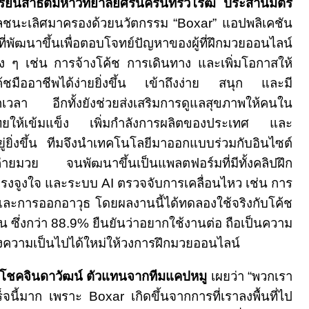
รียนสาธิตมหาวิทยาลัยศรีนครินทรวิโรฒ ประสานมิตร
ัลชนะเลิศมาครองด้วยนวัตกรรม
“Boxar”
แอปพลิเคชัน
่พัฒนาขึ้นเพื่อตอบโจทย์ปัญหาของผู้ที่ฝึกมวยออนไลน์
่าง ๆ เช่น การจ้างโค้ช การเดินทาง และเพิ่มโอกาสให้
ค้ชมืออาชีพได้ง่ายยิ่งขึ้น เข้าถึงง่าย สนุก และมี
ทุกเวลา อีกทั้งยังช่วยส่งเสริมการดูแลสุขภาพให้คนใน
ทยให้เข้มแข็ง เพิ่มกำลังการผลิตของประเทศ และ
อยู่ยิ่งขึ้น ทีมจึงนำเทคโนโลยีมาออกแบบร่วมกับอินไซต์
กับค่ายมวย จนพัฒนาขึ้นเป็นแพลตฟอร์มที่มีทั้งคลิปฝึก
งแรงจูงใจ และระบบ
AI
ตรวจจับการเคลื่อนไหว เช่น การ
และการออกอาวุธ โดยผลงานนี้ได้ทดลองใช้จริงกับโค้ช
น ซึ่งกว่า
88.9%
ยืนยันว่าอยากใช้งานต่อ ถือเป็นความ
้างความเป็นไปได้ใหม่ให้วงการฝึกมวยออนไลน์
นโชคจินดาวัฒน์ ตัวแทนจากทีมแคปหมู
เผยว่า
“
พวกเรา
เร็จนี้มาก เพราะ
Boxar
เกิดขึ้นจากการที่เราลงพื้นที่ไป