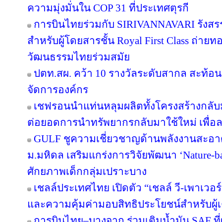
ความมุ่งมั่นใน COP 31 ที่ประเทศตุรกี
การบินไทยร่วมกับ SIRIVANNAVARI รังสรร
สำหรับผู้โดยสารชั้น Royal First Class ถ
วัฒนธรรมไทยร่วมสมัย
ปตท.สผ. คว้า 10 รางวัลระดับสากล สะท้อ
จัดการองค์กร
เชฟรอนนำแท่นหลุมผลิตทั้งโครงสร้างกลับมา
ต่อยอดการนำทรัพยากรกลับมาใช้ใหม่ เพื่อ
GULF ชูความเชี่ยวชาญด้านพลังงานสะอาด 
ม.มหิดล เสริมแกร่งการวิจัยพัฒนา ‘Nature-b
ศักยภาพเด็กกลุ่มเปราะบาง
เชลล์ประเทศไทย เปิดตัว “เชลล์ วี-เพาเวอ
และความคุ้มค่ามอบสิทธิประโยชน์สำหรับผู้เต
การบินไทย–บางจาก ร่วมเติมน้ำมัน SAF ที