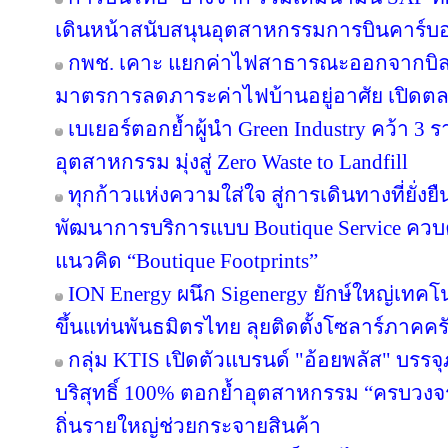
เดินหน้าสนับสนุนอุตสาหกรรมการบินคาร์บ
กพช. เคาะ แยกค่าไฟสาธารณะออกจากบิล
มาตรการลดภาระค่าไฟบ้านอยู่อาศัย เปิดต
เบเยอร์ตอกย้ำผู้นำ Green Industry คว้า 3
อุตสาหกรรม มุ่งสู่ Zero Waste to Landfill
ทุกก้าวแห่งความใส่ใจ สู่การเดินทางที่ยั่ง
พัฒนาการบริการแบบ Boutique Service ควบคู
แนวคิด “Boutique Footprints”
ION Energy ผนึก Sigenergy ยักษ์ใหญ่เท
ขึ้นแท่นพันธมิตรไทย ลุยติดตั้งโซลาร์ภาคครัว
กลุ่ม KTIS เปิดตัวแบรนด์ "อ้อยพลัส" บรร
บริสุทธิ์ 100% ตอกย้ำอุตสาหกรรม “ครบวงจร” 
ถิ่นรายใหญ่ช่วยกระจายสินค้า