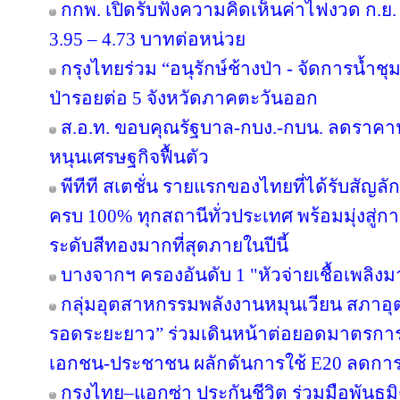
กกพ. เปิดรับฟังความคิดเห็นค่าไฟงวด ก.ย. 
3.95 – 4.73 บาทต่อหน่วย
กรุงไทยร่วม “อนุรักษ์ช้างป่า - จัดการน้ำชุม
ป่ารอยต่อ 5 จังหวัดภาคตะวันออก
ส.อ.ท. ขอบคุณรัฐบาล-กบง.-กบน. ลดราคาน้
หนุนเศรษฐกิจฟื้นตัว
พีทีที สเตชั่น รายแรกของไทยที่ได้รับสัญล
ครบ 100% ทุกสถานีทั่วประเทศ พร้อมมุ่งสู่ก
ระดับสีทองมากที่สุดภายในปีนี้
บางจากฯ ครองอันดับ 1 "หัวจ่ายเชื้อเพลิง
กลุ่มอุตสาหกรรมพลังงานหมุนเวียน สภาอุ
รอดระยะยาว” ร่วมเดินหน้าต่อยอดมาตรการภ
เอกชน-ประชาชน ผลักดันการใช้ E20 ลดกา
กรุงไทย–แอกซ่า ประกันชีวิต ร่วมมือพันธ