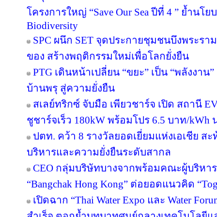
โครงการใหญ่ “Save Our Sea ปีที่ 4 ” ย้ำนโ
Biodiversity
SPC ผนึก SET จุดประกายชุมชนบึงพระราม
ของ สร้างพฤติกรรมใหม่เพื่อโลกยั่งยืน
PTG เดินหน้าเปลี่ยน “ขยะ” เป็น “พลังงาน
บ้านพรุ สู่ความยั่งยืน
สเลย์ทริกซ์ จับมือ เพียวชาร์จ เปิด สถาน
ชูชาร์จเร็ว 180kW พร้อมโปร 6.5 บาท/kWh น
ปตท. คว้า 8 รางวัลยอดเยี่ยมแห่งเอเชีย 
บริหารและความยั่งยืนระดับสากล
CEO กลุ่มบริษัทบางจากพร้อมคณะผู้บริหาร
“Bangchak Hong Kong” ต่อยอดแนวคิด “Toget
เปิดฉาก “Thai Water Expo และ Water For
สำเร็จ ตอกย้ำบทบาทศูนย์กลางเทคโนโลยีแ