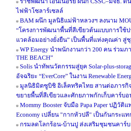
ราชพัฒนา เอ็นเนอร์ยี ผนึก CSSC–มจธ. ดัน
ไฟฟ้าโซลาร์เซลล์
BAM ผนึก มูลนิธิแม่ฟ้าหลวงฯ ลงนาม MOU 
“โครงการพัฒนาพื้นที่สีเขียวต้นแบบการใช้ประ
แวดล้อมอย่างยั่งยืน” เป็นพื้นที่แห่งคุณค่า ส
WP Energy นำพนักงานกว่า 200 คน ร่วม
THE BEACH”
Solis นำทัพนวัตกรรมสู่ยุค Solar-plus-stora
อัจฉริยะ “EverCore” ในงาน Renewable Energ
มูลนิธิมิตซูบิชิ อิเล็คทริคไทย สานต่อภารกิจ
ขยายพื้นที่สีเขียวและศักยภาพกักเก็บคาร์บอน
Mommy Booster จับมือ Papa Paper ปฏิวัติแพ
Economy เปลี่ยน "กากหัวปลี" เป็นกันกระแท
กรมลดโลกร้อน-บ้านปู ส่งเสริมชุมชนคาร์บอ