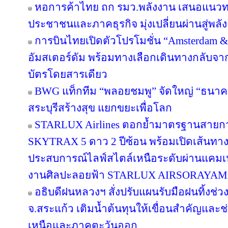
หอการค้าไทย ถก รมว.พลังงาน เสนอแนวทาง
ประชาชนและภาคธุรกิจ มุ่งเปลี่ยนผ่านสู่พล
การบินไทยเปิดตัวโปรโมชั่น “Amsterdam &
อัมสเตอร์ดัม พร้อมทางเลือกเดินทางกลับจาก
บัตรโดยสารเดียว
BWG แท็กทีม “พลอยชมพู” จัดใหญ่ “ธนาคารอิ
สระบุรีสร้างสุข แยกขยะเพื่อโลก
STARLUX Airlines ตอกย้ำมาตรฐานสายกา
SKYTRAX 5 ดาว 2 ปีซ้อน พร้อมเปิดเส้นทา
ประสบการณ์ไลฟ์สไตล์เหนือระดับผ่านแคมเ
งานศิลปะลอยฟ้า STARLUX AIRSORAYA
อธิบดีฝนหลวงฯ สั่งปรับแผนรับมือฝนทิ้งช่วง
จ.สระแก้ว เติมน้ำต้นทุนให้เขื่อนสำคัญและช
เหนือและภาคตะวันออก