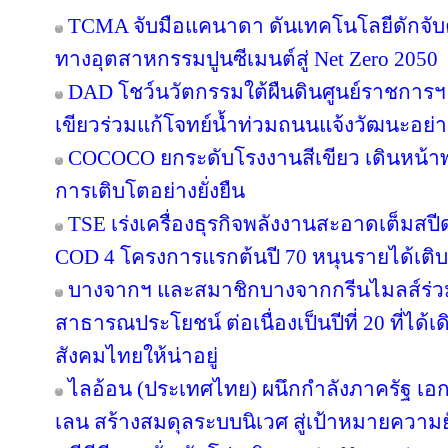
TCMA จับมือแคนาดา ดันเทคโนโลยีดักจับค
ทางอุตสาหกรรมปูนซีเมนต์สู่ Net Zero 2050
DAD โชว์นวัตกรรมใต้ผืนดินศูนย์ราชการฯ
เขียวร่วมแก้โจทย์น้ำท่วมถนนแจ้งวัฒนะอย่าง
COCOCO ยกระดับโรงงานสีเขียว เดินหน้า
การเติบโตอย่างยั่งยืน
TSE เร่งเครื่องธุรกิจพลังงานสะอาดเต็มสปีด
COD 4 โครงการแรกต้นปี 70 หนุนรายได้เต
บางจากฯ และสมาชิกบางจากกรีนไมลส์ร่วม
สาธารณประโยชน์ ต่อเนื่องเป็นปีที่ 20 ที่ได้
สังคมไทยให้น่าอยู่
ไลอ้อน (ประเทศไทย) ผนึกกำลังภาครัฐ เอก
เลน สร้างสมดุลระบบนิเวศ สู่เป้าหมายความยั