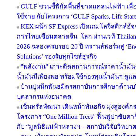
GULF ชวนชี้พิกัดพื้นที่ขาดแคลนไฟฟ้า เพื่อ
ใช้จ่าย กับโครงการ ‘GULF Sparks, Life Start
KEX ผนึก SF Express เปิดเกมโลจิสติกส์อั
การไทยเชื่อมตลาดจีน–โลก ผ่านเวที Thailan
2026 ฉลองครบรอบ 20 ปี ทรานส์ฟอร์มสู่ ‘End
Solutions’ รองรับทุกไซส์ธุรกิจ
"พลังงาน" เกาะติดสถานการณ์ราคาน้ำมันต
น้ำมันมีเพียงพอ พร้อมใช้กองทุนน้ำมันฯ ดู
บ้านปูผนึกพันธมิตรสถาบันการศึกษาด้านบ
บุคลากรแห่งอนาคต
เซ็นทรัลพัฒนา เดินหน้าพันธกิจ มุ่งสู่องค์
โครงการ “One Million Trees” ฟื้นฟูป่าซับคาร
กับ “มูลนิธิแม่ฟ้าหลวงฯ – สถาบันวิจัยวิทย