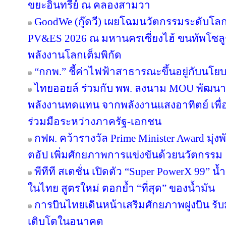
ขยะอินทรีย์ ณ คลองสามวา
GoodWe (กู๊ดวี) เผยโฉมนวัตกรรมระดับโล
PV&ES 2026 ณ มหานครเซี่ยงไฮ้ ขนทัพโซลู
พลังงานโลกเต็มพิกัด
“กกพ.” ชี้ค่าไฟฟ้าสาธารณะขึ้นอยู่กับนโย
ไทยออยล์ ร่วมกับ พพ. ลงนาม MOU พัฒนา ป
พลังงานทดแทน จากพลังงานแสงอาทิตย์ เพื
ร่วมมือระหว่างภาครัฐ-เอกชน
กฟผ. คว้ารางวัล Prime Minister Award มุ่
ตอัป เพิ่มศักยภาพการแข่งขันด้วยนวัตกรรม
พีทีที สเตชั่น เปิดตัว “Super PowerX 99” 
ในไทย สูตรใหม่ ตอกย้ำ “ที่สุด” ของน้ำมัน
การบินไทยเดินหน้าเสริมศักยภาพฝูงบิน รั
เติบโตในอนาคต