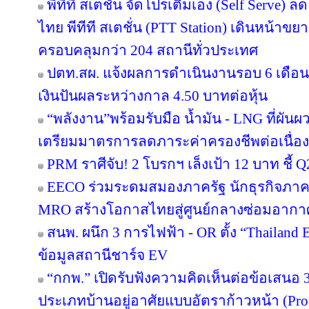
พีทีที สเตชั่น จัดโปรเติมเอง (Self Serve) ล
ไทย พีทีที สเตชั่น (PTT Station) เดินหน้าขย
ครอบคลุมกว่า 204 สถานีทั่วประเทศ
ปตท.สผ. แจ้งผลการดำเนินงานรอบ 6 เดือน
เงินปันผลระหว่างกาล 4.50 บาทต่อหุ้น
“พลังงาน”พร้อมรับมือ น้ำมัน - LNG ที่ผัน
เตรียมมาตรการลดภาระค่าครองชีพต่อเนื่อง
PRM ราศีจับ! 2 โบรกฯ เล็งเป้า 12 บาท ชี้ Q
EECO ร่วมระดมสมองภาครัฐ นักธุรกิจภา
MRO สร้างโอกาสไทยสู่ศูนย์กลางซ่อมอากา
สนพ. ผนึก 3 การไฟฟ้า - OR ตั้ง “Thailand
ข้อมูลสถานีชาร์จ EV
“กกพ.” เปิดรับฟังความคิดเห็นต่อข้อเสนอ 
ประเภทบ้านอยู่อาศัยแบบอัตราก้าวหน้า (Pro