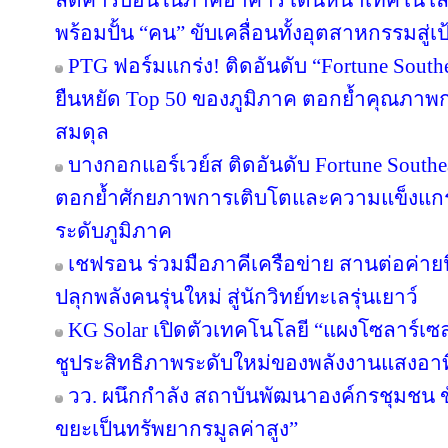
ลดคาร์บอนในภาคอาคาร เดินหน้าเทคโนโลยี
พร้อมปั้น “คน” ขับเคลื่อนทั้งอุตสาหกรรมสู
PTG ฟอร์มแกร่ง! ติดอันดับ “Fortune Southea
ยืนหยัด Top 50 ของภูมิภาค ตอกย้ำคุณภาพก
สมดุล
บางกอกแอร์เวย์ส ติดอันดับ Fortune Southe
ตอกย้ำศักยภาพการเติบโตและความแข็งแกร่
ระดับภูมิภาค
เชฟรอน ร่วมมือภาคีเครือข่าย สานต่อค่ายนิ
ปลุกพลังคนรุ่นใหม่ สู่นักวิทย์ทะเลรุ่นเยาว์
KG Solar เปิดตัวเทคโนโลยี “แผงโซลาร์เซ
ชูประสิทธิภาพระดับใหม่ของพลังงานแสงอาท
วว. ผนึกกำลัง สถาบันพัฒนาองค์กรชุมชน ขั
ขยะเป็นทรัพยากรมูลค่าสูง”