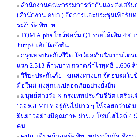
สำนักงานคณะกรรมการกำกับและส่งเสริมก
(สำนักงาน คปภ.) จัดการและประชุมเพื่อรับ
ระงับข้อพิพาท
TQM Alpha โชว์ฟอร์ม Q1 รายได้เพิ่ม 4% เ
Jump+ เติบโตยั่งยืน
กรุงเทพประกันชีวิต โชว์ผลดำเนินงานไตรมาส
แรก 2,513 ล้านบาท กวาดกำไรสุทธิ 1,606 ล
วิริยะประกันภัย - ขนส่งทางบก จัดอบรมใบขับขี
มือใหม่ มุ่งสู่ถนนปลอดภัยอย่างยั่งยืน
มนุษย์ต่างวัย X กรุงเทพประกันชีวิต เตรียม
‘ลองGEVITY อยู่กันไปยาว ๆ ให้จอยกว่าเด
ยืนยาวอย่างมีคุณภาพ ผ่าน 7 โซนไฮไลต์ 4 มิต
คน
คปภ. เดินหน้าลดข้อพิพาทประกันภัยเชิงรุก 