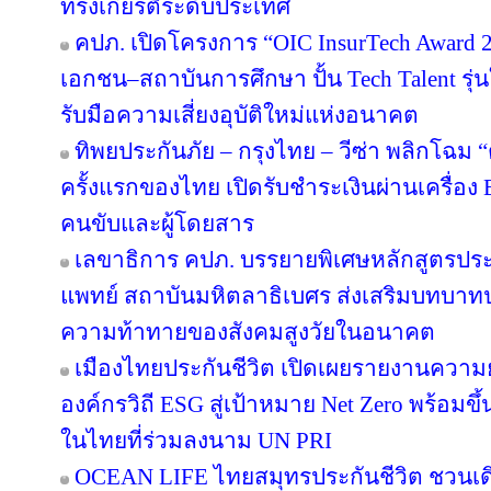
ทรงเกียรติระดับประเทศ
คปภ. เปิดโครงการ “OIC InsurTech Award 2
เอกชน–สถาบันการศึกษา ปั้น Tech Talent รุ่
รับมือความเสี่ยงอุบัติใหม่แห่งอนาคต
ทิพยประกันภัย – กรุงไทย – วีซ่า พลิกโฉม “ตุ
ครั้งแรกของไทย เปิดรับชำระเงินผ่านเครื่อ
คนขับและผู้โดยสาร
เลขาธิการ คปภ. บรรยายพิเศษหลักสูตรป
แพทย์ สถาบันมหิตลาธิเบศร ส่งเสริมบทบาทป
ความท้าทายของสังคมสูงวัยในอนาคต
เมืองไทยประกันชีวิต เปิดเผยรายงานความยั่
องค์กรวิถี ESG สู่เป้าหมาย Net Zero พร้อมขึ
ในไทยที่ร่วมลงนาม UN PRI
OCEAN LIFE ไทยสมุทรประกันชีวิต ชวนเด