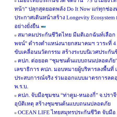
เมืองไทยประกันชีวิต จัดงาน “75 ปี เมืองไ
หน้า” ปลุกสุดยอดพลัง Do It Now แก่ทุกช่อ
ประกาศเดินหน้าสร้าง Longevity Ecosyste
อย่างยั่งยืน
สมาคมประกันชีวิตไทย มีมติเอกฉันท์เลือก “
พจน์” ดำรงตำแหน่งนายกสมาคมฯ วาระที่ 4 ชู
ขับเคลื่อนนวัตกรรม สร้างระบบนิเวศประกันชีว
คปภ. ต่อยอด “ชุมชนต้นแบบถนนปลอดภัย” จ
เลขาธิการ คปภ. มอบหมายผู้บริหารลงพื้นที่ เป
ประสบการณ์จริง ร่วมออกแบบมาตรการลดอุบัต
พ.ร.บ.
คปภ. จับมือชุมชน “ท่าตูม-หนองกี่” จ.ปราจีน
อุบัติเหตุ สร้างชุมชนต้นแบบถนนปลอดภัย
OCEAN LIFE ไทยสมุทรประกันชีวิต จับมือ ‘