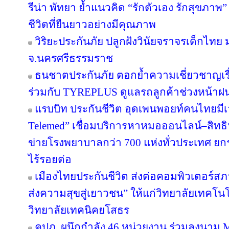
รีน่า พัทยา ย้ำแนวคิด “รักตัวเอง รักสุขภาพ”
ชีวิตที่ยืนยาวอย่างมีคุณภาพ
วิริยะประกันภัย ปลูกฝังวินัยจราจรเด็กไท
จ.นครศรีธรรมราช
ธนชาตประกันภัย ตอกย้ำความเชี่ยวชาญเรื่
ร่วมกับ TYREPLUS ดูแลรถลูกค้าช่วงหน้าฝน
แรบบิท ประกันชีวิต อุดเพนพอยท์คนไทยมีเว
Telemed” เชื่อมบริการหาหมอออนไลน์–สิทธิ
ข่ายโรงพยาบาลกว่า 700 แห่งทั่วประเทศ 
ไร้รอยต่อ
เมืองไทยประกันชีวิต ส่งต่อคอมพิวเตอร์ส
ส่งความสุขสู่เยาวชน” ให้แก่วิทยาลัยเทคโนโ
วิทยาลัยเทคนิคยโสธร
คปภ. ผนึกกำลัง 46 หน่วยงาน ร่วมลงนาม 