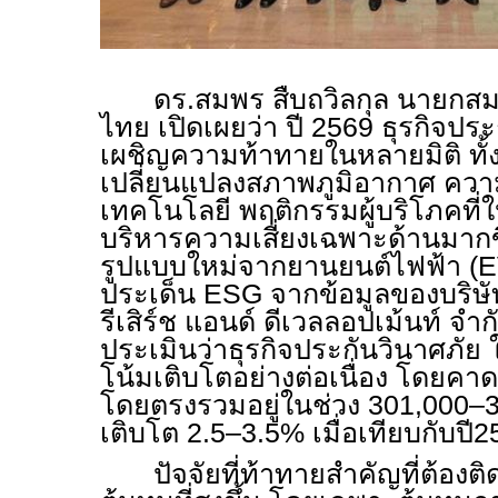
ดร.สมพร สืบถวิลกุล นายกส
ไทย เปิดเผยว่า ปี 2569 ธุรกิจประ
เผชิญความท้าทายในหลายมิติ ทั้
เปลี่ยนแปลงสภาพภูมิอากาศ ควา
เทคโนโลยี พฤติกรรมผู้บริโภคที
บริหารความเสี่ยงเฉพาะด้านมากขึ
รูปแบบใหม่จากยานยนต์ไฟฟ้า (
E
ประเด็น
ESG
จากข้อมูลของบริษั
รีเสิร์ช แอนด์ ดีเวลลอปเม้นท์ จำ
ประเมินว่าธุรกิจประกันวินาศภัย 
โน้มเติบโตอย่างต่อเนื่อง โดยคาดว
โดยตรงรวมอยู่ในช่วง 301,000–
เติบโต 2.5–3.5% เมื่อเทียบกับป
ปัจจัยที่ท้าทายสำคัญที่ต้อง