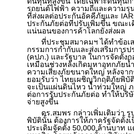
ต้นทุนที่สูงขึ้น โดยเฉพาะต้นทุ
รถยนต์ไฟฟ้า ความถี่และความรุ
ที่ส่งผลต่อประกันอัคคีภัยและ
IA
ประกันภัยต่อที่ปรับเพิ่มขึ้น ขณะ
แน่นอนของการค้าโลกยังส่งผล
ที่ประชุมสมาคมฯ ได้ทำข้อ
กรรมการกำกับและส่งเสริมการปร
(คปภ.) และรัฐบาล ในการจัดตั้งกอง
เหมือนช่วงหลังเกิดมหาอุทกภัยน้ำท
ความเสี่ยงภัยขนาดใหญ่ หลังจากช
ยอมรับว่า ไทยเผชิญวิกฤติภัยพิบัติเพ
จะเป็นแผ่นดินไหว น้ำท่วมใหญ่ ภ
ต่อการรับประกันภัยต่อ ทำให้บริ
จ่ายสูงขึ้น
ดร.สมพร กล่าวเพิ่มเติมว่า 
พิบัตินั้น ต้องการให้ภาครัฐจัดตั้
ประเดิมจัดตั้ง 50,000 ล้านบาท แต