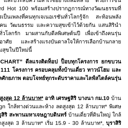
 และประสบความสำเร็จอย่างถล่มทลาย ด้วยการขึ้น
ard Hot 100
พร้อมสร้างปรากฏการณ์ทางวัฒนธรรมที่
เป็นเพลงที่คนทุกเจเนอเรชันทั่วโลกรู้จัก สะท้อนพลัง
ผู้คน วัฒนธรรม และความสุขเข้าไว้ด้วยกัน แสนสิรินำ
ั่วโลกรัก มาผสานกับดีลพิเศษต้นปี เพื่อเข้าถึงคนรุ่น
่อยู่อาศัย และสร้างแรงบันดาลใจให้การเลือกบ้านกลาย
สุขในปีใหม่นี้
 CHART”
ดีลแรงติดท็อป ป็อบทุกโครงการ ยกขบวน
111
โครงการ ครอบคลุมทั้งบ้านเดี่ยว ทาวน์โฮม และ
ลศักยภาพ ตอบโจทย์ทุกระดับราคาและไลฟ์สไตล์คนรุ่น
สูงสุด
12
ล้านบาท*
อาทิ เศรษฐสิริ บางนา กม.10
บ้าน
ign
ใกล้ทางด่วนและห้าง ลดสูงสุด
12
ล้านบาท
*
พิเศษ
ฐสิริ สะพานมหาเจษฎาบดินทร์
บ้านเดี่ยวที่ดินใหญ่ ใกล้
ูงสุด 3 ล้านบาท* เริ่ม 15.9 - 30 ล้านบาท
*,
บุราสิริ