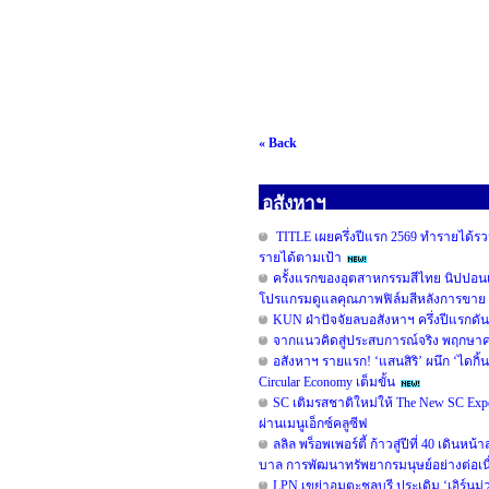
« Back
อสังหาฯ
TITLE เผยครึ่งปีแรก 2569 ทำรายได้รวม
รายได้ตามเป้า
ครั้งแรกของอุตสาหกรรมสีไทย นิปปอน
โปรแกรมดูแลคุณภาพฟิล์มสีหลังการขาย 
KUN ฝ่าปัจจัยลบอสังหาฯ ครึ่งปีแรกดั
จากแนวคิดสู่ประสบการณ์จริง พฤกษาคว้ารา
อสังหาฯ รายแรก! ‘แสนสิริ’ ผนึก ‘ไดกิ้น
Circular Economy เต็มขั้น
SC เติมรสชาติใหม่ให้ The New SC Ex
ผ่านเมนูเอ็กซ์คลูซีฟ
ลลิล พร็อพเพอร์ตี้ ก้าวสู่ปีที่ 40 เดิน
บาล การพัฒนาทรัพยากรมนุษย์อย่างต่อเน
LPN เขย่าอมตะชลบุรี ประเดิม ‘เอิร์นม่ว