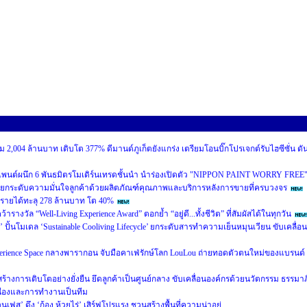
 2,004 ล้านบาท เติบโต 377% ดีมานด์ภูเก็ตยังแกร่ง เตรียมโอนบิ๊กโปรเจกต์รับไฮซีซั่น ดั
เพนต์ผนึก 6 พันธมิตรโมเดิร์นเทรดชั้นนำ นำร่องเปิดตัว "NIPPON PAINT WORRY FREE
ยกระดับความมั่นใจลูกค้าด้วยผลิตภัณฑ์คุณภาพและบริการหลังการขายที่ครบวงจร
นรายได้ทะลุ 278 ล้านบาท โต 40%
งวัล “Well-Living Experience Award” ตอกย้ำ “อยู่ดี...ทั้งชีวิต” ที่สัมผัสได้ในทุกวัน
’ ปั้นโมเดล ‘Sustainable Cooliving Lifecycle’ ยกระดับสารทำความเย็นหมุนเวียน ขับเคลื่อน
perience Space กลางพารากอน จับมือคาเฟ่รักษ์โลก LouLou ถ่ายทอดตัวตนใหม่ของแบรนด์
หน้าสร้างการเติบโตอย่างยั่งยืน ยึดลูกค้าเป็นศูนย์กลาง ขับเคลื่อนองค์กรด้วยนวัตกรรม ธรรมาภ
ื่องและการทำงานเป็นทีม
นเฟส’ ดึง ‘ก้อง ห้วยไร่’ เสิร์ฟโปรแรง ชวนสร้างพื้นที่ความน่าอยู่