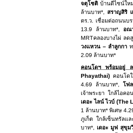
จตุโชติ
บ้านดีไซน์ใหม
ล้านบาท*
,
สราญสิริ
ตร.ว. เชื่อมต่อถนนบ
13.9 ล้านบาท*
,
อณา
MRT
คลองบางไผ่ ลดสู
วงแหวน – ลําลูกกา
ทา
2.09
ล้านบาท*
คอนโดฯ พร้อมอยู่ 
Phayathai
)
คอนโดใก
4.69
ล้านบาท*,
โฟล
เจ้าพระยา ใกล้ไอคอ
เดอะ ไลน์ ไวบ์
(The L
1 ล้านบาท* พิเศษ 4.
ภูเก็ต ใกล้เซ็นทรัล
บาท*,
เดอะ มูฟ สุขุม