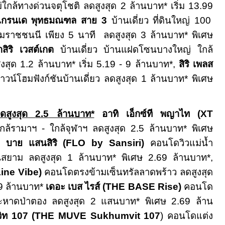
่ใกล้ทางด่วนจตุโชติ ลดสูงสุด
2
ล้านบาท* เริ่ม
13.99
 แกรนเด พุทธมณฑล สาย
3
บ้านเดี่ยว ที่ดินใหญ่
100
รมราชชนนี เพียง
5
นาที
ลดสูงสุด 3 ล้านบาท* พิเศษ
สิริ เวสต์เกต
บ้านเดี่ยว บ้านแฝดโซนบางใหญ่ ใกล้
งสุด 1.2 ล้านบาท* เริ่ม 5.19 - 9 ล้านบาท
*,
สิริ เพลส
วน์โฮมฟังก์ชันบ้านเดี่ยว ลดสูงสุด
1
ล้าน
บ
าท* พิเศษ
ลดสูงสุด
2.5
ล้านบาท*
อาทิ เอ็กซ์ที พญาไท (
XT
ล้รามาฯ - ใกล้จุฬาฯ
ลดสูงสุด
2.5
ล้านบาท* พิเศษ
 บาย แสนสิริ (
FLO by Sansiri
)
คอนโดวิวแม่น้ำ
นสยาม ลดสูงสุด 1 ล้านบาท* พิเศษ 2.69 ล้านบาท*,
ine Vibe​)
คอนโดตรงข้ามเซ็นทรัลลาดพร้าว ลดสูงสุด
29 ล้านบาท*
เดอะ เบส ไรส์ (
THE BASE Rise​
)
คอนโด
และหาดป่าตอง ลดสูงสุด 2 แสนบาท* พิเศษ 2.69 ล้าน
วิท 107
(THE MUVE Sukhumvit 107​
)
คอนโดแต่ง