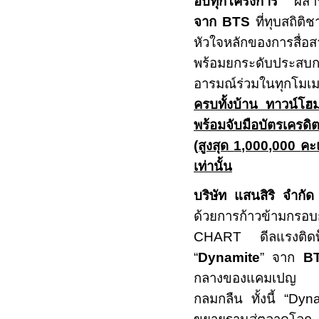
อบทุกโครงการ"
ผสานด
จาก
BTS
ที่ทุบสถิต
หัวใจหลักของการสื่อ
พร้อมยกระดับประสบกา
อารมณ์ร่วมในทุกโ
ครบทั้งบ้าน ทาวน์โฮ
พร้อมจับมือบัตรเคร
(สูงสุด
1,000,000
คะแ
เท่านั้น
บริษัท แสนสิริ จำก
ด้วยการก้าวข้ามกรอ
CHART
ดีลแรงติ
“
Dynamite
”
จาก
B
กลางของแคมเปญ เชื
กลมกลืน ทั้งนี้
“Dyn