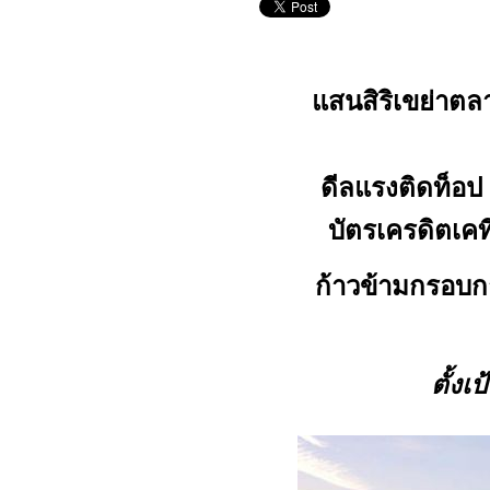
แสนสิริเขย่าตล
ดีลแรงติดท็อป
บัตรเครดิตเค
ก้าวข้ามกรอบ
ตั้ง