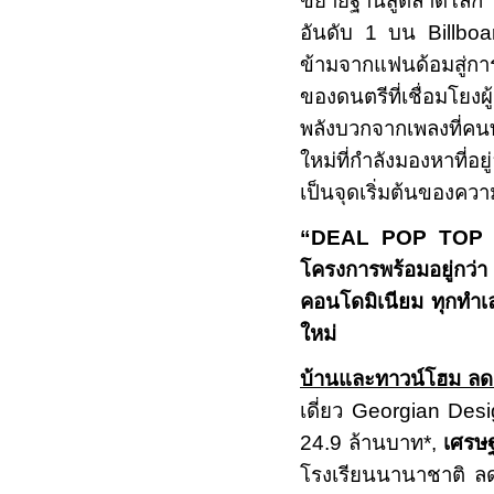
ขยายฐานสู่ตลาดโลก
อันดับ
1
บน
Billbo
ข้ามจากแฟนด้อมสู่การ
ของดนตรีที่เชื่อมโยง
พลังบวกจากเพลงที่คนท
ใหม่ที่กำลังมองหาที
เป็นจุดเริ่มต้นของความ
“DEAL POP TOP
โครงการพร้อมอยู่กว่า
คอนโดมิเนียม ทุกทำเ
ใหม่
บ้านและทาวน์โฮม ลด
เดี่ยว
Georgian Des
24.9
ล้านบาท
*
,
เศรษ
โรงเรียนนานาชาติ ลดส