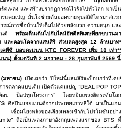
ีลสุดปัง กับจังหวะเพลงฮิตระดับโลก
“Dynamite”
ิชาร์ตเพลง และสร้างปรากฏการณ์ไวรัลไปทั่วโลก มาเป็น
สารแคมเปญ มั่นใจช่วยดันยอดขายทุบสถิติไตรมาสแรก
รณ์การซื้อบ้านให้เต็มไปด้วยพลังบวก ความสนุก และ
มเมนต์
พร้อมตื่นเต้นไปกับไลน์อัพดีลพิเศษที่ยกขบวนมา
ม และคอนโดจากแสนสิริ ส่วนลดสูงสุด
12
ล้านบาท
*
ดิตเคทีซี มอบคะแนน
KTC FOREVER
เพิ่ม
10
เท่า
**
นน) ตั้งแต่วันที่
2
มกราคม -
28
กุมภาพันธ์
2569
นี้
ัด (มหาชน)
เปิดเผยว่า ปีใหม่นี้แสนสิริจะป็อบกว่าที่เคย!
บการตลาดแบบเดิม เปิดตัวแคมเปญ
“DEAL POP TOP
ดท็อป ป็อปทุกโครงการ
”
โดยหยิบเพลงฮิตระดับโลก
TS
ศิลปินบอยแบนด์จากประเทศเกาหลีใต้ มาเป็นแกน
่อมโยงพลังของเสียงเพลงเข้ากับโปรโมชันอย่าง
amite”
ถือเป็นเพลงภาษาอังกฤษเพลงแรกของ
BTS
ที่