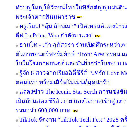
ทำบุญใหญ่ให้วีรชนไทยในพิธีกตัญญูแผ่นดิ
พระเจ้าตากสินมหาราช
หรูเรียบ! “อุ้ม ลักขณา” เปิดเทรนด์แต่งบ้
ลีฟ La Prima Vera กำลังมาแรง!
ธามไท - เก้า สุภัสสรา ร่วมเปิดศึกระหว่าง
ตัวภาพยนตร์ฟอร์มยักษ์ “Tron: Ares ทรอน แอ
ในในโรงภาพยนตร์ และมันยิ่งกว่าในระบบ 
รู้จัก 8 สาวจากเรียลลิตี้ซีรีส์ “บทรัก Lov
ตอนแรก พร้อมเสิร์ฟโมเมนต์สุดน่ารัก
แถลงข่าว The Iconic Star Serch การแข่งขั
เป็นนักแสดง ซีรีส์..วาย และโอกาสเข้าสู่วงกา
รวมกว่า 600,000 บาท
TikTok จัดงาน “TikTok Tech Fest” 2025 ค