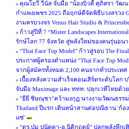
คุณโยวี วีนัส จับมือ “น้องบิวตี้ ศุภิสรา ว
กำแพงเพชร 2025 ถือฤกษ์ดีจัดพิธีบวงสรวง 
งามครบวงจร Venus Hair Studio & Princessbe
ก้าวสู่ปีที่ 7 “Mister Landscapes Internation
รักษ์โลก 77 จังหวัด สู่พลังใหม่ของคนรุ่นอน
“Thai Face Top Model” ก้าวสู่รอบ The Fina
ประกาศผู้ครองตำแหน่ง "Thai Face Top M
จากผู้สมัครทั้งหมด 2,100 คนจากทั่วประเทศ
เบื้องหลังความสำเร็จคอนเสิร์ตระดับโลก บริ
จับมือ Maximage และ ททท. ปลุกเวทีไทยด้วย
"ยียี ชิษณุชา"คว้ามงกุฎ นางงามวัฒนธรรม
Thailand ปีแรก เดินหน้าสานต่อปณิธาน 'ก้องภ
แซ่'
“ดร.บุ๋ม ปนัดดา-อ.นิติกฤตย์” ปลุกพลังหึก