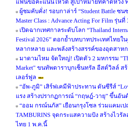
แฟนขอคะแนนโหวต สู่เป้าหมายที่คาดหวัง พร
ผู้ชมคับคั่ง! รอบกาล่าร์ “Student Battle ซ
Master Class : Advance Acting For Film รุ่นที่ 
เปิดฉากเทศกาลระดับโลก “Thailand Inter
Festival 2026” ตอกย้ำบทบาทประเทศไทยในฐ
หลากหลาย และพลังสร้างสรรค์ของอุตสาห
มาดามไหม จัดใหญ่! เปิดตัว 2 มหกรรม "The 
Market" ขนทัพดาราบุกเซ็นทรัล อีสต์วิลล์ ส
เลอร์ฟูล
“อัพ-ภูมิ” เสิร์ฟเคมีฟ้าประทาน ดันซีรีส์ “Lo
แรง สร้างปรากฏการณ์ “กฤษฎ์-วายุ” ขึ้นอันดับ
“ออม กรณ์นภัส” เยือนกรุงโซล ร่วมแคมเปญ
TAMBURINS จุดกระแสความปัง สร้างไวรัลสะ
ไทย 1 พ.ค.นี้