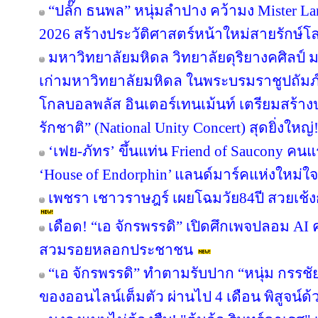
“ปลั๊ก ธนพล” หนุ่มลำปาง คว้ามง Mister Lan
2026 สร้างประวัติศาสตร์หน้าใหม่สายรักษ์โ
มหาวิทยาลัยมหิดล วิทยาลัยดุริยางคศิลป์
เก่ามหาวิทยาลัยมหิดล ในพระบรมราชูปถัมภ์
โกลบอลพลัส อินเตอร์เทนเม้นท์ เตรียมสร้า
รักชาติ” (National Unity Concert) สุดยิ่งใ
‘เฟย-ภัทร’ ขึ้นแท่น Friend of Saucony ค
‘House of Endorphin’ แลนด์มาร์คแห่งใหม่ใจ
เพชรา เชาวราษฎร์ เผยโฉมวัย84ปี สวยเช้ง
เดือด! “เอ จักรพรรดิ” เปิดศึกเพจปลอม AI
สวมรอยหลอกประชาชน
“เอ จักรพรรดิ” ทำตามรับปาก “หนุ่ม กรรช
ของออนไลน์เต็มตัว ผ่านไป 4 เดือน พิสูจน์ด