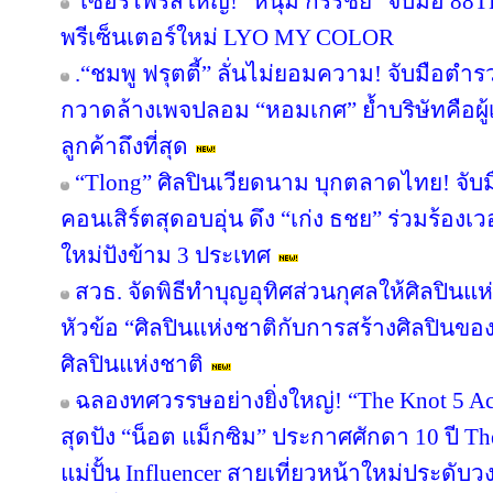
เซอร์ไพรส์ใหญ่! “หนุ่ม กรรชัย” จับมือ 88TH
พรีเซ็นเตอร์ใหม่ LYO MY COLOR
.“ชมพู ฟรุตตี้” ลั่นไม่ยอมความ! จับมือตำ
กวาดล้างเพจปลอม “หอมเกศ” ย้ำบริษัทคือผู้เ
ลูกค้าถึงที่สุด
“Tlong” ศิลปินเวียดนาม บุกตลาดไทย! จับม
คอนเสิร์ตสุดอบอุ่น ดึง “เก่ง ธชย” ร่วมร้องเว
ใหม่ปังข้าม 3 ประเทศ
สวธ. จัดพิธีทำบุญอุทิศส่วนกุศลให้ศิลปิน
หัวข้อ “ศิลปินแห่งชาติกับการสร้างศิลปินขอ
ศิลปินแห่งชาติ
ฉลองทศวรรษอย่างยิ่งใหญ่! “The Knot 5 Act
สุดปัง “น็อต แม็กซิม” ประกาศศักดา 10 ปี Th
แม่ปั้น Influencer สายเที่ยวหน้าใหม่ประดับ