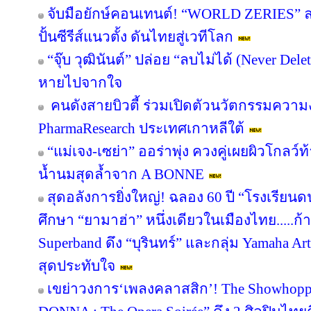
จับมือยักษ์คอนเทนต์! “WORLD ZERIES” ลงน
ปั้นซีรีส์แนวตั้ง ดันไทยสู่เวทีโลก
“จุ๊บ วุฒินันต์” ปล่อย “ลบไม่ได้ (Never Del
หายไปจากใจ
คนดังสายบิวตี้ ร่วมเปิดตัวนวัตกรรมความ
PharmaResearch ประเทศเกาหลีใต้
“แม่เจง-เซย่า” ออร่าพุ่ง ควงคู่เผยผิวโกล
น้ำนมสุดล้ำจาก A BONNE
สุดอลังการยิ่งใหญ่! ฉลอง 60 ปี “โรงเรียน
ศึกษา “ยามาฮ่า” หนึ่งเดียวในเมืองไทย.....ก้
Superband ดึง “บุรินทร์” และกลุ่ม Yamaha Arti
สุดประทับใจ
เขย่าวงการ‘เพลงคลาสสิก’! The Showhoppe