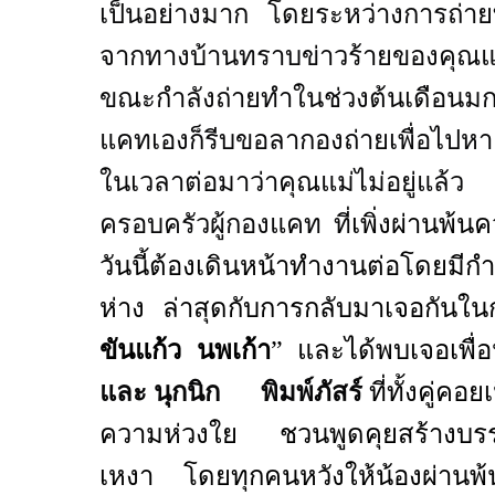
เป็นอย่างมาก โดยระหว่างการถ่าย
จากทางบ้านทราบข่าวร้ายของคุณแม
ขณะกำลังถ่ายทำในช่วงต้นเดือนมกรา
แคทเองก็รีบขอลากองถ่ายเพื่อไปหา
ในเวลาต่อมาว่าคุณแม่ไม่อยู่แล
ครอบครัวผู้กองแคท ที่
เพิ่งผ่านพ้
วันนี้ต้องเดินหน้าทำงานต่อโดยมี
ห่าง ล่าสุดกับการกลับมาเจอกันใ
ขันแก้ว นพเก้า
”
และได้พบเจอเพื
และ นุกนิก พิมพ์ภัสร์
ที่ทั้งคู่ค
ความห่วงใย ชวนพูดคุยสร้างบรร
เหงา โดยทุกคนหวังให้น้องผ่านพ้น