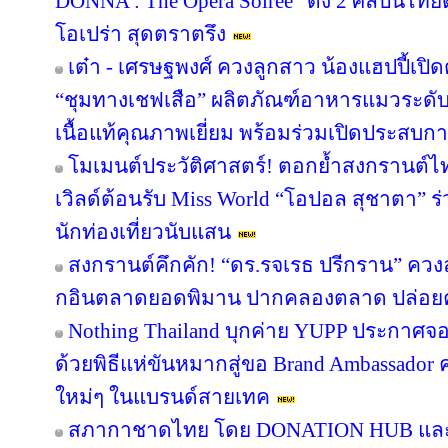
DONNA : The Opera Soirée” ดึง 2 ศิลปินไทย
โอเปร่า สุดตราตรึง
เต๋า - เศรษฐพงศ์ ควงลูกสาว น้องแฮปปี้เปิด
“ชุมทางเชฟเสือ” ผลิตภัณฑ์อาหารแมวระดับพ
เนื้อแท้คุณภาพเยี่ยม พร้อมร่วมเปิดประสบการ
โมเมนต์ประวัติศาสตร์! ตอกย้ำสงกรานต์ไ
เวิลด์ต้อนรับ Miss World “โอปอล สุชาตา” 
นักท่องเที่ยวนับแสน
สงกรานต์คึกคัก! “ดร.รจเรธ ปรีกราน” ควงล
กอินตลาดยอดพิมาน ปากคลองตลาด ปล่อยค
Nothing Thailand บุกค่าย YUPP ประกาศจอ
ด้วยพิธีแห่ขันหมากสู่ขอ Brand Ambassado
ใหม่ๆ ในแบรนด์สายเทค
สภากาชาดไทย โดย DONATION HUB และเวิร