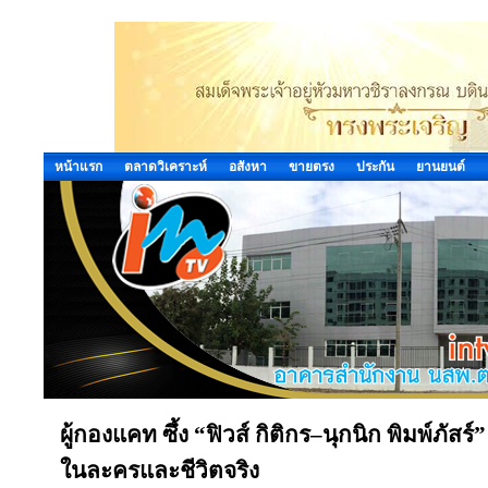
หน้าแรก
ตลาดวิเคราะห์
อสังหา
ขายตรง
ประกัน
ยานยนต์
ผู้กองแคท ซึ้ง “ฟิวส์ กิติกร–นุกนิก พิมพ์ภัสร์” 
ในละครและชีวิตจริง