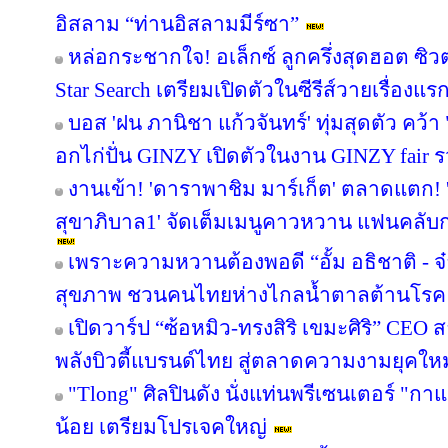
อิสลาม “ท่านอิสลามมีร์ซา”
หล่อกระชากใจ! อเล็กซ์ ลูกครึ่งสุดฮอต ซ
Star Search เตรียมเปิดตัวในซีรีส์วายเรื่องแร
บอส 'ฝน ภานิชา แก้วจันทร์' ทุ่มสุดตัว คว
อกไก่ปั่น GINZY เปิดตัวในงาน GINZY fair 
งานเข้า! 'ดาราพาชิม มาร์เก็ต' ตลาดแตก!
สุขาภิบาล1' จัดเต็มเมนูคาวหวาน แฟนคลับกร
เพราะความหวานต้องพอดี “อั้ม อธิชาติ - จ๋า
สุขภาพ ชวนคนไทยห่างไกลน้ำตาลต้านโรค
เปิดวาร์ป “ซ้อหมิว-ทรงสิริ เขมะศิริ” CEO
พลังบิวตี้แบรนด์ไทย สู่ตลาดความงามยุคใหม
"Tlong" ศิลปินดัง นั่งแท่นพรีเซนเตอร์ "ก
น้อย เตรียมโปรเจคใหญ่