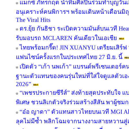
แมกซ์ ภัทรกฤต นำทีมศิลปินร่วมทำบุญวันเกิ
อนุเคราะห์คนพิการฯ พร้อมเดินหน้าเดือนมิ
The Viral Hits
ดร.ยุ้ย กันธิชา ระเบิดความมันส์บนเวที Hea
รับมอบรถ MCLAREN คันเดียวในเอเชีย
ไทยพร้อมกรี๊ด! JIN XUANYU เตรียมเสิร์
แฟนไซน์ครั้งแรกในประเทศไทย 27 มิ.ย. นี้
เปิดตัว “เก้า นพเก้า” แบรนด์พรีเซนเตอร์
ฐานะตัวแทนของคนรุ่นใหม่ที่ใส่ใจดูแลตัวเอ
2026”
“เพชรประกายซีรีส์” ส่งท้ายสุดประทับใจ แบ
พิเศษ ชวนลิเกตัวจริงร่วมสร้างสีสัน พาผู้ชมกล
“อ๋อ ญาดา” ตัวแทนสาวไทยบนเวที MGI All 
ลุคไม่มีซ้ำ พลิกโฉมจากนางงามสายหวานสู่