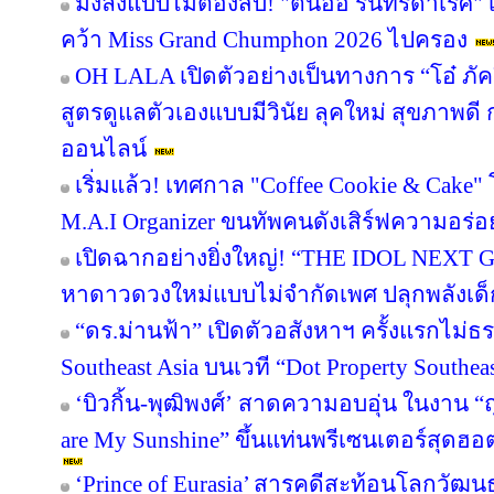
มงลงแบบไม่ต้องสืบ! "ต้นอ้อ รินทร์ดาเรศ" เ
คว้า Miss Grand Chumphon 2026 ไปครอง
OH LALA เปิดตัวอย่างเป็นทางการ “โอ๋ ภั
สูตรดูแลตัวเองแบบมีวินัย ลุคใหม่ สุขภาพ
ออนไลน์
เริ่มแล้ว! เทศกาล "Coffee Cookie & Cake" 
M.A.I Organizer ขนทัพคนดังเสิร์ฟความอร่อย
เปิดฉากอย่างยิ่งใหญ่! “THE IDOL NEXT 
หาดาวดวงใหม่แบบไม่จำกัดเพศ ปลุกพลังเด็
“ดร.ม่านฟ้า” เปิดตัวอสังหาฯ ครั้งแรกไม่ธ
Southeast Asia บนเวที “Dot Property Southea
‘บิวกิ้น-พุฒิพงศ์’ สาดความอบอุ่น ในงาน “ถ
are My Sunshine” ขึ้นแท่นพรีเซนเตอร์สุดฮอ
‘Prince of Eurasia’ สารคดีสะท้อนโลกวัฒ