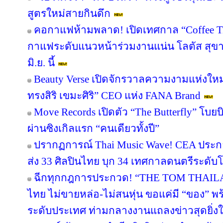
สูตรใหม่สายกินดึก
คอกาแฟห้ามพลาด! เปิดเทศกาล “Coffee T
กาแฟระดับแนวหน้าร่วมงานแน่น โลตัส สุขาภ
มิ.ย. นี้
Beauty Verse เปิดจักรวาลความงามแห่งใหม
ทรงสิริ เขมะศิริ” CEO แห่ง FANA Brand
Move Records เปิดตัว “The Butterfly” โบ
ผ่านซิงเกิลแรก “คนเดียวทั้งปี”
ปรากฏการณ์ Thai Music Wave! CEA ประก
ส่ง 33 ศิลปินไทย บุก 34 เทศกาลดนตรีระดับโ
ฉีกทุกกฎการประกวด! “THE TOM THAIL
ไทย ไม่ขายหล่อ-ไม่สนหุ่น ขอแค่มี “ของ” 
ระดับประเทศ ท่ามกลางงานแถลงข่าวสุดยิ่ง