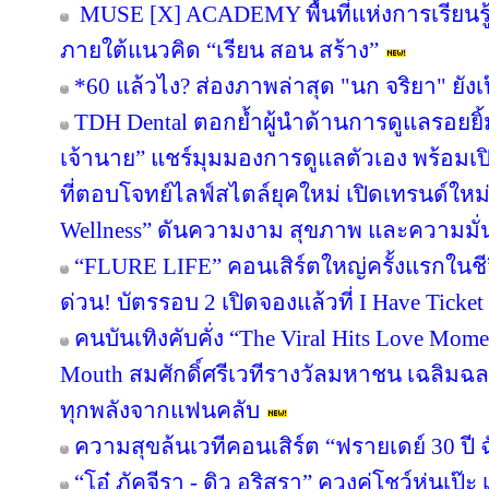
MUSE [X] ACADEMY พื้นที่แห่งการเรียนร
ภายใต้แนวคิด “เรียน สอน สร้าง”
*60 แล้วไง? ส่องภาพล่าสุด "นก จริยา" ยังเป
TDH Dental ตอกย้ำผู้นำด้านการดูแลรอยยิ้มก
เจ้านาย” แชร์มุมมองการดูแลตัวเอง พร้อม
ที่ตอบโจทย์ไลฟ์สไตล์ยุคใหม่ เปิดเทรนด์ใหม
Wellness” ดันความงาม สุขภาพ และความมั่น
“FLURE LIFE” คอนเสิร์ตใหญ่ครั้งแรกในชี
ด่วน! บัตรรอบ 2 เปิดจองแล้วที่ I Have Ticket
คนบันเทิงคับคั่ง “The Viral Hits Love Mom
Mouth สมศักดิ์ศรีเวทีรางวัลมหาชน เฉลิมฉ
ทุกพลังจากแฟนคลับ
ความสุขล้นเวทีคอนเสิร์ต “ฟรายเดย์ 30 ปี 
“โอ๋ ภัคจีรา - ดิว อริสรา” ควงคู่โชว์หุ่น