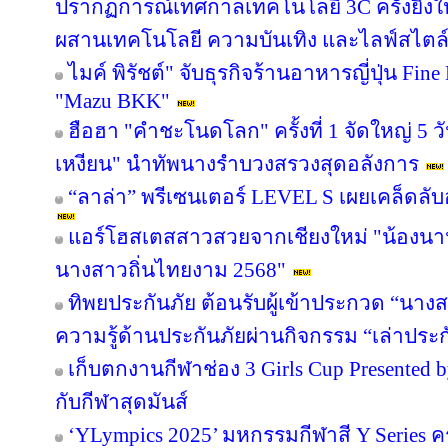
ปรากฏการณ์เทศกาลเทคโนโลยี 3C ครั้งยิ่งใ
ผสานเทคโนโลยี ความบันเทิง และไลฟ์สไตล์ ไ
ไมค์ พิรัชต์" จับธุรกิจร้านอาหารญี่ปุ่น Fin
"Mazu BKK"
ฮือฮา "คำชะโนดโลก" ครั้งที่ 1 จัดใหญ่ 5 วั
เหงียน" นำทัพนางรำบวงสรวงสุดอลังการ
“ลาล่า” พรีเซนเตอร์ LEVEL S เผยเคล็ดล
แอร์โฮสเตสสาวสวยจากเชียงใหม่ "น้องนานะ
นางสาวถิ่นไทยงาม 2568"
ทิพยประกันภัย ต้อนรับผู้เข้าประกวด “นาง
ความรู้ด้านประกันภัยผ่านกิจกรรม “เล่าประ
เก็บตกงานกีฬาช่อง 3 Girls Cup Presented by
กับกีฬาสุดมันส์
‘YLympics 2025’ มหกรรมกีฬาสี Y Series ครั