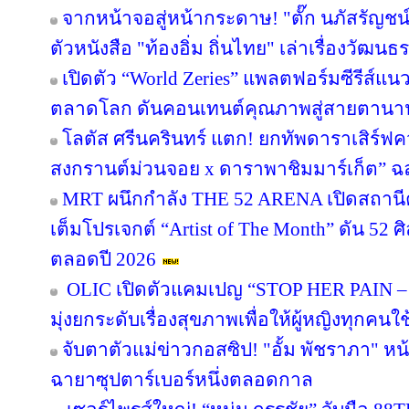
จากหน้าจอสู่หน้ากระดาษ! "ตั๊ก นภัสรัญชน
ตัวหนังสือ "ท้องอิ่ม ถิ่นไทย" เล่าเรื่องวัฒ
เปิดตัว “World Zeries” แพลตฟอร์มซีรีส์แนวต
ตลาดโลก ดันคอนเทนต์คุณภาพสู่สายตานา
โลตัส ศรีนครินทร์ แตก! ยกทัพดาราเสิร์ฟ
สงกรานต์ม่วนจอย x ดาราพาชิมมาร์เก็ต” ฉล
MRT ผนึกกำลัง THE 52 ARENA เปิดสถานีค
เต็มโปรเจกต์ “Artist of The Month” ดัน 52 ศิ
ตลอดปี 2026
OLIC เปิดตัวแคมเปญ “STOP HER PAIN – เข
มุ่งยกระดับเรื่องสุขภาพเพื่อให้ผู้หญิงทุกคนใ
จับตาตัวแม่ข่าวกอสซิป! "อั้ม พัชราภา" 
ฉายาซุปตาร์เบอร์หนึ่งตลอดกาล