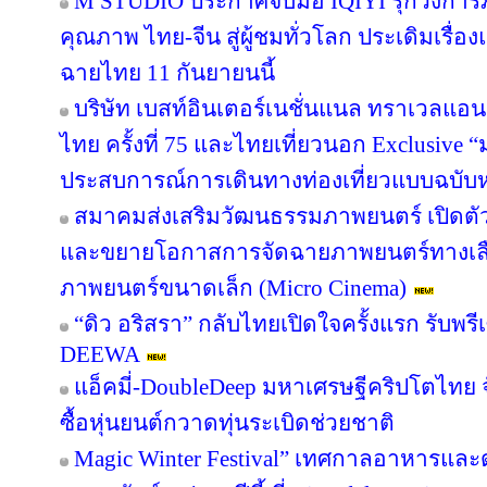
M STUDIO ประกาศจับมือ IQIYI รุกวงการ
คุณภาพ ไทย-จีน สู่ผู้ชมทั่วโลก ประเดิมเรื่อ
ฉายไทย 11 กันยายนนี้
บริษัท เบสท์อินเตอร์เนชั่นแนล ทราเวลแอนด
ไทย ครั้งที่ 75 และไทยเที่ยวนอก Exclusive “ม
ประสบการณ์การเดินทางท่องเที่ยวแบบฉบับห
สมาคมส่งเสริมวัฒนธรรมภาพยนตร์ เปิดตัว
และขยายโอกาสการจัดฉายภาพยนตร์ทางเลื
ภาพยนตร์ขนาดเล็ก (Micro Cinema)
“ดิว อริสรา” กลับไทยเปิดใจครั้งแรก รับพ
DEEWA
แอ็คมี่-DoubleDeep มหาเศรษฐีคริปโตไทย 
ซื้อหุ่นยนต์กวาดทุ่นระเบิดช่วยชาติ
Magic Winter Festival” เทศกาลอาหารและดน