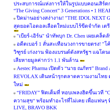
ประสบการณ์แห่งการให้ในรูปแบบคอนเสิร์ตก
“The Giving Concert” 3 Generations • 1 HE
ปิดม่านอย่างสง่างาม! "THE IDOL NEXT
สุดยอดไอดอลเลือดใหม่แบบไร้ขีดจำกัด เตรีย
"เบียร์-เอิร์น" นำทัพบุก Dr. Chen เผยเคล็ดล
อดีตเบอร์ 1 สั่นสะเทือนวงการขายตรง! "โค
วิฑูรย์ เก่งงาน ฟ้องแบรนด์ดังสหรัฐฯ แฉโด
เสียหายมูลค่ากว่า 1.1 พันล้าน
Aestec Pharma เปิดตัว “นาย ณภัทร” Bran
REVOLAX เดินหน้ารุกตลาดความงามไทย ตอ
ใหม่
“FRIDAY” ฟิตเต็มที่ หอบเพลงฮิตขึ้นเวที ”
ความสุข“ พร้อมทำอะไรที่ไม่เคย เพื่อแฟนๆ ที่คุ
LIVE, BRAVO BKK