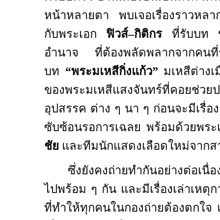
หน้าหลายตา พบเจอเรื่องราวหลา
กับพระเอก
ฟิวส์
–
กิติกร
ที่รับ
บท
อำนาจ ที่ต้องพลัดพลากจากคนที่ร
บท
“พระมเหสีกิ่งแก้ว”
มเหสีต่างเมื
ของพระมเหสีแสงจันทร์ที่คอยช่วย
อุปสรรค ต่าง ๆ นา ๆ ก่อนจะมีเรื่องร
ซับซ้อนรอการเฉลย
พร้อมด้วยพระเ
ชัย
และทีมนักแสดงเลือดใหม่จากสา
ซึ่งยังคงถ่ายทำกันอย่างต่อเน
ไปพร้อม ๆ กัน และมีเรื่องเล่าเหตุก
ที่ทำให้ทุกคนในกองถ่ายต้องตกใจ 