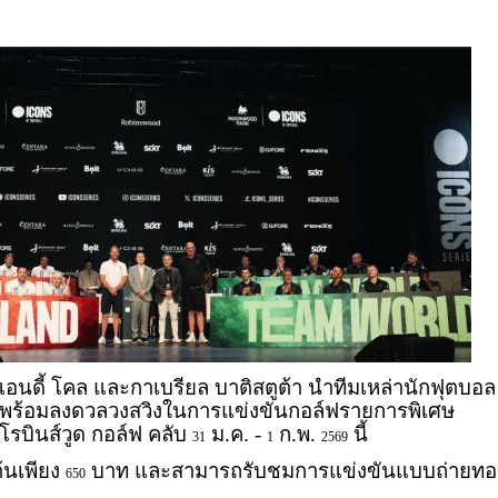
แอนดี้ โคล และกาเบรียล บาติสตูต้า นำทีมเหล่านักฟุตบอล
ร้อมลงดวลวงสวิงในการแข่งขันกอล์ฟรายการพิเศษ
รบินส์วูด กอล์ฟ คลับ
ม.ค. -
ก.พ.
นี้
31
1
2569
้นเพียง
บาท และสามารถรับชมการแข่งขันแบบถ่ายท
650