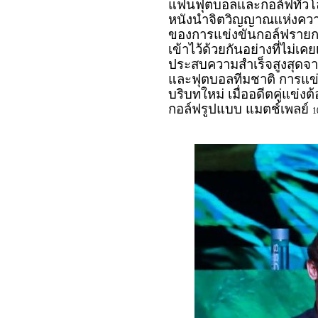
แฟนฟุตบอลและกอล์ฟทั่วโลก
หนังนำจิตวิญญาณแห่งความเ
ของการแข่งขันกอล์ฟราย
เข้าไว้ด้วยกันอย่างที่ไม่
ประสบความสำเร็จสูงสุดจาก
และฟุตบอลทีมชาติ การแข่
บริบทใหม่ เมื่ออดีตคู่แข่ง
กอล์ฟรูปแบบ แมตช์เพลย์
1