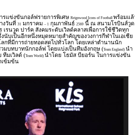
การแข่งขันกอล์ฟรายการพิเศษ
พร้อมแล้
Reignwood Icons of Football
างวันที่
มกราคม
กุมภาพันธ์
นี้ ณ สนามโรบินส์วูด
31
– 1
2569
รนวูด ปาร์ค สังคมระดับเวิลด์คลาสเพื่อการใช้ชีวิตทุก
 ซึ่งนับเป็นอีกหนึ่งหมุดหมายสำคัญของวงการกีฬาในเอเชีย
โลกที่มีการถ่ายทอดสดไปทั่วโลก โดยเหล่าตำนานนัก
มบทบาทนักกอล์ฟ โดยแบ่งเป็นทีมอังกฤษ (
นำ
Team England)
ทีมเวิลด์ (
นำโดย โธมัส บียอร์น ในการแข่งขัน
Team World)
ดเข้มข้น