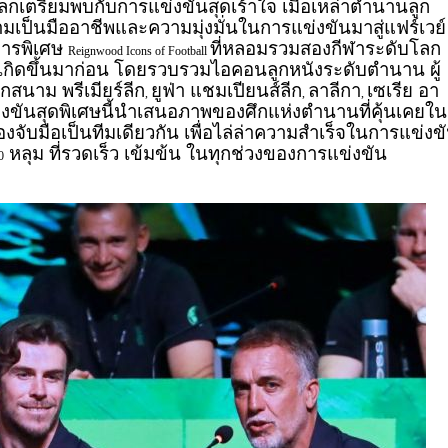
เตรียมพบกับการแข่งขันสุดเร้าใจ เมื่อเหล่าตำนานลูก
ป็นมืออาชีพและความมุ่งมั่นในการแข่งขันมาสู่แฟร์เวย์
การพิเศษ
ที่หลอมรวมสองกีฬาระดับโลก
Reignwood Icons of Football
เคยเกิดขึ้นมาก่อน โดยรวบรวมไอคอนลูกหนังระดับตำนาน ผู้
สนาม พรีเมียร์ลีก
ยูฟ่า แชมเปียนส์ลีก
ลาลีกา
เซเรีย อา
,
,
,
งขันสุดพิเศษนี้นำเสนอภาพของศึกแห่งตำนานที่คุ้นเคยใน
ต้องจับมือเป็นทีมเดียวกัน เพื่อไล่ล่าความสำเร็จในการแข่งข
หลุม ที่รวดเร็ว เข้มข้น ในทุกช่วงของการแข่งขัน
0