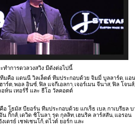
่จะทำการดวลวงสวิง มีดังต่อไปนี้
ทีมคือ แดนนี วิลเล็ตต์ ทีมประกอบด้วย จิมมี่ บูลลาร์ด
แอ
,
ฮาร์ต
พอล อินซ์
ฟิล แจกีเอลกา
เจอร์เมน จีนาส
ฟิล โจนส์
,
,
,
,
จอห์น เทอร์รี่ และ ธีโอ วัลคอตต์
มคือ โธมัส บียอร์น ทีมประกอบด้วย แกเร็ธ เบล
กาเบรียล บ
,
ัน กิ๊กส์
เดวิด ชิโนลา
รุด กุลลิท
เฮนริค ลาร์สสัน
แอรอน
,
,
,
,
อังเดรย์ เชฟเชนโก้
ดไวต์ ยอร์ก และ
,