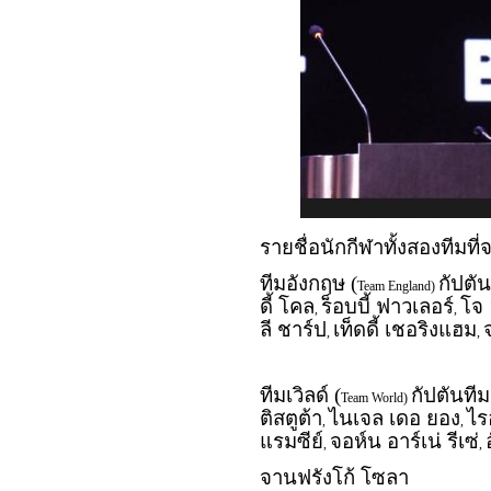
รายชื่อนักกีฬาทั้งสองทีมที
ทีมอังกฤษ (
กัปตัน
Team England)
ดี้ โคล
ร็อบบี้ ฟาวเลอร์
โจ 
,
,
ลี ชาร์ป
เท็ดดี้ เชอริงแฮม
,
,
ทีมเวิลด์ (
กัปตันที
Team World)
ติสตูต้า
ไนเจล เดอ ยอง
ไรอ
,
,
แรมซีย์
จอห์น อาร์เน่ รีเซ่
,
,
จานฟรังโก้ โซลา