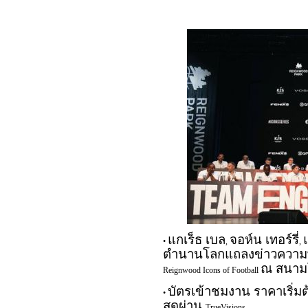
แกเร็ธ เบล
จอห์น เทอร์รี่
•
,
,
ตำนานโลกแถลงข่าวความพ
ณ สนามโ
Reignwood Icons of Football
บัตรเข้าชมงาน ราคาเริ่มต
•
สดผ่าน
TrueVisions