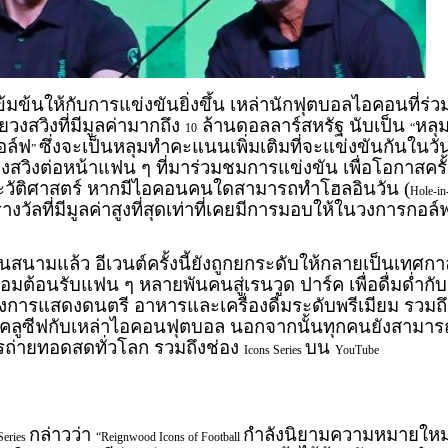
เข้มข้นให้กับการแข่งขันยิ่งขึ้น เหล่านักฟุตบอลไอคอนที่ร่ว
งสวิงที่มีมูลค่ามากถึง
ล้านดอลลาร์สหรัฐ นับเป็น
หลุ
10
“
กอล์ฟ
ซึ่งจะเป็นหลุมทำคะแนนเพิ่มเติมที่จะแข่งขันกันในวั
”
งสวิงต่อหน้าแฟน ๆ ที่มาร่วมชมการแข่งขัน เพื่อโอกาสครั้
ระวัติศาสตร์ หากมีไอคอนคนใดสามารถทำโฮลอินวัน (
Hole-in
รางวัลที่มีมูลค่าสูงที่สุดเท่าที่เคยมีการมอบให้ในวงการกอล์
นามแล้ว อีเวนต์ครั้งนี้ยังถูกยกระดับให้กลายเป็นเทศกา
อมต้อนรับแฟน ๆ หลายพันคนสู่เรนวูด ปาร์ค เพื่อดื่มด่ำกับ
ั้งการแสดงดนตรี อาหารและเครื่องดื่มระดับพรีเมียม รวมถึ
ซ์คลูซีฟกับเหล่าไอคอนฟุตบอล นอกจากนั้นทุกคนยังสามาร
รถ่ายทอดสดทั่วโลก รวมถึงช่อง
บน
Icons Series
YouTube
กล่าวว่า
กำลังนิยามความหมายใหม
Series
“Reignwood Icons of Football