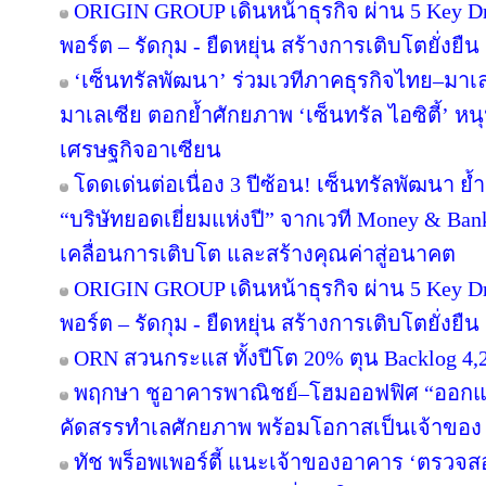
ORIGIN GROUP เดินหน้าธุรกิจ ผ่าน 5 Key Dr
พอร์ต – รัดกุม - ยืดหยุ่น สร้างการเติบโตยั่งยืน
‘เซ็นทรัลพัฒนา’ ร่วมเวทีภาคธุรกิจไทย–มา
มาเลเซีย ตอกย้ำศักยภาพ ‘เซ็นทรัล ไอซิตี้’ 
เศรษฐกิจอาเซียน
โดดเด่นต่อเนื่อง 3 ปีซ้อน! เซ็นทรัลพัฒนา ย้
“บริษัทยอดเยี่ยมแห่งปี” จากเวที Money & Ban
เคลื่อนการเติบโต และสร้างคุณค่าสู่อนาคต
ORIGIN GROUP เดินหน้าธุรกิจ ผ่าน 5 Key Dr
พอร์ต – รัดกุม - ยืดหยุ่น สร้างการเติบโตยั่งยืน
ORN สวนกระแส ทั้งปีโต 20% ตุน Backlog 4,2
พฤกษา ชูอาคารพาณิชย์–โฮมออฟฟิศ “ออกแบบเพ
คัดสรรทำเลศักยภาพ พร้อมโอกาสเป็นเจ้าของ
ทัช พร็อพเพอร์ตี้ แนะเจ้าของอาคาร ‘ตรว