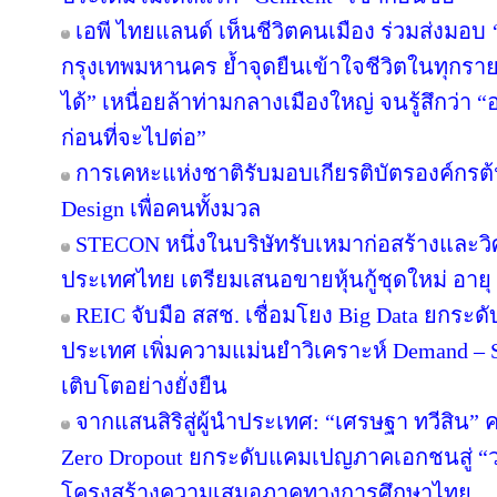
เอพี ไทยแลนด์ เห็นชีวิตคนเมือง ร่วมส่งมอบ ‘เก
กรุงเทพมหานคร ย้ำจุดยืนเข้าใจชีวิตในทุกรายละเ
ได้” เหนื่อยล้าท่ามกลางเมืองใหญ่ จนรู้สึกว่า “อ
ก่อนที่จะไปต่อ”
การเคหะแห่งชาติรับมอบเกียรติบัตรองค์กรต้
Design เพื่อคนทั้งมวล
STECON หนึ่งในบริษัทรับเหมาก่อสร้างและ
ประเทศไทย เตรียมเสนอขายหุ้นกู้ชุดใหม่ อายุ 3
REIC จับมือ สสช. เชื่อมโยง Big Data ยกระด
ประเทศ เพิ่มความแม่นยำวิเคราะห์ Demand – S
เติบโตอย่างยั่งยืน
จากแสนสิริสู่ผู้นำประเทศ: “เศรษฐา ทวีสิน” ค
Zero Dropout ยกระดับแคมเปญภาคเอกชนสู่ “
โครงสร้างความเสมอภาคทางการศึกษาไทย