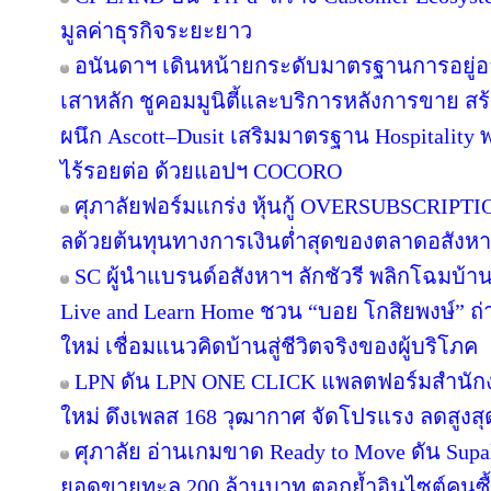
มูลค่าธุรกิจระยะยาว
อนันดาฯ เดินหน้ายกระดับมาตรฐานการอยู่
เสาหลัก ชูคอมมูนิตี้และบริการหลังการขาย สร
ผนึก Ascott–Dusit เสริมมาตรฐาน Hospitalit
ไร้รอยต่อ ด้วยแอปฯ COCORO
ศุภาลัยฟอร์มแกร่ง หุ้นกู้ OVERSUBSCRIPTION
ลด้วยต้นทุนทางการเงินต่ำสุดของตลาดอสังห
SC ผู้นำแบรนด์อสังหาฯ ลักชัวรี พลิกโฉมบ้านเ
Live and Learn Home ชวน “บอย โกสิยพงษ์” ถ่า
ใหม่ เชื่อมแนวคิดบ้านสู่ชีวิตจริงของผู้บริโภค
LPN ดัน LPN ONE CLICK แพลตฟอร์มสำนักง
ใหม่ ดึงเพลส 168 วุฒากาศ จัดโปรแรง ลดสูงสุ
ศุภาลัย อ่านเกมขาด Ready to Move ดัน Supa
ยอดขายทะลุ 200 ล้านบาท ตอกย้ำอินไซต์คนซื้อย