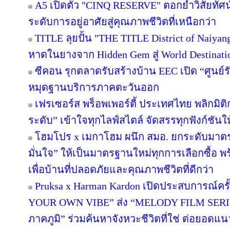
A5 เปิดตัว "CINQ RESERVE" ตอกย้ำวิสัยทัศน์
ระดับการอยู่อาศัยสู่คุณภาพชีวิตที่เหนือกว่า
TITLE ลุยปั้น "THE TITLE District of Naiyan
หาดในยางจาก Hidden Gem สู่ World Destinati
ซีคอน รุกตลาดรับสร้างบ้าน EEC เปิด “ศูนย์
หมุดฐานบริการภาคตะวันออก
เฟรเซอร์ส พร็อพเพอร์ตี้ ประเทศไทย พลิกมิติก
ระดับ” เข้าใจทุกไลฟ์สไตล์ จัดสรรทุกฟังก์ชันใ
โฮมโปร x เมกาโฮม ผนึก สมอ. ยกระดับมาตร
มั่นใจ” ให้เป็นมาตรฐานใหม่ทุกการเลือกซื้อ 
เพื่อบ้านที่ปลอดภัยและคุณภาพชีวิตที่ดีกว่า
Pruksa x Harman Kardon เปิดประสบการณ์คร
YOUR OWN VIBE” ส่ง “MELODY FILM SERIE
ภาคภูมิ” ร่วมค้นหาจังหวะชีวิตที่ใช่ ต่อยอดแนวคิด