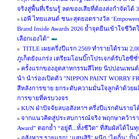
จริงสู่พื้นที่เรียนรู้ ลดของเสียที่ต้องส่งกำจัดได้
เอพี ไทยแลนด์ ชนะสุดยอดรางวัล ‘Empowered
Brand Inside Awards 2026 ย้ำจุดยืนเข้าใจชีวิตใน
เลือกเองได้”
TITLE เผยครึ่งปีแรก 2569 ทำรายได้รวม 2,0
ภูเก็ตยังแกร่ง เตรียมโอนบิ๊กโปรเจกต์รับไฮซีซ
ครั้งแรกของอุตสาหกรรมสีไทย นิปปอนเพนต์ผน
นำ นำร่องเปิดตัว "NIPPON PAINT WORRY F
สีหลังการขาย ยกระดับความมั่นใจลูกค้าด้วย
การขายที่ครบวงจร
KUN ฝ่าปัจจัยลบอสังหาฯ ครึ่งปีแรกดันรายไ
จากแนวคิดสู่ประสบการณ์จริง พฤกษาคว้ารางว
Award” ตอกย้ำ “อยู่ดี...ทั้งชีวิต” ที่สัมผัสได้ในท
อสังหาฯ รายแรก! ‘แสนสิริ’ ผนึก ‘ไดกิ้น’ ปั้