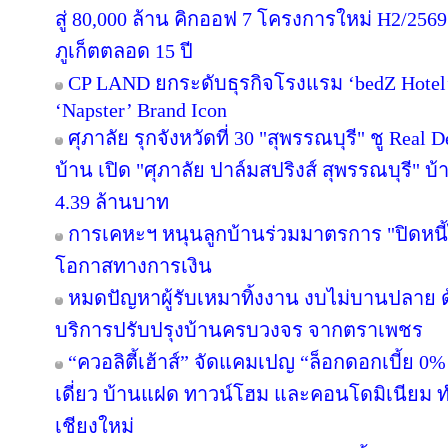
สู่ 80,000 ล้าน คิกออฟ 7 โครงการใหม่ H2/2569
ภูเก็ตตลอด 15 ปี
CP LAND ยกระดับธุรกิจโรงแรม ‘bedZ Hotel’ ช
‘Napster’ Brand Icon
ศุภาลัย รุกจังหวัดที่ 30 "สุพรรณบุรี" ชู Rea
บ้าน เปิด "ศุภาลัย ปาล์มสปริงส์ สุพรรณบุรี" บ้า
4.39 ล้านบาท
การเคหะฯ หนุนลูกบ้านร่วมมาตรการ "ปิดหนี้ไ
โอกาสทางการเงิน
หมดปัญหาผู้รับเหมาทิ้งงาน งบไม่บานปลาย ด
บริการปรับปรุงบ้านครบวงจร จากตราเพชร
“ควอลิตี้เฮ้าส์” จัดแคมเปญ “ล็อกดอกเบี้ย 0
เดี่ยว บ้านแฝด ทาวน์โฮม และคอนโดมิเนียม 
เชียงใหม่