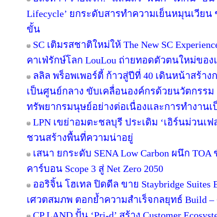
Lifecycle’ ยกระดับสารทำความเย็นหมุนเวียน ขั
ขั้น
SC เติมรสชาติใหม่ให้ The New SC Experien
คาเฟ่รักษ์โลก LouLou ถ่ายทอดตัวตนใหม่ของแ
ลลิล พร็อพเพอร์ตี้ ก้าวสู่ปีที่ 40 เดินหน้าสร้า
เป็นศูนย์กลาง ขับเคลื่อนองค์กรด้วยนวัตกรร
ทรัพยากรมนุษย์อย่างต่อเนื่องและการทำงานเป
LPN เขย่าอมตะชลบุรี ประเดิม ‘เอิร์นม่วนเฟส’
ชวนสร้างพื้นที่ความน่าอยู่
เสนา ยกระดับ SENA Low Carbon ผนึก TOA ขั
คาร์บอน Scope 3 สู่ Net Zero 2050
ออริจิ้น โฮเทล ปิดดีล ขาย Staybridge Suite
เศวตสมภพ ตอกย้ำความสำเร็จกลยุทธ์ Build – O
CP LAND ปั้น ‘Pri-d’ สร้าง Customer Ecosys