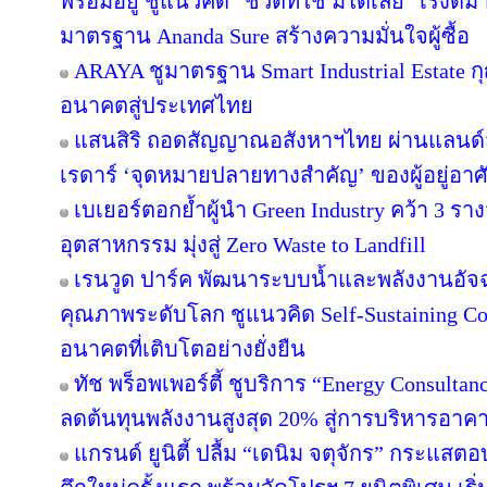
พร้อมอยู่ ชูแนวคิด “ชีวิตที่ใช่ มีได้เลย” เร่
มาตรฐาน Ananda Sure สร้างความมั่นใจผู้ซื้อ
ARAYA ชูมาตรฐาน Smart Industrial Estate 
อนาคตสู่ประเทศไทย
แสนสิริ ถอดสัญญาณอสังหาฯไทย ผ่านแลนด์สเ
เรดาร์ ‘จุดหมายปลายทางสำคัญ’ ของผู้อยู่อาศ
เบเยอร์ตอกย้ำผู้นำ Green Industry คว้า 3 ร
อุตสาหกรรม มุ่งสู่ Zero Waste to Landfill
เรนวูด ปาร์ค พัฒนาระบบน้ำและพลังงานอัจฉ
คุณภาพระดับโลก ชูแนวคิด Self-Sustaining 
อนาคตที่เติบโตอย่างยั่งยืน
ทัช พร็อพเพอร์ตี้ ชูบริการ “Energy Consulta
ลดต้นทุนพลังงานสูงสุด 20% สู่การบริหารอาคาร
แกรนด์ ยูนิตี้ ปลื้ม “เดนิม จตุจักร” กระแสต