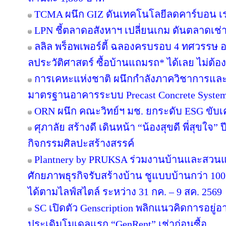
TCMA ผนึก GIZ ดันเทคโนโลยีลดคาร์บอน เร่ง
LPN ชี้ตลาดอสังหาฯ เปลี่ยนเกม ดันตลาดเช่า
ลลิล พร็อพเพอร์ตี้ ฉลองครบรอบ 4 ทศวรรษ อย
ลประวัติศาสตร์ ซื้อบ้านแถมรถ* ได้เลย ไม่ต้อง
การเคหะแห่งชาติ ผนึกกำลังภาควิชาการและ
มาตรฐานอาคารระบบ Precast Concrete Syste
ORN ผนึก คณะวิทย์ฯ มช. ยกระดับ ESG ขับเคล
ศุภาลัย สร้างดี เดินหน้า “น้องสุขดี พี่สุขใจ”
กิจกรรมศิลปะสร้างสรรค์
Plantnery by PRUKSA ร่วมงานบ้านและสวนแฟ
ศักยภาพธุรกิจรับสร้างบ้าน ชูแบบบ้านกว่า 100 
ได้ตามไลฟ์สไตล์ ระหว่าง 31 กค. – 9 สค. 2569
SC เปิดตัว Genscription พลิกแนวคิดการอยู่
ประเดิมโมเดลแรก “GenRent” เช่าก่อนซื้อ