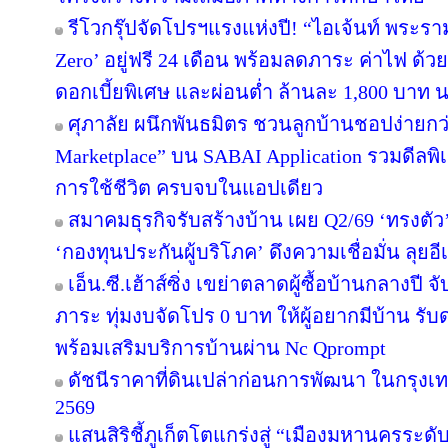
รีโวกรุ๊ปจัดโปรฯแรงแห่งปี! “ไอเจ้นท์ พระร
Zero’ อยู่ฟรี 24 เดือน พร้อมลดภาระ ค่าไฟ ด้ว
ดอกเบี้ยพิเศษ และผ่อนต่ำ ล้านละ 1,800 บาท 
ศุภาลัย ผนึกพันธมิตร ชวนลูกบ้านชอปง่ายกว่า
Marketplace” บน SABAI Application รวมดีลพิ
การใช้ชีวิต ครบจบในแอปเดียว
สมาคมธุรกิจรับสร้างบ้าน เผย Q2/69 ‘ทรงตัว
‘กองทุนประกันผู้บริโภค’ ดึงความเชื่อมั่น ลุยอ
เอ็น.ซี.เฮ้าส์ซิ่ง เขย่าตลาดผู้ซื้อบ้านกลางป
ภาระ ทุ่มงบจัดโปร 0 บาท ให้ผู้อยากมีบ้าน รับ
พร้อมเสริมบริการบ้านผ่าน Nc Qprompt
ดัชนีราคาที่ดินเปล่าก่อนการพัฒนา ในกรุงเ
2569
แสนสิริชี้ภูเก็ตโตแกร่งสู่ “เมืองมหานครระ