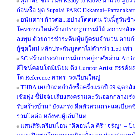
ศุภาลัย ชี้เทรนด์ Ready to Move มาแรง ผู้บร
ก่อนซื้อ ผุด Supalai PARC Ekkamai–Pattanaka
อนันดาฯ ก้าวต่อ...อย่างโดดเด่น วันนี้สู่วันข
โครงการใหม่สร้างปรากฏการณ์ให้วงการอสังห
ลงทุน ด้วยการชำระคืนหุ้นกู้ครบจำนวน ตาม
กู้ชุดใหม่ หลักประกันมูลค่าไม่ต่ำกว่า 1.50 เท่า
SC สร้างประสบการณ์การอยู่อาศัยผ่าน Art in
ดีไซน์คอนโดมิเนียม ดึง Curator Artist สรรค
โด Reference สาทร–วงเวียนใหญ่
THBA เผยวิกฤตกำลังซื้อครึ่งแรกปี 69 ฉุดอสั
เชื่อพุ่ง ชี้ปัจจัยเสี่ยงสงครามตะวันออกกลางเ
รับสร้างบ้าน" ยังแกร่ง ดีดตัวสวนกระแสเบียดชิ
รวมโตต่อ หลังพบผู้เล่นในต
แสนสิริเตรียมโอน “ดีคอนโด คีรี” จรัญฯ – ปิ่