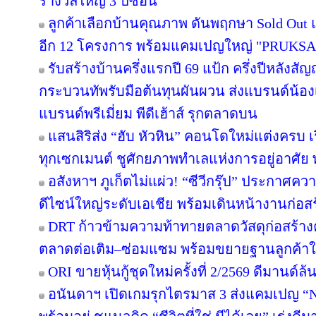
รางวัลใหญ่ 3 ปีซ้อน
ลูกค้าเลือกบ้านคุณภาพ ดันพฤกษา Sold Out แ
อีก 12 โครงการ พร้อมแคมเปญใหญ่ "PRUKS
รับสร้างบ้านครึ่งแรกปี 69 แป้ก ครึ่งปีหลังสัญ
กระบวนทัพรับมือต้นทุนผันผวน ส่งแบรนด์น้อง
แบรนด์พรีเมี่ยม พีดีเฮ้าส์ รุกตลาดบน
แสนสิริส่ง “ฮับ หัวหิน” คอนโดใหม่แต่งครบ เร
ทุกเซกเมนต์ ชูศักยภาพทำเลแห่งการอยู่อาศัย
อสังหาฯ ภูเก็ตไม่แผ่ว! “ซีวีกรุ๊ป” ประกาศค
ดีไซน์ใหญ่ระดับเอเชีย พร้อมเดินหน้างานก่อสร
DRT ก้าวข้ามความท้าทายตลาดวัสดุก่อสร้างครึ
ตลาดต่อเติม–ซ่อมแซม พร้อมขยายฐานลูกค้าใ
ORI ขายหุ้นกู้ชุดใหม่ครั้งที่ 2/2569 ดีมานด์ล
อนันดาฯ เปิดเกมรุกไตรมาส 3 ส่งแคมเปญ 