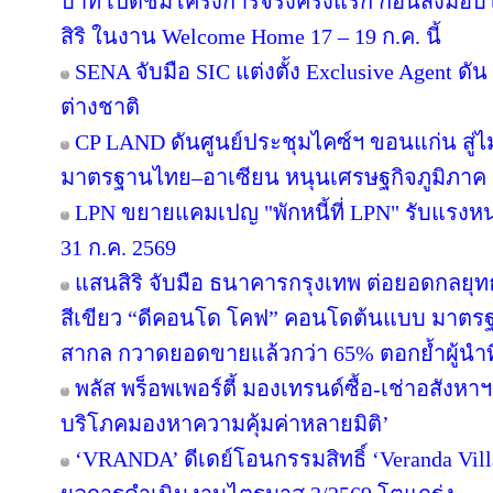
บาท เปิดชมโครงการจริงครั้งแรก ก่อนส่ง
สิริ ในงาน Welcome Home 17 – 19 ก.ค. นี้
SENA จับมือ SIC แต่งตั้ง Exclusive Agent ดั
ต่างชาติ
CP LAND ดันศูนย์ประชุมไคซ์ฯ ขอนแก่น สู่ไม
มาตรฐานไทย–อาเซียน หนุนเศรษฐกิจภูมิภาค
LPN ขยายแคมเปญ "พักหนี้ที่ LPN" รับแรงหน
31 ก.ค. 2569
แสนสิริ จับมือ ธนาคารกรุงเทพ ต่อยอดกลยุทธ์คว
สีเขียว “ดีคอนโด โคฟ” คอนโดต้นแบบ มาตร
สากล กวาดยอดขายแล้วกว่า 65% ตอกย้ำผู้นำที่ไ
พลัส พร็อพเพอร์ตี้ มองเทรนด์ซื้อ-เช่าอสังหาฯ 
บริโภคมองหาความคุ้มค่าหลายมิติ’
‘VRANDA’ ดีเดย์โอนกรรมสิทธิ์ ‘Veranda Villas