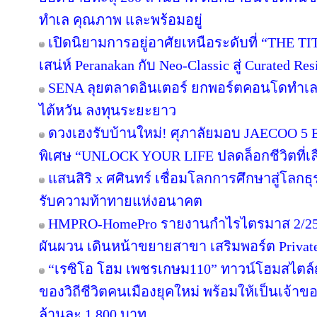
ทำเล คุณภาพ และพร้อมอยู่
เปิดนิยามการอยู่อาศัยเหนือระดับที่ “THE T
เสน่ห์ Peranakan กับ Neo-Classic สู่ Curated 
SENA ลุยตลาดอินเตอร์ ยกพอร์ตคอนโดทำเล
ไต้หวัน ลงทุนระยะยาว
ดวงเฮงรับบ้านใหม่! ศุภาลัยมอบ JAECOO 5 E
พิเศษ “UNLOCK YOUR LIFE ปลดล็อกชีวิตที่เล
แสนสิริ x ศศินทร์ เชื่อมโลกการศึกษาสู่โลกธุร
รับความท้าทายแห่งอนาคต
HMPRO-HomePro รายงานกำไรไตรมาส 2/256
ผันผวน เดินหน้าขยายสาขา เสริมพอร์ต Private B
“เรซิโอ โฮม เพชรเกษม110” ทาวน์โฮมสไตล์ญี
ของวิถีชีวิตคนเมืองยุคใหม่ พร้อมให้เป็นเจ้าของ
ล้านละ 1,800 บาท