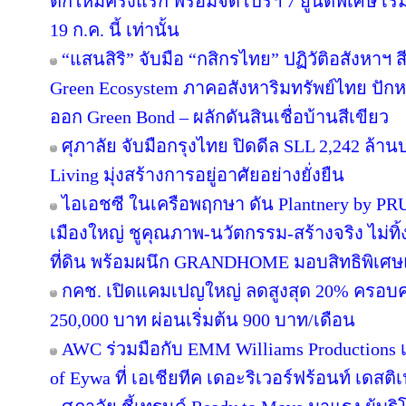
ตึกใหม่ครั้งแรก พร้อมจัดโปรฯ 7 ยูนิตพิเศษ เริ่
19 ก.ค. นี้ เท่านั้น
“แสนสิริ” จับมือ “กสิกรไทย” ปฏิวัติอสังหาฯ 
Green Ecosystem ภาคอสังหาริมทรัพย์ไทย ปักห
ออก Green Bond – ผลักดันสินเชื่อบ้านสีเขียว
ศุภาลัย จับมือกรุงไทย ปิดดีล SLL 2,242 ล้า
Living มุ่งสร้างการอยู่อาศัยอย่างยั่งยืน
ไอเอชซี ในเครือพฤกษา ดัน Plantnery by PRU
เมืองใหญ่ ชูคุณภาพ-นวัตกรรม-สร้างจริง ไม่ทิ
ที่ดิน พร้อมผนึก GRANDHOME มอบสิทธิพิเศษ
กคช. เปิดแคมเปญใหญ่ ลดสูงสุด 20% ครอบคล
250,000 บาท ผ่อนเริ่มต้น 900 บาท/เดือน
AWC ร่วมมือกับ EMM Williams Productions เต
of Eywa ที่ เอเชียทีค เดอะริเวอร์ฟร้อนท์ เดสติเ