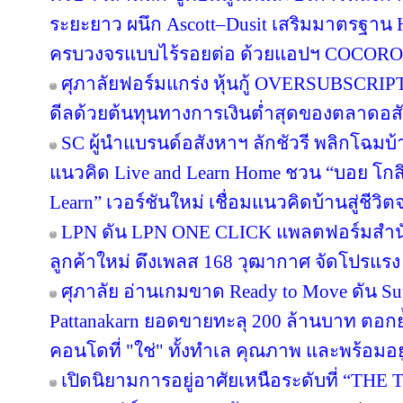
ระยะยาว ผนึก Ascott–Dusit เสริมมาตรฐาน H
ครบวงจรแบบไร้รอยต่อ ด้วยแอปฯ COCORO
ศุภาลัยฟอร์มแกร่ง หุ้นกู้ OVERSUBSCRIPT
ดีลด้วยต้นทุนทางการเงินต่ำสุดของตลาดอส
SC ผู้นำแบรนด์อสังหาฯ ลักชัวรี พลิกโฉมบ้าน
แนวคิด Live and Learn Home ชวน “บอย โกสิ
Learn” เวอร์ชันใหม่ เชื่อมแนวคิดบ้านสู่ชีวิต
LPN ดัน LPN ONE CLICK แพลตฟอร์มสำน
ลูกค้าใหม่ ดึงเพลส 168 วุฒากาศ จัดโปรแรง
ศุภาลัย อ่านเกมขาด Ready to Move ดัน S
Pattanakarn ยอดขายทะลุ 200 ล้านบาท ตอกย้
คอนโดที่ "ใช่" ทั้งทำเล คุณภาพ และพร้อมอยู
เปิดนิยามการอยู่อาศัยเหนือระดับที่ “THE 