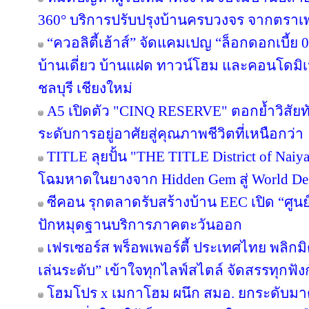
360° บริการปรับปรุงบ้านครบวงจร จากตราเ
“ควอลิตี้เฮ้าส์” จัดแคมเปญ “ล็อกดอกเบี้ย
บ้านเดี่ยว บ้านแฝด ทาวน์โฮม และคอนโดมิ
ชลบุรี เชียงใหม่
A5 เปิดตัว "CINQ RESERVE" ตอกย้ำวิสัยทั
ระดับการอยู่อาศัยสู่คุณภาพชีวิตที่เหนือกว่า
TITLE ลุยปั้น "THE TITLE District of Naiy
โฉมหาดในยางจาก Hidden Gem สู่ World Des
ซีคอน รุกตลาดรับสร้างบ้าน EEC เปิด “ศูนย
ปักหมุดฐานบริการภาคตะวันออก
เฟรเซอร์ส พร็อพเพอร์ตี้ ประเทศไทย พลิกมิต
เล่นระดับ” เข้าใจทุกไลฟ์สไตล์ จัดสรรทุกฟัง
โฮมโปร x เมกาโฮม ผนึก สมอ. ยกระดับมาต