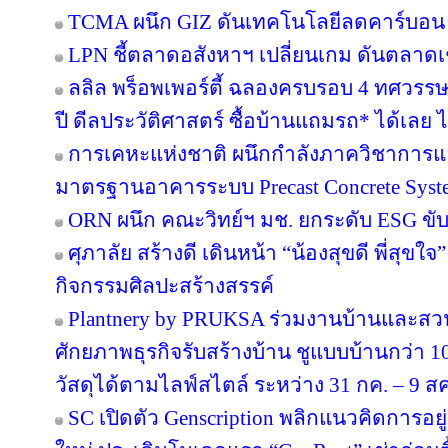
TCMA ผนึก GIZ ดันเทคโนโลยีลดคาร์บอน เร
LPN ชี้ตลาดอสังหาฯ เปลี่ยนเกม ดันตลาดเช
ลลิล พร็อพเพอร์ตี้ ฉลองครบรอบ 4 ทศวรรษ 
ปี ดีลประวัติศาสตร์ ซื้อบ้านแถมรถ* ได้เลย ไม
การเคหะแห่งชาติ ผนึกกำลังภาควิชาการแล
มาตรฐานอาคารระบบ Precast Concrete Syst
ORN ผนึก คณะวิทย์ฯ มช. ยกระดับ ESG ขับเค
ศุภาลัย สร้างดี เดินหน้า “น้องสุขดี พี่สุขใ
กิจกรรมศิลปะสร้างสรรค์
Plantnery by PRUKSA ร่วมงานบ้านและสวน
ศักยภาพธุรกิจรับสร้างบ้าน ชูแบบบ้านกว่า 10
วัสดุได้ตามไลฟ์สไตล์ ระหว่าง 31 กค. – 9 ส
SC เปิดตัว Genscription พลิกแนวคิดการอยู