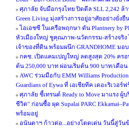
ศุภาลัย จับมือกรุงไทย ปิดดีล SLL 2,242 ล
Green Living มุ่งสร้างการอยู่อาศัยอย่างยั่งยื
ไอเอชซี ในเครือพฤกษา ดัน Plantnery by P
หัวเมืองใหญ่ ชูคุณภาพ-นวัตกรรม-สร้างจริง 
เจ้าของที่ดิน พร้อมผนึก GRANDHOME มอบส
กคช. เปิดแคมเปญใหญ่ ลดสูงสุด 20% ครอบ
ต้น 250,000 บาท ผ่อนเริ่มต้น 900 บาท/เดือน
AWC ร่วมมือกับ EMM Williams Productions 
Guardians of Eywa ที่ เอเชียทีค เดอะริเวอร์ฟ
ศุภาลัย ชี้เทรนด์ Ready to Move มาแรง ผู
ชีวิต" ก่อนซื้อ ผุด Supalai PARC Ekkamai–P
พร้อมอยู่
อนันดาฯ ก้าวต่อ...อย่างโดดเด่น วันนี้สู่วั