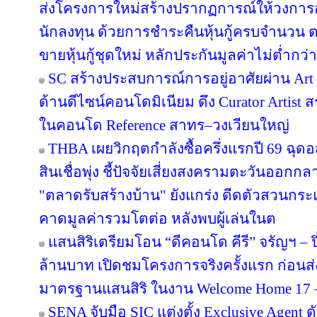
ส่งโครงการใหม่สร้างปรากฏการณ์ให้วงการอ
นักลงทุน ด้วยการชำระคืนหุ้นกู้ครบจำนว
ขายหุ้นกู้ชุดใหม่ หลักประกันมูลค่าไม่ต่ำกว่า
SC สร้างประสบการณ์การอยู่อาศัยผ่าน Art i
ด้านดีไซน์คอนโดมิเนียม ดึง Curator Artist 
ในคอนโด Reference สาทร–วงเวียนใหญ่
THBA เผยวิกฤตกำลังซื้อครึ่งแรกปี 69 ฉุด
สินเชื่อพุ่ง ชี้ปัจจัยเสี่ยงสงครามตะวันออกก
"ตลาดรับสร้างบ้าน" ยังแกร่ง ดีดตัวสวนกระแส
คาดมูลค่ารวมโตต่อ หลังพบผู้เล่นในต
แสนสิริเตรียมโอน “ดีคอนโด คีรี” จรัญฯ – ป
ล้านบาท เปิดชมโครงการจริงครั้งแรก ก่อ
มาตรฐานแสนสิริ ในงาน Welcome Home 17 – 1
SENA จับมือ SIC แต่งตั้ง Exclusive Agent ด