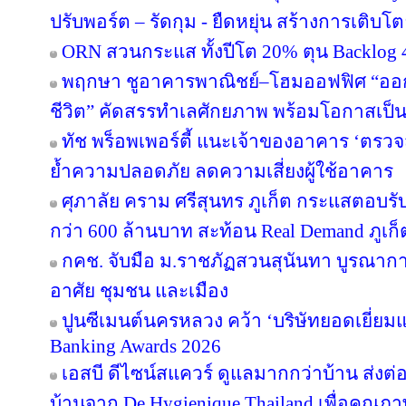
ปรับพอร์ต – รัดกุม - ยืดหยุ่น สร้างการเติบโตย
ORN สวนกระแส ทั้งปีโต 20% ตุน Backlog 4
พฤกษา ชูอาคารพาณิชย์–โฮมออฟฟิศ “ออกแบบ
ชีวิต” คัดสรรทำเลศักยภาพ พร้อมโอกาสเป็น
ทัช พร็อพเพอร์ตี้ แนะเจ้าของอาคาร ‘ต
ย้ำความปลอดภัย ลดความเสี่ยงผู้ใช้อาคาร
ศุภาลัย คราม ศรีสุนทร ภูเก็ต กระแสตอบร
กว่า 600 ล้านบาท สะท้อน Real Demand ภูเก็
กคช. จับมือ ม.ราชภัฏสวนสุนันทา บูรณากา
อาศัย ชุมชน และเมือง
ปูนซีเมนต์นครหลวง คว้า ‘บริษัทยอดเยี่ยม
Banking Awards 2026
เอสบี ดีไซน์สแควร์ ดูแลมากกว่าบ้าน ส่ง
บ้านจาก De Hygienique Thailand เพื่อคุณภา