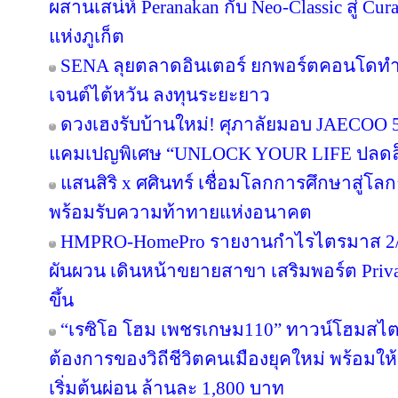
ผสานเสน่ห์ Peranakan กับ Neo-Classic สู่ C
แห่งภูเก็ต
SENA ลุยตลาดอินเตอร์ ยกพอร์ตคอนโดทำ
เจนต์ไต้หวัน ลงทุนระยะยาว
ดวงเฮงรับบ้านใหม่! ศุภาลัยมอบ JAECOO 5 
แคมเปญพิเศษ “UNLOCK YOUR LIFE ปลดล็อก
แสนสิริ x ศศินทร์ เชื่อมโลกการศึกษาสู่โลกธุ
พร้อมรับความท้าทายแห่งอนาคต
HMPRO-HomePro รายงานกำไรไตรมาส 2/2
ผันผวน เดินหน้าขยายสาขา เสริมพอร์ต Private
ขึ้น
“เรซิโอ โฮม เพชรเกษม110” ทาวน์โฮมสไตล์ญ
ต้องการของวิถีชีวิตคนเมืองยุคใหม่ พร้อมให้
เริ่มต้นผ่อน ล้านละ 1,800 บาท