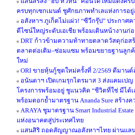
แสนสิริส่ง “ฮับ หัวหิน” คอนโดใหม่แต่งครบ เ
ครบทุกเซกเมนต์ ชูศักยภาพทำเลแห่งการอยู่
อสังหาฯ ภูเก็ตไม่แผ่ว! “ซีวีกรุ๊ป” ประกา
ดีไซน์ใหญ่ระดับเอเชีย พร้อมเดินหน้างานก่อ
DRT ก้าวข้ามความท้าทายตลาดวัสดุก่อสร้างค
ตลาดต่อเติม–ซ่อมแซม พร้อมขยายฐานลูกค้
ใหม่
ORI ขายหุ้นกู้ชุดใหม่ครั้งที่ 2/2569 ดีมาน
อนันดาฯ เปิดเกมรุกไตรมาส 3 ส่งแคมเป
โครงการพร้อมอยู่ ชูแนวคิด “ชีวิตที่ใช่ มีไ
พร้อมตอกย้ำมาตรฐาน Ananda Sure สร้างความ
ARAYA ชูมาตรฐาน Smart Industrial Estat
แห่งอนาคตสู่ประเทศไทย
แสนสิริ ถอดสัญญาณอสังหาฯไทย ผ่านแลนด์