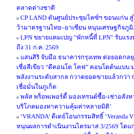
ตลาดต่างชาติ
CP LAND ดันศูนย์ประชุมไคซ์ฯ ขอนแก่น สู่
ว้ามาตรฐานไทย–อาเซียน หนุนเศรษฐกิจภูม
LPN ขยายแคมเปญ "พักหนี้ที่ LPN" รับแรง
ถึง 31 ก.ค. 2569
แสนสิริ จับมือ ธนาคารกรุงเทพ ต่อยอดกลยุทธ
เชื่อสีเขียว “ดีคอนโด โคฟ” คอนโดต้นแบ
พลังงานระดับสากล กวาดยอดขายแล้วกว่า 65
เชื่อมั่นในภูเก็ต
พลัส พร็อพเพอร์ตี้ มองเทรนด์ซื้อ-เช่าอสังหา
บริโภคมองหาความคุ้มค่าหลายมิติ’
‘VRANDA’ ดีเดย์โอนกรรมสิทธิ์ ‘Veranda Vill
หนุนผลการดำเนินงานไตรมาส 3/2569 โตแก