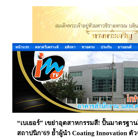
หน้าแรก
ตลาดวิเคราะห์
อสังหา
ขายตรง
ประกัน
ยานยนต์
“เบเยอร์” เขย่าอุตสาหกรรมสี! ปั้นมาตรฐา
สถาปนิก’69 ย้ำผู้นำ Coating Innovation ตั