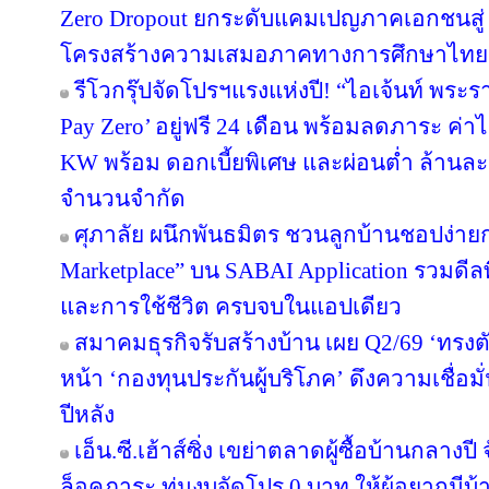
Zero Dropout ยกระดับแคมเปญภาคเอกชนสู่ 
โครงสร้างความเสมอภาคทางการศึกษาไทย
รีโวกรุ๊ปจัดโปรฯแรงแห่งปี! “ไอเจ้นท์ พระ
Pay Zero’ อยู่ฟรี 24 เดือน พร้อมลดภาระ ค่าไ
KW พร้อม ดอกเบี้ยพิเศษ และผ่อนต่ำ ล้านละ 
จำนวนจำกัด
ศุภาลัย ผนึกพันธมิตร ชวนลูกบ้านชอปง่ายกว
Marketplace” บน SABAI Application รวมดีลพ
และการใช้ชีวิต ครบจบในแอปเดียว
สมาคมธุรกิจรับสร้างบ้าน เผย Q2/69 ‘ทรงตั
หน้า ‘กองทุนประกันผู้บริโภค’ ดึงความเชื่อมั
ปีหลัง
เอ็น.ซี.เฮ้าส์ซิ่ง เขย่าตลาดผู้ซื้อบ้านกลา
ล็อคภาระ ทุ่มงบจัดโปร 0 บาท ให้ผู้อยากมีบ้