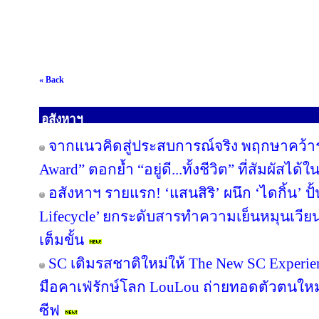
« Back
อสังหาฯ
จากแนวคิดสู่ประสบการณ์จริง พฤกษาคว้ารา
Award” ตอกย้ำ “อยู่ดี...ทั้งชีวิต” ที่สัมผัสได้ใ
อสังหาฯ รายแรก! ‘แสนสิริ’ ผนึก ‘ไดกิ้น’ ปั
Lifecycle’ ยกระดับสารทำความเย็นหมุนเวียน 
เต็มขั้น
SC เติมรสชาติใหม่ให้ The New SC Experi
มือคาเฟ่รักษ์โลก LouLou ถ่ายทอดตัวตนใหม
ซีฟ