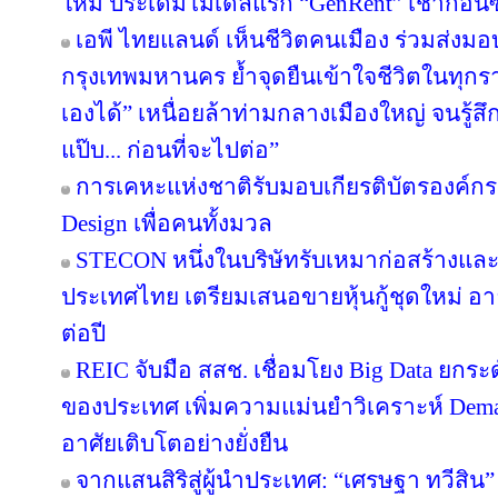
ใหม่ ประเดิมโมเดลแรก “GenRent” เช่าก่อนซื
เอพี ไทยแลนด์ เห็นชีวิตคนเมือง ร่วมส่งมอบ ‘
กรุงเทพมหานคร ย้ำจุดยืนเข้าใจชีวิตในทุกรายล
เองได้” เหนื่อยล้าท่ามกลางเมืองใหญ่ จนรู้สึก
แป๊บ... ก่อนที่จะไปต่อ”
การเคหะแห่งชาติรับมอบเกียรติบัตรองค์กรต
Design เพื่อคนทั้งมวล
STECON หนึ่งในบริษัทรับเหมาก่อสร้างแ
ประเทศไทย เตรียมเสนอขายหุ้นกู้ชุดใหม่ อายุ
ต่อปี
REIC จับมือ สสช. เชื่อมโยง Big Data ยกระ
ของประเทศ เพิ่มความแม่นยำวิเคราะห์ Deman
อาศัยเติบโตอย่างยั่งยืน
จากแสนสิริสู่ผู้นำประเทศ: “เศรษฐา ทวีสิน”