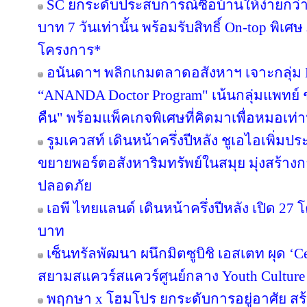
SC ยกระดับประสบการณ์ซื้อบ้านให้ง่ายกว่า
บาท 7 วันเท่านั้น พร้อมรับสิทธิ์ On-top พิเ
โครงการ*
อนันดาฯ พลิกเกมตลาดอสังหาฯ เจาะกลุ่ม Nic
“ANANDA Doctor Program" เน้นกลุ่มแพทย์ 
คืน" พร้อมแพ็คเกจพิเศษที่คิดมาเพื่อหมอเท่าน
รูมเควสท์ เดินหน้าครึ่งปีหลัง ชูเอไอเพิ่มป
ขยายพอร์ตอสังหาริมทรัพย์ในสมุย มุ่งสร้
ปลอดภัย
เอพี ไทยแลนด์ เดินหน้าครึ่งปีหลัง เปิด 27
บาท
เซ็นทรัลพัฒนา ผนึกมิตซูบิชิ เอสเตท ผุด ‘
สยามสแควร์สแควร์ศูนย์กลาง Youth Culture
พฤกษา x โฮมโปร ยกระดับการอยู่อาศัย สร้า