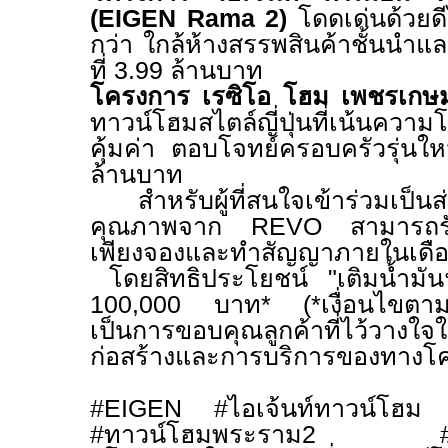
(
EIGEN Rama
2)
โดดเด่นด้วยดีไ
กว่า ใกล้ห้างสรรพสินค้าชั้นนำแ
ที่ 3.99 ล้านบาท
โครงการ เรซิโอ โฮม เพชรเกษ
ทาวน์โฮมสไตล์ญี่ปุ่นที่เน้นความโ
คุ้มค่า ตอบโจทย์ครอบครัวรุ่นใหม
ล้านบาท
สำหรับผู้ที่สนใจเข้าร่วมเป็น
คุณภาพจาก
REVO
สามารถรั
เพียงจองและทำสัญญาภายใน
โดยสิทธิประโยชน์ "เติมน้ำมันฟ
100,000 บาท* (*เงื่อนไขตามท
เป็นการขอบคุณลูกค้าที่ไว้วาง
ก่อสร้างและการบริการของทางโ
#EIGEN #
ไอเจ้นท์ทาวน์โฮ
#
ทาวน์โฮมพระราม2