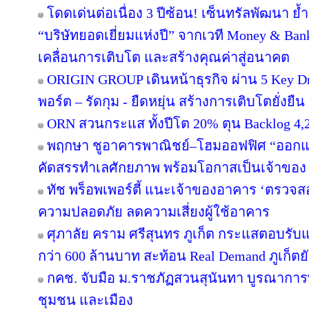
โดดเด่นต่อเนื่อง 3 ปีซ้อน! เซ็นทรัลพัฒนา ย้
“บริษัทยอดเยี่ยมแห่งปี” จากเวที Money & Ban
เคลื่อนการเติบโต และสร้างคุณค่าสู่อนาคต
ORIGIN GROUP เดินหน้าธุรกิจ ผ่าน 5 Key Dr
พอร์ต – รัดกุม - ยืดหยุ่น สร้างการเติบโตยั่งยืน
ORN สวนกระแส ทั้งปีโต 20% ตุน Backlog 4,2
พฤกษา ชูอาคารพาณิชย์–โฮมออฟฟิศ “ออกแบบเพ
คัดสรรทำเลศักยภาพ พร้อมโอกาสเป็นเจ้าของ
ทัช พร็อพเพอร์ตี้ แนะเจ้าของอาคาร ‘ตรว
ความปลอดภัย ลดความเสี่ยงผู้ใช้อาคาร
ศุภาลัย คราม ศรีสุนทร ภูเก็ต กระแสตอบรับ
กว่า 600 ล้านบาท สะท้อน Real Demand ภูเก็ตย
กคช. จับมือ ม.ราชภัฏสวนสุนันทา บูรณาการพ
ชุมชน และเมือง