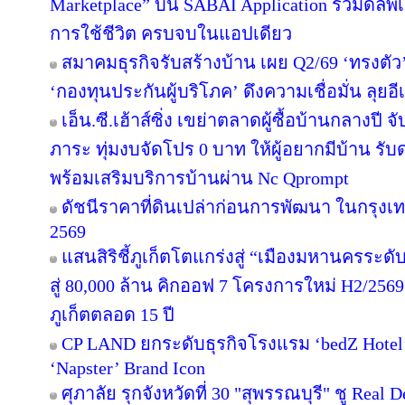
Marketplace” บน SABAI Application รวมดีลพิ
การใช้ชีวิต ครบจบในแอปเดียว
สมาคมธุรกิจรับสร้างบ้าน เผย Q2/69 ‘ทรงตัว
‘กองทุนประกันผู้บริโภค’ ดึงความเชื่อมั่น ลุยอ
เอ็น.ซี.เฮ้าส์ซิ่ง เขย่าตลาดผู้ซื้อบ้านกลางป
ภาระ ทุ่มงบจัดโปร 0 บาท ให้ผู้อยากมีบ้าน รับ
พร้อมเสริมบริการบ้านผ่าน Nc Qprompt
ดัชนีราคาที่ดินเปล่าก่อนการพัฒนา ในกรุงเ
2569
แสนสิริชี้ภูเก็ตโตแกร่งสู่ “เมืองมหานครระ
สู่ 80,000 ล้าน คิกออฟ 7 โครงการใหม่ H2/2569
ภูเก็ตตลอด 15 ปี
CP LAND ยกระดับธุรกิจโรงแรม ‘bedZ Hotel’ ช
‘Napster’ Brand Icon
ศุภาลัย รุกจังหวัดที่ 30 "สุพรรณบุรี" ชู Rea