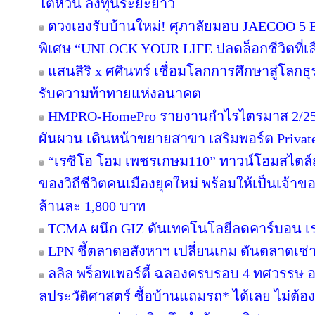
ไต้หวัน ลงทุนระยะยาว
ดวงเฮงรับบ้านใหม่! ศุภาลัยมอบ JAECOO 5 E
พิเศษ “UNLOCK YOUR LIFE ปลดล็อกชีวิตที่เล
แสนสิริ x ศศินทร์ เชื่อมโลกการศึกษาสู่โลกธุร
รับความท้าทายแห่งอนาคต
HMPRO-HomePro รายงานกำไรไตรมาส 2/256
ผันผวน เดินหน้าขยายสาขา เสริมพอร์ต Private B
“เรซิโอ โฮม เพชรเกษม110” ทาวน์โฮมสไตล์ญี
ของวิถีชีวิตคนเมืองยุคใหม่ พร้อมให้เป็นเจ้าของ
ล้านละ 1,800 บาท
TCMA ผนึก GIZ ดันเทคโนโลยีลดคาร์บอน เร่ง
LPN ชี้ตลาดอสังหาฯ เปลี่ยนเกม ดันตลาดเช่า
ลลิล พร็อพเพอร์ตี้ ฉลองครบรอบ 4 ทศวรรษ อย
ลประวัติศาสตร์ ซื้อบ้านแถมรถ* ได้เลย ไม่ต้อง