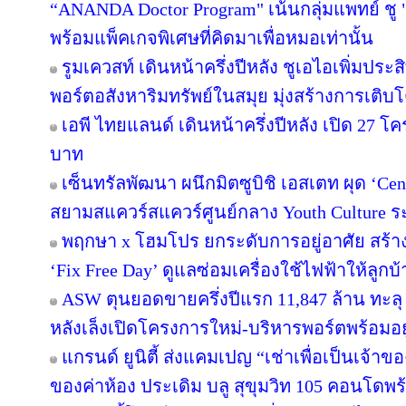
“ANANDA Doctor Program" เน้นกลุ่มแพทย์ ชู 
พร้อมแพ็คเกจพิเศษที่คิดมาเพื่อหมอเท่านั้น
รูมเควสท์ เดินหน้าครึ่งปีหลัง ชูเอไอเพิ่มปร
พอร์ตอสังหาริมทรัพย์ในสมุย มุ่งสร้างการเ
เอพี ไทยแลนด์ เดินหน้าครึ่งปีหลัง เปิด 27 โ
บาท
เซ็นทรัลพัฒนา ผนึกมิตซูบิชิ เอสเตท ผุด ‘C
สยามสแควร์สแควร์ศูนย์กลาง Youth Culture ร
พฤกษา x โฮมโปร ยกระดับการอยู่อาศัย สร้าง 
‘Fix Free Day’ ดูแลซ่อมเครื่องใช้ไฟฟ้าให้ลูกบ้าน 
ASW ตุนยอดขายครึ่งปีแรก 11,847 ล้าน ทะลุ 64
หลังเล็งเปิดโครงการใหม่-บริหารพอร์ตพร้อมอยู
แกรนด์ ยูนิตี้ ส่งแคมเปญ “เช่าเพื่อเป็นเจ้าขอ
ของค่าห้อง ประเดิม บลู สุขุมวิท 105 คอนโดพร