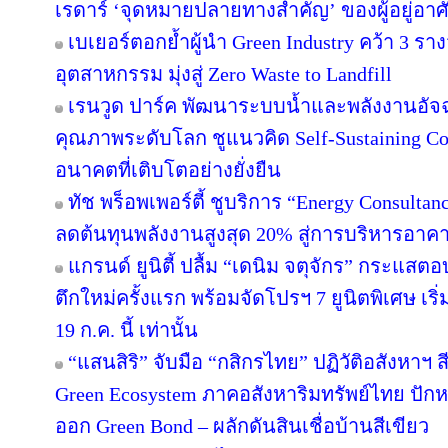
เรดาร์ ‘จุดหมายปลายทางสำคัญ’ ของผู้อยู่อาศ
เบเยอร์ตอกย้ำผู้นำ Green Industry คว้า 3 ร
อุตสาหกรรม มุ่งสู่ Zero Waste to Landfill
เรนวูด ปาร์ค พัฒนาระบบน้ำและพลังงานอัจฉ
คุณภาพระดับโลก ชูแนวคิด Self-Sustaining 
อนาคตที่เติบโตอย่างยั่งยืน
ทัช พร็อพเพอร์ตี้ ชูบริการ “Energy Consulta
ลดต้นทุนพลังงานสูงสุด 20% สู่การบริหารอาคาร
แกรนด์ ยูนิตี้ ปลื้ม “เดนิม จตุจักร” กระแสต
ตึกใหม่ครั้งแรก พร้อมจัดโปรฯ 7 ยูนิตพิเศษ เริ่
19 ก.ค. นี้ เท่านั้น
“แสนสิริ” จับมือ “กสิกรไทย” ปฏิวัติอสังหาฯ 
Green Ecosystem ภาคอสังหาริมทรัพย์ไทย ปักห
ออก Green Bond – ผลักดันสินเชื่อบ้านสีเขียว