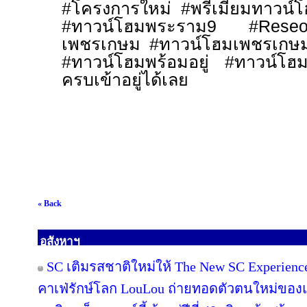
#
โครงการใหม่
#
พรีเมี่ยมทาวน
#
ทาวน์โฮมพระราม9
#Reseo
เพชรเกษม
#
ทาวน์โฮมเพชรเก
#
ทาวน์โฮมพร้อมอยู่
#
ทาวน์โ
ครบเข้าอยู่ได้เลย
« Back
อสังหาฯ
SC เติมรสชาติใหม่ให้ The New SC Experien
คาเฟ่รักษ์โลก LouLou ถ่ายทอดตัวตนใหม่ของแ