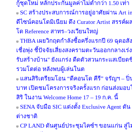
กู้ชุดใหม่ หลักประกันมูลค่าไม่ต่ำกว่า 1.50 เท่า
SC สร้างประสบการณ์การอยู่อาศัยผ่าน Art in
ดีไซน์คอนโดมิเนียม ดึง Curator Artist สรรค
โด Reference สาทร–วงเวียนใหญ่
THBA เผยวิกฤตกำลังซื้อครึ่งแรกปี 69 ฉุดอสั
เชื่อพุ่ง ชี้ปัจจัยเสี่ยงสงครามตะวันออกกลางเ
รับสร้างบ้าน" ยังแกร่ง ดีดตัวสวนกระแสเบียดชิ
รวมโตต่อ หลังพบผู้เล่นในต
แสนสิริเตรียมโอน “ดีคอนโด คีรี” จรัญฯ – ปิ่
บาท เปิดชมโครงการจริงครั้งแรก ก่อนส่ง
สิริ ในงาน Welcome Home 17 – 19 ก.ค. นี้
SENA จับมือ SIC แต่งตั้ง Exclusive Agent ดั
ต่างชาติ
CP LAND ดันศูนย์ประชุมไคซ์ฯ ขอนแก่น สู่ไม