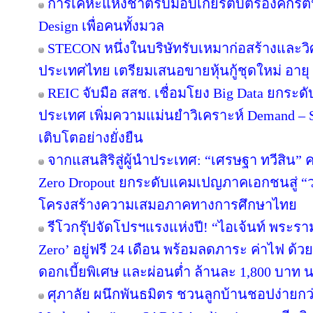
การเคหะแห่งชาติรับมอบเกียรติบัตรองค์กรต้
Design เพื่อคนทั้งมวล
STECON หนึ่งในบริษัทรับเหมาก่อสร้างและ
ประเทศไทย เตรียมเสนอขายหุ้นกู้ชุดใหม่ อายุ 3
REIC จับมือ สสช. เชื่อมโยง Big Data ยกระด
ประเทศ เพิ่มความแม่นยำวิเคราะห์ Demand – S
เติบโตอย่างยั่งยืน
จากแสนสิริสู่ผู้นำประเทศ: “เศรษฐา ทวีสิน” ค
Zero Dropout ยกระดับแคมเปญภาคเอกชนสู่ “
โครงสร้างความเสมอภาคทางการศึกษาไทย
รีโวกรุ๊ปจัดโปรฯแรงแห่งปี! “ไอเจ้นท์ พระร
Zero’ อยู่ฟรี 24 เดือน พร้อมลดภาระ ค่าไฟ ด้ว
ดอกเบี้ยพิเศษ และผ่อนต่ำ ล้านละ 1,800 บาท 
ศุภาลัย ผนึกพันธมิตร ชวนลูกบ้านชอปง่ายกว่า