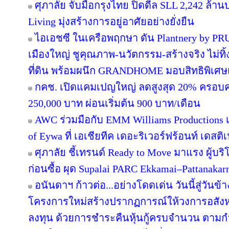
ศุภาลัย จับมือกรุงไทย ปิดดีล SLL 2,242 ล้า
Living มุ่งสร้างการอยู่อาศัยอย่างยั่งยืน
ไอเอชซี ในเครือพฤกษา ดัน Plantnery by PRU
เมืองใหญ่ ชูคุณภาพ-นวัตกรรม-สร้างจริง ไม่ทิ
ที่ดิน พร้อมผนึก GRANDHOME มอบสิทธิพิเศษ
กคช. เปิดแคมเปญใหญ่ ลดสูงสุด 20% ครอบคล
250,000 บาท ผ่อนเริ่มต้น 900 บาท/เดือน
AWC ร่วมมือกับ EMM Williams Productions เต
of Eywa ที่ เอเชียทีค เดอะริเวอร์ฟร้อนท์ เดสติเ
ศุภาลัย ชี้เทรนด์ Ready to Move มาแรง ผู้บร
ก่อนซื้อ ผุด Supalai PARC Ekkamai–Pattanaka
อนันดาฯ ก้าวต่อ...อย่างโดดเด่น วันนี้สู่วันข
โครงการใหม่สร้างปรากฏการณ์ให้วงการอสังห
ลงทุน ด้วยการชำระคืนหุ้นกู้ครบจำนวน ตาม