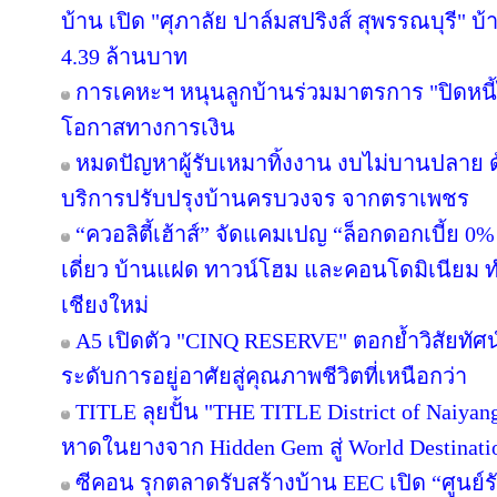
บ้าน เปิด "ศุภาลัย ปาล์มสปริงส์ สุพรรณบุรี" บ้า
4.39 ล้านบาท
การเคหะฯ หนุนลูกบ้านร่วมมาตรการ "ปิดหนี้ไ
โอกาสทางการเงิน
หมดปัญหาผู้รับเหมาทิ้งงาน งบไม่บานปลาย ด
บริการปรับปรุงบ้านครบวงจร จากตราเพชร
“ควอลิตี้เฮ้าส์” จัดแคมเปญ “ล็อกดอกเบี้ย 0
เดี่ยว บ้านแฝด ทาวน์โฮม และคอนโดมิเนียม 
เชียงใหม่
A5 เปิดตัว "CINQ RESERVE" ตอกย้ำวิสัยทัศน์
ระดับการอยู่อาศัยสู่คุณภาพชีวิตที่เหนือกว่า
TITLE ลุยปั้น "THE TITLE District of Naiyan
หาดในยางจาก Hidden Gem สู่ World Destinati
ซีคอน รุกตลาดรับสร้างบ้าน EEC เปิด “ศูนย์