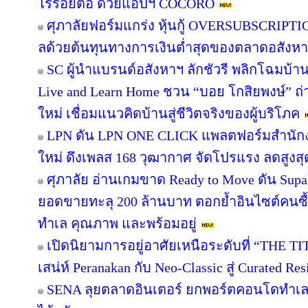
ไร้รอยต่อ ด้วยแอปฯ COCORO
ศุภาลัยฟอร์มแกร่ง หุ้นกู้ OVERSUBSCRIPTION
ลด้วยต้นทุนทางการเงินต่ำสุดของตลาดอสังห
SC ผู้นำแบรนด์อสังหาฯ ลักชัวรี พลิกโฉมบ้านเ
Live and Learn Home ชวน “บอย โกสิยพงษ์” ถ่า
ใหม่ เชื่อมแนวคิดบ้านสู่ชีวิตจริงของผู้บริโภค
LPN ดัน LPN ONE CLICK แพลตฟอร์มสำนักง
ใหม่ ดึงเพลส 168 วุฒากาศ จัดโปรแรง ลดสูงสุ
ศุภาลัย อ่านเกมขาด Ready to Move ดัน Supa
ยอดขายทะลุ 200 ล้านบาท ตอกย้ำอินไซต์คนซื้อย
ทำเล คุณภาพ และพร้อมอยู่
เปิดนิยามการอยู่อาศัยเหนือระดับที่ “THE T
เสน่ห์ Peranakan กับ Neo-Classic สู่ Curated 
SENA ลุยตลาดอินเตอร์ ยกพอร์ตคอนโดทำเล