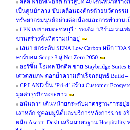
ลลิล พร็อพเพอร์ตี้ ก้าวสู่ปีที่ 40 เดินหน้าสร้า
เป็นศูนย์กลาง ขับเคลื่อนองค์กรด้วยนวัตกรร
ทรัพยากรมนุษย์อย่างต่อเนื่องและการทำงานเป
LPN เขย่าอมตะชลบุรี ประเดิม ‘เอิร์นม่วนเฟส’
ชวนสร้างพื้นที่ความน่าอยู่
เสนา ยกระดับ SENA Low Carbon ผนึก TOA ขั
คาร์บอน Scope 3 สู่ Net Zero 2050
ออริจิ้น โฮเทล ปิดดีล ขาย Staybridge Suite
เศวตสมภพ ตอกย้ำความสำเร็จกลยุทธ์ Build – O
CP LAND ปั้น ‘Pri-d’ สร้าง Customer Ecosys
มูลค่าธุรกิจระยะยาว
อนันดาฯ เดินหน้ายกระดับมาตรฐานการอยู่
เสาหลัก ชูคอมมูนิตี้และบริการหลังการขาย สร
ผนึก Ascott–Dusit เสริมมาตรฐาน Hospitalit