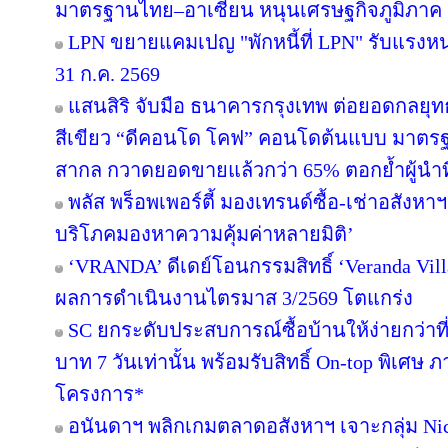
มาตรฐานไทย–อาเซียน หนุนเศรษฐกิจภูมิภาค
LPN ขยายแคมเปญ "พักหนี้ที่ LPN" รับแรงหน
31 ก.ค. 2569
แสนสิริ จับมือ ธนาคารกรุงเทพ ต่อยอดกลยุทธ์คว
สีเขียว “ดีคอนโด โคฟ” คอนโดต้นแบบ มาตร
สากล กวาดยอดขายแล้วกว่า 65% ตอกย้ำผู้นำที่ไ
พลัส พร็อพเพอร์ตี้ มองเทรนด์ซื้อ-เช่าอสังหาฯ 
บริโภคมองหาความคุ้มค่าหลายมิติ’
‘VRANDA’ ดีเดย์โอนกรรมสิทธิ์ ‘Veranda Villas
ผลการดำเนินงานไตรมาส 3/2569 โตแกร่ง
SC ยกระดับประสบการณ์ซื้อบ้านให้ง่ายกว่าที
บาท 7 วันเท่านั้น พร้อมรับสิทธิ์ On-top พิเศษ
โครงการ*
อนันดาฯ พลิกเกมตลาดอสังหาฯ เจาะกลุ่ม Niche