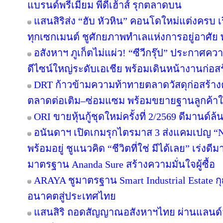
แบรนด์พรีเมี่ยม พีดีเฮ้าส์ รุกตลาดบน
แสนสิริส่ง “ฮับ หัวหิน” คอนโดใหม่แต่งครบ เร
ทุกเซกเมนต์ ชูศักยภาพทำเลแห่งการอยู่อาศัย
อสังหาฯ ภูเก็ตไม่แผ่ว! “ซีวีกรุ๊ป” ประกาศค
ดีไซน์ใหญ่ระดับเอเชีย พร้อมเดินหน้างานก่อสร
DRT ก้าวข้ามความท้าทายตลาดวัสดุก่อสร้างครึ
ตลาดต่อเติม–ซ่อมแซม พร้อมขยายฐานลูกค้าใ
ORI ขายหุ้นกู้ชุดใหม่ครั้งที่ 2/2569 ดีมานด์ล
อนันดาฯ เปิดเกมรุกไตรมาส 3 ส่งแคมเปญ 
พร้อมอยู่ ชูแนวคิด “ชีวิตที่ใช่ มีได้เลย” เร่
มาตรฐาน Ananda Sure สร้างความมั่นใจผู้ซื้อ
ARAYA ชูมาตรฐาน Smart Industrial Estate 
อนาคตสู่ประเทศไทย
แสนสิริ ถอดสัญญาณอสังหาฯไทย ผ่านแลนด์สเ