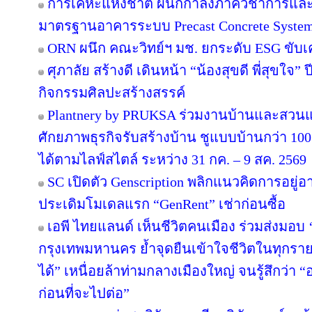
การเคหะแห่งชาติ ผนึกกำลังภาควิชาการและ
มาตรฐานอาคารระบบ Precast Concrete Syste
ORN ผนึก คณะวิทย์ฯ มช. ยกระดับ ESG ขับเคล
ศุภาลัย สร้างดี เดินหน้า “น้องสุขดี พี่สุขใจ”
กิจกรรมศิลปะสร้างสรรค์
Plantnery by PRUKSA ร่วมงานบ้านและสวนแฟ
ศักยภาพธุรกิจรับสร้างบ้าน ชูแบบบ้านกว่า 100 
ได้ตามไลฟ์สไตล์ ระหว่าง 31 กค. – 9 สค. 2569
SC เปิดตัว Genscription พลิกแนวคิดการอยู่
ประเดิมโมเดลแรก “GenRent” เช่าก่อนซื้อ
เอพี ไทยแลนด์ เห็นชีวิตคนเมือง ร่วมส่งมอบ ‘เก
กรุงเทพมหานคร ย้ำจุดยืนเข้าใจชีวิตในทุกรายละเ
ได้” เหนื่อยล้าท่ามกลางเมืองใหญ่ จนรู้สึกว่า “อ
ก่อนที่จะไปต่อ”