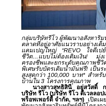
กลุ่มบริษัทรีโว ผู้พัฒนาอสังหาริ
ตลาดที่อยู่อาศัยแนวราบอย่า
แคมเปญใหญ่ “
REVO
ใจดีเป
ชีวิต…แบบไม่ต้องเติมเงิน! มุ่ง
ครองชีพและยกระดับคุณภาพชีวิตใ
พิเศษรับบัตรเติมน้ำมันฟรี
!
เป็นระ
สูงสุดกว่า 100,000 บาท* สำหรับผู
บ้านใน 3 โครงการคุณภาพ
นางสาวสุทธิสินี อยู่สวัสดิ์
บริษัท รีโว (บริษัท รีโว ดีเวลลอปเ
พร็อพเพอร์ตี้ จำกัด, ฯลฯ)
เปิดเผย
พัฒนาอสังหาริมทรัพย์ที่มีโครงก