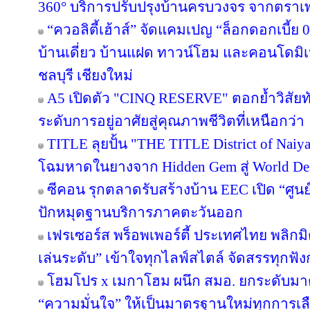
360° บริการปรับปรุงบ้านครบวงจร จากตราเ
“ควอลิตี้เฮ้าส์” จัดแคมเปญ “ล็อกดอกเบี้ย
บ้านเดี่ยว บ้านแฝด ทาวน์โฮม และคอนโดมิ
ชลบุรี เชียงใหม่
A5 เปิดตัว "CINQ RESERVE" ตอกย้ำวิสัยทั
ระดับการอยู่อาศัยสู่คุณภาพชีวิตที่เหนือกว่า
TITLE ลุยปั้น "THE TITLE District of Naiy
โฉมหาดในยางจาก Hidden Gem สู่ World Des
ซีคอน รุกตลาดรับสร้างบ้าน EEC เปิด “ศูนย
ปักหมุดฐานบริการภาคตะวันออก
เฟรเซอร์ส พร็อพเพอร์ตี้ ประเทศไทย พลิกมิต
เล่นระดับ” เข้าใจทุกไลฟ์สไตล์ จัดสรรทุกฟัง
โฮมโปร x เมกาโฮม ผนึก สมอ. ยกระดับมาต
“ความมั่นใจ” ให้เป็นมาตรฐานใหม่ทุกการเลือ