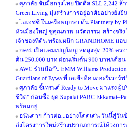
ศุภาลัย จับมือกรุงไทย ปิดดีล SLL 2,242 ล
Green Living มุ่งสร้างการอยู่อาศัยอย่างยั่งยื
ไอเอชซี ในเครือพฤกษา ดัน Plantnery by P
หัวเมืองใหญ่ ชูคุณภาพ-นวัตกรรม-สร้างจริง 
เจ้าของที่ดิน พร้อมผนึก GRANDHOME มอบส
กคช. เปิดแคมเปญใหญ่ ลดสูงสุด 20% ครอบ
ต้น 250,000 บาท ผ่อนเริ่มต้น 900 บาท/เดือน
AWC ร่วมมือกับ EMM Williams Productions 
Guardians of Eywa ที่ เอเชียทีค เดอะริเวอร์ฟ
ศุภาลัย ชี้เทรนด์ Ready to Move มาแรง ผู
ชีวิต" ก่อนซื้อ ผุด Supalai PARC Ekkamai–P
พร้อมอยู่
อนันดาฯ ก้าวต่อ...อย่างโดดเด่น วันนี้สู่วั
ส่งโครงการใหม่สร้างปรากฏการณ์ให้วงการอ