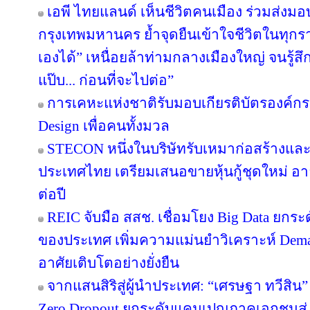
เอพี ไทยแลนด์ เห็นชีวิตคนเมือง ร่วมส่งมอบ ‘
กรุงเทพมหานคร ย้ำจุดยืนเข้าใจชีวิตในทุกรายล
เองได้” เหนื่อยล้าท่ามกลางเมืองใหญ่ จนรู้สึก
แป๊บ... ก่อนที่จะไปต่อ”
การเคหะแห่งชาติรับมอบเกียรติบัตรองค์กรต
Design เพื่อคนทั้งมวล
STECON หนึ่งในบริษัทรับเหมาก่อสร้างแ
ประเทศไทย เตรียมเสนอขายหุ้นกู้ชุดใหม่ อายุ
ต่อปี
REIC จับมือ สสช. เชื่อมโยง Big Data ยกระ
ของประเทศ เพิ่มความแม่นยำวิเคราะห์ Deman
อาศัยเติบโตอย่างยั่งยืน
จากแสนสิริสู่ผู้นำประเทศ: “เศรษฐา ทวีสิน”
Zero Dropout ยกระดับแคมเปญภาคเอกชนสู่ 