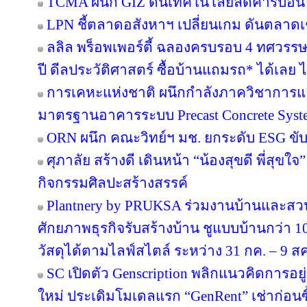
TCMA ผนึก GIZ ดันเทคโนโลยีลดคาร์บอน เร
LPN ชี้ตลาดอสังหาฯ เปลี่ยนเกม ดันตลาดเช
ลลิล พร็อพเพอร์ตี้ ฉลองครบรอบ 4 ทศวรรษ 
ปี ดีลประวัติศาสตร์ ซื้อบ้านแถมรถ* ได้เลย ไม
การเคหะแห่งชาติ ผนึกกำลังภาควิชาการแล
มาตรฐานอาคารระบบ Precast Concrete Syst
ORN ผนึก คณะวิทย์ฯ มช. ยกระดับ ESG ขับเค
ศุภาลัย สร้างดี เดินหน้า “น้องสุขดี พี่สุขใ
กิจกรรมศิลปะสร้างสรรค์
Plantnery by PRUKSA ร่วมงานบ้านและสวน
ศักยภาพธุรกิจรับสร้างบ้าน ชูแบบบ้านกว่า 10
วัสดุได้ตามไลฟ์สไตล์ ระหว่าง 31 กค. – 9 ส
SC เปิดตัว Genscription พลิกแนวคิดการอยู
ใหม่ ประเดิมโมเดลแรก “GenRent” เช่าก่อนซื