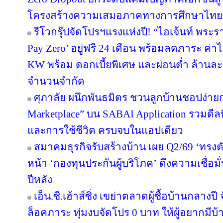
โครงสร้างความเสมอภาคทางการศึกษาไทย
รีโวกรุ๊ปจัดโปรฯแรงแห่งปี! “ไอเจ้นท์ พระ
Pay Zero’ อยู่ฟรี 24 เดือน พร้อมลดภาระ ค่าไ
KW พร้อม ดอกเบี้ยพิเศษ และผ่อนต่ำ ล้านละ 
จำนวนจำกัด
ศุภาลัย ผนึกพันธมิตร ชวนลูกบ้านชอปง่ายกว
Marketplace” บน SABAI Application รวมดีลพ
และการใช้ชีวิต ครบจบในแอปเดียว
สมาคมธุรกิจรับสร้างบ้าน เผย Q2/69 ‘ทรงตั
หน้า ‘กองทุนประกันผู้บริโภค’ ดึงความเชื่อมั
ปีหลัง
เอ็น.ซี.เฮ้าส์ซิ่ง เขย่าตลาดผู้ซื้อบ้านกลา
ล็อคภาระ ทุ่มงบจัดโปร 0 บาท ให้ผู้อยากมีบ้