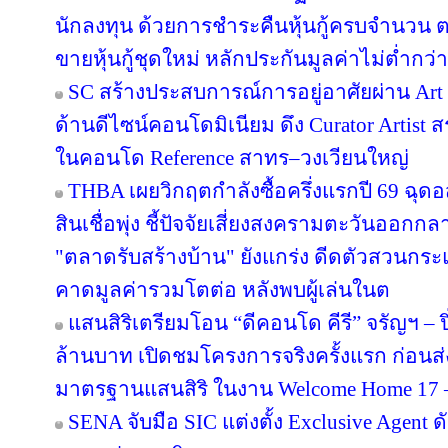
นักลงทุน ด้วยการชำระคืนหุ้นกู้ครบจำนว
ขายหุ้นกู้ชุดใหม่ หลักประกันมูลค่าไม่ต่ำกว่า
SC สร้างประสบการณ์การอยู่อาศัยผ่าน Art i
ด้านดีไซน์คอนโดมิเนียม ดึง Curator Artist 
ในคอนโด Reference สาทร–วงเวียนใหญ่
THBA เผยวิกฤตกำลังซื้อครึ่งแรกปี 69 ฉุด
สินเชื่อพุ่ง ชี้ปัจจัยเสี่ยงสงครามตะวันออกก
"ตลาดรับสร้างบ้าน" ยังแกร่ง ดีดตัวสวนกระแส
คาดมูลค่ารวมโตต่อ หลังพบผู้เล่นในต
แสนสิริเตรียมโอน “ดีคอนโด คีรี” จรัญฯ – ป
ล้านบาท เปิดชมโครงการจริงครั้งแรก ก่อ
มาตรฐานแสนสิริ ในงาน Welcome Home 17 – 1
SENA จับมือ SIC แต่งตั้ง Exclusive Agent ด