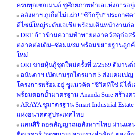
ครบทุกเซกเมนต์ ชูศักยภาพทำเลแห่งการอยู่
อสังหาฯ ภูเก็ตไม่แผ่ว! “ซีวีกรุ๊ป” ประกา
ดีไซน์ใหญ่ระดับเอเชีย พร้อมเดินหน้างานก่อ
DRT ก้าวข้ามความท้าทายตลาดวัสดุก่อสร้างค
ตลาดต่อเติม–ซ่อมแซม พร้อมขยายฐานลูกค้
ใหม่
ORI ขายหุ้นกู้ชุดใหม่ครั้งที่ 2/2569 ดีมาน
อนันดาฯ เปิดเกมรุกไตรมาส 3 ส่งแคมเป
โครงการพร้อมอยู่ ชูแนวคิด “ชีวิตที่ใช่ มีไ
พร้อมตอกย้ำมาตรฐาน Ananda Sure สร้างความ
ARAYA ชูมาตรฐาน Smart Industrial Estat
แห่งอนาคตสู่ประเทศไทย
แสนสิริ ถอดสัญญาณอสังหาฯไทย ผ่านแลนด์
ติดเรดาร์ ‘จุดหมายปลายทางสำคัญ’ ของผู้อย