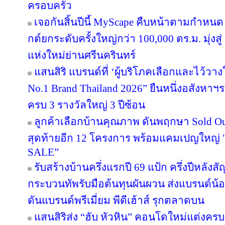
ครอบครัว
เจอกันสิ้นปีนี้ MyScape คืบหน้าตามกำหน
กต์ยกระดับครั้งใหญ่กว่า 100,000 ตร.ม. มุ่งสู่
แห่งใหม่ย่านศรีนครินทร์
แสนสิริ แบรนด์ที่ ‘ผู้บริโภคเลือกและไว้วาง
No.1 Brand Thailand 2026” ยืนหนึ่งอสังหา
ครบ 3 รางวัลใหญ่ 3 ปีซ้อน
ลูกค้าเลือกบ้านคุณภาพ ดันพฤกษา Sold Out
สุดท้ายอีก 12 โครงการ พร้อมแคมเปญใหญ
SALE”
รับสร้างบ้านครึ่งแรกปี 69 แป้ก ครึ่งปีหลังส
กระบวนทัพรับมือต้นทุนผันผวน ส่งแบรนด์น้
ดันแบรนด์พรีเมี่ยม พีดีเฮ้าส์ รุกตลาดบน
แสนสิริส่ง “ฮับ หัวหิน” คอนโดใหม่แต่งครบ เ