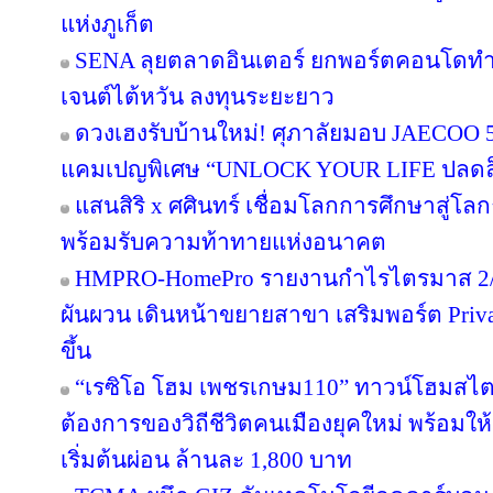
แห่งภูเก็ต
SENA ลุยตลาดอินเตอร์ ยกพอร์ตคอนโดทำ
เจนต์ไต้หวัน ลงทุนระยะยาว
ดวงเฮงรับบ้านใหม่! ศุภาลัยมอบ JAECOO 5 
แคมเปญพิเศษ “UNLOCK YOUR LIFE ปลดล็อก
แสนสิริ x ศศินทร์ เชื่อมโลกการศึกษาสู่โลกธุ
พร้อมรับความท้าทายแห่งอนาคต
HMPRO-HomePro รายงานกำไรไตรมาส 2/2
ผันผวน เดินหน้าขยายสาขา เสริมพอร์ต Private
ขึ้น
“เรซิโอ โฮม เพชรเกษม110” ทาวน์โฮมสไตล์ญ
ต้องการของวิถีชีวิตคนเมืองยุคใหม่ พร้อมให้
เริ่มต้นผ่อน ล้านละ 1,800 บาท