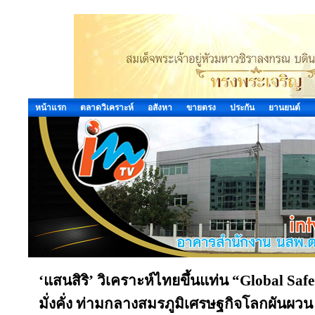
หน้าแรก
ตลาดวิเคราะห์
อสังหา
ขายตรง
ประกัน
ยานยนต์
‘แสนสิริ’ วิเคราะห์ไทยขึ้นแท่น “Global Sa
มั่งคั่ง ท่ามกลางสมรภูมิเศรษฐกิจโลกผันผวน