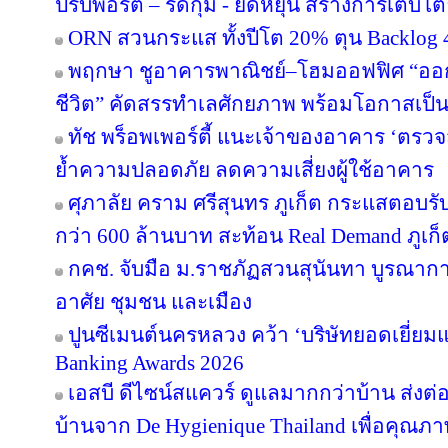
ปรับพอร์ต – รัดกุม - ยืดหยุ่น สร้างการเติบโตย
ORN สวนกระแส ทั้งปีโต 20% ตุน Backlog 4
พฤกษา ชูอาคารพาณิชย์–โฮมออฟฟิศ “ออกแบบ
ชีวิต” คัดสรรทำเลศักยภาพ พร้อมโอกาสเป็น
ทัช พร็อพเพอร์ตี้ แนะเจ้าของอาคาร ‘ต
ย้ำความปลอดภัย ลดความเสี่ยงผู้ใช้อาคาร
ศุภาลัย คราม ศรีสุนทร ภูเก็ต กระแสตอบร
กว่า 600 ล้านบาท สะท้อน Real Demand ภูเก็
กคช. จับมือ ม.ราชภัฏสวนสุนันทา บูรณากา
อาศัย ชุมชน และเมือง
ปูนซีเมนต์นครหลวง คว้า ‘บริษัทยอดเยี่ยม
Banking Awards 2026
เอสบี ดีไซน์สแควร์ ดูแลมากกว่าบ้าน ส่ง
บ้านจาก De Hygienique Thailand เพื่อคุณภา