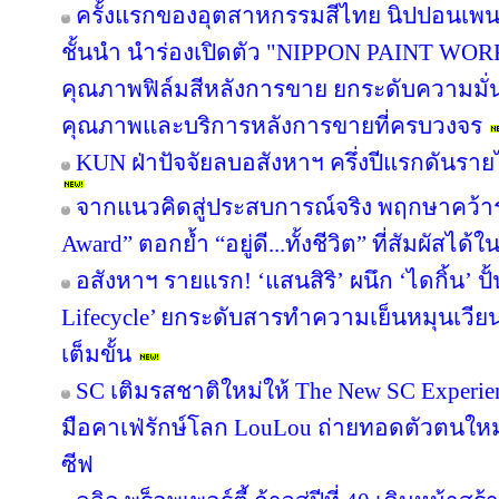
ครั้งแรกของอุตสาหกรรมสีไทย นิปปอนเพนต
ชั้นนำ นำร่องเปิดตัว "NIPPON PAINT WO
คุณภาพฟิล์มสีหลังการขาย ยกระดับความมั่น
คุณภาพและบริการหลังการขายที่ครบวงจร
KUN ฝ่าปัจจัยลบอสังหาฯ ครึ่งปีแรกดันรา
จากแนวคิดสู่ประสบการณ์จริง พฤกษาคว้ารา
Award” ตอกย้ำ “อยู่ดี...ทั้งชีวิต” ที่สัมผัสได้ใ
อสังหาฯ รายแรก! ‘แสนสิริ’ ผนึก ‘ไดกิ้น’ ปั
Lifecycle’ ยกระดับสารทำความเย็นหมุนเวียน 
เต็มขั้น
SC เติมรสชาติใหม่ให้ The New SC Experi
มือคาเฟ่รักษ์โลก LouLou ถ่ายทอดตัวตนใหม
ซีฟ