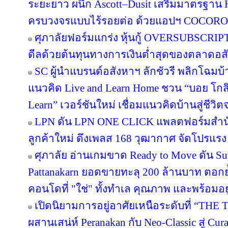
ระยะยาว ผนึก Ascott–Dusit เสริมมาตรฐาน H
ครบวงจรแบบไร้รอยต่อ ด้วยแอปฯ COCORO
ศุภาลัยฟอร์มแกร่ง หุ้นกู้ OVERSUBSCRIPT
ดีลด้วยต้นทุนทางการเงินต่ำสุดของตลาดอส
SC ผู้นำแบรนด์อสังหาฯ ลักชัวรี พลิกโฉมบ้าน
แนวคิด Live and Learn Home ชวน “บอย โกสิ
Learn” เวอร์ชันใหม่ เชื่อมแนวคิดบ้านสู่ชีวิต
LPN ดัน LPN ONE CLICK แพลตฟอร์มสำน
ลูกค้าใหม่ ดึงเพลส 168 วุฒากาศ จัดโปรแรง
ศุภาลัย อ่านเกมขาด Ready to Move ดัน S
Pattanakarn ยอดขายทะลุ 200 ล้านบาท ตอกย้
คอนโดที่ "ใช่" ทั้งทำเล คุณภาพ และพร้อมอยู
เปิดนิยามการอยู่อาศัยเหนือระดับที่ “THE 
ผสานเสน่ห์ Peranakan กับ Neo-Classic สู่ C