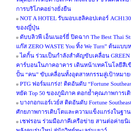
การบริโภคอย่างยั่งยืน
NOT A HOTEL รับมอบเฮลิคอปเตอร์ ACH130 A
ของญี่ปุ่น
ดับบลิวพี เอ็นเนอร์ยี่ ปิดฉาก The Best Thai S
แก๊ส ZERO WASTE You ทิ้ง We Turn” ต้นแบบหม
ไดกิ้น ร่วมเป็นกำลังสำคัญขับเคลื่อน GREEN
คาร์บอนในภาคอาคาร เดินหน้าเทคโนโลยีสีเขี
ปั้น “คน” ขับเคลื่อนทั้งอุตสาหกรรมสู่เป้าหมา
PTG ฟอร์มแกร่ง! ติดอันดับ “Fortune Southeast
หยัด Top 50 ของภูมิภาค ตอกย้ำคุณภาพการเติ
บางกอกแอร์เวย์ส ติดอันดับ Fortune Southeas
ศักยภาพการเติบโตและความแข็งแกร่งในฐานะผ
เชฟรอน ร่วมมือภาคีเครือข่าย สานต่อค่ายนิเว
พลังคนรุ่นใหม่ สู่นักวิทย์ทะเลรุ่นเยาว์