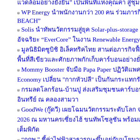
แวดล้อมอย่างยั่งยืน” เป็นพื้นที่แห่งคุณค่า สู่
WP Energy นำพนักงานกว่า 200 คน ร่วมภา
BEACH”
Solis นำทัพนวัตกรรมสู่ยุค Solar-plus-storag
อัจฉริยะ “EverCore” ในงาน Renewable Energy
มูลนิธิมิตซูบิชิ อิเล็คทริคไทย สานต่อภารกิจฟ
พื้นที่สีเขียวและศักยภาพกักเก็บคาร์บอนอย่างยั
Mommy Booster จับมือ Papa Paper ปฏิวัติแพคเ
Economy เปลี่ยน "กากหัวปลี" เป็นกันกระแทกร
กรมลดโลกร้อน-บ้านปู ส่งเสริมชุมชนคาร์บอน
อินทรีย์ ณ คลองสามวา
GoodWe (กู๊ดวี) เผยโฉมนวัตกรรมระดับโลก
2026 ณ มหานครเซี่ยงไฮ้ ขนทัพโซลูชัน พร้อ
เต็มพิกัด
“กกพ.” ชี้ค่าไฟฟ้าสาธารณะขึ้นอยู่กับนโยบ