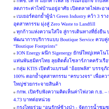
กพช. เคาะ แยกค่าไฟสาธารณะออกจากบิลค
ลดภาระค่าไฟบ้านอยู่อาศัย เปิดตลาดไฟสะอาด
เบเยอร์ตอกย้ำผู้นำ Green Industry คว้า 3 ร
อุตสาหกรรม มุ่งสู่ Zero Waste to Landfill
ทุกก้าวแห่งความใส่ใจ สู่การเดินทางที่ยั่งยื
พัฒนาการบริการแบบ Boutique Service ควบคู่
“Boutique Footprints”
ION Energy ผนึก Sigenergy ยักษ์ใหญ่เทคโน
แท่นพันธมิตรไทย ลุยติดตั้งโซลาร์ภาคครัวเรือนเ
กลุ่ม KTIS เปิดตัวแบรนด์ "อ้อยพลัส" บรรจุภ
100% ตอกย้ำอุตสาหกรรม “ครบวงจร” เพื่อความยั
ใหญ่ช่วยกระจายสินค้า
กกพ. เปิดรับฟังความคิดเห็นค่าไฟงวด ก.ย. – 
4.73 บาทต่อหน่วย
กรุงไทยร่วม “อนุรักษ์ช้างป่า - จัดการน้ำชุมชน