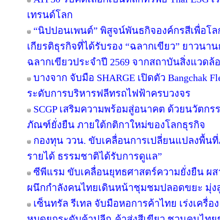
เทรนด์โลก
“นิปปอนเพนต์” พิสูจน์พันธกิจองค์กรสีเพื่อโลกยั
เกียรติธุรกิจที่ได้รับรอง “ฉลากเขียว” ยาวนานก
ฉลากเขียวประจำปี 2569 จากสถาบันสิ่งแวดล้
บางจาก จับมือ SHARGE เปิดตัว Bangchak F
ระดับการบริหารฟลีทรถไฟฟ้าครบวงจร
SCGP เสริมความพร้อมสู่อนาคต ด้วยนวัตกรร
ภัณฑ์ยั่งยืน ภายใต้กติกาใหม่ของโลกธุรกิจ
กองทุน ววน. ขับเคลื่อนการเปลี่ยนแปลงพื้นที่ภ
รายได้ ธรรมชาติได้รับการดูแล”
ซีพีแรม ขับเคลื่อนยุทธศาสตร์ความยั่งยืน ผ
ผนึกกำลังคนไทยเดินหน้าชุมชมปลอดขยะ มุ่งสู่
เซ็นทรัล รีเทล จับมือหอการค้าไทย เร่งเครื่อง 
หมุดยกระดับค้าปลีก-ค้าส่งสีเขียว ชวนคนไทยช้