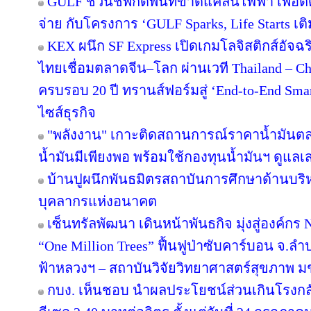
GULF ชวนชี้พิกัดพื้นที่ขาดแคลนไฟฟ้า เพื่อติ
จ่าย กับโครงการ ‘GULF Sparks, Life Starts เติ
KEX ผนึก SF Express เปิดเกมโลจิสติกส์อัจ
ไทยเชื่อมตลาดจีน–โลก ผ่านเวที Thailand – C
ครบรอบ 20 ปี ทรานส์ฟอร์มสู่ ‘End-to-End Smart
ไซส์ธุรกิจ
"พลังงาน" เกาะติดสถานการณ์ราคาน้ำมันตลา
น้ำมันมีเพียงพอ พร้อมใช้กองทุนน้ำมันฯ ดูแล
บ้านปูผนึกพันธมิตรสถาบันการศึกษาด้านบริ
บุคลากรแห่งอนาคต
เซ็นทรัลพัฒนา เดินหน้าพันธกิจ มุ่งสู่องค์ก
“One Million Trees” ฟื้นฟูป่าซับคาร์บอน จ.ลำปาง
ฟ้าหลวงฯ – สถาบันวิจัยวิทยาศาสตร์สุขภาพ ม
กบง. เห็นชอบ นำผลประโยชน์ส่วนเกินโรงกลั