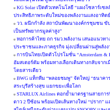
KG Solar เปิดตัวเทคโนโลยี “แผงโซลาร์เซลล
ประสิทธิภาพระดับใหม่ของพลังงานแสงอาทิตย
วว. ผนึกกำลัง สถาบันพัฒนาองค์กรชุมชน ขับ
เป็นทรัพยากรมูลค่าสูง”
หอการค้าไทย ถก รมว.พลังงาน เสนอแนวทางป
ประชาชนและภาคธุรกิจ มุ่งเปลี่ยนผ่านสู่พลั
การบินไทยเปิดตัวโปรโมชั่น “Amsterdam & 
อัมสเตอร์ดัม พร้อมทางเลือกเดินทางกลับจากเม
โดยสารเดียว
BWG แท็กทีม “พลอยชมพู” จัดใหญ่ “ธนาคารอิ่ม
สระบุรีสร้างสุข แยกขยะเพื่อโลก
STARLUX Airlines ตอกย้ำมาตรฐานสายการ
ดาว 2 ปีซ้อน พร้อมเปิดเส้นทางใหม่ “ปราก”
สไตล์เหนือระดับผ่านแคมเปญ SNOOPY และเค