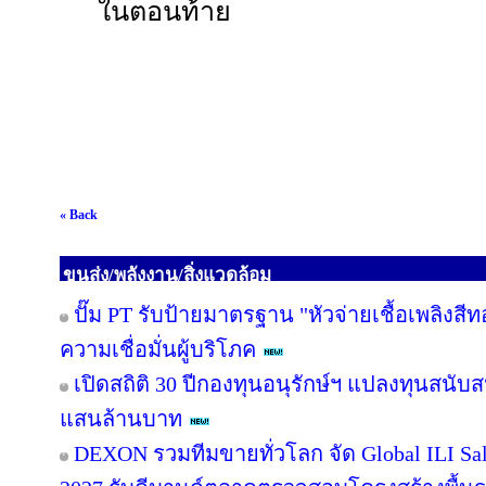
ในตอนท้าย
« Back
ขนส่ง/พลังงาน/สิ่งแวดล้อม
ปั๊ม PT รับป้ายมาตรฐาน "หัวจ่ายเชื้อเพลิงสี
ความเชื่อมั่นผู้บริโภค
เปิดสถิติ 30 ปีกองทุนอนุรักษ์ฯ แปลงทุนสนับ
แสนล้านบาท
DEXON รวมทีมขายทั่วโลก จัด Global ILI Sal