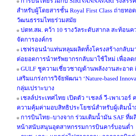
การบินไทยร่วมกับ SIRIVANNAVARI รังสรรค์
สำหรับผู้โดยสารชั้น Royal First Class ถ่า
วัฒนธรรมไทยร่วมสมัย
ปตท.สผ. คว้า 10 รางวัลระดับสากล สะท้อนค
จัดการองค์กร
เชฟรอนนำแท่นหลุมผลิตทั้งโครงสร้างกลับมาใ
ต่อยอดการนำทรัพยากรกลับมาใช้ใหม่ เพื่อลด
GULF ชูความเชี่ยวชาญด้านพลังงานสะอาด ติ
เสริมแกร่งการวิจัยพัฒนา ‘Nature-based Innov
กลุ่มเปราะบาง
เชลล์ประเทศไทย เปิดตัว “เชลล์ วี-เพาเวอร
ความคุ้มค่ามอบสิทธิประโยชน์สำหรับผู้เติมน้ำม
การบินไทย–บางจาก ร่วมเติมน้ำมัน SAF ที่ผ
หน้าสนับสนุนอุตสาหกรรมการบินคาร์บอนต่ำ