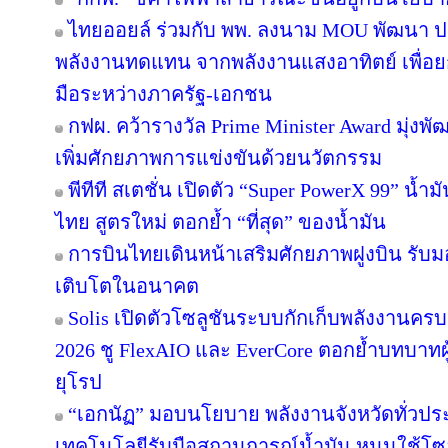
ไทยออยล์ ร่วมกับ พพ. ลงนาม MOU พัฒนา ปร
พลังงานทดแทน จากพลังงานแสงอาทิตย์ เพื่อ
มือระหว่างภาครัฐ-เอกชน
กฟผ. คว้ารางวัล Prime Minister Award มุ่งพ
เพิ่มศักยภาพการแข่งขันด้วยนวัตกรรม
พีทีที สเตชั่น เปิดตัว “Super PowerX 99” น้
ไทย สูตรใหม่ ตอกย้ำ “ที่สุด” ของน้ำมัน
การบินไทยเดินหน้าเสริมศักยภาพฝูงบิน รับม
เติบโตในอนาคต
Solis เปิดตัวโซลูชันระบบกักเก็บพลังงานครบ
2026 ชู FlexAIO และ EverCore ตอกย้ำบทบาทผู
ยุโรป
“เอกนัฏ” มอบนโยบาย พลังงานจังหวัดทั่วปร
เทคโนโลยีรับมือสถานการณ์น้ำมัน หนุนใช้โซล