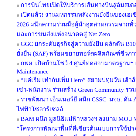
การบินไทยเปิดให้บริการเส้นทางบินสู่อัมสเตอ
เปิดแล้ว! งานมหกรรมพลังงานยั่งยืนของเอเชี
2026 ผนึกความร่วมมือผู้นำอุตสาหกรรมจากทั่
และการขนส่งแห่งอนาคตสู่ Net Zero
GGC ยกระดับธุรกิจสู่ความยั่งยืน ผลักดัน B1
ยั่งยืน (SAF) พร้อมขยายพอร์ตผลิตภัณฑ์ชีวภา
กฟผ. เปิดบ้านโชว์ 4 ศูนย์ทดสอบมาตรฐานฯ
Maintenance
“แค่เริ่ม เท่ากับเพิ่ม Hero” สยามปทุมวัน เฮ้า
เช่า-พนักงาน ร่วมสร้าง Green Community รว
ราชพัฒนา เอ็นเนอร์ยี ผนึก CSSC–มจธ. ดัน 
ไฟฟ้าโซลาร์เซลล์
BAM ผนึก มูลนิธิแม่ฟ้าหลวงฯ ลงนาม MOU พล
“โครงการพัฒนาพื้นที่สีเขียวต้นแบบการใช้ประโ