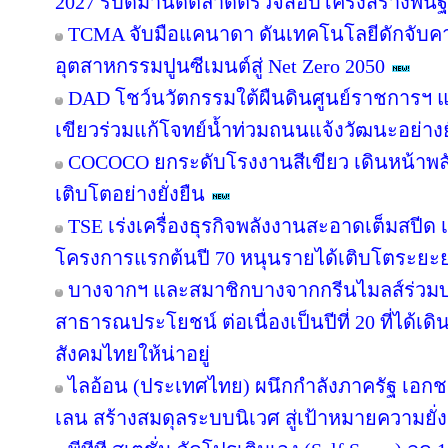
2027 รับดีมานด์ตลาดตรวจสอบโครงสร้างพื้น
TCMA จับมือแคนาดา ดันเทคโนโลยีดักจับคา
อุตสาหกรรมปูนซีเมนต์สู่ Net Zero 2050
DAD โชว์นวัตกรรมใต้ผืนดินศูนย์ราชการฯ แ
เขียวร่วมแก้โจทย์น้ำท่วมถนนแจ้งวัฒนะอย่างยั
COCOCO ยกระดับโรงงานสีเขียว เดินหน้าพ
เติบโตอย่างยั่งยืน
TSE เร่งเครื่องธุรกิจพลังงานสะอาดเต็มสปีด เ
โครงการแรกต้นปี 70 หนุนรายได้เติบโตระยะ
บางจากฯ และสมาชิกบางจากกรีนไมลส์ร่วมบ
สาธารณประโยชน์ ต่อเนื่องเป็นปีที่ 20 ที่ได้เด
สังคมไทยให้น่าอยู่
ไลอ้อน (ประเทศไทย) ผนึกกำลังภาครัฐ เอกช
เลน สร้างสมดุลระบบนิเวศ สู่เป้าหมายความยั่ง