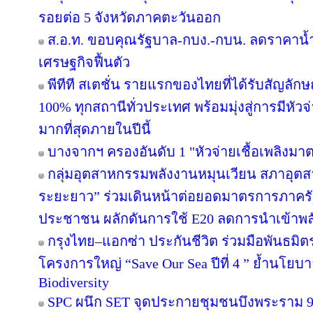
รอยต่อ 5 จังหวัดภาคตะวันออก
ส.อ.ท. ขอบคุณรัฐบาล-กบง.-กบน. ลดราคาน้ำ
เศรษฐกิจฟื้นตัว
พีทีที สเตชั่น รายแรกของไทยที่ได้รับสัญลัก
100% ทุกสถานีทั่วประเทศ พร้อมมุ่งสู่การมีหัว
มากที่สุดภายในปีนี้
บางจากฯ ครองอันดับ 1 "หัวจ่ายเชื้อเพลิงมา
กลุ่มอุตสาหกรรมพลังงานหมุนเวียน สภาอุตส
ระยะยาว” ร่วมเดินหน้าต่อยอดมาตรการภาครัฐ
ประชาชน ผลักดันการใช้ E20 ลดการนำเข้าพ
กรุงไทย–แอกซ่า ประกันชีวิต ร่วมมือพันธม
โครงการใหญ่ “Save Our Sea ปีที่ 4 ” ย้ำนโยบ
Biodiversity
SPC ผนึก SET จุดประกายชุมชนบึงพระราม 