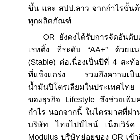
ขึ้น และ สปป.ลาว จากกำไรขั้นต้นเ
ทุกผลิตภัณฑ์
OR
ยังคงได้รับการจัดอันดั
เรทติ้ง ที่ระดับ “
AA+”
ด้วยแน
(
Stable)
ต่อเนื่องเป็นปีที่
4
สะท้
ที่แข็งแกร่ง รวมถึงความเป็นผ
น้ำมันปิโตรเลียมในประเทศไท
ของธุรกิจ
Lifestyle
ซึ่งช่วยเพ
กำไร นอกจากนี้ ในไตรมาสที่ผ่
บริษัท ไทยไปป์ไลน์ เน็ตเวิร
Modulus
บริษัทย่อยของ
OR
เข้า