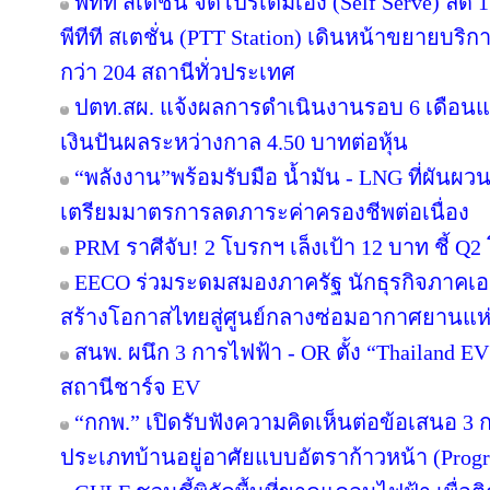
พีทีที สเตชั่น จัดโปรเติมเอง (Self Serve) ลด 
พีทีที สเตชั่น (PTT Station) เดินหน้าขยายบริก
กว่า 204 สถานีทั่วประเทศ
ปตท.สผ. แจ้งผลการดำเนินงานรอบ 6 เดือนแ
เงินปันผลระหว่างกาล 4.50 บาทต่อหุ้น
“พลังงาน”พร้อมรับมือ น้ำมัน - LNG ที่ผันผว
เตรียมมาตรการลดภาระค่าครองชีพต่อเนื่อง
PRM ราศีจับ! 2 โบรกฯ เล็งเป้า 12 บาท ชี้ Q2 
EECO ร่วมระดมสมองภาครัฐ นักธุรกิจภาคเ
สร้างโอกาสไทยสู่ศูนย์กลางซ่อมอากาศยานแห่
สนพ. ผนึก 3 การไฟฟ้า - OR ตั้ง “Thailand E
สถานีชาร์จ EV
“กกพ.” เปิดรับฟังความคิดเห็นต่อข้อเสนอ 3 
ประเภทบ้านอยู่อาศัยแบบอัตราก้าวหน้า (Progr