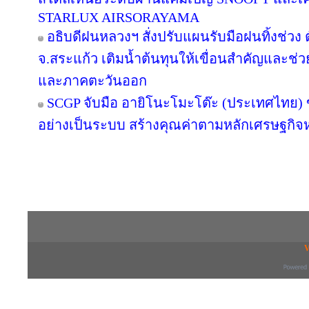
STARLUX AIRSORAYAMA
อธิบดีฝนหลวงฯ สั่งปรับแผนรับมือฝนทิ้งช่วง 
จ.สระแก้ว เติมน้ำต้นทุนให้เขื่อนสำคัญและช่ว
และภาคตะวันออก
SCGP จับมือ อายิโนะโมะโต๊ะ (ประเทศไทย) 
อย่างเป็นระบบ สร้างคุณค่าตามหลักเศรษฐกิจห
Copyright © 2016 inTV co.,Ltd. All Right
V