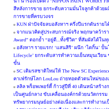
นำ นำร่องเปิดตัว "NIPPON PAINT WORRY F
สีหลังการขาย ยกระดับความมั่นใจลูกค้าด้วย
การขายที่ครบวงจร
KUN ฝ่าปัจจัยลบอสังหาฯ ครึ่งปีแรกดันรายไ
จากแนวคิดสู่ประสบการณ์จริง พฤกษาคว้ารางว
Award” ตอกย้ำ “อยู่ดี...ทั้งชีวิต” ที่สัมผัสได้ในท
อสังหาฯ รายแรก! ‘แสนสิริ’ ผนึก ‘ไดกิ้น’ ปั้
Lifecycle’ ยกระดับสารทำความเย็นหมุนเวียน ขั
ขั้น
SC เติมรสชาติใหม่ให้ The New SC Experien
คาเฟ่รักษ์โลก LouLou ถ่ายทอดตัวตนใหม่ของแ
ลลิล พร็อพเพอร์ตี้ ก้าวสู่ปีที่ 40 เดินหน้าสร้า
เป็นศูนย์กลาง ขับเคลื่อนองค์กรด้วยนวัตกรร
ทรัพยากรมนุษย์อย่างต่อเนื่องและการทำงานเป