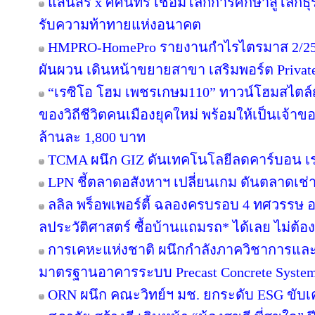
แสนสิริ x ศศินทร์ เชื่อมโลกการศึกษาสู่โลกธุร
รับความท้าทายแห่งอนาคต
HMPRO-HomePro รายงานกำไรไตรมาส 2/256
ผันผวน เดินหน้าขยายสาขา เสริมพอร์ต Private B
“เรซิโอ โฮม เพชรเกษม110” ทาวน์โฮมสไตล์ญี
ของวิถีชีวิตคนเมืองยุคใหม่ พร้อมให้เป็นเจ้าของ
ล้านละ 1,800 บาท
TCMA ผนึก GIZ ดันเทคโนโลยีลดคาร์บอน เร่ง
LPN ชี้ตลาดอสังหาฯ เปลี่ยนเกม ดันตลาดเช่า
ลลิล พร็อพเพอร์ตี้ ฉลองครบรอบ 4 ทศวรรษ อย
ลประวัติศาสตร์ ซื้อบ้านแถมรถ* ได้เลย ไม่ต้อง
การเคหะแห่งชาติ ผนึกกำลังภาควิชาการและ
มาตรฐานอาคารระบบ Precast Concrete Syste
ORN ผนึก คณะวิทย์ฯ มช. ยกระดับ ESG ขับเคล