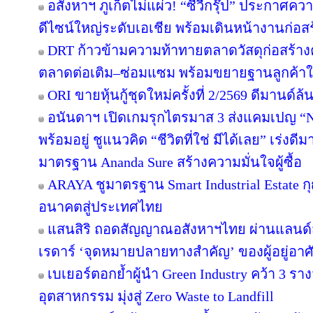
อสังหาฯ ภูเก็ตไม่แผ่ว! “ซีวีกรุ๊ป” ประกาศค
ดีไซน์ใหญ่ระดับเอเชีย พร้อมเดินหน้างานก่อสร
DRT ก้าวข้ามความท้าทายตลาดวัสดุก่อสร้างครึ
ตลาดต่อเติม–ซ่อมแซม พร้อมขยายฐานลูกค้าใ
ORI ขายหุ้นกู้ชุดใหม่ครั้งที่ 2/2569 ดีมานด์ล
อนันดาฯ เปิดเกมรุกไตรมาส 3 ส่งแคมเปญ 
พร้อมอยู่ ชูแนวคิด “ชีวิตที่ใช่ มีได้เลย” เร่
มาตรฐาน Ananda Sure สร้างความมั่นใจผู้ซื้อ
ARAYA ชูมาตรฐาน Smart Industrial Estate 
อนาคตสู่ประเทศไทย
แสนสิริ ถอดสัญญาณอสังหาฯไทย ผ่านแลนด์สเ
เรดาร์ ‘จุดหมายปลายทางสำคัญ’ ของผู้อยู่อาศ
เบเยอร์ตอกย้ำผู้นำ Green Industry คว้า 3 ร
อุตสาหกรรม มุ่งสู่ Zero Waste to Landfill