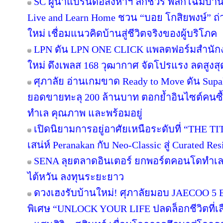
SC ผู้นำแบรนด์อสังหาฯ ลักชัวรี พลิกโฉมบ้านเ
Live and Learn Home ชวน “บอย โกสิยพงษ์” ถ่า
ใหม่ เชื่อมแนวคิดบ้านสู่ชีวิตจริงของผู้บริโภค
LPN ดัน LPN ONE CLICK แพลตฟอร์มสำนักง
ใหม่ ดึงเพลส 168 วุฒากาศ จัดโปรแรง ลดสูงสุ
ศุภาลัย อ่านเกมขาด Ready to Move ดัน Supa
ยอดขายทะลุ 200 ล้านบาท ตอกย้ำอินไซต์คนซื้อย
ทำเล คุณภาพ และพร้อมอยู่
เปิดนิยามการอยู่อาศัยเหนือระดับที่ “THE T
เสน่ห์ Peranakan กับ Neo-Classic สู่ Curated 
SENA ลุยตลาดอินเตอร์ ยกพอร์ตคอนโดทำเล
ไต้หวัน ลงทุนระยะยาว
ดวงเฮงรับบ้านใหม่! ศุภาลัยมอบ JAECOO 5 E
พิเศษ “UNLOCK YOUR LIFE ปลดล็อกชีวิตที่เล