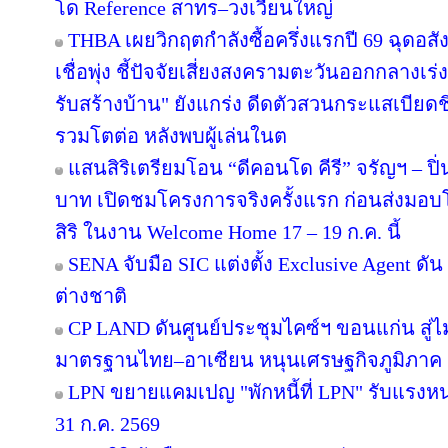
โด Reference สาทร–วงเวียนใหญ่
THBA เผยวิกฤตกำลังซื้อครึ่งแรกปี 69 ฉุดอสั
เชื่อพุ่ง ชี้ปัจจัยเสี่ยงสงครามตะวันออกกลางเ
รับสร้างบ้าน" ยังแกร่ง ดีดตัวสวนกระแสเบียดชิ
รวมโตต่อ หลังพบผู้เล่นในต
แสนสิริเตรียมโอน “ดีคอนโด คีรี” จรัญฯ – ปิ่
บาท เปิดชมโครงการจริงครั้งแรก ก่อนส่ง
สิริ ในงาน Welcome Home 17 – 19 ก.ค. นี้
SENA จับมือ SIC แต่งตั้ง Exclusive Agent ดั
ต่างชาติ
CP LAND ดันศูนย์ประชุมไคซ์ฯ ขอนแก่น สู่ไม
มาตรฐานไทย–อาเซียน หนุนเศรษฐกิจภูมิภาค
LPN ขยายแคมเปญ "พักหนี้ที่ LPN" รับแรงหน
31 ก.ค. 2569