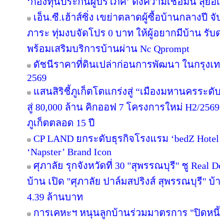
‘กองทุนประกันผู้บริโภค’ ดึงความเชื่อมั่น ลุยอ
เอ็น.ซี.เฮ้าส์ซิ่ง เขย่าตลาดผู้ซื้อบ้านกลางป
ภาระ ทุ่มงบจัดโปร 0 บาท ให้ผู้อยากมีบ้าน รับ
พร้อมเสริมบริการบ้านผ่าน Nc Qprompt
ดัชนีราคาที่ดินเปล่าก่อนการพัฒนา ในกรุงเ
2569
แสนสิริชี้ภูเก็ตโตแกร่งสู่ “เมืองมหานครระ
สู่ 80,000 ล้าน คิกออฟ 7 โครงการใหม่ H2/2569
ภูเก็ตตลอด 15 ปี
CP LAND ยกระดับธุรกิจโรงแรม ‘bedZ Hotel’ ช
‘Napster’ Brand Icon
ศุภาลัย รุกจังหวัดที่ 30 "สุพรรณบุรี" ชู Rea
บ้าน เปิด "ศุภาลัย ปาล์มสปริงส์ สุพรรณบุรี" บ้า
4.39 ล้านบาท
การเคหะฯ หนุนลูกบ้านร่วมมาตรการ "ปิดหนี้ไ