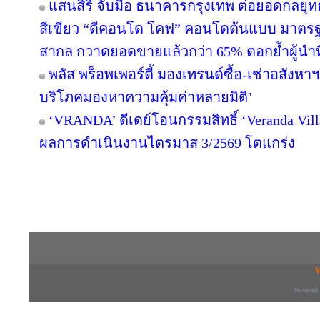
แสนสิริ จับมือ ธนาคารกรุงเทพ ต่อยอดกลยุทธ์คว
สีเขียว “ดีคอนโด โคฟ” คอนโดต้นแบบ มาตร
สากล กวาดยอดขายแล้วกว่า 65% ตอกย้ำผู้นำที่ไ
พลัส พร็อพเพอร์ตี้ มองเทรนด์ซื้อ-เช่าอสังหาฯ 
บริโภคมองหาความคุ้มค่าหลายมิติ’
‘VRANDA’ ดีเดย์โอนกรรมสิทธิ์ ‘Veranda Villas
ผลการดำเนินงานไตรมาส 3/2569 โตแกร่ง
Copyright © 2016 inTV co.,Ltd. All Right
V