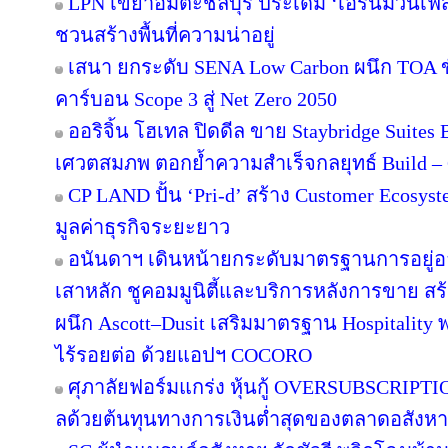
LPN เขย่าอมตะชลบุรี ประเดิม ‘เอิร์นม่วนเฟส’
ชวนสร้างพื้นที่ความน่าอยู่
เสนา ยกระดับ SENA Low Carbon ผนึก TOA ขั
คาร์บอน Scope 3 สู่ Net Zero 2050
ออริจิ้น โฮเทล ปิดดีล ขาย Staybridge Suite
เศวตสมภพ ตอกย้ำความสำเร็จกลยุทธ์ Build – O
CP LAND ปั้น ‘Pri-d’ สร้าง Customer Ecosys
มูลค่าธุรกิจระยะยาว
อนันดาฯ เดินหน้ายกระดับมาตรฐานการอยู่
เสาหลัก ชูคอมมูนิตี้และบริการหลังการขาย สร
ผนึก Ascott–Dusit เสริมมาตรฐาน Hospitalit
ไร้รอยต่อ ด้วยแอปฯ COCORO
ศุภาลัยฟอร์มแกร่ง หุ้นกู้ OVERSUBSCRIPTION
ลด้วยต้นทุนทางการเงินต่ำสุดของตลาดอสังห