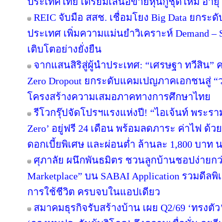
ประเทศไทย เตรียมเสนอขายหุ้นกู้ชุดใหม่ อายุ 3
REIC จับมือ สสช. เชื่อมโยง Big Data ยกระด
ประเทศ เพิ่มความแม่นยำวิเคราะห์ Demand – S
เติบโตอย่างยั่งยืน
จากแสนสิริสู่ผู้นำประเทศ: “เศรษฐา ทวีสิน” ค
Zero Dropout ยกระดับแคมเปญภาคเอกชนสู่ “
โครงสร้างความเสมอภาคทางการศึกษาไทย
รีโวกรุ๊ปจัดโปรฯแรงแห่งปี! “ไอเจ้นท์ พระร
Zero’ อยู่ฟรี 24 เดือน พร้อมลดภาระ ค่าไฟ ด้ว
ดอกเบี้ยพิเศษ และผ่อนต่ำ ล้านละ 1,800 บาท 
ศุภาลัย ผนึกพันธมิตร ชวนลูกบ้านชอปง่ายกว่า
Marketplace” บน SABAI Application รวมดีลพิ
การใช้ชีวิต ครบจบในแอปเดียว
สมาคมธุรกิจรับสร้างบ้าน เผย Q2/69 ‘ทรงตัว