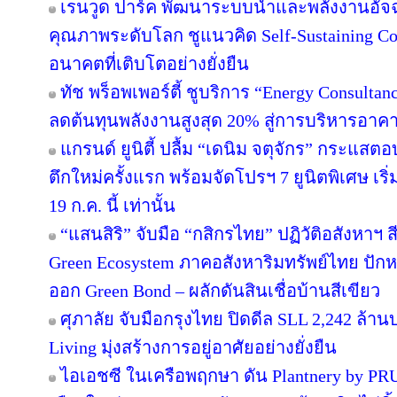
เรนวูด ปาร์ค พัฒนาระบบน้ำและพลังงานอัจฉ
คุณภาพระดับโลก ชูแนวคิด Self-Sustaining 
อนาคตที่เติบโตอย่างยั่งยืน
ทัช พร็อพเพอร์ตี้ ชูบริการ “Energy Consulta
ลดต้นทุนพลังงานสูงสุด 20% สู่การบริหารอาคาร
แกรนด์ ยูนิตี้ ปลื้ม “เดนิม จตุจักร” กระแสต
ตึกใหม่ครั้งแรก พร้อมจัดโปรฯ 7 ยูนิตพิเศษ เริ่
19 ก.ค. นี้ เท่านั้น
“แสนสิริ” จับมือ “กสิกรไทย” ปฏิวัติอสังหาฯ 
Green Ecosystem ภาคอสังหาริมทรัพย์ไทย ปักห
ออก Green Bond – ผลักดันสินเชื่อบ้านสีเขียว
ศุภาลัย จับมือกรุงไทย ปิดดีล SLL 2,242 ล้า
Living มุ่งสร้างการอยู่อาศัยอย่างยั่งยืน
ไอเอชซี ในเครือพฤกษา ดัน Plantnery by PRU