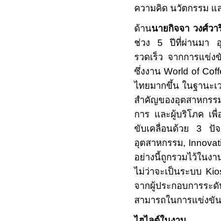
ความคิด นวัตกรรม แล
ด้าน
นายกิจจา วงศ์วารี
ช่วง
5
ปีที่ผ่านมา 
รวดเร็ว จากการแข่งขัน
ซึ่งงาน
World of Cof
ไทยมากขึ้น ในฐานะเว
สำคัญของอุตสาหกรรมกา
การ และผู้บริโภค เพ
ขับเคลื่อนด้วย
3
ปัจ
อุตสาหกรรม
, Innova
อย่างนี้ถูกรวมไว้ในง
ไม่ว่าจะเป็นระบบ
Kio
จากผู้ประกอบการระดั
สามารถในการแข่งขันใ
ไฮไลต์ในงาน