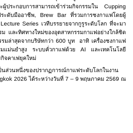
ะผู้ประกอบการสามารถเข้าร่วมกิจกรรมใน
Cupping
ระดับมืออาชีพ
, Brew Bar
ที่รวมการชงกาแฟโดยผู้
Lecture Series
เวทีบรรยายจากกูรูระดับโลก ที่จะมา
รรม และทิศทางใหม่ของอุตสาหกรรมกาแฟอย่างใกล้ชิด
รรมล่าสุดจากบริษัทกว่า
600
บูท อาทิ เครื่องชงกาแฟ
ความแม่นยำสูง ระบบคั่วกาแฟด้วย
AI
และเทคโนโลยี
รกิจคาเฟยุคใหม่
มเป็นส่วนหนึ่งของปรากฏการณ์กาแฟระดับโลกในงาน
ngkok
2
026
ได้ระหว่างวันที่
7 – 9
พฤษภาคม
2569
ณ