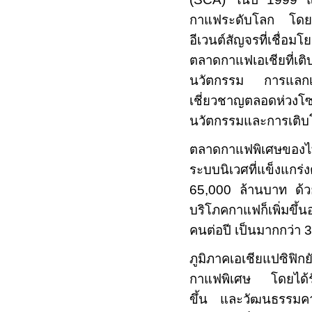
กาแฟระดับโลก โดยข
อีเวนต์สัญจรที่เชื่
ตลาดกาแฟเอเชียที่เต
นวัตกรรม การแลกเปล
เชี่ยวชาญตลอดห่วงโ
นวัตกรรมและการเติบโ
ตลาดกาแฟพิเศษของไท
ระบบนิเวศที่แข็งแกร่
65,000
ล้านบาท ด้ว
บริโภคกาแฟก็เพิ่มขึ้
คนต่อปี เป็นมากกว่า
3
ภูมิภาคเอเชียแปซิฟิ
กาแฟพิเศษ โดยได้รับ
ขึ้น และวัฒนธรรมคาเ