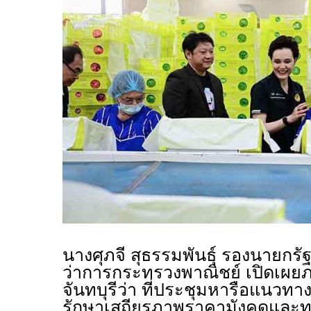
นางศุภจี สุธรรมพันธุ์ รองนายกร
ว่าการกระทรวงพาณิชย์ เปิดเผยภาย
จันทบุรีว่า ที่ประชุมหารือแนว
รักษาเสถียรภาพราคามังคุดและท