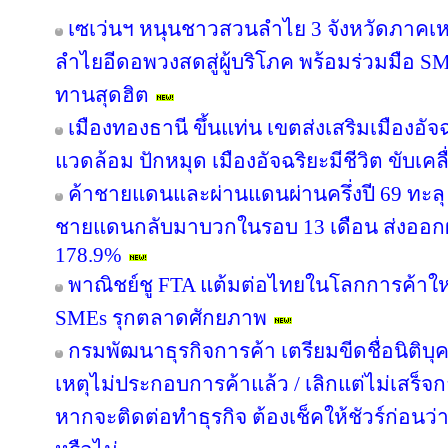
เซเว่นฯ หนุนชาวสวนลำไย 3 จังหวัดภาคเหนือ
ลำไยอีดอพวงสดสู่ผู้บริโภค พร้อมร่วมมือ S
ทานสุดฮิต
เมืองทองธานี ขึ้นแท่น เขตส่งเสริมเมืองอัจฉ
แวดล้อม ปักหมุด เมืองอัจฉริยะมีชีวิต ขับเค
ค้าชายแดนและผ่านแดนผ่านครึ่งปี 69 ทะลุ 
ชายแดนกลับมาบวกในรอบ 13 เดือน ส่งออก
178.9%
พาณิชย์ชู FTA แต้มต่อไทยในโลกการค้าใหม
SMEs รุกตลาดศักยภาพ
กรมพัฒนาธุรกิจการค้า เตรียมขีดชื่อนิติบุ
เหตุไม่ประกอบการค้าแล้ว / เลิกแต่ไม่เสร
หากจะติดต่อทำธุรกิจ ต้องเช็คให้ชัวร์ก่อนว่าค