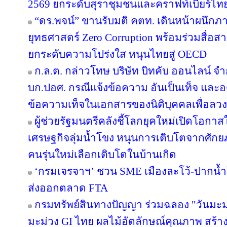
2569 ยกระดับสุราชุมชนและคราฟท์เบียร์ไทยส
“ดร.พจน์” ขานรับมติ คตท. เดินหน้าผนึกภา
ยุทธศาสตร์ Zero Corruption พร้อมร่วมสื่
ยกระดับความโปร่งใส หนุนไทยสู่ OECD
ก.ล.ต. กล่าวโทษ บริษัท บิทคับ ออนไลน์ จ
บก.ปอศ. กรณีแจ้งข้อความ อันเป็นเท็จ และ
ข้อความเท็จในเอกสารของนิติบุคคลเพื่อลว
ผู้ช่วยรัฐมนตรีคลังชี้โลกยุคใหม่เปิดโอกาสใ
เศรษฐกิจลุ่มน้ำโขง หนุนการเติบโตจากศักยภ
คนรุ่นใหม่เลือกเติบโตในบ้านเกิด
‘กรมเจรจาฯ’ ชวน SME เมืองละโว้-ปากน้
ส่งออกตลาด FTA
กรมทรัพย์สินทางปัญญา ร่วมฉลอง "วันมะม
มะม่วง GI ไทย ผลไม้อัตลักษณ์คุณภาพ สร้าง