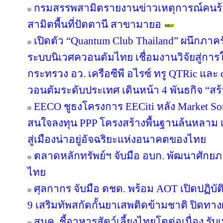
กรมสรรพสามิตรายงานข่าวเหตุการณ์คนร้
สามิตพื้นที่ปัตตานี สาขามายอ
เปิดตัว “Quantum Club Thailand” ผนึกภา
ระบบนิเวศควอนตัมไทย เชื่อมงานวิจัยสู่กา
กระทรวง อว. เครือซีพี อไรซ์ ทรู QTRic แล
วอนตัมระดับประเทศ เดินหน้า 4 พันธกิจ “สร้
EECO ชูธงโครงการ EECiti หลัง Market Sou
สนใจลงทุน PPP โครงสร้างพื้นฐานล้นหลาม เต
สู่เมืองน่าอยู่อัจฉริยะแห่งอนาคตของไทย
ตลาดหลักทรัพย์ฯ จับมือ อบก. พัฒนาศัก
ไทย
ศุลกากร จับมือ ตชด. พร้อม AOT เปิดปฏิบัติ
9 เสริมทัพสกัดกั้นยาเสพติดข้ามชาติ ปิดทา
สนค. ชี้อาหารสัตว์เลี้ยงไทยโตต่อเนื่อง รับ