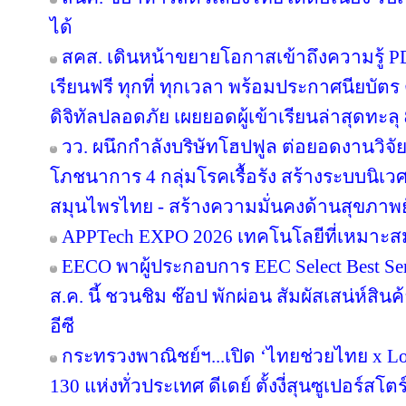
ได้
สคส. เดินหน้าขยายโอกาสเข้าถึงความรู้ P
เรียนฟรี ทุกที่ ทุกเวลา พร้อมประกาศนียบั
ดิจิทัลปลอดภัย เผยยอดผู้เข้าเรียนล่าสุดทะลุ
วว. ผนึกกำลังบริษัทโฮปฟูล ต่อยอดงานวิจั
โภชนาการ 4 กลุ่มโรคเรื้อรัง สร้างระบบนิเว
สมุนไพรไทย - สร้างความมั่นคงด้านสุขภาพยั
APPTech EXPO 2026 เทคโนโลยีที่เหมาะส
EECO พาผู้ประกอบการ EEC Select Best Se
ส.ค. นี้ ชวนชิม ช๊อป พักผ่อน สัมผัสเสน่ห์สิ
อีซี
กระทรวงพาณิชย์ฯ...เปิด ‘ไทยช่วยไทย x Loc
130 แห่งทั่วประเทศ ดีเดย์ ตั้งงี่สุนซูเปอร์สโ