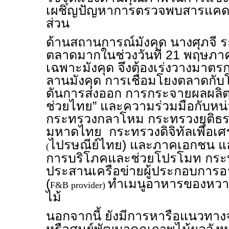
เผชิญปัญหาการตรวจพบสารแคดเ
ส่วน
ด้านสถานการณ์มังคุด นางศุภจี ระ
ตลาดมากในช่วงวันที่ 21 พฤษภาค
เฉพาะมังคุด จึงต้องเร่งวางมาตรก
ลานมังคุด การเชื่อมโยงตลาดกับ
ดันการส่งออก การกระจายผลผลิ
ช่วยไทย” และความร่วมมือกับหน
กระทรวงกลาโหม กระทรวงยุติธ
มหาดไทย กระทรวงดิจิทัลเพื่อเศ
ไปรษณีย์ไทย) และภาคเอกชน และ
(
การบริโภคและช่วยโปรโมท กระ
ประสานเครือข่ายผู้ประกอบการอา
(
ทำเมนูอาหารของหวานห
F&B provider)
ไม้
นอกจากนี้ ยังมีการหารือแนวทางจ