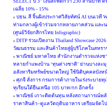
SELECT ปี 3" เงินสะพัดกว่า 230 ล้านบาท ดั
เฉลี่ย 10% - 15%
ปธน. สี จิ้นผิงประกาศวิสัยทัศน์ AI บนเวที 
ท่ามกลางผู้เข้าร่วมจากหลายภาคส่วน แล
(ศูนย์วิจัยกสิกรไทย Infographic)
DITP ร่วมเปิดงาน Thailand Showcase 202
วัฒนธรรม และสินค้าไทยสู่ผู้บริโภคในสหร
พาณิชย์ มหาดไทย สำนักงานตำรวจแห่งชา
ทลายกำแพงบ้าน ‘ทุนต่างชาติ’ ย่านบางละมุง
อสังหาริมทรัพย์ขนาดใหญ่ ใช้นิติบุคคลบังหน
ศุภจี สั่งการ กรมการค้าภายในเร่งระบายทุ
ทุเรียนใต้ยืนเหนือ 105 บาท/กก อีกครั้ง
พาณิชย์ เกาะติดต้นทุน หลังสถานการณ์พลังง
ราคาสินค้า–ดูแลวัตถุดิบอาหาร เตรียมจัดโป