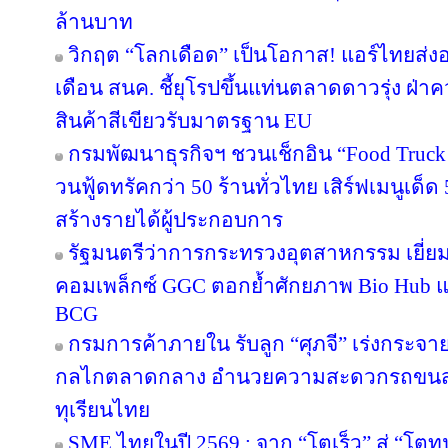
ล้านบาท
วิกฤต “โลกเดือด” เป็นโอกาส! แอร์ไทยส่ง
เดือน สนค. ชี้ยุโรปขึ้นแท่นตลาดดาวรุ่ง ฝ
สินค้าสีเขียวรับมาตรฐาน EU
กรมพัฒนาธุรกิจฯ ชวนเช็กอิน “Food Truck
วนฟู้ดทรัคกว่า 50 ร้านทั่วไทย เสิร์ฟเมนูเด็ด 
สร้างรายได้ผู้ประกอบการ
รัฐมนตรีว่าการกระทรวงอุตสาหกรรม เยี่
คอมเพล็กซ์ GGC ตอกย้ำศักยภาพ Bio Hub 
BCG
กรมการค้าภายใน รับลูก “ศุภจี” เร่งกระจายท
กลไกตลาดกลาง อำนวยความสะดวกรถขนส่ง
ทุเรียนไทย
SME ไทยในปี 2569 : จาก “โตเร็ว” สู่ “โตท