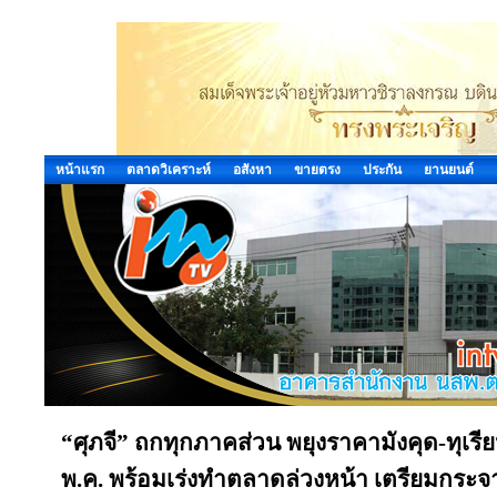
หน้าแรก
ตลาดวิเคราะห์
อสังหา
ขายตรง
ประกัน
ยานยนต์
“ศุภจี” ถกทุกภาคส่วน พยุงราคามังคุด-ทุเ
พ.ค. พร้อมเร่งทำตลาดล่วงหน้า เตรียมกระ