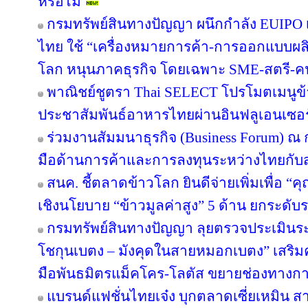
หรือไม่
กรมทรัพย์สินทางปัญญา ผนึกกำลัง EUIPO 
ไทย ใช้ “เครื่องหมายการค้า-การออกแบบผลิ
โลก หนุนภาคธุรกิจ โดยเฉพาะ SME-สตรี-คนรุ
พาณิชย์ชูตรา Thai SELECT โปรโมตเมนูข้า
ประชาสัมพันธ์อาหารไทยผ่านอินฟลูเอนเซอร์
ร่วมงานสัมมนาธุรกิจ (Business Forum) ณ
มือด้านการค้าและการลงทุนระหว่างไทยกับส
สนค. ชี้ตลาดข้าวโลก ยินดีจ่ายเพิ่มเพื่อ “
เชิงนโยบาย “ข้าวมูลค่าสูง” 5 ด้าน ยกระด
กรมทรัพย์สินทางปัญญา ลุยตรวจประเมินร
โชกุนเบตง – มังคุดในสายหมอกเบตง” เสริมควา
มือพันธมิตรแม็คโคร-โลตัส ขยายช่องทางการ
แบรนด์แฟชั่นไทยเจ๋ง บุกตลาดเซี่ยเหมิน