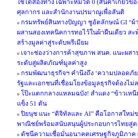
ใช้ได้สองทาง เฉพาะหมวด 0 (สินค้าเกี่ยวข้อง
ศุลกากร และสำนักงานปรมาณูเพื่อสันติ
กรมทรัพย์สินทางปัญญา ชูอัตลักษณ์ GI “ผ้
ผสานสองเทคนิคการทอไว้ในผ้าผืนเดียว สะท
สร้างมูลค่าสู่ระดับพรีเมียม
เจาะช่องว่างการค้าสุขภาพ สนค. แนะผส
ระดับสู่ผลิตภัณฑ์มูลค่าสูง
กรมพัฒนาธุรกิจฯ คำนึงถึง ‘ความปลอดภัยข
รัฐและเอกชนที่เชื่อมโยงข้อมูลธุรกิจต้องไม่
โป๊ะแตกกลางแหลมฉบัง! สำแดง “ข้าวเหนียว
แข็ง 51 ตัน
ปิยนุช แนะ “ดิจิทัลและ AI” คือโอกาสให
พาณิชย์พร้อมสนับสนุนผู้ประกอบการไทยสู
ดัชนีความเชื่อมั่นอนาคตเศรษฐกิจภูมิภาค 