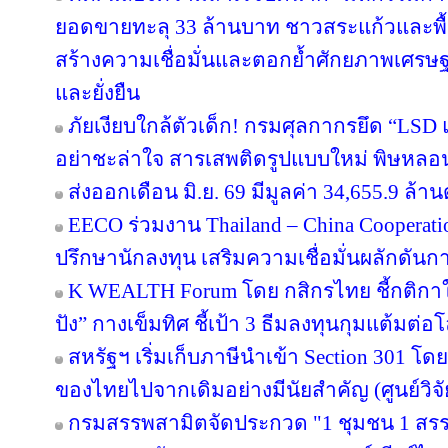
ยอดขายทะลุ 33 ล้านบาท ชาวสระแก้วและพื้นที
สร้างความเชื่อมั่นและตอกย้ำศักยภาพเศรษ
และยั่งยืน
ภัยเงียบใกล้ตัวเด็ก! กรมศุลกากรยึด “LSD
อย่าชะล่าใจ สารเสพติดรูปแบบใหม่ พิษหลอ
ส่งออกเดือน มิ.ย. 69 มีมูลค่า 34,655.9 ล
EECO ร่วมงาน Thailand – China Cooperati
ปรึกษานักลงทุน เสริมความเชื่อมั่นผลักดันการ
K WEALTH Forum โดย กสิกรไทย ชี้กติกาให
ปัง” กางเข็มทิศ ชี้เป้า 3 ธีมลงทุนกุมแต้มต่อโ
สหรัฐฯ เริ่มเก็บภาษีนำเข้า Section 301 โดย
ของไทยไปจากเดิมอย่างมีนัยสำคัญ (ศูนย์วิจั
กรมสรรพสามิตจัดประกวด "1 ชุมชน 1 สรร