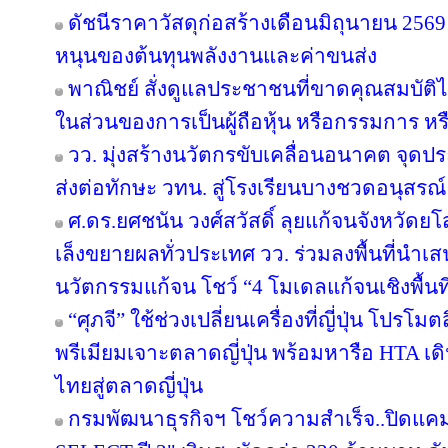
ดัชนีราคาวัสดุก่อสร้างเดือนมิถุนายน 25
หนุนของต้นทุนพลังงานและค่าขนส่ง
พาณิชย์ สั่งดูแลประชาชนที่ขาดคุณสมบัติไ
ในส่วนของการเป็นผู้ถือหุ้น หรือกรรมการ หรื
วว. มุ่งสร้างนวัตกรขับเคลื่อนอนาคต จุดปร
ส่งต่อทักษะ วทน. สู่โรงเรียนบางชวดอนุสรณ์
ศ.ดร.ยศชนัน วงศ์สวัสดิ์ ลุยแก้จนจังหวั
เล็งขยายผลทั่วประเทศ วว. ร่วมลงพื้นที่นำ
นวัตกรรมแก้จน โชว์ “4 โมเดลแก้จนเชิงพื้นที
“ศุภจี” ใช้ช่วงเปลี่ยนเครื่องที่ญี่ปุ่น โป
พรีเมียมเจาะตลาดญี่ปุ่น พร้อมหารือ HTA เ
ไทยสู่ตลาดญี่ปุ่น
กรมพัฒนาธุรกิจฯ โชว์ความสำเร็จ..ปิดแคมเ