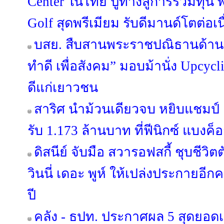
Center ในไทย ปูทางสู่การร่วมทุน พร
Golf สุดพรีเมียม รับดีมานด์โตต่อเน
บสย. สืบสานพระราชปณิธานด้านสิ
ทำดี เพื่อสังคม” มอบม้านั่ง Upcycl
ดีแก่เยาวชน
สาริศ นำม้วนเดียวจบ หยิบแชมป์ 
รับ 1.173 ล้านบาท ที่ฟีนิกซ์ แบงค็
ดิสนีย์ จับมือ สวารอฟสกี้ ชุบชีว
วินนี่ เดอะ พูห์ ให้เปล่งประกายอี
ปี
คลัง - ธปท. ประกาศผล 5 สุดยอด