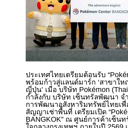
ประเทศไทยเตรียมต้อนรับ “Poké
พร้อมก้าวสู่แลนด์มาร์ก ‘สาขาให
ญี่ปุ่น’ เมื่อ บริษัท Pokémon (Tha
กำลังกับ บริษัท เซ็นทรัลพัฒนา จ
การพัฒนาอสังหาริมทรัพย์ไทยเพื่
สัญญาเช่าพื้นที่ เตรียมเปิด “Po
BANGKOK” ณ ศูนย์การค้าเซ็นทรั
ใจกลางกรุงเทพฯ ภายในปี 2569 เ