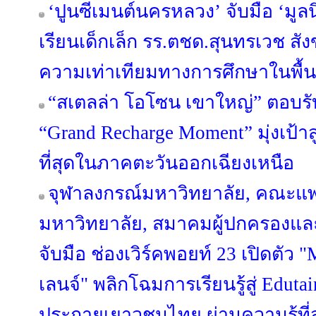
‘ปูนซีเมนต์นครหลวง’ จับมือ ‘มูลน
เรียนเด็กเล็ก รร.ตชด.สุนทรเวช สัง
ความเท่าเทียมทางการศึกษาในพื้นท
“สเตลล่า โอโซน เขาใหญ่” ตอบรั
“Grand Recharge Moment” มุ่งเป้าส
ที่สุดในภาคตะวันออกเฉียงเหนือ
จุฬาลงกรณ์มหาวิทยาลัย, คณะแ
มหาวิทยาลัย, สมาคมผู้ปกครองและ
จับมือ ช่องเวิร์คพอยท์ 23 เปิด
เลนจ์" พลิกโฉมการเรียนรู้สู่ Edut
ประกายเยาวชนไทย ผ่านความรู้ที่ส