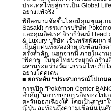
ประเทศไทยสู่การเป็น Global Life
อย่างแท้จริง
พิธีลงนามจัดขึ้นโดยมีคุณชุนสุเก
Sasaki) กรรมการบริษัท Pokémon 
และคุณอิศเรศ จิราธิวัฒน์ Head o
& Luxury บริษัท เซ็นทรัลพัฒนา 
เป็นผู้แทนทั้งสองฝ่าย สะท้อนถึงค
ครั้งสำคัญ นอกจากนี้ ภายในงาน
“พิคาชู” ในชุดไทยประยุกต์ สร้า
ผสานระหว่างวัฒนธรรมไทยกับโ
อย่างโดดเด่น
■
ยกระดับ “ประสบการณ์โปเกมอ
การเปิด “Pokémon Center BANGK
สำคัญในการขยายธุรกิจของโปเก
ตะวันออกเฉียงใต้
โดยเป็นสาขาใ
ญี่ปุ่น สะท้อนถึงความเชื่อมั่นใ