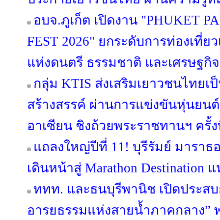
อบจ.ภูเก็ต เปิดงาน "PHUKET
FEST 2026" ยกระดับการท่องเที่ยวเช
แห่งดนตรี ธรรมชาติ และเศรษฐกิ
กลุ่ม KTIS ส่งเสริมเยาวชนไทยเป็น
สร้างสรรค์ ผ่านการแข่งขันหุ่นยนต
อาเซียน ชิงถ้วยพระราชทานฯ ครั้งที
แถลงใหญ่ปีที่ 11! บุรีรัมย์ มารา
เดินหน้าสู่ Marathon Destination แ
ททท. และธนบุรีพานิช เปิดประสบก
อารยธรรมแห่งสายน้ำภาคกลาง” พา