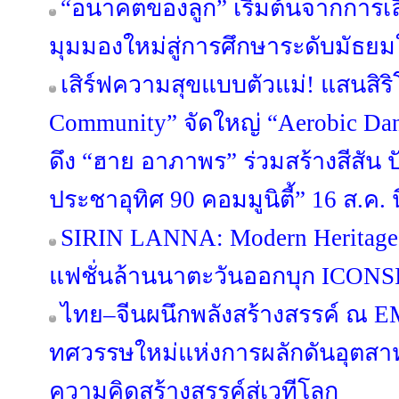
“อนาคตของลูก” เริ่มต้นจากการเลือ
มุมมองใหม่สู่การศึกษาระดับมัธย
เสิร์ฟความสุขแบบตัวแม่! แสนสิริ
Community” จัดใหญ่ “Aerobic Danc
ดึง “ฮาย อาภาพร” ร่วมสร้างสีสัน ป
ประชาอุทิศ 90 คอมมูนิตี้” 16 ส.ค. นี
SIRIN LANNA: Modern Heritage
แฟชั่นล้านนาตะวันออกบุก ICONSI
ไทย–จีนผนึกพลังสร้างสรรค์ ณ 
ทศวรรษใหม่แห่งการผลักดันอุตส
ความคิดสร้างสรรค์สู่เวทีโลก