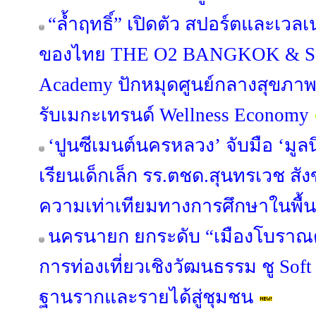
“ล้ำฤทธิ์” เปิดตัว สปอร์ตและเว
ของไทย THE O2 BANGKOK & Sap
Academy ปักหมุดศูนย์กลางสุขภา
รับเมกะเทรนด์ Wellness Economy
‘ปูนซีเมนต์นครหลวง’ จับมือ ‘มูลน
เรียนเด็กเล็ก รร.ตชด.สุนทรเวช สัง
ความเท่าเทียมทางการศึกษาในพื้นท
นครนายก ยกระดับ “เมืองโบราณด
การท่องเที่ยวเชิงวัฒนธรรม ชู Sof
ฐานรากและรายได้สู่ชุมชน