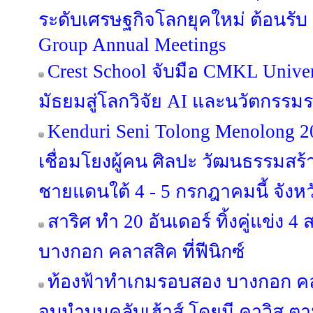
ระดับเศรษฐกิจโลกยุคใหม่ ต้อนรั
Group Annual Meetings
Crest School จับมือ CMKL Univer
มัธยมสู่โลกวิจัย AI และนวัตกรรม
Kenduri Seni Tolong Menolong 2
เชื่อมโยงผู้คน ศิลปะ วัฒนธรรมสร้าง
ชายแดนใต้ 4 - 5 กรกฎาคมนี้ จังหว
สาริศ ทำ 20 อันเดอร์ ทิ้งคู่แข่ง 
บางกอก คลาสสิค ที่ฟีนิกซ์
ท้องฟ้าทำเกมรอบสอง บางกอก คลา
จบนำบนคลับเฮ้าส์ โดยมี คาวิส ตา