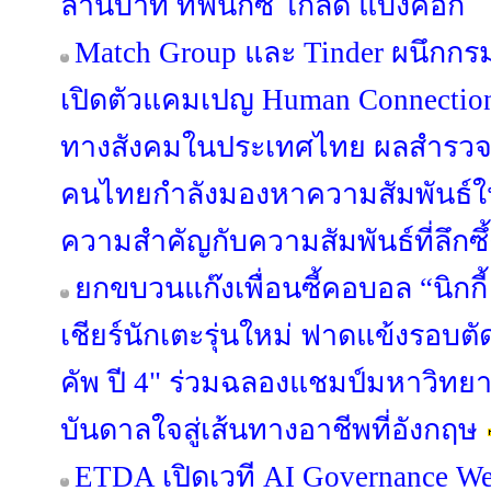
ล้านบาท ที่ฟีนิกซ์ โกลด์ แบงค็อก
Match Group และ Tinder ผนึกกร
เปิดตัวแคมเปญ Human Connection 
ทางสังคมในประเทศไทย ผลสำรวจล่
คนไทยกำลังมองหาความสัมพันธ์ใหม
ความสำคัญกับความสัมพันธ์ที่ลึกซ
ยกขบวนแก๊งเพื่อนซี้คอบอล “นิกกี้ -
เชียร์นักเตะรุ่นใหม่ ฟาดแข้งรอบตัด
คัพ ปี 4" ร่วมฉลองแชมป์มหาวิทยาล
บันดาลใจสู่เส้นทางอาชีพที่อังกฤษ
ETDA เปิดเวที AI Governance We