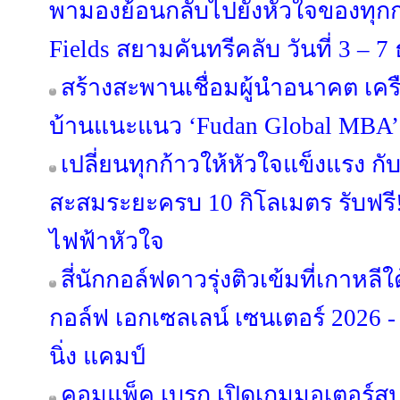
พามองย้อนกลับไปยังหัวใจของทุก
Fields สยามคันทรีคลับ วันที่ 3 – 
สร้างสะพานเชื่อมผู้นำอนาคต เครือส
บ้านแนะแนว ‘Fudan Global MBA’
เปลี่ยนทุกก้าวให้หัวใจแข็งแรง กั
สะสมระยะครบ 10 กิโลเมตร รับฟรี
ไฟฟ้าหัวใจ
สี่นักกอล์ฟดาวรุ่งติวเข้มที่เกาหล
กอล์ฟ เอกเซลเลน์ เซนเตอร์ 2026 -
นิ่ง แคมป์
คอมแพ็ค เบรก เปิดเกมมอเตอร์สปอ