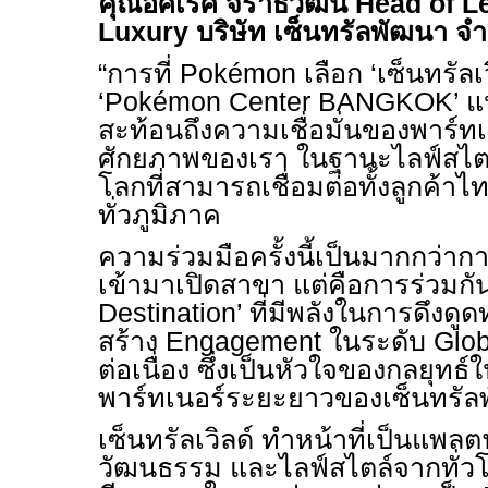
คุณอิศเรศ จิราธิวัฒน์ Head of 
Luxury บริษัท เซ็นทรัลพัฒนา จ
“การที่ Pokémon เลือก ‘เซ็นทรัลเวิ
‘Pokémon Center BANGKOK’ แ
สะท้อนถึงความเชื่อมั่นของพาร์ทเ
ศักยภาพของเรา ในฐานะไลฟ์สไตล
โลกที่สามารถเชื่อมต่อทั้งลูกค้า
ทั่วภูมิภาค
ความร่วมมือครั้งนี้เป็นมากกว่
เข้ามาเปิดสาขา แต่คือการร่วมกั
Destination’ ที่มีพลังในการดึง
สร้าง Engagement ในระดับ Glob
ต่อเนื่อง ซึ่งเป็นหัวใจของกลยุท
พาร์ทเนอร์ระยะยาวของเซ็นทรัล
เซ็นทรัลเวิลด์ ทำหน้าที่เป็นแพลตฟ
วัฒนธรรม และไลฟ์สไตล์จากทั่วโ