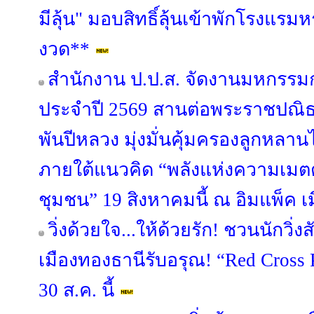
มีลุ้น" มอบสิทธิ์ลุ้นเข้าพักโรงแรมห
งวด**
สำนักงาน ป.ป.ส. จัดงานมหกรรม
ประจำปี 2569 สานต่อพระราชปณ
พันปีหลวง มุ่งมั่นคุ้มครองลูกหลา
ภายใต้แนวคิด “พลังแห่งความเมตตา
ชุมชน” 19 สิงหาคมนี้ ณ อิมแพ็ค เ
วิ่งด้วยใจ...ให้ด้วยรัก! ชวนนักวิ
เมืองทองธานีรับอรุณ! “Red Cross 
30 ส.ค. นี้