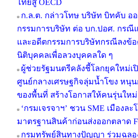
ไทยสู่ OECD
ก.ล.ต. กล่าวโทษ บริษัท บิทคับ อ
กรรมการบริษัท ต่อ บก.ปอศ. กรณีแ
และอดีตกรรมการบริษัทกรณีลงข้
นิติบุคคลเพื่อลวงบุคคลใด ๆ
ผู้ช่วยรัฐมนตรีคลังชี้โลกยุคใหม่เ
ศูนย์กลางเศรษฐกิจลุ่มน้ำโขง หน
ของพื้นที่ สร้างโอกาสให้คนรุ่นใหม
‘กรมเจรจาฯ’ ชวน SME เมืองละโว
มาตรฐานสินค้าก่อนส่งออกตลาด 
กรมทรัพย์สินทางปัญญา ร่วมฉลอง