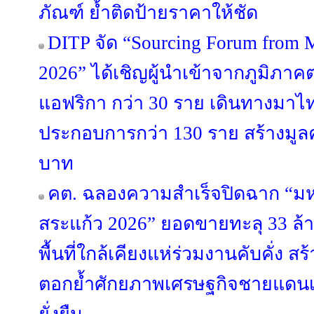
ภัณฑ์ ย้ำติดป้ายราคาให้ชัด
DITP จัด “Sourcing Forum from M
2026” ได้เชิญผู้นำเข้าจากภูมิภ
แอฟริกา กว่า 30 ราย เดินทางมาไทย
ประกอบการกว่า 130 ราย สร้างมูลค
บาท
คต. ฉลองความสำเร็จปิดฉาก “
สระแก้ว 2026” ยอดขายทะลุ 33 ล
พื้นที่ใกล้เคียงแห่ร่วมงานคับคั่ง ส
ตอกย้ำศักยภาพเศรษฐกิจชายแดนเ