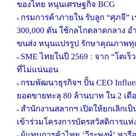
ของไทย หนุนเศรษฐกิจ BCG
กรมการค้าภายใน รับลูก “ศุภจี” เร
300,000 ตัน ใช้กลไกตลาดกลาง
ขนส่ง หนุนแปรรูป รักษาคุณภาพทุ
SME ไทยในปี 2569 : จาก “โตเร็ว
ที่ไม่แน่นอน
กรมพัฒนาธุรกิจฯ ปั้น CEO Influen
ยอดขายทะลุ 80 ล้านบาท ใน 2 เดื
สำนักงานสลากฯ เปิดให้ยกเลิกเป็
เข้าร่วมโครงการบัตรสวัสดิการแห่ง
ผู้แทนการค้าไทย ‘วีระพงษ์’ หารือ