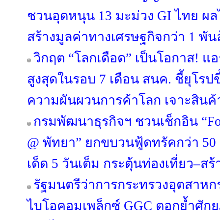
ชวนอุดหนุน 13 มะม่วง GI ไทย ผล
สร้างมูลค่าทางเศรษฐกิจกว่า 1 พั
วิกฤต “โลกเดือด” เป็นโอกาส! แอ
สูงสุดในรอบ 7 เดือน สนค. ชี้ยุโรปข
ความผันผวนการค้าโลก เจาะสินค้
กรมพัฒนาธุรกิจฯ ชวนเช็กอิน “Fo
@ พัทยา” ยกขบวนฟู้ดทรัคกว่า 50 ร้
เด็ด 5 วันเต็ม กระตุ้นท่องเที่ยว–ส
รัฐมนตรีว่าการกระทรวงอุตสาหก
ไบโอคอมเพล็กซ์ GGC ตอกย้ำศักย