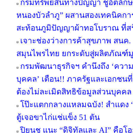
กรมทรัพย์สินทางปัญญา ชูอัตลักษณ
หนองบัวลำภู” ผสานสองเทคนิคการ
สะท้อนภูมิปัญญาผ้าทอโบราณ ที่สร้
เจาะช่องว่างการค้าสุขภาพ สนค
สมุนไพรไทย ยกระดับสู่ผลิตภัณฑ์มู
กรมพัฒนาธุรกิจฯ คำนึงถึง ‘ควา
บุคคล’ เตือน!! ภาครัฐและเอกชนที่เ
ต้องไม่ละเมิดสิทธิข้อมูลส่วนบุคคล
โป๊ะแตกกลางแหลมฉบัง! สำแดง “ข
ตู้เจอขาไก่แช่แข็ง 51 ตัน
ปิยนุช แนะ “ดิจิทัลและ AI” คือ