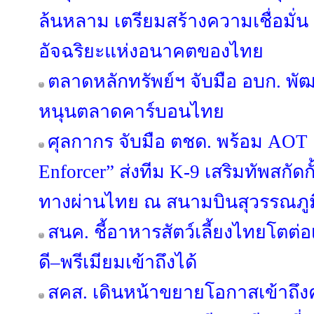
ล้นหลาม เตรียมสร้างความเชื่อมั่น ปู
อัจฉริยะแห่งอนาคตของไทย
ตลาดหลักทรัพย์ฯ จับมือ อบก. พ
หนุนตลาดคาร์บอนไทย
ศุลกากร จับมือ ตชด. พร้อม AOT เ
Enforcer” ส่งทีม K-9 เสริมทัพสกัด
ทางผ่านไทย ณ สนามบินสุวรรณภูม
สนค. ชี้อาหารสัตว์เลี้ยงไทยโตต่อ
ดี–พรีเมียมเข้าถึงได้
สคส. เดินหน้าขยายโอกาสเข้าถึงค