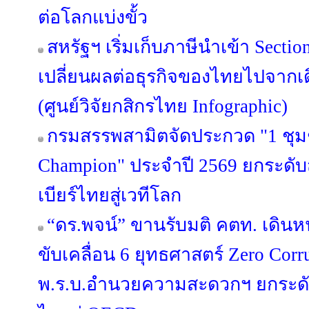
ต่อโลกแบ่งขั้ว
สหรัฐฯ เริ่มเก็บภาษีนำเข้า Secti
เปลี่ยนผลต่อธุรกิจของไทยไปจากเด
(ศูนย์วิจัยกสิกรไทย Infographic)
กรมสรรพสามิตจัดประกวด "1 ชุม
Champion" ประจำปี 2569 ยกระดั
เบียร์ไทยสู่เวทีโลก
“ดร.พจน์” ขานรับมติ คตท. เดิน
ขับเคลื่อน 6 ยุทธศาสตร์ Zero Corr
พ.ร.บ.อำนวยความสะดวกฯ ยกระดั