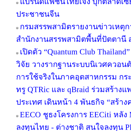
แบรนด์แฟชั่นไทยเจ๋ง บุกตลาดเซี
ประชาชนจีน
กรมสรรพสามิตรายงานข่าวเหตุกา
สำนักงานสรรพสามิตพื้นที่ปัตตาน
เปิดตัว “Quantum Club Thailand
วิจัย วางรากฐานระบบนิเวศควอนตัมไ
การใช้จริงในภาคอุตสาหกรรม กระทร
ทรู QTRic และ qBraid ร่วมสร้าง
ประเทศ เดินหน้า 4 พันธกิจ “สร้างค
EECO ชูธงโครงการ EECiti หลัง M
ลงทุนไทย - ต่างชาติ สนใจลงทุน P