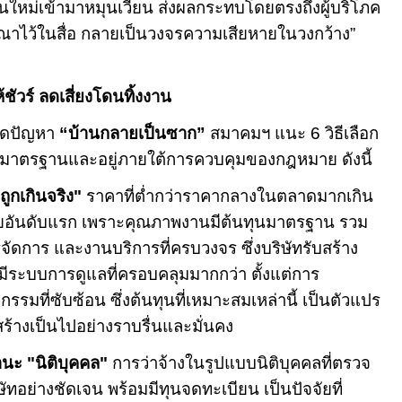
นใหม่เข้ามาหมุนเวียน ส่งผลกระทบโดยตรงถึงผู้บริโภค
ฆษณาไว้ในสื่อ กลายเป็นวงจรความเสียหายในวงกว้าง”
้ชัวร์ ลดเสี่ยงโดนทิ้งงาน
้เกิดปัญหา
“บ้านกลายเป็นซาก”
สมาคมฯ แนะ
6
วิธี
เลือก
่ได้มาตรฐานและอยู่ภายใต้การควบคุมของกฎหมาย ดังนี้
่ถูกเกินจริง"
ราคาที่ต่ำกว่าราคากลางในตลาดมากเกิน
อันดับแรก เพราะคุณภาพงานมีต้นทุนมาตรฐาน รวม
จัดการ และงานบริการที่ครบวงจร ซึ่งบริษัทรับสร้าง
ะมีระบบการดูแลที่ครอบคลุมมากกว่า ตั้งแต่การ
มที่ซับซ้อน ซึ่งต้นทุนที่เหมาะสมเหล่านี้ เป็นตัวแปร
สร้างเป็นไปอย่างราบรื่นและมั่นคง
นะ "นิติบุคคล"
การว่าจ้างในรูปแบบนิติบุคคลที่ตรวจ
ริษัทอย่างชัดเจน พร้อมมีทุนจดทะเบียน เป็นปัจจัยที่