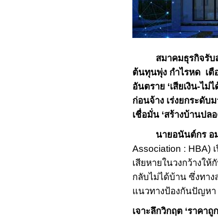
สมาคมธุรกิจรับส
ต้นทุนพุ่ง กำไรหด เตื
อันตราย
‘
เสียเงิน-ไม่ไ
ก่อนจ้าง เร่งยกระดับม
เชื่อมั่น
‘
สร้างบ้านปลอ
นายอนันต์กร อ
Association : HBA)
เ
เสียหายในวงกว้างให้กั
กลับไม่ได้บ้าน ซึ่งทาง
แนวทางป้องกันปัญหา “ผ
เจาะลึกวิกฤต
‘
ราคาถูก