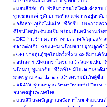
แบรนด์พรีเมี่ยม พีดีเฮ้าส์ รุกตลาดบน
แสนสิริส่ง “ฮับ หัวหิน” คอนโดใหม่แต่งครบ เร
ทุกเซกเมนต์ ชูศักยภาพทำเลแห่งการอยู่อาศัย
อสังหาฯ ภูเก็ตไม่แผ่ว! “ซีวีกรุ๊ป” ประกาศค
ดีไซน์ใหญ่ระดับเอเชีย พร้อมเดินหน้างานก่อสร
DRT ก้าวข้ามความท้าทายตลาดวัสดุก่อสร้างครึ
ตลาดต่อเติม–ซ่อมแซม พร้อมขยายฐานลูกค้าใ
ORI ขายหุ้นกู้ชุดใหม่ครั้งที่ 2/2569 ดีมานด์ล
อนันดาฯ เปิดเกมรุกไตรมาส 3 ส่งแคมเปญ 
พร้อมอยู่ ชูแนวคิด “ชีวิตที่ใช่ มีได้เลย” เร่
มาตรฐาน Ananda Sure สร้างความมั่นใจผู้ซื้อ
ARAYA ชูมาตรฐาน Smart Industrial Estate 
อนาคตสู่ประเทศไทย
แสนสิริ ถอดสัญญาณอสังหาฯไทย ผ่านแลนด์สเ