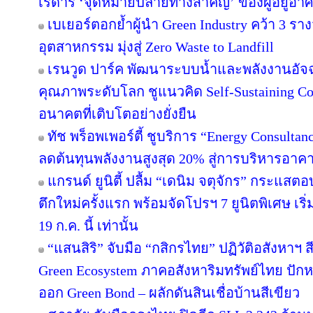
เรดาร์ ‘จุดหมายปลายทางสำคัญ’ ของผู้อยู่อาศ
เบเยอร์ตอกย้ำผู้นำ Green Industry คว้า 3 ร
อุตสาหกรรม มุ่งสู่ Zero Waste to Landfill
เรนวูด ปาร์ค พัฒนาระบบน้ำและพลังงานอัจฉ
คุณภาพระดับโลก ชูแนวคิด Self-Sustaining 
อนาคตที่เติบโตอย่างยั่งยืน
ทัช พร็อพเพอร์ตี้ ชูบริการ “Energy Consulta
ลดต้นทุนพลังงานสูงสุด 20% สู่การบริหารอาคาร
แกรนด์ ยูนิตี้ ปลื้ม “เดนิม จตุจักร” กระแสต
ตึกใหม่ครั้งแรก พร้อมจัดโปรฯ 7 ยูนิตพิเศษ เริ่
19 ก.ค. นี้ เท่านั้น
“แสนสิริ” จับมือ “กสิกรไทย” ปฏิวัติอสังหาฯ 
Green Ecosystem ภาคอสังหาริมทรัพย์ไทย ปักห
ออก Green Bond – ผลักดันสินเชื่อบ้านสีเขียว