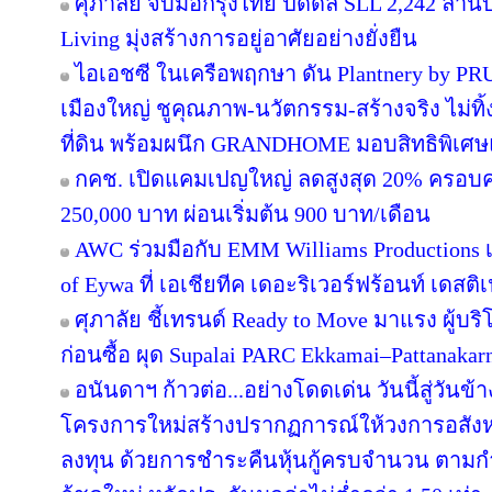
ศุภาลัย จับมือกรุงไทย ปิดดีล SLL 2,242 ล้า
Living มุ่งสร้างการอยู่อาศัยอย่างยั่งยืน
ไอเอชซี ในเครือพฤกษา ดัน Plantnery by PRU
เมืองใหญ่ ชูคุณภาพ-นวัตกรรม-สร้างจริง ไม่ทิ
ที่ดิน พร้อมผนึก GRANDHOME มอบสิทธิพิเศษ
กคช. เปิดแคมเปญใหญ่ ลดสูงสุด 20% ครอบคล
250,000 บาท ผ่อนเริ่มต้น 900 บาท/เดือน
AWC ร่วมมือกับ EMM Williams Productions เต
of Eywa ที่ เอเชียทีค เดอะริเวอร์ฟร้อนท์ เดสติเ
ศุภาลัย ชี้เทรนด์ Ready to Move มาแรง ผู้บร
ก่อนซื้อ ผุด Supalai PARC Ekkamai–Pattanaka
อนันดาฯ ก้าวต่อ...อย่างโดดเด่น วันนี้สู่วันข
โครงการใหม่สร้างปรากฏการณ์ให้วงการอสังห
ลงทุน ด้วยการชำระคืนหุ้นกู้ครบจำนวน ตาม