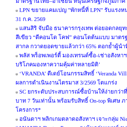
มาตรฐานไทย–อาเซียน หนุนเศรษฐกิจภูมิภาค
LPN ขยายแคมเปญ "พักหนี้ที่ LPN" รับแรงหน
31 ก.ค. 2569
แสนสิริ จับมือ ธนาคารกรุงเทพ ต่อยอดกลยุทธ์คว
สีเขียว “ดีคอนโด โคฟ” คอนโดต้นแบบ มาตร
สากล กวาดยอดขายแล้วกว่า 65% ตอกย้ำผู้นำที่ไ
พลัส พร็อพเพอร์ตี้ มองเทรนด์ซื้อ-เช่าอสังหาฯ 
บริโภคมองหาความคุ้มค่าหลายมิติ’
‘VRANDA’ ดีเดย์โอนกรรมสิทธิ์ ‘Veranda Villas
ผลการดำเนินงานไตรมาส 3/2569 โตแกร่ง
SC ยกระดับประสบการณ์ซื้อบ้านให้ง่ายกว่าที
บาท 7 วันเท่านั้น พร้อมรับสิทธิ์ On-top พิเศษ
โครงการ*
อนันดาฯ พลิกเกมตลาดอสังหาฯ เจาะกลุ่ม Niche