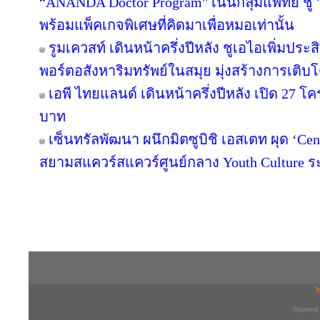
“ANANDA Doctor Program" เน้นกลุ่มแพทย์ ชู 
พร้อมแพ็คเกจพิเศษที่คิดมาเพื่อหมอเท่านั้น
รูมเควสท์ เดินหน้าครึ่งปีหลัง ชูเอไอเพิ่มปร
พอร์ตอสังหาริมทรัพย์ในสมุย มุ่งสร้างการเ
เอพี ไทยแลนด์ เดินหน้าครึ่งปีหลัง เปิด 27 โ
บาท
เซ็นทรัลพัฒนา ผนึกมิตซูบิชิ เอสเตท ผุด ‘C
สยามสแควร์สแควร์ศูนย์กลาง Youth Culture ร
Copyright © 2016 inTV co.,Ltd. All Right
V