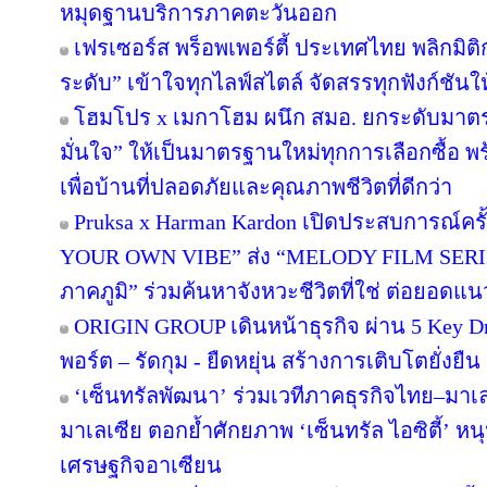
หมุดฐานบริการภาคตะวันออก
เฟรเซอร์ส พร็อพเพอร์ตี้ ประเทศไทย พลิกมิติก
ระดับ” เข้าใจทุกไลฟ์สไตล์ จัดสรรทุกฟังก์ชันใ
โฮมโปร x เมกาโฮม ผนึก สมอ. ยกระดับมาตร
มั่นใจ” ให้เป็นมาตรฐานใหม่ทุกการเลือกซื้อ 
เพื่อบ้านที่ปลอดภัยและคุณภาพชีวิตที่ดีกว่า
Pruksa x Harman Kardon เปิดประสบการณ์คร
YOUR OWN VIBE” ส่ง “MELODY FILM SERIE
ภาคภูมิ” ร่วมค้นหาจังหวะชีวิตที่ใช่ ต่อยอดแนวคิด
ORIGIN GROUP เดินหน้าธุรกิจ ผ่าน 5 Key Dr
พอร์ต – รัดกุม - ยืดหยุ่น สร้างการเติบโตยั่งยืน
‘เซ็นทรัลพัฒนา’ ร่วมเวทีภาคธุรกิจไทย–มา
มาเลเซีย ตอกย้ำศักยภาพ ‘เซ็นทรัล ไอซิตี้’ 
เศรษฐกิจอาเซียน