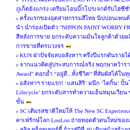
ภูเก็ตยังแกร่ง เตรียมโอนบิ๊กโปรเจกต์รับไฮซีซ
ครั้งแรกของอุตสาหกรรมสีไทย นิปปอนเพนต์ผน
นำ นำร่องเปิดตัว "NIPPON PAINT WORRY F
สีหลังการขาย ยกระดับความมั่นใจลูกค้าด้วย
การขายที่ครบวงจร
KUN ฝ่าปัจจัยลบอสังหาฯ ครึ่งปีแรกดันรายไ
จากแนวคิดสู่ประสบการณ์จริง พฤกษาคว้ารางว
Award” ตอกย้ำ “อยู่ดี...ทั้งชีวิต” ที่สัมผัสได้ในท
อสังหาฯ รายแรก! ‘แสนสิริ’ ผนึก ‘ไดกิ้น’ ปั้
Lifecycle’ ยกระดับสารทำความเย็นหมุนเวียน ขั
ขั้น
SC เติมรสชาติใหม่ให้ The New SC Experien
คาเฟ่รักษ์โลก LouLou ถ่ายทอดตัวตนใหม่ของแ
ลลิล พร็อพเพอร์ตี้ ก้าวสู่ปีที่ 40 เดินหน้าสร้า