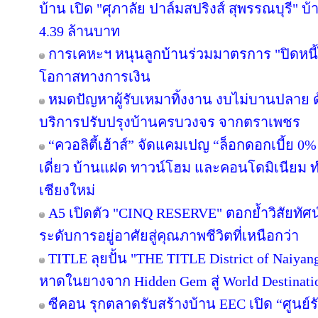
บ้าน เปิด "ศุภาลัย ปาล์มสปริงส์ สุพรรณบุรี" บ้า
4.39 ล้านบาท
การเคหะฯ หนุนลูกบ้านร่วมมาตรการ "ปิดหนี้ไ
โอกาสทางการเงิน
หมดปัญหาผู้รับเหมาทิ้งงาน งบไม่บานปลาย ด
บริการปรับปรุงบ้านครบวงจร จากตราเพชร
“ควอลิตี้เฮ้าส์” จัดแคมเปญ “ล็อกดอกเบี้ย 0
เดี่ยว บ้านแฝด ทาวน์โฮม และคอนโดมิเนียม 
เชียงใหม่
A5 เปิดตัว "CINQ RESERVE" ตอกย้ำวิสัยทัศน์
ระดับการอยู่อาศัยสู่คุณภาพชีวิตที่เหนือกว่า
TITLE ลุยปั้น "THE TITLE District of Naiyan
หาดในยางจาก Hidden Gem สู่ World Destinati
ซีคอน รุกตลาดรับสร้างบ้าน EEC เปิด “ศูนย์