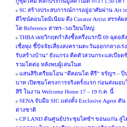
กู้ชุดใหม่ หลักประกันมูลค่าไม่ต่ำกว่า 1.50 เท่า
SC สร้างประสบการณ์การอยู่อาศัยผ่าน Art in
ดีไซน์คอนโดมิเนียม ดึง Curator Artist สรรค
โด Reference สาทร–วงเวียนใหญ่
THBA เผยวิกฤตกำลังซื้อครึ่งแรกปี 69 ฉุดอสั
เชื่อพุ่ง ชี้ปัจจัยเสี่ยงสงครามตะวันออกกลางเ
รับสร้างบ้าน" ยังแกร่ง ดีดตัวสวนกระแสเบียดชิ
รวมโตต่อ หลังพบผู้เล่นในต
แสนสิริเตรียมโอน “ดีคอนโด คีรี” จรัญฯ – ปิ่
บาท เปิดชมโครงการจริงครั้งแรก ก่อนส่ง
สิริ ในงาน Welcome Home 17 – 19 ก.ค. นี้
SENA จับมือ SIC แต่งตั้ง Exclusive Agent ดั
ต่างชาติ
CP LAND ดันศูนย์ประชุมไคซ์ฯ ขอนแก่น สู่ไม