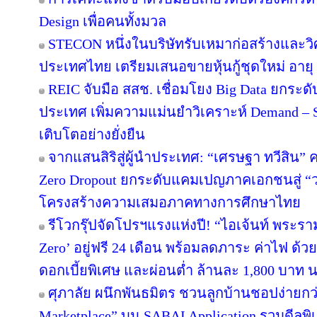
Design เพื่อคนทั้งมวล
STECON หนึ่งในบริษัทรับเหมาก่อสร้างและ
ประเทศไทย เตรียมเสนอขายหุ้นกู้ชุดใหม่ อายุ 3
REIC จับมือ สสช. เชื่อมโยง Big Data ยกระด
ประเทศ เพิ่มความแม่นยำวิเคราะห์ Demand – S
เติบโตอย่างยั่งยืน
จากแสนสิริสู่ผู้นำประเทศ: “เศรษฐา ทวีสิน” ค
Zero Dropout ยกระดับแคมเปญภาคเอกชนสู่ “
โครงสร้างความเสมอภาคทางการศึกษาไทย
รีโวกรุ๊ปจัดโปรฯแรงแห่งปี! “ไอเจ้นท์ พระร
Zero’ อยู่ฟรี 24 เดือน พร้อมลดภาระ ค่าไฟ ด้ว
ดอกเบี้ยพิเศษ และผ่อนต่ำ ล้านละ 1,800 บาท 
ศุภาลัย ผนึกพันธมิตร ชวนลูกบ้านชอปง่ายกว่า
Marketplace” บน SABAI Application รวมดีลพิ