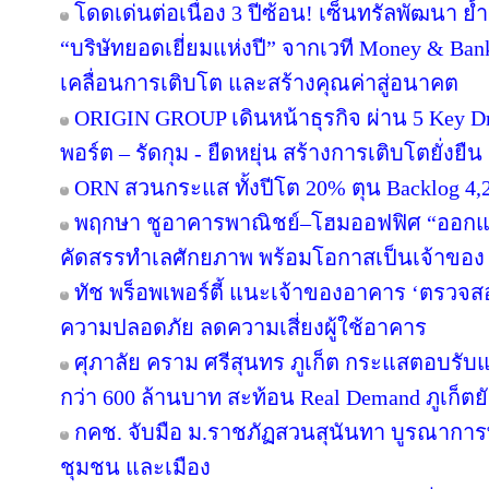
โดดเด่นต่อเนื่อง 3 ปีซ้อน! เซ็นทรัลพัฒนา ย้
“บริษัทยอดเยี่ยมแห่งปี” จากเวที Money & Ban
เคลื่อนการเติบโต และสร้างคุณค่าสู่อนาคต
ORIGIN GROUP เดินหน้าธุรกิจ ผ่าน 5 Key Dr
พอร์ต – รัดกุม - ยืดหยุ่น สร้างการเติบโตยั่งยืน
ORN สวนกระแส ทั้งปีโต 20% ตุน Backlog 4,2
พฤกษา ชูอาคารพาณิชย์–โฮมออฟฟิศ “ออกแบบเพ
คัดสรรทำเลศักยภาพ พร้อมโอกาสเป็นเจ้าของ
ทัช พร็อพเพอร์ตี้ แนะเจ้าของอาคาร ‘ตรว
ความปลอดภัย ลดความเสี่ยงผู้ใช้อาคาร
ศุภาลัย คราม ศรีสุนทร ภูเก็ต กระแสตอบรับ
กว่า 600 ล้านบาท สะท้อน Real Demand ภูเก็ตย
กคช. จับมือ ม.ราชภัฏสวนสุนันทา บูรณาการพ
ชุมชน และเมือง