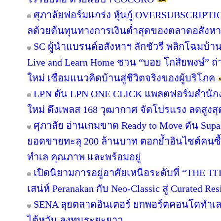
ศุภาลัยฟอร์มแกร่ง หุ้นกู้ OVERSUBSCRIPTION
ลด้วยต้นทุนทางการเงินต่ำสุดของตลาดอสังห
SC ผู้นำแบรนด์อสังหาฯ ลักชัวรี พลิกโฉมบ้านเ
Live and Learn Home ชวน “บอย โกสิยพงษ์” ถ่า
ใหม่ เชื่อมแนวคิดบ้านสู่ชีวิตจริงของผู้บริโภค
LPN ดัน LPN ONE CLICK แพลตฟอร์มสำนักง
ใหม่ ดึงเพลส 168 วุฒากาศ จัดโปรแรง ลดสูงสุ
ศุภาลัย อ่านเกมขาด Ready to Move ดัน Supa
ยอดขายทะลุ 200 ล้านบาท ตอกย้ำอินไซต์คนซื้อย
ทำเล คุณภาพ และพร้อมอยู่
เปิดนิยามการอยู่อาศัยเหนือระดับที่ “THE T
เสน่ห์ Peranakan กับ Neo-Classic สู่ Curated 
SENA ลุยตลาดอินเตอร์ ยกพอร์ตคอนโดทำเล
ไต้หวัน ลงทุนระยะยาว