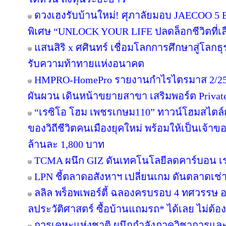
ดวงเฮงรับบ้านใหม่! ศุภาลัยมอบ JAECOO 5 E
พิเศษ “UNLOCK YOUR LIFE ปลดล็อกชีวิตที่เล
แสนสิริ x ศศินทร์ เชื่อมโลกการศึกษาสู่โลกธุร
รับความท้าทายแห่งอนาคต
HMPRO-HomePro รายงานกำไรไตรมาส 2/256
ผันผวน เดินหน้าขยายสาขา เสริมพอร์ต Private B
“เรซิโอ โฮม เพชรเกษม110” ทาวน์โฮมสไตล์ญี
ของวิถีชีวิตคนเมืองยุคใหม่ พร้อมให้เป็นเจ้าของ
ล้านละ 1,800 บาท
TCMA ผนึก GIZ ดันเทคโนโลยีลดคาร์บอน เร่ง
LPN ชี้ตลาดอสังหาฯ เปลี่ยนเกม ดันตลาดเช่า
ลลิล พร็อพเพอร์ตี้ ฉลองครบรอบ 4 ทศวรรษ อย
ลประวัติศาสตร์ ซื้อบ้านแถมรถ* ได้เลย ไม่ต้อง
การเคหะแห่งชาติ ผนึกกำลังภาควิชาการและ