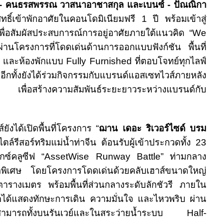
า - คนธรสพรรณ วาสนาอาชาสกุล และเบนซ์ - ปัณณิกา
สิทธิ์เข้าพักอาศัยในคอนโดมิเนียมฟรี
1
ปี พร้อมเข้าสู่
เพื่อสัมผัสประสบการณ์การอยู่อาศัยภายใต้แนวคิด “
We
ผ่านโครงการที่โดดเด่นด้านการออกแบบฟังก์ชัน พื้นที่
ย และห้องพักแบบ
Fully Furnished
ที่ตอบโจทย์ทุกไลฟ์
ีกทั้งยังได้ร่วมกิจกรรมกับแบรนด์แอสเซทไวส์ภายหลัง
อสร้างความสัมพันธ์ระยะยาวระหว่างแบรนด์กับ
ังได้เปิดพื้นที่โครงการ “
ฌาน เดอะ ริเวอร์ไซด์ บรม
ไตล์รีสอร์ทริมแม่น้ำท่าจีน ต้อนรับผู้เข้าประกวดทั้ง
23
กซ์คลูซีฟ “
AssetWise Runway Battle”
ท่ามกลาง
ุดพิเศษ โดยโครงการโดดเด่นด้วยคลับเฮาส์ขนาดใหญ่
ตารางเมตร พร้อมพื้นที่ส่วนกลางระดับลักชัวรี ภายใน
วดได้แสดงทักษะการเดิน ความมั่นใจ และไหวพริบ ผ่าน
สามารถทั้งบนรันเวย์และในสระว่ายน้ำระบบ
Half-