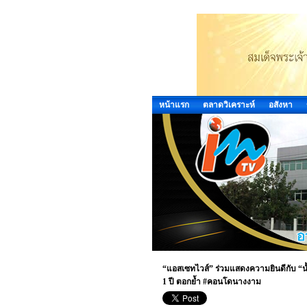
หน้าแรก
ตลาดวิเคราะห์
อสังหา
“แอสเซทไวส์” ร่วมแสดงความยินดีกับ “น้
1 ปี ตอกย้ำ #คอนโดนางงาม