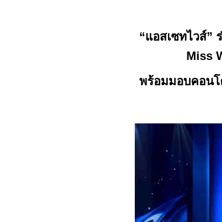
“แอสเซทไวส์” ร่
Miss 
พร้อมมอบคอนโด