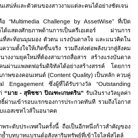
้อนเสน่ห์และตัวตนของสาวงามแต่ละคนได้อย่างชัดเจน
คือ “
Multimedia Challenge by AssetWise”
ที่เปิด
กวดได้แสดงศักยภาพด้านการเป็นครีเอเตอร์ ผ่านการ
สั้นที่สะท้อนมุมมอง ตัวตน แรงบันดาลใจ และแนวคิดใน
ความตั้งใจให้เกิดขึ้นจริง รวมถึงส่งต่อพลังบวกสู่สังคม
นางงามยุคใหม่ที่ต้องสามารถสื่อสาร สร้างแรงบันดาล
ู้คนผ่านแพลตฟอร์มดิจิทัลได้อย่างสร้างสรรค์ โดยการ
ณภาพของคอนเทนต์ (
Content Quality)
เป็นหลัก ควบคู่
ial Engagement
ซึ่งผู้ที่ได้รับรางวัล “
Outstanding
ก่
“มาย - สุพิชชา ปิณฑะเกษตริน”
รับเงินรางวัลมูลค่า
ทธิ์ผ่านเข้ารอบแรกของการประกวดทันที รวมถึงโอกาส
กับแอสเซทไวส์ในอนาคต
พระดับประเทศในครั้งนี้ ถือเป็นอีกหนึ่งก้าวสำคัญของ
้ำบทบาทแบรนด์อสังหาริมทรัพย์ที่เข้าใจไลฟ์สไตล์