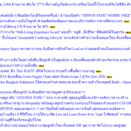
 2,004 ล้านบาท เติบโต 377% ดีมานด์ภูเก็ตยังแกร่ง เตรียมโอนบิ๊กโปรเจกต์รับไฮซีซั่น ดั
เพนต์ผนึก 6 พันธมิตรโมเดิร์นเทรดชั้นนำ นำร่องเปิดตัว "NIPPON PAINT WORRY FREE
ยกระดับความมั่นใจลูกค้าด้วยผลิตภัณฑ์คุณภาพและบริการหลังการขายที่ครบวงจร
นรายได้ทะลุ 278 ล้านบาท โต 40%
งวัล “Well-Living Experience Award” ตอกย้ำ “อยู่ดี...ทั้งชีวิต” ที่สัมผัสได้ในทุกวัน
’ ปั้นโมเดล ‘Sustainable Cooliving Lifecycle’ ยกระดับสารทำความเย็นหมุนเวียน ขับเคลื่อน
perience Space กลางพารากอน จับมือคาเฟ่รักษ์โลก LouLou ถ่ายทอดตัวตนใหม่ของแบรนด์
หน้าสร้างการเติบโตอย่างยั่งยืน ยึดลูกค้าเป็นศูนย์กลาง ขับเคลื่อนองค์กรด้วยนวัตกรรม ธรรมาภ
ื่องและการทำงานเป็นทีม
นเฟส’ ดึง ‘ก้อง ห้วยไร่’ เสิร์ฟโปรแรง ชวนสร้างพื้นที่ความน่าอยู่
A ขับเคลื่อน Green Supply Chain ลดคาร์บอน Scope 3 สู่ Net Zero 2050
 Suites Bangkok Sukhumvit ให้ครอบครัวเศวตสมภพ ตอกย้ำความสำเร็จกลยุทธ์ Build – Opera
cosystem เชื่อมลูกบ้าน-พันธมิตร ขยายมูลค่าธุรกิจระยะยาว
อยู่อาศัย “ANANDA SURE+” ครบ 4 เสาหลัก ชูคอมมูนิตี้และบริการหลังการขาย สร้าง
usit เสริมมาตรฐาน Hospitality พร้อมดูแลลูกบ้านครบวงจรแบบไร้รอยต่อ ด้วยแอปฯ COCO
RIPTION ยอดจองพุ่งกว่า 2 เท่า ปิดดีลด้วยต้นทุนทางการเงินต่ำสุดของตลาดอสังหาฯ
ฉมบ้านเดี่ยว 8 ซีรีส์ใหม่ ภายใต้แนวคิด Live and Learn Home ชวน “บอย โกสิยพงษ์” ถ่ายท
บ้านสู่ชีวิตจริงของผู้บริโภค
นักงานขายออนไลน์เจาะกลุ่มลูกค้าใหม่ ดึงเพลส 168 วุฒากาศ จัดโปรแรง ลดสูงสุด