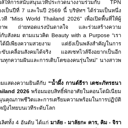
ส์ให้การสนับสนุนเวทีประกวดนางงามร่วมกับ
TPN
องเป็นปีที่
7
และในปี
2569
นี้ บริษัทฯ ได้ร่วมเป็นหนึ่ง
วที “
Miss World Thailand 2026”
เพื่อเปิดพื้นที่ให้ผู้
กยภาพ ถ่ายทอดแรงบันดาลใจ และร่วมสร้างความ
ห้กับสังคม ตามแนวคิด
Beauty with a Purpose “
เรา
ม่ไม่ได้มีเพียงความสวยงาม แต่ยังเป็นพลังสำคัญในการ
ขับเคลื่อนสังคมได้จริง แอสเซทไวส์จึงอยากเป็นอีก
นับสนุนทุกความฝันและการเติบโตของคนรุ่นใหม่” นางสาวพ
้ร่วมแสดงความยินดีกับ
“น้ำผึ้ง กานต์ธีรา เตชะภัทรธนา
ailand 2026
พร้อมมอบสิทธิ์พักอาศัยในคอนโดมิเนียม
สนุนคุณภาพชีวิตและการเตรียมความพร้อมในการปฏิบัติ
หญิงไทยบนเวทีระดับโลก
ลิศทั้ง
4
อันดับ ได้แก่
มาลัย - มาลัยกะ คาร
,
คิม - จิรา