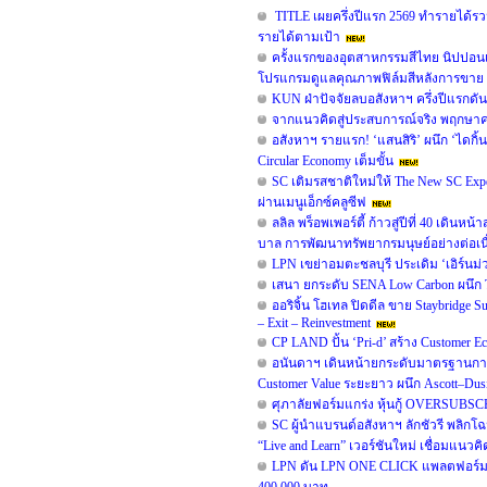
TITLE เผยครึ่งปีแรก 2569 ทำรายได้รวม
รายได้ตามเป้า
ครั้งแรกของอุตสาหกรรมสีไทย นิปปอน
โปรแกรมดูแลคุณภาพฟิล์มสีหลังการขาย 
KUN ฝ่าปัจจัยลบอสังหาฯ ครึ่งปีแรกดั
จากแนวคิดสู่ประสบการณ์จริง พฤกษาคว้ารา
อสังหาฯ รายแรก! ‘แสนสิริ’ ผนึก ‘ไดกิ้น
Circular Economy เต็มขั้น
SC เติมรสชาติใหม่ให้ The New SC Ex
ผ่านเมนูเอ็กซ์คลูซีฟ
ลลิล พร็อพเพอร์ตี้ ก้าวสู่ปีที่ 40 เดิน
บาล การพัฒนาทรัพยากรมนุษย์อย่างต่อเน
LPN เขย่าอมตะชลบุรี ประเดิม ‘เอิร์นม่ว
เสนา ยกระดับ SENA Low Carbon ผนึก TO
ออริจิ้น โฮเทล ปิดดีล ขาย Staybridge
– Exit – Reinvestment
CP LAND ปั้น ‘Pri-d’ สร้าง Customer E
อนันดาฯ เดินหน้ายกระดับมาตรฐานการ
Customer Value ระยะยาว ผนึก Ascott–D
ศุภาลัยฟอร์มแกร่ง หุ้นกู้ OVERSUBSC
SC ผู้นำแบรนด์อสังหาฯ ลักชัวรี พลิกโ
“Live and Learn” เวอร์ชันใหม่ เชื่อมแนวคิด
LPN ดัน LPN ONE CLICK แพลตฟอร์มสำ