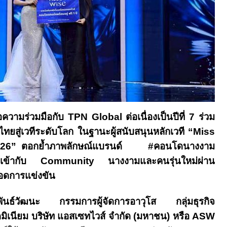
อความร่วมมือกับ
TPN Global
ต่อเนื่องเป็นปีที่
7
ร่วม
ไทยสู่เวทีระดับโลก ในฐานะผู้สนับสนุนหลักเวที “
Miss
026”
ตอกย้ำภาพลักษณ์แบรนด์
#
คอนโดนางงาม
ด์เข้ากับ
Community
นางงามและคนรุ่นใหม่ผ่าน
อดการแข่งขัน
์วัฒนะ กรรมการผู้จัดการอาวุโส กลุ่มธุรกิจ
มิเนียม บริษัท แอสเซทไวส์ จำกัด (มหาชน) หรือ
ASW