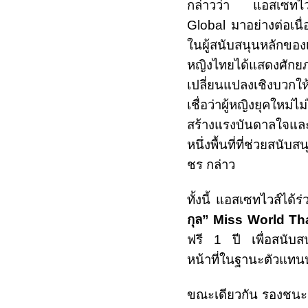
กล่าวว่า แอสเซทไว
Global
มาอย่างต่อเนื่
ในผู้สนับสนุนหลักของเ
หญิงไทยได้แสดงศั
เปลี่ยนแปลงเชิงบวกใ
เชื่อว่าผู้หญิงยุคให
สร้างแรงบันดาลใจและ
หนึ่งพื้นที่ที่ช่วยส
ชร กล่าว
ทั้งนี้ แอสเซทไวส์ได
กุล”
Miss World Th
ฟรี
1
ปี เพื่อสนับ
หน้าที่ในฐานะตัวแทน
ขณะเดียวกัน รองชนะเ