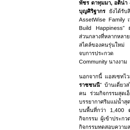
พัชร ดาทุมมา
,
อติน่
บุญศิริฐากร
ยังได้รับ
AssetWise Family
Build Happiness”
ส่วนกลางที่หลากหลา
สไตล์ของคนรุ่นใหม่ อ
จบการประกวด เพื่
Community
นางงาม
นอกจากนี้ แอสเซทไวส์ย
ราชชนนี
” บ้านเดี่ยวส
คน ร่วมกิจกรรมสุดเอ็
บรรยากาศริมแม่น้ำส
บนพื้นที่กว่า
1,400
กิจกรรม ผู้เข้าประก
กิจกรรมทดสอบความ