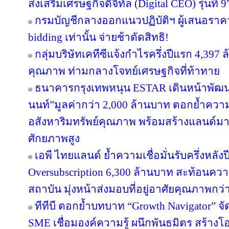
ส่งเสริมเศรษฐกิจดิจิทัล (Digital CEO) รุ่นที่ 9
กรมบัญชีกลางออกแนวปฏิบัติฯ ผู้เสนอราคา
bidding เท่านั้น จ่ายช้าตัดสิทธิ!
กลุ่มบริษัทเคทีซีแจ้งกำไรครึ่งปีแรก 4,397
คุณภาพ ท่ามกลางโจทย์เศรษฐกิจที่ท้าทาย
ธนาคารกรุงเทพหนุน ESTAR เดินหน้าพัฒนา
นนท์”มูลค่ากว่า 2,000 ล้านบาท ตอกย้ำความเ
อสังหาริมทรัพย์คุณภาพ พร้อมสร้างแลนด์ม
ศักยภาพสูง
เอพี ไทยแลนด์ ย้ำความเชื่อมั่นรับครึ่งหลังป
Oversubscription 6,300 ล้านบาท สะท้อนความ
สถาบัน มุ่งหน้าส่งมอบที่อยู่อาศัยคุณภาพกว
ทีทีบี ตอกย้ำบทบาท “Growth Navigator” จ
SME เชื่อมองค์ความรู้ ผนึกพันธมิตร สร้างโ