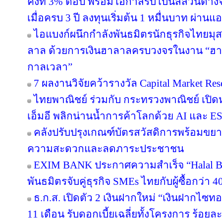
คงที่ 3% ต่อปี พร้อมโอกาสรับโบนัสส่วนต
เมื่อครบ 3 ปี ลงทุนเริ่มต้น 1 หมื่นบาท ผ่าน
ไอแบงก์ผนึกกำลังพันธมิตรนักธุรกิจไทยมุส
ลาล ด้วยการเงินฮาลาลครบวงจรในงาน “ฮา
กาลเวลา”
7 ผลงานวิจัยคว้ารางวัล Capital Market Res
ไทยพาณิชย์ ร่วมกับ กระทรวงพาณิชย์ เปิดห
เอ็มอี พลิกน่านน้ำการค้าโลกด้วย AI และ E
คลังปรับปรุงเกณฑ์บัตรสวัสดิการพร้อมขย
ความสะดวกและลดภาระประชาชน
EXIM BANK ประกาศความสำเร็จ “Halal Bri
พันธมิตรจับคู่ธุรกิจ SMEs ไทยกับผู้ซื้อกว่า 
ธ.ก.ส. เปิดตัว 2 เงินฝากใหม่ “เงินฝากไซ
11 เดือน รับดอกเบี้ยเฉลี่ยทั้งโครงการ ร้อยละ