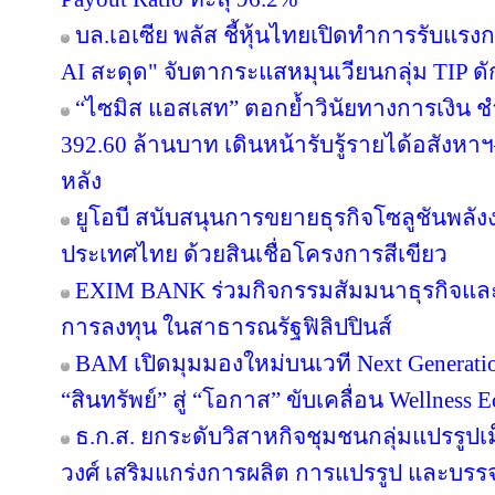
บล.เอเซีย พลัส ชี้หุ้นไทยเปิดทำการรับแรงก
AI สะดุด" จับตากระแสหมุนเวียนกลุ่ม TIP ด
“ไซมิส แอสเสท” ตอกย้ำวินัยทางการเงิน 
392.60 ล้านบาท เดินหน้ารับรู้รายได้อสังหาฯ–
หลัง
ยูโอบี สนับสนุนการขยายธุรกิจโซลูชันพลัง
ประเทศไทย ด้วยสินเชื่อโครงการสีเขียว
EXIM BANK ร่วมกิจกรรมสัมมนาธุรกิจแ
การลงทุน ในสาธารณรัฐฟิลิปปินส์
BAM เปิดมุมมองใหม่บนเวที Next Generatio
“สินทรัพย์” สู่ “โอกาส” ขับเคลื่อน Wellness 
ธ.ก.ส. ยกระดับวิสาหกิจชุมชนกลุ่มแปรรูปเ
วงศ์ เสริมแกร่งการผลิต การแปรรูป และบรรจุ