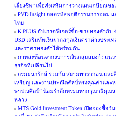
เลี้ยงชีพ” เพื่อส่งเสริมการวางแผนเกษียณข
PVD Insight ถอดรหัสพฤติกรรมการออม แ
ไทย
K PLUS อัปเกรดฟีเจอร์ซื้อ-ขายทองคำกับ 4
USD เสริมทัพเงินฝากสกุลเงินตราต่างประเทศ 
และราคาทองคำได้พร้อมกัน
ภาพสะท้อนจากงบการเงินกลุ่มแบงก์ : แน
ธุรกิจที่เปลี่ยนไป
กรมธนารักษ์ ร่วมกับ สยามพารากอน และศ
เหรียญ และงานประณีตศิลป์ทรงคุณค่าและหา
ษาปณศิลป์” น้อมรำลึกพระมหากรุณาธิคุณส
หลวง
MTS Gold Investment Token เปิดจองซื้อว