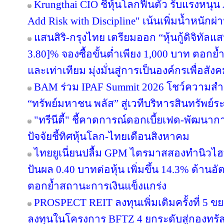
Krungthai CIO ชี้หุ้นโลกฟื้นตัว รับแรงหนุน
Add Risk with Discipline" เน้นเพิ่มน้ำหนักผ่
แสนสิริ-กรุงไทย เตรียมออก “หุ้นกู้ดิจิทัลแส
3.80]% จองซื้อขั้นต่ำเพียง 1,000 บาท ตอกย้ำ
และเท่าเทียม มุ่งมั่นสู่การเป็นองค์กรเพื่อสัง
BAM ร่วม IPAF Summit 2026 โชว์ความสำเร
“ทรัพย์มหาชน พลัส” สู่เวทีบริหารสินทรัพย์ระ
"ทรีนีตี้" ชี้คาดการณ์ดอกเบี้ยเฟด-พัฒนา
ปัจจัยชี้ทิศหุ้นโลก-ไทยเดือนสิงหาคม
ไทยยูเนี่ยนปลื้ม GPM ไตรมาสสองทำนิวไฮ
ปันผล 0.40 บาทต่อหุ้น เพิ่มขึ้น 14.3% ด้าน
ตอกย้ำสถานะการเงินแข็งแกร่ง
PROSPECT REIT ลงทุนเพิ่มเติมครั้งที่ 5 ข
ลงทุนในโครงการ BFTZ 4 ยกระดับสู่กองทร