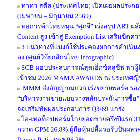
ทาทา สตีล (ประเทศไทย) เปิดเผยผลประกอ
(เมษายน – มิถุนายน 2569)
หอการค้าไทยหนุน “ศุภจี” เร่งสรุป ART ผลัก
Content สูง เข้าสู่ Exemption List เสริมข
3 แนวทางที่แบงก์ใช้ประคองผลการดำเนินงา
ลง (ศูนย์วิจัยกสิกรไทย Infographic)
SCB มอบประสบการณ์สุดเอ็กซ์คลูซีฟ พาผู
เข้าชม 2026 MAMA AWARDS ณ ประเทศญี่ปุ่
MMM ส่งสัญญาณบวก เร่งขยายพอร์ต รองรับอ
“บริหารงานขายแบบวางหลักประกันการซื้อ
จ่อเสริมทัพผลประกอบการ Q3/69 แกร่ง
ไอ-เทลท็อปฟอร์มโกยยอดขายครึ่งปีแรก 31
กวาด GPM 26.8% ผู้ถือหุ้นปลื้มรอรับปันผลร
Payout Ratio ทะลุ 96.2%