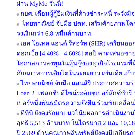
ผ่าน MyMo วันนี้!
กยศ. เตือนผู้กู้ยืมเงินที่ค้างชำระหนี้ ระว
ไทยพาณิชย์ จับมือ ปตท. เสริมศักยภาพโครงส
วงเงินกว่า 6.8 หมื่นล้านบาท
เอส โฮเทล แอนด์ รีสอร์ท (SHR) เตรียมออกหุ้
ดอกเบี้ย [4.40% - 4.60%] ต่อปี คาดเสนอขาย
โอกาสการลงทุนในหุ้นกู้ของธุรกิจโรงแรมที่ม
ศักยภาพการเติบโตในระยะยาว เช่นเดียวกับหุ
ไทยพาณิชย์ จับมือ แสนสิริ ประกาศความร่
Loan 2 แฟลกชิปดีไซน์ระดับซูเปอร์ลักซ์ชัวรี 
เบอร์หนึ่งพันธมิตรความยั่งยืน ร่วมขับเคลื่
ทีทีบี ยังคงรักษาแนวโน้มผลการดำเนินงา
สุทธิ 5,513 ล้านบาท ในไตรมาส 2 และ 10,6
ปี 2569 ด้านคุณภาพสินทรัพย์ยังคงมีเสถียรภาพ