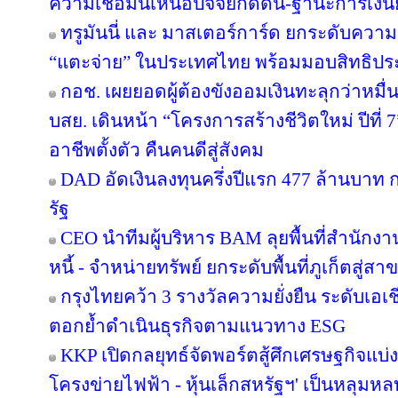
ความเชื่อมั่นเหนือปัจจัยกดดัน-ฐานะการเงินย
ทรูมันนี่ และ มาสเตอร์การ์ด ยกระดับความร
“แตะจ่าย” ในประเทศไทย พร้อมมอบสิทธิประโ
กอช. เผยยอดผู้ต้องขังออมเงินทะลุกว่าหมื่
บสย. เดินหน้า “โครงการสร้างชีวิตใหม่ ปีที่
อาชีพตั้งตัว คืนคนดีสู่สังคม
DAD อัดเงินลงทุนครึ่งปีแรก 477 ล้านบาท
รัฐ
CEO นำทีมผู้บริหาร BAM ลุยพื้นที่สำนักง
หนี้ - จำหน่ายทรัพย์ ยกระดับพื้นที่ภูเก็ตส
กรุงไทยคว้า 3 รางวัลความยั่งยืน ระดับเอเ
ตอกย้ำดำเนินธุรกิจตามแนวทาง ESG
KKP เปิดกลยุทธ์จัดพอร์ตสู้ศึกเศรษฐกิจแบ่งข
โครงข่ายไฟฟ้า - หุ้นเล็กสหรัฐฯ' เป็นหลุมหล