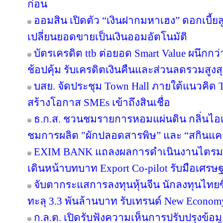
ก่อน
ออมสิน เปิดตัว “เงินฝากมหาเฮง” ดอกเบี้ยส
เปลี่ยนยอดขายเป็นเงินออมอัตโนมัติ
บัตรเครดิต ttb ต่อยอด Smart Value ผนึกกว
ช้อปคุ้ม รับเครดิตเงินคืนและส่วนลดรวมสูง
บสย. จัดประชุม Town Hall ภายใต้แนวคิด
สร้างโอกาส SMEs เข้าถึงสินเชื่อ
ธ.ก.ส. ชวนชมรายการหอมแผ่นดิน กลิ่นไอเ
ชมการผลิต "ผักปลอดสารพิษ” และ “สกินแ
EXIM BANK แถลงผลการดำเนินงานไตรมาส 2
เดินหน้าบทบาท Export Co-pilot รับมือเศรษฐ
จับตากระแสการลงทุนหุ้นจีน นักลงทุนไท
ทะลุ 3.3 พันล้านบาท รับเทรนด์ New Econom
ก.ล.ต. เปิดรับฟังความเห็นการปรับปรุงข้อ