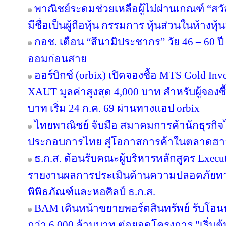
พาณิชย์ระดมช่วยเหลือผู้ไม่ผ่านเกณฑ์ “สวั
มีชื่อเป็นผู้ถือหุ้น กรรมการ หุ้นส่วนในห้างหุ้
กอช. เตือน “สึนามิประชากร” วัย 46 – 60 ปี 
ออมก่อนสาย
ออร์บิกซ์ (orbix) เปิดจองซื้อ MTS Gold In
XAUT มูลค่าสูงสุด 4,000 บาท สำหรับผู้จองซ
บาท เริ่ม 24 ก.ค. 69 ผ่านทางแอป orbix
ไทยพาณิชย์ จับมือ สมาคมการค้านักธุรกิจไ
ประกอบการไทย สู่โอกาสการค้าในตลาดฮ
ธ.ก.ส. ต้อนรับคณะผู้บริหารหลักสูตร Execut
รายงานผลการประเมินด้านความปลอดภัยทาง
พิพิธภัณฑ์และหอศิลป์ ธ.ก.ส.
BAM เดินหน้าขยายพอร์ตสินทรัพย์ รับโอน
กว่า 6,000 ล้านบาท ต่อยอดโครงการ "เริ่มต