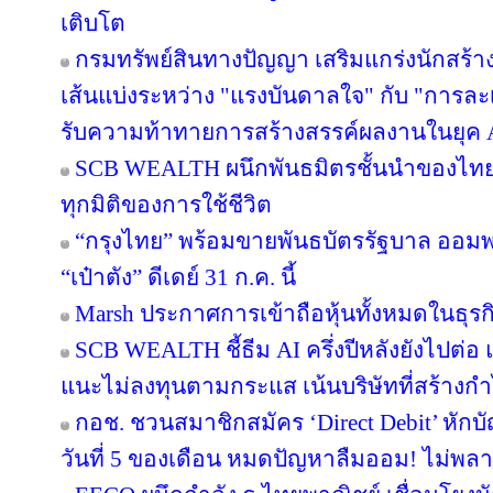
เติบโต
กรมทรัพย์สินทางปัญญา เสริมแกร่งนักสร้
เส้นแบ่งระหว่าง "แรงบันดาลใจ" กับ "การละเ
รับความท้าทายการสร้างสรรค์ผลงานในยุค 
SCB WEALTH ผนึกพันธมิตรชั้นนำของไทย คั
ทุกมิติของการใช้ชีวิต
“กรุงไทย” พร้อมขายพันธบัตรรัฐบาล ออม
“เป๋าตัง” ดีเดย์ 31 ก.ค. นี้
Marsh ประกาศการเข้าถือหุ้นทั้งหมดในธุร
SCB WEALTH ชี้ธีม AI ครึ่งปีหลังยังไปต่อ 
แนะไม่ลงทุนตามกระแส เน้นบริษัทที่สร้าง
กอช. ชวนสมาชิกสมัคร ‘Direct Debit’ หักบัญ
วันที่ 5 ของเดือน หมดปัญหาลืมออม! ไม่พล