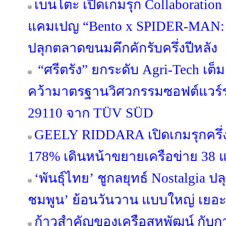
เบนโตะ เปิดเกมรุก Collaboration 
แคมเปญ “Bento x SPIDER-MA
ปลุกตลาดขนมคึกคักรับครึ่งปีหลัง
“ศรีตรัง” ยกระดับ Agri-Tech เต็
คว้ามาตรฐานวิศวกรรมซอฟต์แวร์ร
29110 จาก TÜV SÜD
GEELY RIDDARA เปิดเกมรุกครึ่งป
178% เดินหน้าขยายเครือข่าย 38 แ
‘พันธุ์ไทย’ ชูกลยุทธ์ Nostalgia 
ชมพูน’ ย้อนวันวาน แบบใหญ่ เยอะ
ก้าวสำคัญของเครือสหพัฒน์ กับ