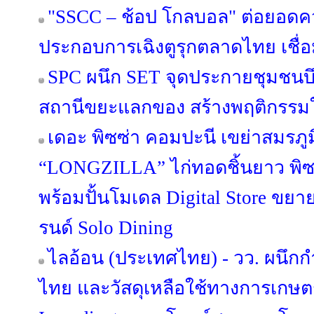
"SSCC – ช้อป โกลบอล" ต่อยอดคว
ประกอบการเฉิงตูรุกตลาดไทย เชื
SPC ผนึก SET จุดประกายชุมชนบึ
สถานีขยะแลกของ สร้างพฤติกรรมใหม
เดอะ พิซซ่า คอมปะนี เขย่าสมรภูม
“LONGZILLA” ไก่ทอดชิ้นยาว พิซ
พร้อมปั้นโมเดล Digital Store ขยา
รนด์ Solo Dining
ไลอ้อน (ประเทศไทย) - วว. ผนึก
ไทย และวัสดุเหลือใช้ทางการเกษตร 