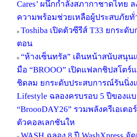
Cares’ ผนึกกำลังสภากาชาดไทย ล
ความพร้อมช่วยเหลือผู้ประสบภัยทั
Toshiba เปิดตัวซีรีส์ T33 ยกระดับ
ตอน
“ห้างเซ็นทรัล” เดินหน้าสนับสนุ
มือ “BROOO” เปิดแฟลกชิปสโตร์แห
ชิดลม ยกระดับประสบการณ์รันนิ่งแว
Lifestyle ฉลองครบรอบ 5 ปีของแบ
“BroooDAY26” รวมพลังครีเอเตอร์
ตัวคอลเลกชันให
WASH ฉลอง 8 ปี WashXpress จ