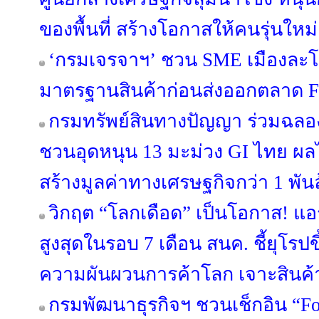
ของพื้นที่ สร้างโอกาสให้คนรุ่นใหม
‘กรมเจรจาฯ’ ชวน SME เมืองละโว
มาตรฐานสินค้าก่อนส่งออกตลาด 
กรมทรัพย์สินทางปัญญา ร่วมฉลอง
ชวนอุดหนุน 13 มะม่วง GI ไทย ผล
สร้างมูลค่าทางเศรษฐกิจกว่า 1 พั
วิกฤต “โลกเดือด” เป็นโอกาส! แอ
สูงสุดในรอบ 7 เดือน สนค. ชี้ยุโรปข
ความผันผวนการค้าโลก เจาะสินค้
กรมพัฒนาธุรกิจฯ ชวนเช็กอิน “Fo