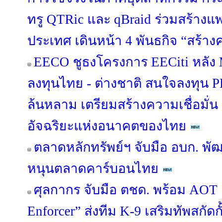
ทรู QTRic และ qBraid ร่วมสร้าง
ประเทศ เดินหน้า 4 พันธกิจ “สร้างค
EECO ชูธงโครงการ EECiti หลัง M
ลงทุนไทย - ต่างชาติ สนใจลงทุน P
ล้นหลาม เตรียมสร้างความเชื่อมั่น ปู
อัจฉริยะแห่งอนาคตของไทย
ตลาดหลักทรัพย์ฯ จับมือ อบก. พ
หนุนตลาดคาร์บอนไทย
ศุลกากร จับมือ ตชด. พร้อม AOT เ
Enforcer” ส่งทีม K-9 เสริมทัพสกัด