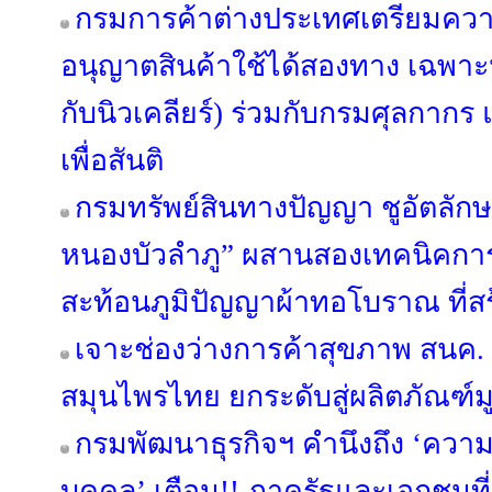
กรมการค้าต่างประเทศเตรียมคว
อนุญาตสินค้าใช้ได้สองทาง เฉพาะห
กับนิวเคลียร์) ร่วมกับกรมศุลกาก
เพื่อสันติ
กรมทรัพย์สินทางปัญญา ชูอัตลักษณ
หนองบัวลำภู” ผสานสองเทคนิคการ
สะท้อนภูมิปัญญาผ้าทอโบราณ ที่สร้
เจาะช่องว่างการค้าสุขภาพ สนค
สมุนไพรไทย ยกระดับสู่ผลิตภัณฑ์มู
กรมพัฒนาธุรกิจฯ คำนึงถึง ‘ควา
บุคคล’ เตือน!! ภาครัฐและเอกชนที่เ