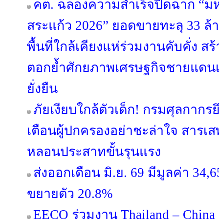
คต. ฉลองความสำเร็จปิดฉาก “
สระแก้ว 2026” ยอดขายทะลุ 33 ล
พื้นที่ใกล้เคียงแห่ร่วมงานคับคั่ง ส
ตอกย้ำศักยภาพเศรษฐกิจชายแดนเ
ยั่งยืน
ภัยเงียบใกล้ตัวเด็ก! กรมศุลกาก
เตือนผู้ปกครองอย่าชะล่าใจ สารเส
หลอนประสาทขั้นรุนแรง
ส่งออกเดือน มิ.ย. 69 มีมูลค่า 34
ขยายตัว 20.8%
EECO ร่วมงาน Thailand – China 