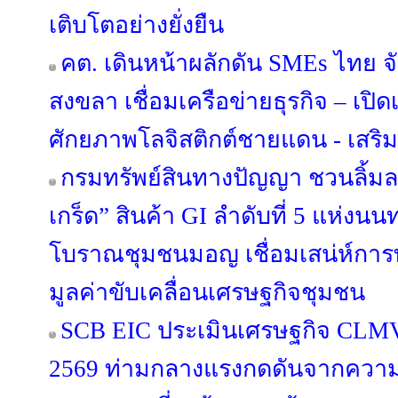
เติบโตอย่างยั่งยืน
คต. เดินหน้าผลักดัน SMEs ไทย จ
สงขลา เชื่อมเครือข่ายธุรกิจ – เปิดเ
ศักยภาพโลจิสติกต์ชายแดน - เสริ
กรมทรัพย์สินทางปัญญา ชวนลิ้ม
เกร็ด” สินค้า GI ลำดับที่ 5 แห่งนนท
โบราณชุมชนมอญ เชื่อมเสน่ห์การท่
มูลค่าขับเคลื่อนเศรษฐกิจชุมชน
SCB EIC ประเมินเศรษฐกิจ CLM
2569 ท่ามกลางแรงกดดันจากความข