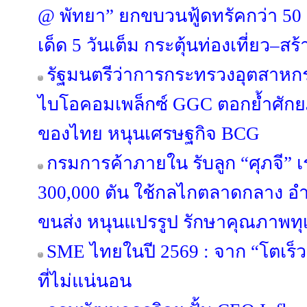
@ พัทยา” ยกขบวนฟู้ดทรัคกว่า 50 ร้
เด็ด 5 วันเต็ม กระตุ้นท่องเที่ยว–ส
รัฐมนตรีว่าการกระทรวงอุตสาหก
ไบโอคอมเพล็กซ์ GGC ตอกย้ำศักย
ของไทย หนุนเศรษฐกิจ BCG
กรมการค้าภายใน รับลูก “ศุภจี” เร
300,000 ตัน ใช้กลไกตลาดกลาง
ขนส่ง หนุนแปรรูป รักษาคุณภาพทุ
SME ไทยในปี 2569 : จาก “โตเร็ว
ที่ไม่แน่นอน