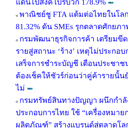
แดนไปสิงคโปร์บวก 178.9%
พาณิชย์ชู FTA แต้มต่อไทยในโลกก
81.32% ดัน SMEs รุกตลาดศักยภา
กรมพัฒนาธุรกิจการค้า เตรียมขีดชื
รายสู่สถานะ ‘ร้าง’ เหตุไม่ประกอบก
เสร็จการชำระบัญชี เตือนประชาชน
ต้องเช็คให้ชัวร์ก่อนว่าคู่ค้ารายนั้
ไม่
กรมทรัพย์สินทางปัญญา ผนึกกำลัง
ประกอบการไทย ใช้ “เครื่องหมา
ผลิตภัณฑ์” สร้างแบรนด์สู่ตลาดโล