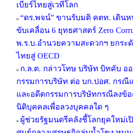
เบียร์ไทยสู่เวทีโลก
“ดร.พจน์” ขานรับมติ คตท. เดิน
ขับเคลื่อน 6 ยุทธศาสตร์ Zero Corr
พ.ร.บ.อำนวยความสะดวกฯ ยกระดั
ไทยสู่ OECD
ก.ล.ต. กล่าวโทษ บริษัท บิทคับ อ
กรรมการบริษัท ต่อ บก.ปอศ. กรณีแ
และอดีตกรรมการบริษัทกรณีลงข้
นิติบุคคลเพื่อลวงบุคคลใด ๆ
ผู้ช่วยรัฐมนตรีคลังชี้โลกยุคใหม่เ
ศูนย์กลางเศรษฐกิจลุ่มน้ำโขง หน