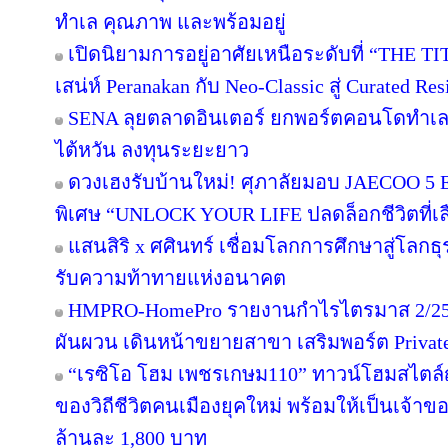
ทำเล คุณภาพ และพร้อมอยู่
เปิดนิยามการอยู่อาศัยเหนือระดับที่ “THE T
เสน่ห์ Peranakan กับ Neo-Classic สู่ Curated 
SENA ลุยตลาดอินเตอร์ ยกพอร์ตคอนโดทำเล
ไต้หวัน ลงทุนระยะยาว
ดวงเฮงรับบ้านใหม่! ศุภาลัยมอบ JAECOO 5 E
พิเศษ “UNLOCK YOUR LIFE ปลดล็อกชีวิตที่เล
แสนสิริ x ศศินทร์ เชื่อมโลกการศึกษาสู่โลกธุร
รับความท้าทายแห่งอนาคต
HMPRO-HomePro รายงานกำไรไตรมาส 2/256
ผันผวน เดินหน้าขยายสาขา เสริมพอร์ต Private B
“เรซิโอ โฮม เพชรเกษม110” ทาวน์โฮมสไตล์ญี
ของวิถีชีวิตคนเมืองยุคใหม่ พร้อมให้เป็นเจ้าของ
ล้านละ 1,800 บาท