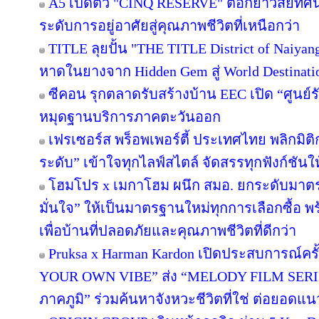
A5 เปิดตัว "CINQ RESERVE" ตอกย้ำวิสัยทัศน์
ระดับการอยู่อาศัยสู่คุณภาพชีวิตที่เหนือกว่า
TITLE ลุยปั้น "THE TITLE District of Naiyan
หาดในยางจาก Hidden Gem สู่ World Destinati
ซีคอน รุกตลาดรับสร้างบ้าน EEC เปิด “ศูนย์
หมุดฐานบริการภาคตะวันออก
เฟรเซอร์ส พร็อพเพอร์ตี้ ประเทศไทย พลิกมิติก
ระดับ” เข้าใจทุกไลฟ์สไตล์ จัดสรรทุกฟังก์ชันใ
โฮมโปร x เมกาโฮม ผนึก สมอ. ยกระดับมาตร
มั่นใจ” ให้เป็นมาตรฐานใหม่ทุกการเลือกซื้อ 
เพื่อบ้านที่ปลอดภัยและคุณภาพชีวิตที่ดีกว่า
Pruksa x Harman Kardon เปิดประสบการณ์คร
YOUR OWN VIBE” ส่ง “MELODY FILM SERIE
ภาคภูมิ” ร่วมค้นหาจังหวะชีวิตที่ใช่ ต่อยอดแนวคิด