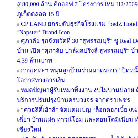
สู่ 80,000 ล้าน คิกออฟ 7 โครงการใหม่ H2/2569
ภูเก็ตตลอด 15 ปี
CP LAND ยกระดับธุรกิจโรงแรม ‘bedZ Hotel’ ช
‘Napster’ Brand Icon
ศุภาลัย รุกจังหวัดที่ 30 "สุพรรณบุรี" ชู Rea
บ้าน เปิด "ศุภาลัย ปาล์มสปริงส์ สุพรรณบุรี" บ้า
4.39 ล้านบาท
การเคหะฯ หนุนลูกบ้านร่วมมาตรการ "ปิดหนี้ไ
โอกาสทางการเงิน
หมดปัญหาผู้รับเหมาทิ้งงาน งบไม่บานปลาย ด
บริการปรับปรุงบ้านครบวงจร จากตราเพชร
“ควอลิตี้เฮ้าส์” จัดแคมเปญ “ล็อกดอกเบี้ย 0
เดี่ยว บ้านแฝด ทาวน์โฮม และคอนโดมิเนียม 
เชียงใหม่