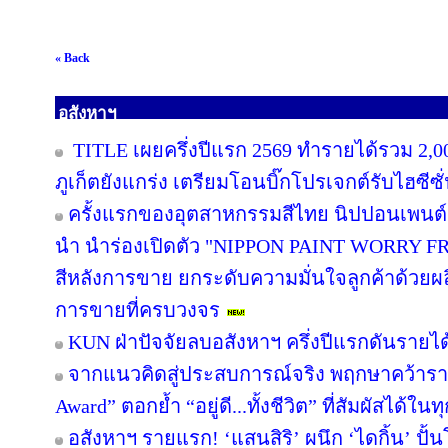
« Back
อสังหาฯ
TITLE เผยครึ่งปีแรก 2569 ทำรายได้รวม 2,0
ภูเก็ตยังแกร่ง เตรียมโอนบิ๊กโปรเจกต์รับไฮซีซ
ครั้งแรกของอุตสาหกรรมสีไทย นิปปอนเพนต์ผน
นำ นำร่องเปิดตัว "NIPPON PAINT WORRY F
สีหลังการขาย ยกระดับความมั่นใจลูกค้าด้วย
การขายที่ครบวงจร
KUN ฝ่าปัจจัยลบอสังหาฯ ครึ่งปีแรกดันรายไ
จากแนวคิดสู่ประสบการณ์จริง พฤกษาคว้ารางว
Award” ตอกย้ำ “อยู่ดี...ทั้งชีวิต” ที่สัมผัสได้ในท
อสังหาฯ รายแรก! ‘แสนสิริ’ ผนึก ‘ไดกิ้น’ ปั้