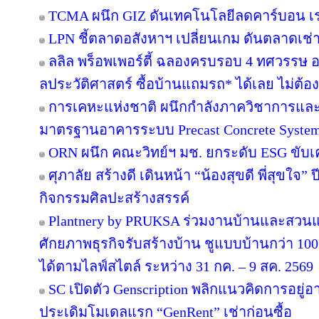
TCMA ผนึก GIZ ดันเทคโนโลยีลดคาร์บอน เร่ง
LPN ชี้ตลาดอสังหาฯ เปลี่ยนเกม ดันตลาดเช่า
ลลิล พร็อพเพอร์ตี้ ฉลองครบรอบ 4 ทศวรรษ อย
ลประวัติศาสตร์ ซื้อบ้านแถมรถ* ได้เลย ไม่ต้อง
การเคหะแห่งชาติ ผนึกกำลังภาควิชาการและ
มาตรฐานอาคารระบบ Precast Concrete Syste
ORN ผนึก คณะวิทย์ฯ มช. ยกระดับ ESG ขับเคล
ศุภาลัย สร้างดี เดินหน้า “น้องสุขดี พี่สุขใจ”
กิจกรรมศิลปะสร้างสรรค์
Plantnery by PRUKSA ร่วมงานบ้านและสวนแฟ
ศักยภาพธุรกิจรับสร้างบ้าน ชูแบบบ้านกว่า 100 
ได้ตามไลฟ์สไตล์ ระหว่าง 31 กค. – 9 สค. 2569
SC เปิดตัว Genscription พลิกแนวคิดการอยู่
ประเดิมโมเดลแรก “GenRent” เช่าก่อนซื้อ