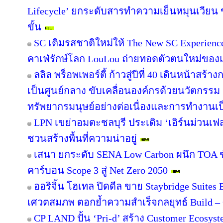
Lifecycle’ ยกระดับสารทำความเย็นหมุนเวียน ขั
ขั้น
SC เติมรสชาติใหม่ให้ The New SC Experien
คาเฟ่รักษ์โลก LouLou ถ่ายทอดตัวตนใหม่ของแ
ลลิล พร็อพเพอร์ตี้ ก้าวสู่ปีที่ 40 เดินหน้าสร้า
เป็นศูนย์กลาง ขับเคลื่อนองค์กรด้วยนวัตกรร
ทรัพยากรมนุษย์อย่างต่อเนื่องและการทำงานเป
LPN เขย่าอมตะชลบุรี ประเดิม ‘เอิร์นม่วนเฟส’
ชวนสร้างพื้นที่ความน่าอยู่
เสนา ยกระดับ SENA Low Carbon ผนึก TOA ขั
คาร์บอน Scope 3 สู่ Net Zero 2050
ออริจิ้น โฮเทล ปิดดีล ขาย Staybridge Suite
เศวตสมภพ ตอกย้ำความสำเร็จกลยุทธ์ Build – O
CP LAND ปั้น ‘Pri-d’ สร้าง Customer Ecosys