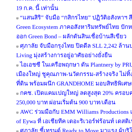
19 ก.ค. นี้ เท่านั้น
“แสนสิริ” จับมือ “กสิกรไทย” ปฏิวัติอสังหาฯ 
Green Ecosystem ภาคอสังหาริมทรัพย์ไทย ปักห
ออก Green Bond – ผลักดันสินเชื่อบ้านสีเขียว
ศุภาลัย จับมือกรุงไทย ปิดดีล SLL 2,242 ล้า
Living มุ่งสร้างการอยู่อาศัยอย่างยั่งยืน
ไอเอชซี ในเครือพฤกษา ดัน Plantnery by PRU
เมืองใหญ่ ชูคุณภาพ-นวัตกรรม-สร้างจริง ไม่ทิ
ที่ดิน พร้อมผนึก GRANDHOME มอบสิทธิพิเศษ
กคช. เปิดแคมเปญใหญ่ ลดสูงสุด 20% ครอบคล
250,000 บาท ผ่อนเริ่มต้น 900 บาท/เดือน
AWC ร่วมมือกับ EMM Williams Productions เต
of Eywa ที่ เอเชียทีค เดอะริเวอร์ฟร้อนท์ เดสติเ
ศุภาลัย ชี้เทรนด์ Ready to Move มาแรง ผู้บร