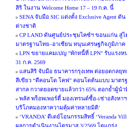
สิริ ในงาน Welcome Home 17 – 19 ก.ค. นี้
SENA จับมือ SIC แต่งตั้ง Exclusive Agent ดั
ต่างชาติ
CP LAND ดันศูนย์ประชุมไคซ์ฯ ขอนแก่น สู่ไม
มาตรฐานไทย–อาเซียน หนุนเศรษฐกิจภูมิภาค
LPN ขยายแคมเปญ "พักหนี้ที่ LPN" รับแรงหน
31 ก.ค. 2569
แสนสิริ จับมือ ธนาคารกรุงเทพ ต่อยอดกลยุทธ์คว
สีเขียว “ดีคอนโด โคฟ” คอนโดต้นแบบ มาตร
สากล กวาดยอดขายแล้วกว่า 65% ตอกย้ำผู้นำที่ไ
พลัส พร็อพเพอร์ตี้ มองเทรนด์ซื้อ-เช่าอสังหาฯ 
บริโภคมองหาความคุ้มค่าหลายมิติ’
‘VRANDA’ ดีเดย์โอนกรรมสิทธิ์ ‘Veranda Villas
ผลการดำเนินงานไตรมาส 3/2569 โตแกร่ง