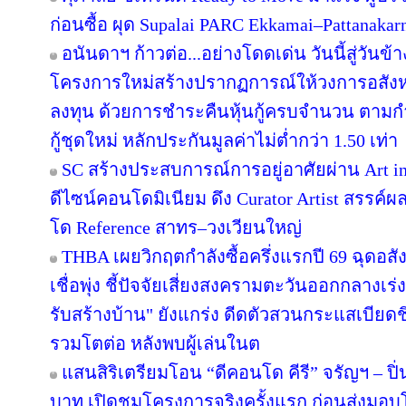
ก่อนซื้อ ผุด Supalai PARC Ekkamai–Pattanaka
อนันดาฯ ก้าวต่อ...อย่างโดดเด่น วันนี้สู่วันข
โครงการใหม่สร้างปรากฏการณ์ให้วงการอสังห
ลงทุน ด้วยการชำระคืนหุ้นกู้ครบจำนวน ตาม
กู้ชุดใหม่ หลักประกันมูลค่าไม่ต่ำกว่า 1.50 เท่า
SC สร้างประสบการณ์การอยู่อาศัยผ่าน Art in
ดีไซน์คอนโดมิเนียม ดึง Curator Artist สรรค
โด Reference สาทร–วงเวียนใหญ่
THBA เผยวิกฤตกำลังซื้อครึ่งแรกปี 69 ฉุดอสั
เชื่อพุ่ง ชี้ปัจจัยเสี่ยงสงครามตะวันออกกลางเ
รับสร้างบ้าน" ยังแกร่ง ดีดตัวสวนกระแสเบียดชิ
รวมโตต่อ หลังพบผู้เล่นในต
แสนสิริเตรียมโอน “ดีคอนโด คีรี” จรัญฯ – ปิ่
บาท เปิดชมโครงการจริงครั้งแรก ก่อนส่ง