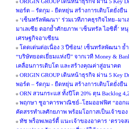
ORIGIN GROUP เดินหน้าธุรกิจ ผ่าน 5 Key Dr
พอร์ต – รัดกุม - ยืดหยุ่น สร้างการเติบโตยั่งยืน
‘เซ็นทรัลพัฒนา’ ร่วมเวทีภาคธุรกิจไทย–มา
มาเลเซีย ตอกย้ำศักยภาพ ‘เซ็นทรัล ไอซิตี้’ 
เศรษฐกิจอาเซียน
โดดเด่นต่อเนื่อง 3 ปีซ้อน! เซ็นทรัลพัฒนา ย้
“บริษัทยอดเยี่ยมแห่งปี” จากเวที Money & Ban
เคลื่อนการเติบโต และสร้างคุณค่าสู่อนาคต
ORIGIN GROUP เดินหน้าธุรกิจ ผ่าน 5 Key Dr
พอร์ต – รัดกุม - ยืดหยุ่น สร้างการเติบโตยั่งยืน
ORN สวนกระแส ทั้งปีโต 20% ตุน Backlog 4,2
พฤกษา ชูอาคารพาณิชย์–โฮมออฟฟิศ “ออกแบบเพ
คัดสรรทำเลศักยภาพ พร้อมโอกาสเป็นเจ้าของ
ทัช พร็อพเพอร์ตี้ แนะเจ้าของอาคาร ‘ตรว