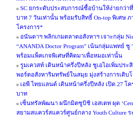
SC ยกระดับประสบการณ์ซื้อบ้านให้ง่ายกว่าที
บาท 7 วันเท่านั้น พร้อมรับสิทธิ์ On-top พิเศษ
โครงการ*
อนันดาฯ พลิกเกมตลาดอสังหาฯ เจาะกลุ่ม Niche
“ANANDA Doctor Program" เน้นกลุ่มแพทย์ ชู 
พร้อมแพ็คเกจพิเศษที่คิดมาเพื่อหมอเท่านั้น
รูมเควสท์ เดินหน้าครึ่งปีหลัง ชูเอไอเพิ่มปร
พอร์ตอสังหาริมทรัพย์ในสมุย มุ่งสร้างการเ
เอพี ไทยแลนด์ เดินหน้าครึ่งปีหลัง เปิด 27 โ
บาท
เซ็นทรัลพัฒนา ผนึกมิตซูบิชิ เอสเตท ผุด ‘C
สยามสแควร์สแควร์ศูนย์กลาง Youth Culture ร