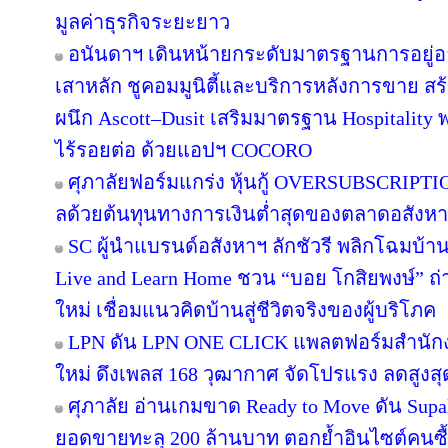
มูลค่าธุรกิจระยะยาว
อนันดาฯ เดินหน้ายกระดับมาตรฐานการอยู่
เสาหลัก ชูคอมมูนิตี้และบริการหลังการขาย สร
ผนึก Ascott–Dusit เสริมมาตรฐาน Hospitalit
ไร้รอยต่อ ด้วยแอปฯ COCORO
ศุภาลัยฟอร์มแกร่ง หุ้นกู้ OVERSUBSCRIPTION
ลด้วยต้นทุนทางการเงินต่ำสุดของตลาดอสังห
SC ผู้นำแบรนด์อสังหาฯ ลักชัวรี พลิกโฉมบ้านเ
Live and Learn Home ชวน “บอย โกสิยพงษ์” ถ่า
ใหม่ เชื่อมแนวคิดบ้านสู่ชีวิตจริงของผู้บริโภค
LPN ดัน LPN ONE CLICK แพลตฟอร์มสำนักง
ใหม่ ดึงเพลส 168 วุฒากาศ จัดโปรแรง ลดสูงสุ
ศุภาลัย อ่านเกมขาด Ready to Move ดัน Supa
ยอดขายทะลุ 200 ล้านบาท ตอกย้ำอินไซต์คนซื้อย