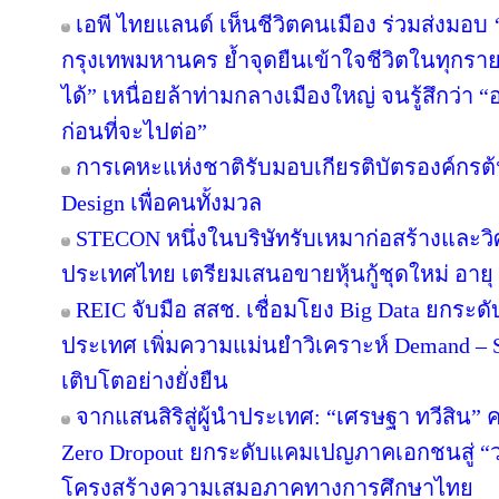
เอพี ไทยแลนด์ เห็นชีวิตคนเมือง ร่วมส่งมอบ ‘เก
กรุงเทพมหานคร ย้ำจุดยืนเข้าใจชีวิตในทุกรายละเ
ได้” เหนื่อยล้าท่ามกลางเมืองใหญ่ จนรู้สึกว่า “อ
ก่อนที่จะไปต่อ”
การเคหะแห่งชาติรับมอบเกียรติบัตรองค์กรต้
Design เพื่อคนทั้งมวล
STECON หนึ่งในบริษัทรับเหมาก่อสร้างและ
ประเทศไทย เตรียมเสนอขายหุ้นกู้ชุดใหม่ อายุ 3
REIC จับมือ สสช. เชื่อมโยง Big Data ยกระด
ประเทศ เพิ่มความแม่นยำวิเคราะห์ Demand – S
เติบโตอย่างยั่งยืน
จากแสนสิริสู่ผู้นำประเทศ: “เศรษฐา ทวีสิน” ค
Zero Dropout ยกระดับแคมเปญภาคเอกชนสู่ “
โครงสร้างความเสมอภาคทางการศึกษาไทย