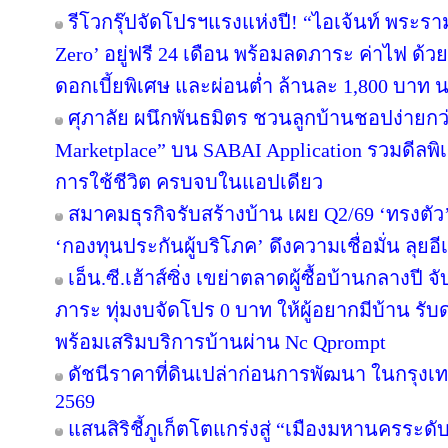
รีโวกรุ๊ปจัดโปรฯแรงแห่งปี! “ไอเจ้นท์ พระร
Zero’ อยู่ฟรี 24 เดือน พร้อมลดภาระ ค่าไฟ ด้ว
ดอกเบี้ยพิเศษ และผ่อนต่ำ ล้านละ 1,800 บาท 
ศุภาลัย ผนึกพันธมิตร ชวนลูกบ้านชอปง่ายกว่า
Marketplace” บน SABAI Application รวมดีลพิ
การใช้ชีวิต ครบจบในแอปเดียว
สมาคมธุรกิจรับสร้างบ้าน เผย Q2/69 ‘ทรงตัว
‘กองทุนประกันผู้บริโภค’ ดึงความเชื่อมั่น ลุยอ
เอ็น.ซี.เฮ้าส์ซิ่ง เขย่าตลาดผู้ซื้อบ้านกลางป
ภาระ ทุ่มงบจัดโปร 0 บาท ให้ผู้อยากมีบ้าน รับ
พร้อมเสริมบริการบ้านผ่าน Nc Qprompt
ดัชนีราคาที่ดินเปล่าก่อนการพัฒนา ในกรุงเ
2569
แสนสิริชี้ภูเก็ตโตแกร่งสู่ “เมืองมหานครระ