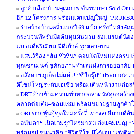
ลูกค้าเลือกบ้านคุณภาพ ดันพฤกษา Sold Out แ
อีก 12 โครงการ พร้อมแคมเปญใหญ่ "PRUKS
รับสร้างบ้านครึ่งแรกปี 69 แป้ก ครึ่งปีหลังสัญ
กระบวนทัพรับมือต้นทุนผันผวน ส่งแบรนด์น้อง
แบรนด์พรีเมี่ยม พีดีเฮ้าส์ รุกตลาดบน
แสนสิริส่ง “ฮับ หัวหิน” คอนโดใหม่แต่งครบ เร
ทุกเซกเมนต์ ชูศักยภาพทำเลแห่งการอยู่อาศัย
อสังหาฯ ภูเก็ตไม่แผ่ว! “ซีวีกรุ๊ป” ประกาศค
ดีไซน์ใหญ่ระดับเอเชีย พร้อมเดินหน้างานก่อสร
DRT ก้าวข้ามความท้าทายตลาดวัสดุก่อสร้างครึ
ตลาดต่อเติม–ซ่อมแซม พร้อมขยายฐานลูกค้าใ
ORI ขายหุ้นกู้ชุดใหม่ครั้งที่ 2/2569 ดีมานด์ล
อนันดาฯ เปิดเกมรุกไตรมาส 3 ส่งแคมเปญ 
พร้อมอยู่ ชูแนวคิด “ชีวิตที่ใช่ มีได้เลย” เร่