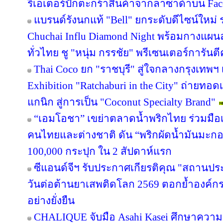
รีเอเตอร์ปักตะกร้าสินค้าจากลาซาด้าบน Face
แบรนด์รังนกแท้ "Bell" ยกระดับดีไซน์ใหม่ ร
Chuchai Influ Diamond Night พร้อมกางแผ
ทั่วไทย ชู "หนุ่ม กรรชัย" พรีเซนเตอร์การัน
Thai Coco ยก "ราชบุรี" สู่ใจกลางกรุงเทพฯ 
Exhibition "Ratchaburi in the City" ถ่ายท
แกนิก สู่การเป็น "Coconut Specialty Brand"
“เอมโอชา” เขย่าตลาดน้ำพริกไทย ร่วมมือเ
คนไทยและต่างชาติ ดัน “พริกผัดน้ำมันมะ
100,000 กระปุก ใน 2 สัปดาห์แรก
ซีแอนด์จีฯ รับประกาศเกียรติคุณ "สถานปร
วันต่อต้านยาเสพติดโลก 2569 ตอกย้ำองค์กร
อย่างยั่งยืน
CHALIQUE จับมือ Asahi Kasei ศึกษาความเ