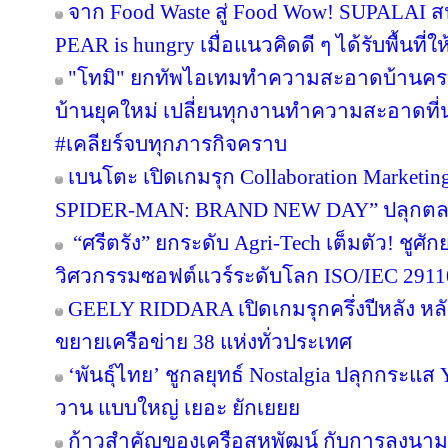
จาก Food Waste สู่ Food Wow! SUPALAI สน
PEAR is hungry เมื่อแนวคิดดี ๆ ได้รับพื้นที่ใ
"โทมิ" ยกทัพไอเทมทำความสะอาดบ้านครบว
บ้านยุคใหม่ เปลี่ยนทุกงานทำความสะอาดที่น่า
#เคลียร์จบทุกภารกิจคราบ
เบนโตะ เปิดเกมรุก Collaboration Marketin
SPIDER-MAN: BRAND NEW DAY” ปลุกตลาดข
“ศรีตรัง” ยกระดับ Agri-Tech เต็มตัว! ชู
วิศวกรรมซอฟต์แวร์ระดับโลก ISO/IEC 291
GEELY RIDDARA เปิดเกมรุกครึ่งปีหลัง หล
ขยายเครือข่าย 38 แห่งทั่วประเทศ
‘พันธุ์ไทย’ ชูกลยุทธ์ Nostalgia ปลุกกระแส
วาน แบบใหญ่ เยอะ ยักเยยย
ก้าวสำคัญของเครือสหพัฒน์ กับการลงนาม