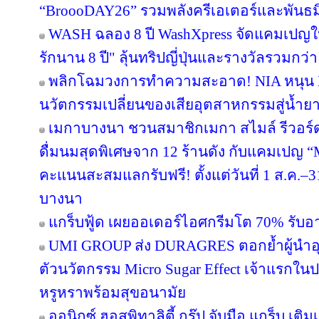
“BroooDAY26” รวมพลังครีเอเตอร์และพันธม
WASH ฉลอง 8 ปี WashXpress จัดแคมเปญใหญ
รักนาน 8 ปี" ลุ้นทริปญี่ปุ่นและรางวัลรวมกว่า 
พลิกโฉมวงการทำความสะอาด! NIA หนุน BWC
นวัตกรรมเปลี่ยนของเสียอุตสาหกรรมสู่น้ำยาถ
เมกาบางนา ชวนสมาชิกเมกา สไมล์ รีวอร์ด ส
ดื่มนมสุดพิเศษจาก 12 ร้านดัง กับแคมเปญ
คะแนนสะสมแลกรับฟรี! ตั้งแต่วันที่ 1 ส.ค.–3
บางนา
แกร็บฟู้ด เผยออเดอร์ไอศกรีมโต 70% รับอาน
UMI GROUP ส่ง DURAGRES ตอกย้ำผู้นำอุ
ตัวนวัตกรรม Micro Sugar Effect เจ้าแรก
หรูหราพร้อมสุขอนามัย
ออนิกซ์ ฮอสพิทาลิตี้ กรุ๊ป จับมือ แกร็บ เต