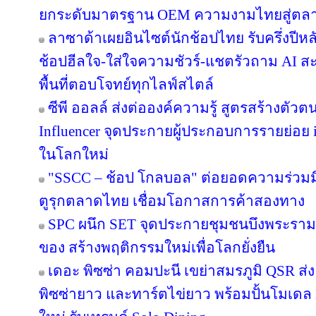
ยกระดับมาตรฐาน OEM ความงามไทยสู่ตล
ลาซาด้าเผยอินไซต์นักช้อปไทย รับครึ่งปีหล
ช้อปฮีลใจ-ใส่ใจความชัวร์-แชตรัวถาม AI
พื้นที่ตอบโจทย์ทุกไลฟ์สไตล์
ซีพี ออลล์ ส่งต่อองค์ความรู้ สูตรสร้างตั
Influencer จุดประกายผู้ประกอบการรายย่อย in
ในโลกใหม่
"SSCC – ช้อป โกลบอล" ต่อยอดความร่วมมื
ตูรุกตลาดไทย เชื่อมโอกาสการค้าสองทาง
SPC ผนึก SET จุดประกายชุมชนบึงพระราม
ของ สร้างพฤติกรรมใหม่เพื่อโลกยั่งยืน
เดอะ พิซซ่า คอมปะนี เขย่าสมรภูมิ QSR ส
พิซซ่ายาว และทาร์ตไข่ยาว พร้อมปั้นโมเดล 