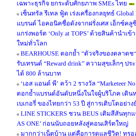
เฉพาะธุรกิจ ยกระดับศักยภาพ SMEs ไทย
เซ็นทรัล รีเทล ฟู้ด เร่งเครื่องกลยุทธ์ Glo
แบรนด์ ไอคอนิคชื่อดังจากฝรั่งเศส เอ็กซ์คลูซ
แกร่งพอร์ต ‘Only at TOPS’ ด้วยสินค้านำเข
ใหม่ทั่วโลก
BEARHOUSE ตอกย้ำ “ตัวจริงของตลาดชานม”
รับเทรนด์ “Reward drink” ความสุขเล็กๆ ประจ
ได้ 800 ล้านบาท
‘เอส แอนด์ พี’ คว้า 2 รางวัล “Marketeer N
ตอกย้ำแบรนด์อันดับหนึ่งในใจผู้บริโภค เด
เบเกอรี่ ของไทยกว่า 53 ปี สู่การเติบโตอย่างยั
LINE STICKERS ชวน BEUS เติมสีสันทุกแ
AS ONE’ ก่อนนับถอยหลังสู่คอนเสิร์ตใหญ่
มากกว่าเน็ตบ้าน แต่คือการดูแลชีวิต! ทรูอ