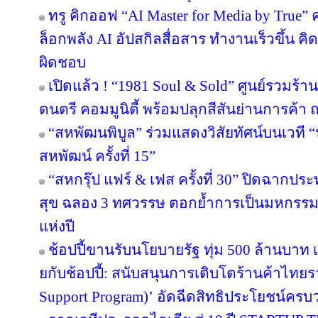
ทรู คิกออฟ “AI Master for Media by True” ค
ล็อกพลัง AI อัปสกิลสื่อสาร ทำงานเร็วขึ้น คิ
ผิดชอบ
เปิดแล้ว ! “1981 Soul & Sold” ศูนย์รวมร้
ดนตรี คอมมูนิตี้ พร้อมปลุกสีสันย่านการค
“สหพัฒนพิบูล” ร่วมแสดงวิสัยทัศน์บนเวที “น
สหพัฒน์ ครั้งที่ 15”
“สหกรุ๊ป แฟร์ & เฟส ครั้งที่ 30” ปิดฉาก
สุข ฉลอง 3 ทศวรรษ ตอกย้ำการเป็นมหกรรมง
แห่งปี
ช้อปปี้ขานรับนโยบายรัฐ ทุ่ม 500 ล้านบา
ยกับช้อปปี้: สนับสนุนการเติบโตร้านค้าไท
Support Program)’ อัดฉีดสิทธิประโยชน์ครบ