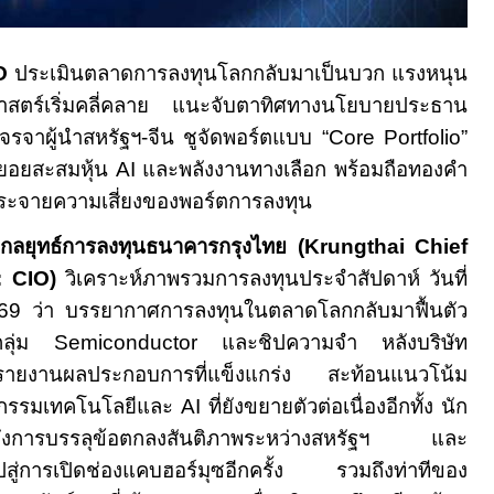
O
ประเมินตลาดการลงทุนโลกกลับมาเป็นบวก แรงหนุน
ศาสตร์เริ่มคลี่คลาย แนะจับตาทิศทางนโยบายประธาน
รจาผู้นำสหรัฐฯ-จีน ชูจัดพอร์ตแบบ “
Core Portfolio
”
ยอยสะสมหุ้น
AI
และพลังงานทางเลือก พร้อมถือทองคำ
กระจายความเสี่ยงของพอร์ตการลงทุน
มกลยุทธ์การลงทุนธนาคารกรุงไทย
(
Krungthai Chief
:
CIO
)
วิเคราะห์ภาพรวมการลงทุนประจำสัปดาห์ วันที่
569
ว่า บรรยากาศการลงทุนในตลาดโลกกลับมาฟื้นตัว
กลุ่ม
Semiconductor
และชิปความจำ หลังบริษัท
รายงานผลประกอบการที่แข็งแกร่ง สะท้อนแนวโน้ม
หกรรมเทคโนโลยีและ
AI
ที่ยังขยายตัวต่อเนื่องอีกทั้ง นัก
งถึงการบรรลุข้อตกลงสันติภาพระหว่างสหรัฐฯ และ
ู่การเปิดช่องแคบฮอร์มุซอีกครั้ง รวมถึงท่าทีของ