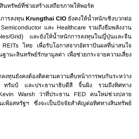
นทรัพย์ที่ช่วยสร้างเสถียรภาพให้พอร์ต
นการลงทุน
Krungthai CIO
ยังคงให้น้ำหนักเชิงบวกต่อ
, Semiconductor
และ
Healthcare
รวมถึงธีมพลังงาน
les
/
Grid
) และยังให้น้ำหนักการลงทุนในญี่ปุ่นและจีน
น
REITs
ไทย เพื่อรับโอกาสจากอัตราปันผลที่น่าสนใจ
านะสินทรัพย์รักษามูลค่า เพื่อช่วยกระจายความเสี่ยง
 นักลงทุนยังคงต้องติดตามความคืบหน้าการพบกันระหว่าง
 ทรัมป์ และประธานาธิบดีสี จิ้นผิง รวมถึงทิศทาง
Kevin Warsh
ว่าที่ประธาน
FED
คนใหม่ช่วงปลาย
นเฟ้อสหรัฐฯ ซึ่งจะเป็นปัจจัยสำคัญต่อทิศทางสินทรัพย์