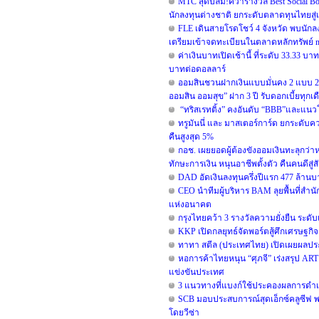
MTC สุดปลื้ม!คว้ารางวัล Best Social B
นักลงทุนต่างชาติ ยกระดับตลาดทุนไทยสู่
FLE เดินสายโรดโชว์ 4 จังหวัด พบนักล
เตรียมเข้าจดทะเบียนในตลาดหลักทรัพย์ 
ค่าเงินบาทเปิดเช้านี้ ที่ระดับ 33.33 บ
บาทต่อดอลลาร์
ออมสินชวนฝากเงินแบบมั่นคง 2 แบบ 2 สไ
ออมสิน ออมสุข” ฝาก 3 ปี รับดอกเบี้ยทุกเ
“ทริสเรทติ้ง” คงอันดับ “BBB”และแนวโ
ทรูมันนี่ และ มาสเตอร์การ์ด ยกระดับ
คืนสูงสุด 5%
กอช. เผยยอดผู้ต้องขังออมเงินทะลุกว่าห
ทักษะการเงิน หนุนอาชีพตั้งตัว คืนคนดีสู่
DAD อัดเงินลงทุนครึ่งปีแรก 477 ล้าน
CEO นำทีมผู้บริหาร BAM ลุยพื้นที่สำนั
แห่งอนาคต
กรุงไทยคว้า 3 รางวัลความยั่งยืน ระด
KKP เปิดกลยุทธ์จัดพอร์ตสู้ศึกเศรษฐกิจแ
ทาทา สตีล (ประเทศไทย) เปิดเผยผลประ
หอการค้าไทยหนุน “ศุภจี” เร่งสรุป ART ผ
แข่งขันประเทศ
3 แนวทางที่แบงก์ใช้ประคองผลการดำเนิน
SCB มอบประสบการณ์สุดเอ็กซ์คลูซีฟ 
โดยวีซ่า