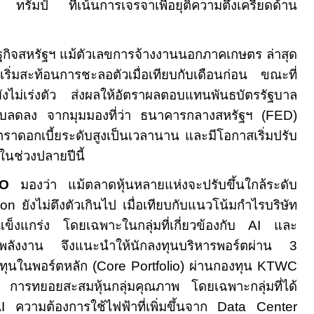
 ทรัมป์ ที่เน้นการเจรจาเพื่อยุติความตึงเครียดด้าน
ฐกิจสหรัฐฯ แม้ตัวเลขการจ้างงานนอกภาคเกษตร ล่าสุด
ริ่มสะท้อนการชะลอตัวเมื่อเทียบกับเดือนก่อน ขณะที่
ยังไม่เร่งตัว ส่งผลให้อัตราผลตอบแทนพันธบัตรรัฐบาล
ับลดลง จากมุมมองที่ว่า ธนาคารกลางสหรัฐฯ (
FED
)
ตราดอกเบี้ยระดับสูงเป็นเวลานาน และมีโอกาสเริ่มปรับ
วในช่วงปลายปีนี้
IO
มองว่า แม้ตลาดหุ้นหลายแห่งจะปรับขึ้นใกล้ระดับ
tion
ยังไม่ตึงตัวเกินไป เมื่อเทียบกับแนวโน้มกำไรบริษัท
ตแข็งแกร่ง โดยเฉพาะในกลุ่มที่เกี่ยวข้องกับ
AI
และ
านพลังงาน จึงแนะนำให้นักลงทุนบริหารพอร์ตผ่าน
3
ทุนในพอร์ตหลัก (
Core Portfolio
) ผ่านกองทุน
KTWC
ยง การทยอยสะสมหุ้นกลุ่มคุณภาพ โดยเฉพาะกลุ่มที่ได้
AI
ความต้องการใช้ไฟฟ้าที่เพิ่มขึ้นจาก
Data Center