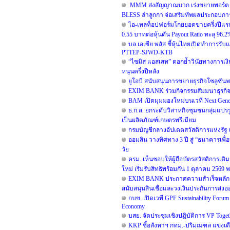
MMM ส่งสัญญาณบวก เร่งขยายพอร์ต รอ
BLESS ลำลูกกา จ่อเสริมทัพผลประกอบการ
ไอ-เทลท็อปฟอร์มโกยยอดขายครึ่งปีแรก 
0.55 บาทต่อหุ้นดัน Payout Ratio ทะลุ 96.2
บล.เอเซีย พลัส ชี้หุ้นไทยเปิดทำการรับแ
PTTEP-SJWD-KTB
“ไซมิส แอสเสท” ตอกย้ำวินัยทางการเงิ
หนุนครึ่งปีหลัง
ยูโอบี สนับสนุนการขยายธุรกิจโซลูชันพ
EXIM BANK ร่วมกิจกรรมสัมมนาธุรกิ
BAM เปิดมุมมองใหม่บนเวที Next Generat
ธ.ก.ส. ยกระดับวิสาหกิจชุมชนกลุ่มแปรร
เป็นผลิตภัณฑ์เกษตรพรีเมียม
กรมบัญชีกลางอัปเดตสวัสดิการแห่งรัฐ 
ออมสิน วางทิศทาง 3 ปี สู่ “ธนาคารเพื่
วัย
ครม. เห็นชอบให้ผู้ถือบัตรสวัสดิการเดิม
ใหม่ เริ่มรับสิทธิพร้อมกัน 1 ตุลาคม 2
EXIM BANK ประกาศความสำเร็จหลักสูตร E
สนับสนุนสินเชื่อและวงเงินประกันการส่ง
กบข. เปิดเวที GPF Sustainability For
Economy
บสย. จัดประชุมเชิงปฏิบัติการ VP Togethe
KKP ชี้อสังหาฯ กทม.-ปริมณฑล แข่งเดือ