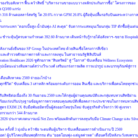
งรับอสังหาฯ ฟื้น คว้าสิทธิ์ “บริหารงานขายแบบวางหลักประกันการซื้อ” โครงการของ
 Q3/69 แกร่ง
316 ล้านดอลลาร์สหรัฐ โต 20.6% กวาด GPM 26.8% ผู้ถือหุ้นปลื้มรอรับปันผลระหว่างกาล
%
รงกระแทก "ดอกเบี้ยสูง-น้ำมันพุ่ง-AI สะดุด" จับตากระแสหมุนเวียนกลุ่ม TIP ดักซื้อหุ้นเด่น
น ชำระหุ้นกู้ครบตามกำหนด 392.60 ล้านบาท เดินหน้ารับรู้รายได้อสังหาฯ–ขยาย Hospitali
ลังงานยั่งยืนของ SP Group ในประเทศไทย ด้วยสินเชื่อโครงการสีเขียว
จและสำรวจศักยภาพการค้าและการลงทุน ในสาธารณรัฐฟิลิปปินส์
ion Healthcare 2026 ชูศักยภาพ “สินทรัพย์” สู่ “โอกาส” ขับเคลื่อน Wellness Ecosystem
ูปเม็ดมะม่วงหิมพานต์สว่างวีระวงศ์ เสริมแกร่งการผลิต การแปรรูป และบรรจุภัณฑ์สู่การ
เดือนสิงหาคม 2569 จ่ายอะไรบ้าง
อทุกชีวิต” ขับเคลื่อน 3 เสาหลัก พร้อมยกระดับการออม สินเชื่อ และบริการเพื่อคนไทยทุกช่ว
รับสิทธิต่อเนื่องถึง 30 กันยายน 2569 และให้กลุ่มผู้ผ่านคุณสมบัติและกลุ่มทบทวนสิทธิผ่าน
569 พร้อมเร่งปรับปรุงฐานข้อมูลการตรวจสอบคุณสมบัติเพื่อลดภาระประชาชนในการทบทวนสิท
XIM 2X จับมือพันธมิตรปั้นผู้ส่งออกไทยรุ่นใหม่ จับคู่ธุรกิจสำเร็จกว่า 90 คู่เจรจา
ออกรวมกว่า 544 ล้านบาท
um 2026 ประกาศเจตนารมณ์ Net Zero พร้อมผลักดันการลงทุนรับมือ Climate Change และ Silv
r ครั้งที่ 3 มุ่งมั่น คว้าชัย ระดมทีมผู้บริหาร ขับเคลื่อนผลการดำเนินงาน ปี 2569
ด! ผู้บริโภคเปลี่ยนพฤติกรรม ดัน “ยอดโอนพุ่ง-แต่มูลค่าหด” เตือนครึ่งปีหลังระวังสงครา