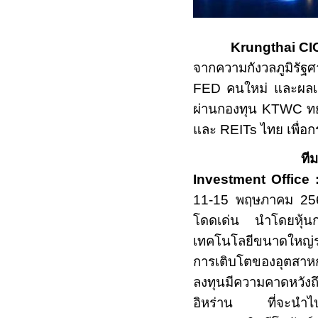
Krungthai CI
จากความกังวลภูมิรัฐ
FED
คนใหม่ และผลเจ
ผ่านกองทุน
KTWC
ท
และ
REITs
ไทย เพื่อ
ที
Investment Office
11
-
15
พฤษภาคม
2
โดดเด่น นำโดยหุ้น
เทคโนโลยีขนาดใหญ่
การเติบโตของอุตสา
ลงทุนมีความคาดหวั
อิหร่าน ที่จะนำไปส