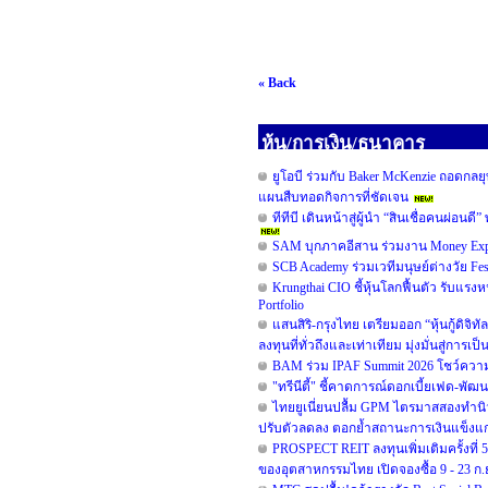
« Back
หุ้น/การเงิน/ธนาคาร
ยูโอบี ร่วมกับ Baker McKenzie ถอดกลยุ
แผนสืบทอดกิจการที่ชัดเจน
ทีทีบี เดินหน้าสู่ผู้นำ “สินเชื่อคนผ่
SAM บุกภาคอีสาน ร่วมงาน Money Expo
SCB Academy ร่วมเวทีมนุษย์ต่างวัย Fe
Krungthai CIO ชี้หุ้นโลกฟื้นตัว รับแรงห
Portfolio
แสนสิริ-กรุงไทย เตรียมออก “หุ้นกู้ดิจิท
ลงทุนที่ทั่วถึงและเท่าเทียม มุ่งมั่นสู่การเ
BAM ร่วม IPAF Summit 2026 โชว์ความสำ
"ทรีนีตี้" ชี้คาดการณ์ดอกเบี้ยเฟด-พั
ไทยยูเนี่ยนปลื้ม GPM ไตรมาสสองทำนิวไ
ปรับตัวลดลง ตอกย้ำสถานะการเงินแข็งแก
PROSPECT REIT ลงทุนเพิ่มเติมครั้งที
ของอุตสาหกรรมไทย เปิดจองซื้อ 9 - 23 ก.ย.