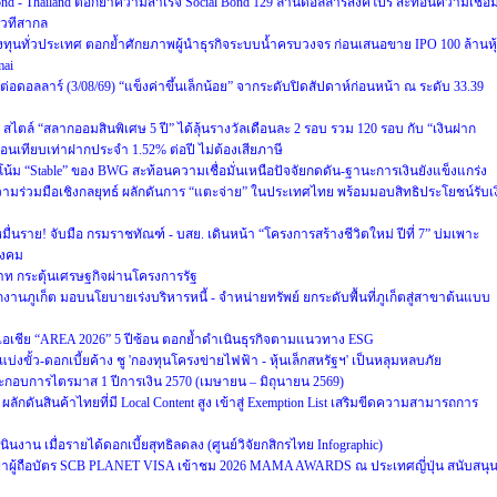
ond - Thailand ตอกย้ำความสำเร็จ Social Bond 129 ล้านดอลลาร์สิงคโปร์ สะท้อนความเชื่อมั
เวทีสากล
งทุนทั่วประเทศ ตอกย้ำศักยภาพผู้นำธุรกิจระบบน้ำครบวงจร ก่อนเสนอขาย IPO 100 ล้านหุ
mai
าทต่อดอลลาร์ (3/08/69) “แข็งค่าขึ้นเล็กน้อย” จากระดับปิดสัปดาห์ก่อนหน้า ณ ระดับ 33.39
ตล์ “สลากออมสินพิเศษ 5 ปี” ได้ลุ้นรางวัลเดือนละ 2 รอบ รวม 120 รอบ กับ “เงินฝาก
ดือนเทียบเท่าฝากประจำ 1.52% ต่อปี ไม่ต้องเสียภาษี
น้ม “Stable” ของ BWG สะท้อนความเชื่อมั่นเหนือปัจจัยกดดัน-ฐานะการเงินยังแข็งแกร่ง
ความร่วมมือเชิงกลยุทธ์ ผลักดันการ “แตะจ่าย” ในประเทศไทย พร้อมมอบสิทธิประโยชน์รับเง
มื่นราย! จับมือ กรมราชทัณฑ์ - บสย. เดินหน้า “โครงการสร้างชีวิตใหม่ ปีที่ 7” บ่มเพาะ
สังคม
บาท กระตุ้นเศรษฐกิจผ่านโครงการรัฐ
กงานภูเก็ต มอบนโยบายเร่งบริหารหนี้ - จำหน่ายทรัพย์ ยกระดับพื้นที่ภูเก็ตสู่สาขาต้นแบบ
ับเอเชีย “AREA 2026” 5 ปีซ้อน ตอกย้ำดำเนินธุรกิจตามแนวทาง ESG
บ่งขั้ว-ดอกเบี้ยค้าง ชู 'กองทุนโครงข่ายไฟฟ้า - หุ้นเล็กสหรัฐฯ' เป็นหลุมหลบภัย
กอบการไตรมาส 1 ปีการเงิน 2570 (เมษายน – มิถุนายน 2569)
ลักดันสินค้าไทยที่มี Local Content สูง เข้าสู่ Exemption List เสริมขีดความสามารถการ
งาน เมื่อรายได้ดอกเบี้ยสุทธิลดลง (ศูนย์วิจัยกสิกรไทย Infographic)
พาผู้ถือบัตร SCB PLANET VISA เข้าชม 2026 MAMA AWARDS ณ ประเทศญี่ปุ่น สนับสนุ