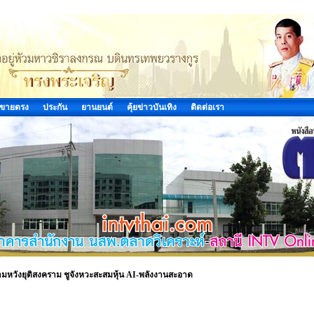
ขายตรง
ประกัน
ยานยนต์
คุ้ยข่าวบันเทิง
ติดต่อเรา
วามหวังยุติสงคราม ชูจังหวะสะสมหุ้น AI-พลังงานสะอาด