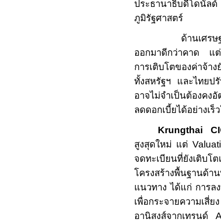
ประธานาธิบดีโดนัลด์
ภูมิรัฐศาสตร์
ด้านเศรษ
ออกมาดีกว่าคาด แต่เ
การเติบโตของค่าจ้าง
ทั้งสหรัฐฯ และไทยปร
อาจไม่จำเป็นต้องคงอั
ลดดอกเบี้ยได้อย่างเร็
Krungthai C
สูงสุดใหม่ แต่
Valua
จดทะเบียนที่ยังเติบโ
โครงสร้างพื้นฐานด้
แนวทาง ได้แก่ การลง
เพื่อกระจายความเสี่
อานิสงส์จากเทรนด์