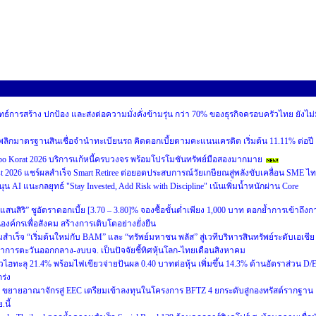
ทธ์การสร้าง ปกป้อง และส่งต่อความมั่งคั่งข้ามรุ่น กว่า 70% ของธุรกิจครอบครัวไทย ยังไม่
อนดี” พลิกมาตรฐานสินเชื่อจำนำทะเบียนรถ คิดดอกเบี้ยตามคะแนนเครดิต เริ่มต้น 11.11% ต่อปี
 Korat 2026 บริการแก้หนี้ครบวงจร พร้อมโปรโมชันทรัพย์มือสองมากมาย
st 2026 แชร์ผลสำเร็จ Smart Retiree ต่อยอดประสบการณ์วัยเกษียณสู่พลังขับเคลื่อน SME ไ
นุน AI แนะกลยุทธ์ "Stay Invested, Add Risk with Discipline" เน้นเพิ่มน้ำหนักผ่าน Core
ัลแสนสิริ” ชูอัตราดอกเบี้ย [3.70 – 3.80]% จองซื้อขั้นต่ำเพียง 1,000 บาท ตอกย้ำการเข้าถึงก
ป็นองค์กรเพื่อสังคม สร้างการเติบโตอย่างยั่งยืน
เร็จ “เริ่มต้นใหม่กับ BAM” และ “ทรัพย์มหาชน พลัส” สู่เวทีบริหารสินทรัพย์ระดับเอเชีย
ฒนาการตะวันออกกลาง-งบบจ. เป็นปัจจัยชี้ทิศหุ้นโลก-ไทยเดือนสิงหาคม
ฮทะลุ 21.4% พร้อมไฟเขียวจ่ายปันผล 0.40 บาทต่อหุ้น เพิ่มขึ้น 14.3% ด้านอัตราส่วน D/
ร่ง
่ 5 ขยายอาณาจักรสู่ EEC เตรียมเข้าลงทุนในโครงการ BFTZ 4 ยกระดับสู่กองทรัสต์รากฐาน
นี้