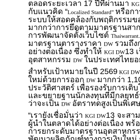
ตลอดระยะเวลา 17 ปีที่ผ่านมา
KG
กับแนวคิด “
หรือกา
Localized Standard”
ระบบให้สอดคล้องกับพฤติกรรมข
มากกว่าการยึดตามมาตรฐานสากลเ
การพัฒนาจัดตั้งเว็บไซต์
Thaiwarran
มาตรฐานตารางราคา
รวมถึ
DW
อย่างต่อเนื่อง ซึ่งทำให้
13 
KGI DW
อุตสาหกรรม
ในประเทศไทยอย่
DW
สำหรับเป้าหมายในปี 2569
KGI DW
ใหม่ด้วยการออก
มากกว่า 1,1
DW
ประวัติศาสตร์ เพื่อรองรับการเติ
และขยายฐานนักลงทุนที่มีกลยุทธ
ว่าจะเป็น
อัตราทดสูงเป็นพิเศ
DW
“เรายังเชื่อมั่นว่า
13 จะสาม
KGI DW
ผู้นำในตลาดได้อย่างต่อเนื่อง พร
การยกระดับมาตรฐานอุตสาหกรร
พัฒนาผลิตภัณฑ์ทางการเงินใหม