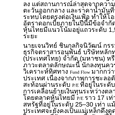
ลง แต่สถานการณ์ล่าสุดจากความ
ตะวันออกกลาง และราคาน้ำมันที่ปร
ระทบโดยตรงต่อเงินเฟ้อ ทำให้โ
อัตราดอกเบี้ยภายในปีนี้มีข้อจำก
หุ้นไทยมีแนวโน้มอยู่แถวระดับ 1,
ระยะ
นายเจนวิทย์ ชินกุลกิจนิวัฒน์ กรร
ธุรกิจตราสารอนุพันธ์ บริษัทหลักท
(ประเทศไทย) จำกัด (มหาชน) หร
ภาวะตลาดลักษณะนี้ นักลงทุนควร
วิเคราะห์ทิศทาง
มากกว่า
Fund Flow
ประเทศ เนื่องจากภาพการชะลอต
สะท้อนผ่านระดับ
ที่อยู่ในระด
P/E
การเคลื่อนย้ายเงินทุนระหว่างตลา
โดยตลาดหุ้นไทยมี
ราว 17 เท่
P/E
สหรัฐที่อยู่ในระดับ 25–30 เท่า แ
ประเทศจะยังคงเป็นแม่เหล็กดึงดูด