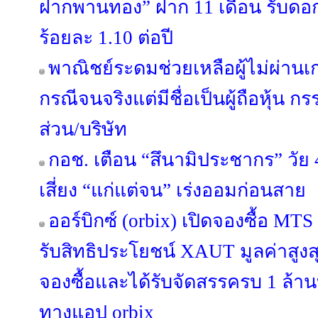
ฝากพานทอง” ฝาก 11 เดือน รับดอกเบ
ร้อยละ 1.10 ต่อปี
พาณิชย์ระดมช่วยเหลือผู้ไม่ผ่านเ
กรณีจนจริงแต่มีชื่อเป็นผู้ถือหุ้น ก
ส่วน/บริษัท
กอช. เตือน “สึนามิประชากร” วัย 
เสี่ยง “แก่แต่จน” เร่งออมก่อนสาย
ออร์บิกซ์ (orbix) เปิดจองซื้อ MT
รับสิทธิประโยชน์ XAUT มูลค่าสูงสุ
จองซื้อและได้รับจัดสรรครบ 1 ล้านบ
ทางแอป orbix