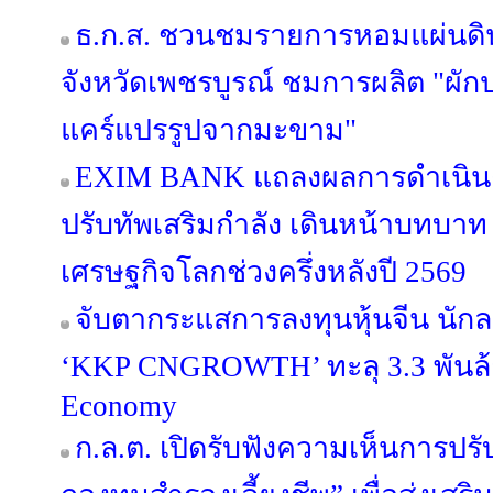
ธ.ก.ส. ชวนชมรายการหอมแผ่นดิน 
จังหวัดเพชรบูรณ์ ชมการผลิต "ผั
แคร์แปรรูปจากมะขาม"
EXIM BANK แถลงผลการดำเนินง
ปรับทัพเสริมกำลัง เดินหน้าบทบาท E
เศรษฐกิจโลกช่วงครึ่งหลังปี 2569
จับตากระแสการลงทุนหุ้นจีน นักล
‘KKP CNGROWTH’ ทะลุ 3.3 พันล้
Economy
ก.ล.ต. เปิดรับฟังความเห็นการปรั