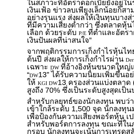
ในสภาวะที่อัตราดอกเบี้ยยังอยู่ใน
เงินเฟ้อ ข่าวลบเพียงเล็กน้อยก็ส
อย่างรุนแรง ส่งผลให้เงินทุนบาง
ที่มีความเสี่ยงต่ำกว่า ซึ่งตลาดหุ้
เลือก ด้วยระดับ
ที่ต่ำและอั
P/E
เงินปันผลที่น่าสนใจ”
จากพฤติกรรมการเก็งกำไรหุ้นไ
ต้นปี ส่งผลให้การเก็งกำไรผ่าน
Der
เฉพาะ
ที่อ้างอิงหุ้นขนาดใหญ
DW
“
13” ได้รับความนิยมเพิ่มขึ้นอย
DW
ให้
13 ครองส่วนแบ่งตลาด 
KGI DW
สูงถึง 70% ซึ่งเป็นระดับสูงสุดเป็
สำหรับกลยุทธ์ของนักลงทุน พบว่าใน
เข้าใกล้ระดับ 1,500 จุด นักลงทุน
เพื่อป้องกันความเสี่ยงพอร์ตหุ้น เ
สำหรับพอร์ตการลงทุน ขณะที่ใน
กรอบ นักลงทุนจะเน้นการเทรดสล