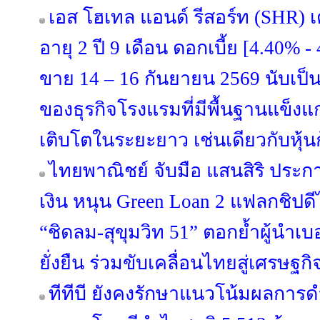
เอส โฮเทล แอนด์ รีสอร์ท (SHR) เต
อายุ 2 ปี 9 เดือน ดอกเบี้ย [4.40% 
ขาย 14 – 16 กันยายน 2569 นับเป็
ของธุรกิจโรงแรมที่มีพื้นฐานแข็ง
เติบโตในระยะยาว เช่นเดียวกับหุ้น
ไทยพาณิชย์ จับมือ แสนสิริ ประ
เงิน หนุน Green Loan 2 แฟลกชิปดีไซ
“ชิดลม-สุขุมวิท 51” ตอกย้ำผู้นำเบ
ยั่งยืน ร่วมขับเคลื่อนไทยสู่เศรษฐก
ทีทีบี ยังคงรักษาแนวโน้มผลการด