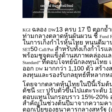
ฉลอง
13 ครบ 17 ปี ตอกย้ำ
KGI
DW
ท่ามกลางตลาดหุ้นผันผวน ชี้
Fund 
ในการเก็งกำไรหุ้นไทย หนุนดีมา
50
สำหรับทั้งเก็งกำไรแล
SET
Call/Put
พร้อมชูจุดแข็งด้านสภาพคล่องแล
ที่ตอบโจทย์นักลงทุนไทย เด
Standard”
ออก
มากกว่า 1,100 ตัว สร้างส
DW
ลงทุนและรองรับกลยุทธ์ที่หลากห
โดยจากตลาดหุ้นไทยในปีนี้เริ่มต้
ดัชนี
ปรับตัวขึ้นไปแตะระดับ 1
SET
ตอบแทนในกรอบราว 15%-20% อย
สำคัญในช่วงต้นปีมาจากความคาด
ดอกเบี้ยของธนาคารกลางสหรัฐ (