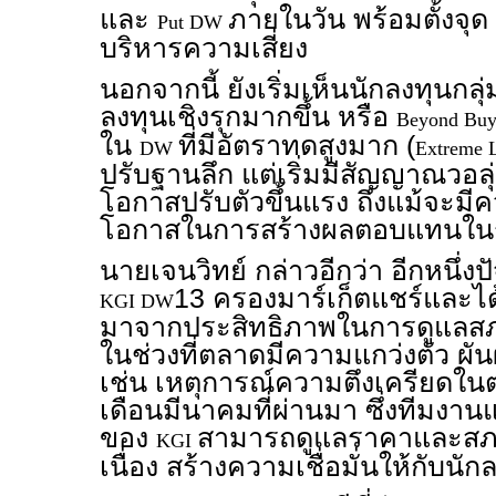
และ
ภายในวัน พร้อมตั้งจุด
Put DW
บริหารความเสี่ยง
นอกจากนี้ ยังเริ่มเห็นนักลงทุนกลุ่
ลงทุนเชิงรุกมากขึ้น หรือ
Beyond Bu
ใน
ที่มีอัตราทดสูงมาก (
DW
Extreme 
ปรับฐานลึก แต่เริ่มมีสัญญาณวอลุ
โอกาสปรับตัวขึ้นแรง ถึงแม้จะมีควา
โอกาสในการสร้างผลตอบแทนในระ
นายเจนวิทย์ กล่าวอีกว่า อีกหนึ่งป
13 ครองมาร์เก็ตแชร์และได
KGI DW
มาจากประสิทธิภาพในการดูแลส
ในช่วงที่ตลาดมีความแกว่งตัว ผัน
เช่น เหตุการณ์ความตึงเครียดใน
เดือนมีนาคมที่ผ่านมา ซึ่งทีมง
ของ
สามารถดูแลราคาและสภา
KGI
เนื่อง สร้างความเชื่อมั่นให้กับนั