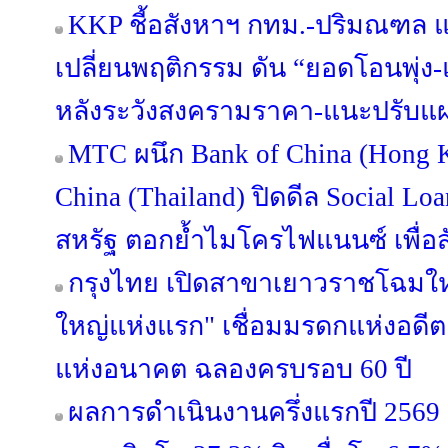
KKP ชี้อสังหาฯ กทม.-ปริมณฑล แข่
เปลี่ยนพฤติกรรม ดัน “ยอดโอนพุ่ง-แ
หลังระวังสงครามราคา-แนะปรับแผน
MTC ผนึก Bank of China (Hong 
China (Thailand) ปิดดีล Social Lo
สหรัฐ ตอกย้ำไมโครไฟแนนซ์ เพื่
กรุงไทย เปิดสาขาเยาวราชโฉมใหม
ใหญ่แห่งแรก" เชื่อมมรดกแห่งอดีต
แห่งอนาคต ฉลองครบรอบ 60 ปี
ผลการดำเนินงานครึ่งแรกปี 2569 ก