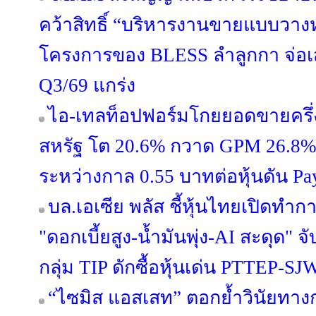
คว้าสิทธิ์ “บริหารงานขายแบบวางห
โครงการของ BLESS ลำลูกกา จ่อ
Q3/69 แกร่ง
ไอ-เทลท็อปฟอร์มโกยยอดขายครึ่ง
สหรัฐ โต 20.6% กวาด GPM 26.8% ผู
ระหว่างกาล 0.55 บาทต่อหุ้นดัน Pa
บล.เอเซีย พลัส ชี้หุ้นไทยเปิดท
"ดอกเบี้ยสูง-น้ำมันพุ่ง-AI สะดุด"
กลุ่ม TIP ดักซื้อหุ้นเด่น PTTEP-
“ไซมิส แอสเสท” ตอกย้ำวินัยทางกา