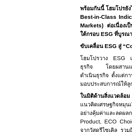
พร้อมกันนี้ โฮมโปรยัง
Best-in-Class Ind
Markets)
ต่อเนื่องเป
ใต้กรอบ
ESG
ที่บูร
ขับเคลื่อน
ESG
สู่ “
Co
โฮมโปรวาง
ESG
ธุรกิจ โดยผสานแนวค
ดำเนินธุรกิจ ตั้งแต
มอบประสบการณ์ให้ลูก
ในมิติด้านสิ่งแวดล้อม
แนวคิดเศรษฐกิจหมุนเว
อย่างคุ้มค่าและลดผล
Product, ECO Cho
จากวัสดุรีไซเคิล รวมถ