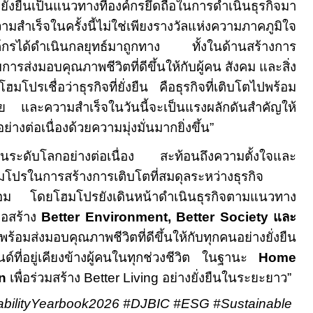
ั่งยืนเป็นแนวทางที่องค์กรยึดถือในการดำเนินธุรกิจมา
มสำเร็จในครั้งนี้ไม่ใช่เพียงรางวัลแห่งความภาคภูมิใจ
องค์กรได้ดำเนินกลยุทธ์มาถูกทาง ทั้งในด้านสร้างการ
ับการส่งมอบคุณภาพชีวิตที่ดีขึ้นให้กับผู้คน สังคม และสิ่ง
โปรเชื่อว่าธุรกิจที่ยั่งยืน คือธุรกิจที่เติบโตไปพร้อม
กฝ่าย และความสำเร็จในวันนี้จะเป็นแรงผลักดันสำคัญให้
างต่อเนื่องด้วยความมุ่งมั่นมากยิ่งขึ้น”
ในระดับโลกอย่างต่อเนื่อง สะท้อนถึงความตั้งใจและ
ปรในการสร้างการเติบโตที่สมดุลระหว่างธุรกิจ
อม โดยโฮมโปรยังเดินหน้าดำเนินธุรกิจตามแนวทาง
ื่อสร้าง
Better Environment, Better Society
และ
พร้อมส่งมอบคุณภาพชีวิตที่ดีขึ้นให้กับทุกคนอย่างยั่งยืน
นด์ที่อยู่เคียงข้างผู้คนในทุกช่วงชีวิต ในฐานะ
Home
n
เพื่อร่วมสร้าง
Better Living
อย่างยั่งยืนในระยะยาว”
bilityYearbook2026
#DJBIC #ESG #Sustainable