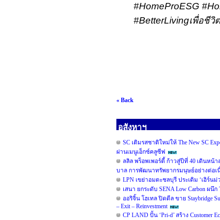
#HomeProESG #Hom
#BetterLiving
เพื่อชีวิต
« Back
อสังหาฯ
SC เติมรสชาติใหม่ให้ The New SC Ex
ผ่านเมนูเอ็กซ์คลูซีฟ
ลลิล พร็อพเพอร์ตี้ ก้าวสู่ปีที่ 40 เดิน
บาล การพัฒนาทรัพยากรมนุษย์อย่างต่อเน
LPN เขย่าอมตะชลบุรี ประเดิม ‘เอิร์นม่ว
เสนา ยกระดับ SENA Low Carbon ผนึก TO
ออริจิ้น โฮเทล ปิดดีล ขาย Staybridge
– Exit – Reinvestment
CP LAND ปั้น ‘Pri-d’ สร้าง Customer E