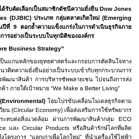
ได้รับคัดเลือกเป็นสมาชิกดัชนีความยั่งยืน
Dow Jones
ices (DJBIC)
ประเภท กลุ่มตลาดเกิดใหม่ (
Emerging
็นปีที่
9
ตอกย้ำความแข็งแกร่งในการดำเนินธุรกิจภาย
ณาการอย่างเป็นระบบในทุกมิติขององค์กร
re Business Strategy”
เป็นแกนหลักของยุทธศาสตร์และกรอบการตัดสินใจทาง
ิดความยั่งยืนอย่างเป็นระบบเข้ากับทุกกระบวนการ
่การพัฒนาสินค้า การบริหารซัพพลายเชน ไปจนถึงการส่ง
ค้า ภายใต้เป้าหมาย “
We Make a Better Living”
(
Environmental)
โฮมโปรขับเคลื่อนโมเดลธุรกิจตาม
ียน (
Circular Economy)
เพื่อส่งเสริมการใช้ทรัพยากร
กระทบต่อสิ่งแวดล้อม ผ่านการพัฒนาสินค้ากลุ่ม
ECO
ice
และ
Circular Products
หรือสินค้ารักษ์โลกที่ผลิต
ึงโครงการ “แลกเก่าเพื่อโลกใหม่” ที่นำเครื่องใช้ไฟฟ้า