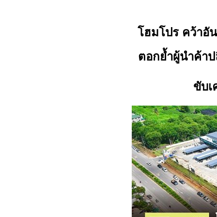
โฮมโปร คว้าอั
ตอกย้ำผู้นำค้าป
ขับเ