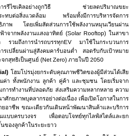
ะบวนการรีไซเคิลอย่างถูกวิธี ช่วยลดปริมาณขยะ
งผลกระทบต่อสิ่งแวดล้อม พร้อมทั้งมีการบริหารจัดการ
ทธิภาพ โดยเพิ่มสัดส่วนการใช้พลังงานหมุนเวียนผ่าน
ฟฟ้าจากพลังงานแสงอาทิตย์ (
Solar Rooftop)
ในสาขา
้า รวมถึงการนำรถบรรทุก
EV
มาใช้ในกระบวนการ
ารเปลี่ยนผ่านสู่สังคมคาร์บอนต่ำ สอดรับกับเป้าหมาย
กสุทธิเป็นศูนย์ (
Net Zero)
ภายในปี
2050
al)
โฮมโปรมุ่งยกระดับคุณภาพชีวิตของผู้มีส่วนได้เสีย
ณค่า ทั้งพนักงาน ลูกค้า คู่ค้า และชุมชน โดยเริ่มจาก
มการทำงานที่ปลอดภัย ส่งเสริมความหลากหลาย ความ
าศักยภาพบุคลากรอย่างต่อเนื่อง เพื่อเปิดโอกาสในการ
สายอาชีพ ขณะเดียวกันเดินหน้าพัฒนาสินค้าและบริการ
งบ้านแบบครบวงจร เพื่อตอบโจทย์ทุกไลฟ์สไตล์และยก
ีขึ้นของลูกค้าในระยะยาว