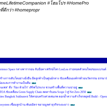
eLifetimeCompanion #
โฮมโปร
#HomePro
ที่ดีกว่า
#homepropr
perience Space กลางพารากอน จับมือคาเฟ่รักษ์โลก LouLou ถ่ายทอดตัวตนใหม่ของแบรนด์
หน้าสร้างการเติบโตอย่างยั่งยืน ยึดลูกค้าเป็นศูนย์กลาง ขับเคลื่อนองค์กรด้วยนวัตกรรม ธรรมาภ
ื่องและการทำงานเป็นทีม
นเฟส’ ดึง ‘ก้อง ห้วยไร่’ เสิร์ฟโปรแรง ชวนสร้างพื้นที่ความน่าอยู่
A ขับเคลื่อน Green Supply Chain ลดคาร์บอน Scope 3 สู่ Net Zero 2050
 Suites Bangkok Sukhumvit ให้ครอบครัวเศวตสมภพ ตอกย้ำความสำเร็จกลยุทธ์ Build – Opera
cosystem เชื่อมลูกบ้าน-พันธมิตร ขยายมูลค่าธุรกิจระยะยาว