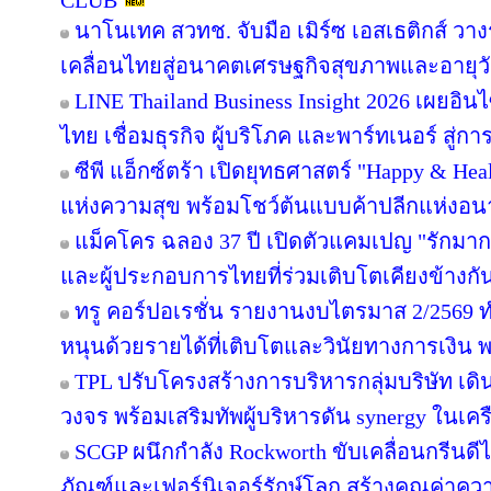
CLUB
นาโนเทค สวทช. จับมือ เมิร์ซ เอสเธติกส์ วาง
เคลื่อนไทยสู่อนาคตเศรษฐกิจสุขภาพและอายุว
LINE Thailand Business Insight 2026 เผยอิ
ไทย เชื่อมธุรกิจ ผู้บริโภค และพาร์ทเนอร์ สู่การ
ซีพี แอ็กซ์ตร้า เปิดยุทธศาสตร์ "Happy & Healt
แห่งความสุข พร้อมโชว์ต้นแบบค้าปลีกแห่งอ
แม็คโคร ฉลอง 37 ปี เปิดตัวแคมเปญ "รักม
และผู้ประกอบการไทยที่ร่วมเติบโตเคียงข้างกั
ทรู คอร์ปอเรชั่น รายงานงบไตรมาส 2/2569 ทำ
หนุนด้วยรายได้ที่เติบโตและวินัยทางการเงิน 
TPL ปรับโครงสร้างการบริหารกลุ่มบริษัท เ
วงจร พร้อมเสริมทัพผู้บริหารดัน synergy ในเคร
SCGP ผนึกกำลัง Rockworth ขับเคลื่อนกรีนดี
ภัณฑ์และเฟอร์นิเจอร์รักษ์โลก สร้างคุณค่าคว