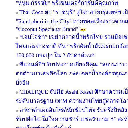
"หนุ่ม กรรชัย" พรีเซนเตอร์การันตีคุณภาพ
Thai Coco ยก "ราชบุรี" สู่ใจกลางกรุงเทพฯ เป
"Ratchaburi in the City" ถ่ายทอดเรื่องราวจาก
"Coconut Specialty Brand"
“เอมโอชา” เขย่าตลาดน้ำพริกไทย ร่วมมือเซ
ไทยและต่างชาติ ดัน “พริกผัดน้ำมันมะกอกอั
100,000 กระปุก ใน 2 สัปดาห์แรก
ซีแอนด์จีฯ รับประกาศเกียรติคุณ "สถานประ
ต่อต้านยาเสพติดโลก 2569 ตอกย้ำองค์กรคุณภา
ยั่งยืน
CHALIQUE จับมือ Asahi Kasei ศึกษาความเป็
ระดับมาตรฐาน OEM ความงามไทยสู่ตลาดโล
ลาซาด้าเผยอินไซต์นักช้อปไทย รับครึ่งปีหลัง
ช้อปฮีลใจ-ใส่ใจความชัวร์-แชตรัวถาม AI สะท