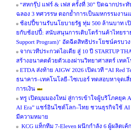
“สหกรุ๊ป แฟร์ & เฟส ครั้งที่ 30” ปิดฉากปร
ฉลอง 3 ทศวรรษ ตอกย้ำการเป็นมหกรรมงานแฟร์
ช้อปปี้ขานรับนโยบายรัฐ ทุ่ม 500 ล้านบาท 
ยกับช้อปปี้: สนับสนุนการเติบโตร้านค้าไทยร
Support Program)’ อัดฉีดสิทธิประโยชน์ครบว
จากเวทีประกวดไอเดีย สู่ 10 ปี STARTUP T
สร้างอนาคตด้วยตัวเองผ่านวิทยาศาสตร์ เทค
ETDA ส่งท้าย AIGW 2026 เปิดเวที “AI Red 
ธนาคาร–เทคโนโลยี–ไซเบอร์ ทดสอบหาจุดเสี่ยง
การเงิน
ทรู เปิดมุมมองใหม่ สู่การเข้าใจผู้บริโภคยุค A
AI Era” แชร์อินไซต์โลก–ไทย ชวนธุรกิจใช้ AI
มีความหมาย
KCG แท็กทีม 7-Eleven ผนึกกำลัง 6 ผู้ผลิตเ