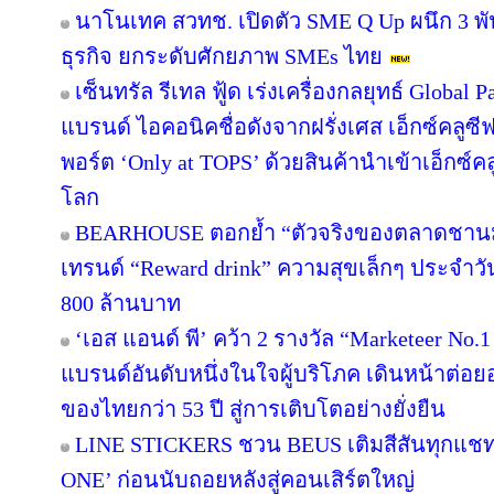
นาโนเทค สวทช. เปิดตัว SME Q Up ผนึก 3 
ธุรกิจ ยกระดับศักยภาพ SMEs ไทย
เซ็นทรัล รีเทล ฟู้ด เร่งเครื่องกลยุทธ์ Globa
แบรนด์ ไอคอนิคชื่อดังจากฝรั่งเศส เอ็กซ์คลูซี
พอร์ต ‘Only at TOPS’ ด้วยสินค้านำเข้าเอ็กซ์
โลก
BEARHOUSE ตอกย้ำ “ตัวจริงของตลาดชานม” เ
เทรนด์ “Reward drink” ความสุขเล็กๆ ประจำวัน 
800 ล้านบาท
‘เอส แอนด์ พี’ คว้า 2 รางวัล “Marketeer No.
แบรนด์อันดับหนึ่งในใจผู้บริโภค เดินหน้าต่
ของไทยกว่า 53 ปี สู่การเติบโตอย่างยั่งยืน
LINE STICKERS ชวน BEUS เติมสีสันทุกแชท
ONE’ ก่อนนับถอยหลังสู่คอนเสิร์ตใหญ่