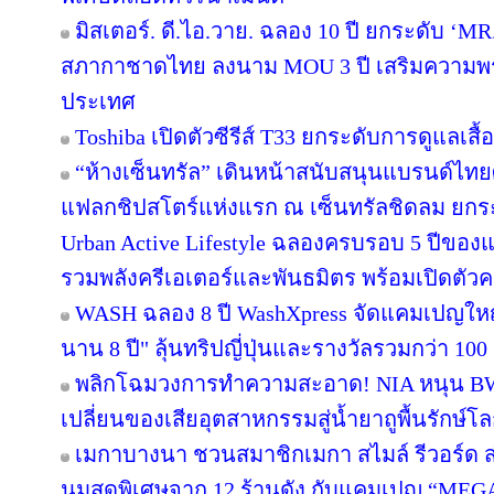
มิสเตอร์. ดี.ไอ.วาย. ฉลอง 10 ปี ยกระดับ ‘MR.
สภากาชาดไทย ลงนาม MOU 3 ปี เสริมความพร้อ
ประเทศ
Toshiba เปิดตัวซีรีส์ T33 ยกระดับการดูแลเสื
“ห้างเซ็นทรัล” เดินหน้าสนับสนุนแบรนด์ไทย
แฟลกชิปสโตร์แห่งแรก ณ เซ็นทรัลชิดลม ยกระด
Urban Active Lifestyle ฉลองครบรอบ 5 ปีขอ
รวมพลังครีเอเตอร์และพันธมิตร พร้อมเปิดตัว
WASH ฉลอง 8 ปี WashXpress จัดแคมเปญใหญ่ "
นาน 8 ปี" ลุ้นทริปญี่ปุ่นและรางวัลรวมกว่า 100 ร
พลิกโฉมวงการทำความสะอาด! NIA หนุน BWC 
เปลี่ยนของเสียอุตสาหกรรมสู่น้ำยาถูพื้นรักษ์โล
เมกาบางนา ชวนสมาชิกเมกา สไมล์ รีวอร์ด ส่ง
นมสุดพิเศษจาก 12 ร้านดัง กับแคมเปญ “ME