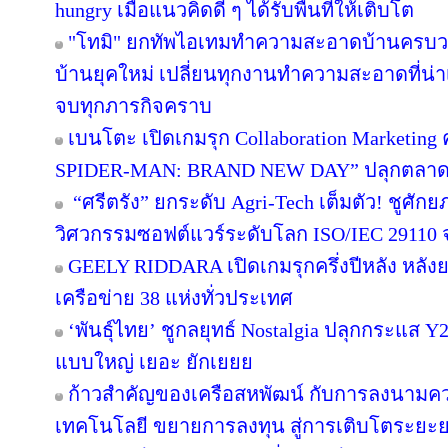
hungry เมื่อแนวคิดดี ๆ ได้รับพื้นที่ให้เติบโต
"โทมิ" ยกทัพไอเทมทำความสะอาดบ้านครบวงจ
บ้านยุคใหม่ เปลี่ยนทุกงานทำความสะอาดที่น่าเบื
จบทุกภารกิจคราบ
เบนโตะ เปิดเกมรุก Collaboration Marketing 
SPIDER-MAN: BRAND NEW DAY” ปลุกตลาดขนม
“ศรีตรัง” ยกระดับ Agri-Tech เต็มตัว! ชูศั
วิศวกรรมซอฟต์แวร์ระดับโลก ISO/IEC 29110
GEELY RIDDARA เปิดเกมรุกครึ่งปีหลัง หลัง
เครือข่าย 38 แห่งทั่วประเทศ
‘พันธุ์ไทย’ ชูกลยุทธ์ Nostalgia ปลุกกระแส 
แบบใหญ่ เยอะ ยักเยยย
ก้าวสำคัญของเครือสหพัฒน์ กับการลงนามคว
เทคโนโลยี ขยายการลงทุน สู่การเติบโตระยะ