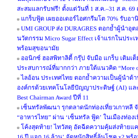
สะสมแลกรับฟรี! ตั้งแต่วันที่ 1 ส.ค.–31 ส.ค. 
แกร็บฟู้ด เผยออเดอร์ไอศกรีมโต 70% รับอานิส
UMI GROUP ส่ง DURAGRES ตอกย้ำผู้นำอุตส
นวัตกรรม Micro Sugar Effect เจ้าแรกในปร
พร้อมสุขอนามัย
ออนิกซ์ ฮอสพิทาลิตี้ กรุ๊ป จับมือ แกร็บ เติมเ
ประสบการณ์ที่มากกว่า ภายใต้แนวคิด “More o
ไลอ้อน ประเทศไทย ตอกย้ำความเป็นผู้นำด้า
องค์กรด้วยเทคโนโลยีปัญญาประดิษฐ์ (AI) และ D
Best Chairman Award ปีที่ 11
เซ็นทรัลพัฒนา รุกตลาดนักท่องเที่ยวเกาหลี 
“อาหารไทย” ผ่าน ‘เซ็นทรัล ฟู้ด’ ในเมืองท่องเ
โค้งสุดท้าย! ไทวัสดุ อัดฉีดความคุ้มส่งท้าย
16 ปี แจก 16 ล้าน’ จัดหนักสิทธิ์ลุ้นโชค x2 พ