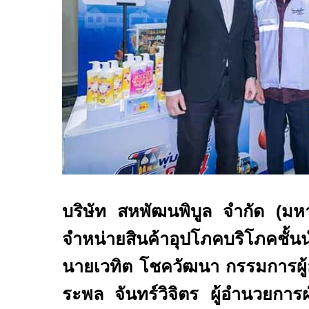
บริษัท สหพัฒนพิบูล จำกัด (ม
จำหน่ายสินค้าอุปโภคบริโภค
นายเวทิต โชควัฒนา กรรมการผู
ระพล จันทร์วิจิตร ผู้อำนวยก