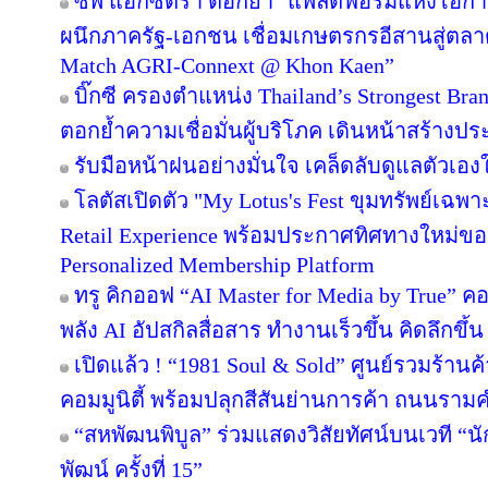
ซีพี แอ็กซ์ตร้า ตอกย้ำ "แพลตฟอร์มแห่งโอก
ผนึกภาครัฐ-เอกชน เชื่อมเกษตรกรอีสานสู่ตล
Match AGRI-Connext @ Khon Kaen”
บิ๊กซี ครองตำแหน่ง Thailand’s Strongest Bra
ตอกย้ำความเชื่อมั่นผู้บริโภค เดินหน้าสร้าง
รับมือหน้าฝนอย่างมั่นใจ เคล็ดลับดูแลตัวเองให
โลตัสเปิดตัว "My Lotus's Fest ขุมทรัพย์เฉ
Retail Experience พร้อมประกาศทิศทางใหม่ของ 
Personalized Membership Platform
ทรู คิกออฟ “AI Master for Media by True” คอร
พลัง AI อัปสกิลสื่อสาร ทำงานเร็วขึ้น คิดลึกขึ
เปิดแล้ว ! “1981 Soul & Sold” ศูนย์รวมร้า
คอมมูนิตี้ พร้อมปลุกสีสันย่านการค้า ถนนรา
“สหพัฒนพิบูล” ร่วมแสดงวิสัยทัศน์บนเวที “นั
พัฒน์ ครั้งที่ 15”